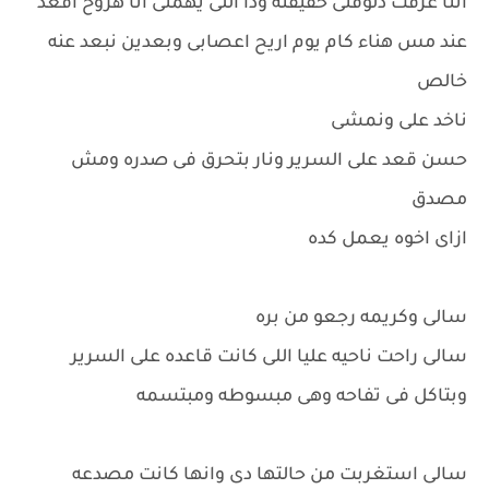
انتا عرفت دلوقتى حقيقته ودا اللى يهمنى انا هروح اقعد
عند مس هناء كام يوم اريح اعصابى وبعدين نبعد عنه
خالص
ناخد على ونمشى
حسن قعد على السرير ونار بتحرق فى صدره ومش
مصدق
ازاى اخوه يعمل كده
سالى وكريمه رجعو من بره
سالى راحت ناحيه عليا اللى كانت قاعده على السرير
وبتاكل فى تفاحه وهى مبسوطه ومبتسمه
سالى استغربت من حالتها دى وانها كانت مصدعه