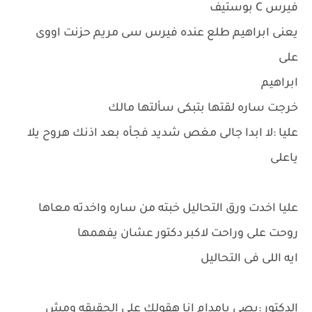
فيرس C بوستيف
يعنى ابراهيم طلع عنده فيرس سى مريم حزنت اووى
على
ابراهيم
خرجت ساره لقتها بتبكى سألتها مالك
عليا :لا ابدا جالى مغص شديد فجأه بعد اذنك هروح يلا
ياعلى
عليا اخدت ورق التحاليل خبته من ساره واخدته معاها
روحت على وراحت لاكبر دكتور عشان يفهمها
ايه اللى فى التحاليل
الدكتور :بصى يامدام انا هقولك على الحقيقه ومش