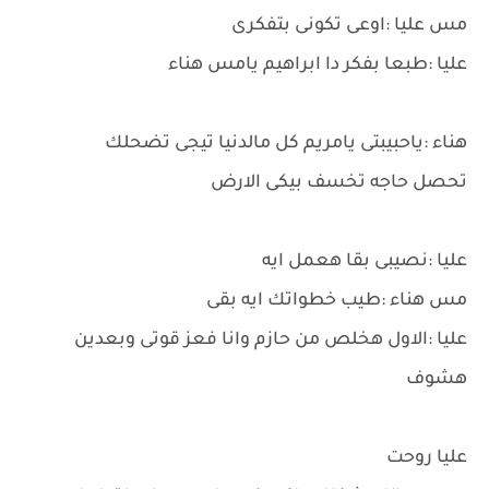
مس عليا :اوعى تكونى بتفكرى
عليا :طبعا بفكر دا ابراهيم يامس هناء
هناء :ياحبيبتى يامريم كل مالدنيا تيجى تضحلك
تحصل حاجه تخسف بيكى الارض
عليا :نصيبى بقا هعمل ايه
مس هناء :طيب خطواتك ايه بقى
عليا :الاول هخلص من حازم وانا فعز قوتى وبعدين
هشوف
عليا روحت