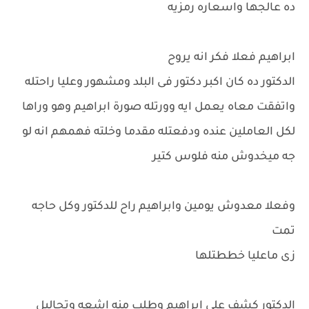
ده عالجها واسعاره رمزيه
ابراهيم فعلا فكر انه يروح
الدكتور ده كان اكبر دكتور فى البلد ومشهور وعليا راحتله
واتفقت معاه يعمل ايه وورتله صورة ابراهيم وهو وراها
لكل العاملين عنده ودفعتله مقدما وخلته فهمهم انه لو
جه ميخدوش منه فلوس كتير
وفعلا معدوش يومين وابراهيم راح للدكتور وكل حاجه
تمت
زى ماعليا خططتلها
الدكتور كشف على ابراهيم وطلب منه اشعه وتحاليل