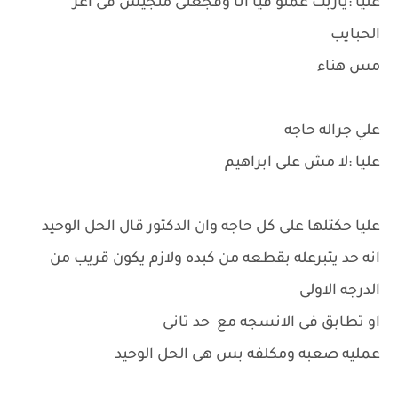
عليا :ياربت عملو فيا انا وفجعتى متجيش فى اعز
الحبايب
مس هناء
علي جراله حاجه
عليا :لا مش على ابراهيم
عليا حكتلها على كل حاجه وان الدكتور قال الحل الوحيد
انه حد يتبرعله بقطعه من كبده ولازم يكون قريب من
الدرجه الاولى
او تطابق فى الانسجه مع حد تانى
عمليه صعبه ومكلفه بس هى الحل الوحيد