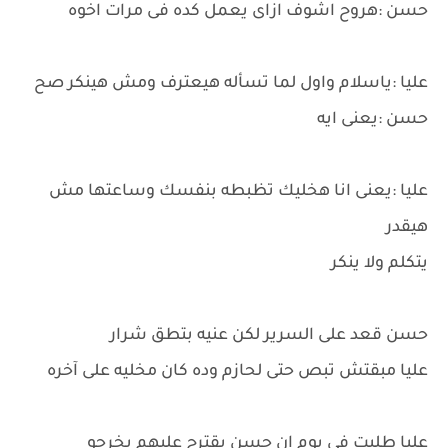
حسن :هروح اشوف ازاى يعمل كده فى مرات اخوه
عليا :ياسلام واول لما تسأله هيعترف ومش هينكر صح
حسن :يعنى ايه
عليا :يعنى انا هخليك تظبطه بنفسك وساعتها مش
هيقدر
يتكلم ولا ينكر
حسن قعد على السرير لكن عنيه بتطق شرار
عليا مبقتش تبص حتى لحازم وده كان مخليه على آخره
عليا طلبت فى يوم ان حسن يقترح عليهم يخرجو