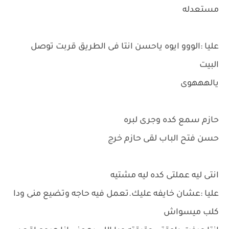
مستعدله
عليا :الووو ايوه ياحسن انتا فى الطريق قربت توصل
البيت
يالهههوى
حازم سمع كده وجرى لبره
حسن فتح الباب لقى حازم خرج
انتى ليه عملتى كده ليه مشتيه
عليا :عشان خايفه عليك.تعمل فيه حاجه وتضيع منى ودا
كلب ميسواش