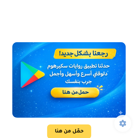
حمّل من هنا