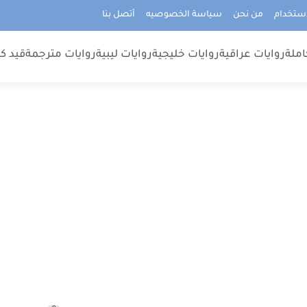
استخدام
من نحن
سياسة الخصوصيه
أتصل بنا
املة
روايات عراقية
روايات خليجية
روايات ليبية
روايات مترجمة
قيد كت