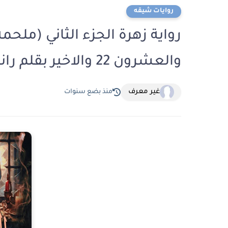
روايات شيقه
رواية زهرة الجزء الثاني (ملح
والعشرون 22 والاخير بقلم رانيا عثمان البستاني
غير معرف
منذ بضع سنوات