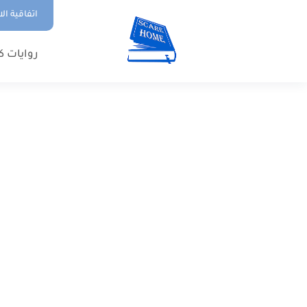
اتفاقية ال
روايات ك