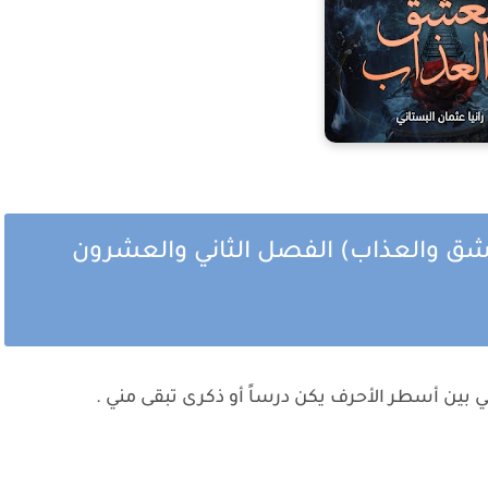
لعشق والعذاب) الفصل الثاني والعشرون
ي بين أسطر الأحرف يكن درساً أو ذكرى تبقى مني .