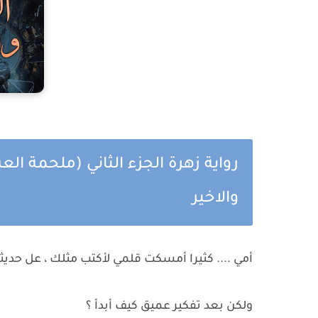
رواية زهرة الجزء الثاني (ملحمة ا
والاخير
أمي .... كثيرا أمسكت قلمي لأكتب مثلك ، عل حديث
ولكن بعد تفكير عميق كيف أبدأ ؟