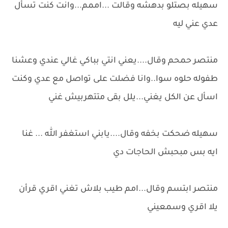
سهيله بصتلو بدهشه وقالت ...اممم...وانت كنت تسأل
عدي عني ليه
منتصر حمحم وقال....يعني انتي بباكي غالي عندي وعشنا
طفوله حلوه سوا..وانا فضلت على تواصل مع عدي وكنت
اسأل عن الكل يغني...يلل بقى متتهربيش غني
سهيله ضحكت بخفه وقال....يابني استغفر الله ... غنا
ايه بس مبحبش الحاجات دي
منتصر ابتسم وقال...امم طيب بلاش تغني اقري قرأن
يلا اقري وسمعيني