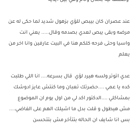
وضمها ليه بحنان ونام وهي بين ايديه
عند عصران كان بيبص للؤي بزهول شديد لما حكى له عن
مرضه وبقى يبص لعدي بصدمه وقال..... يعني انت
واسيا وحتى فرحه كلكم هنا في البيت عارفين وانا اخر من
يعلم
عدي اتوتر ولسه هيرد لؤي قال بسرعه.... انا اللي طلبت
كده يا عمي ....حضرتك تعبان وما كنتش عايز ادوشك
بمشاكلي ....الدكتور اكد لي من اول يوم ان الموضوع
مش هيطول و قلت بدل ما اشيلك الهم على الفاضي....
بس انا شايف ان الحاله بتتأخر مش بتتحسن