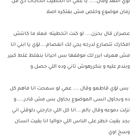
لؤي اتنهد وقال..... يا عمي انا اتخطيت الحاجات دي من
زمان موضوع وخلص مش بفتكره اصلا
عصران قال بحزن.... لو كنت اتخطيته فعلا ما كانتش
افكارك تتصارع لدرجه يجي لك انفصام....لؤي يا ابني انا
مش هعرف ابرر لك موقفها بس احيانا بنغلط غلط كبير
وبندم عليه و بنكررهوش تاني وده اللي حصل و
بس لؤي قاطعو وقال .... عمي لو سمحت انا فاهم كل
ده وبحاول انسى الموضوع بحاول بس مش قادر.....و
نزلت دموعه وقال بالم....انا كل اللي جارحني دلوقتي اني
بجد بقيت خطر على الناس اللي حواليا انا بقيت انسان
وسخ اوي