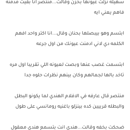
سهيله نزلت عيونها بحزن وقالت...منتصر انا بقيت مدمنه
فاهم يعني ايه
ابتسم وهو بيبصلها بحنان وقال...انا اكتر واحد افهم
الكلمه دي لاني ادمنت عيونك من اول جرعه
ابتسمت غصب عنها وبصت لعيونه اللي تقريبا اول مره
تاخد بالها لجمالهم وكان بينهم نظرات حلوه جدا
منتصر قال عارفه في الافلام الهندي لما يكونو البطل
والبطله قرييين كده بينزلو باغنيه رومانسي على طول
ضحكت بخفه وقالت...هندي انت بتسمع هندي معقول