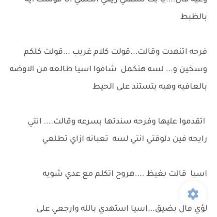
وعيه قال....يا بت نشفتي ريقي اتكلمي انا قولتلك ايه
بالظبط
فرحه اتنهدت وقالت...قولت كلام غريب ...قولت كلكم
وسخين و... لسه هتكمل شافوا اسيا طالعه من الاوضه
بالعافيه وهيه بتستند على الحيط
اتقدموا عليها وفرحه سندتها بسرعه وقالت.... انتي
رايحه فين دلوقتي انتي لسه تعبانه ازاي تطلعي
اسيا قالت بغيظ ....هروح اتكلم مع عدي شويه
لؤي قال بضيق...اسيا استهدي بالله وارجعي على