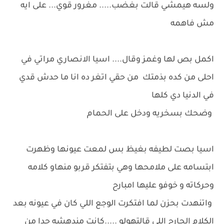
ولسه هيمشي قالت بغضب..... مغرور قوي... على ايه
مش فاهمه
اكمل بص لها وغمز وقال.... اسيا الانصاري مراتي في
احلى من كده بذمتك من حقي اتغر ده انا ما حدش قدي
في الدنيا دي كلها
وضحك بسخريه ودخل على الحمام
اسيا بصت لطيفه بغيظ بس لمعت عيونها وظهرت
ابتسامه على ملامحها وهي بتفتكر قربو منهاو كلامه
وحركاته و خوفو عليها امبارح
واتنهدت بحزن لما افتكرت الوجع اللي كان في عيونه بعد
الكلام الجارح اللي قالتهولو .....كانت مندهشه جدا من