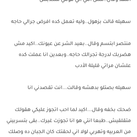
اتنهد وقال..مش انتي الي قولتي متكدبش
سهيله قالت بزهول..وليه تعمل كده افرض جرالي حاجه
منتصر ابتسم وقال..بعيد الشر عن عيونك..اكيد مش
هضربك لدرجة تجرالك حاجه..وبعدين انا عملت كده
علشان مراتي قليلة الأدب
سهيله بصتلو بدهشه وقالت...انت تقصدني انا
ضحك بخفه وقال...اكيد لما احب اتجوز عليكي هقولك
متقلقيش..طبعا انتي هو انا تجوزت غيرك..بقى بتسربيني
من العربيه وتهربي لولا اني لحقتك كان الجبان ده وصلك