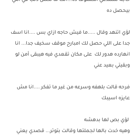
حاجه تستدعي الكسوف ده...انت ما لكش ذنب في اللي
بيحصل ده
لؤي اتنهد وقال .....ما فيش حاجه ازاي بس ....انا اسف
جدا على اللي حصل لك امبارح موقف سخيف جدا... انا
انهارده هدور لك على مكان تقعدي فيه هيبقى أمن لو
وبقيتي بعيد عني
فرحه قالت بلهفه وسرعه من غير ما تفكر ....انا مش
عايزه اسيبك
لؤي بص لها بدهشه
وهيه خدت بالها لجملتها وقالت بتوتر... قصدي يعني