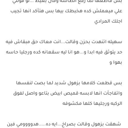
بس قاطعها لما رفع الطاسه وقال بغيظ ...لو قولتي
علي ميعملش كده هخبطك بيها بس هتأكد انها تجيب
اجلك المرادي
سهيله اتنهدت بحزن وقالت...انت معاك حق مبقاش فيه
حد يتوثق فيه ابدا و...هو انا ليه سقعانه كده ورجليا حاسه
بهوا و
بس قطعت كلامها بزهول شديد لما بصت لنفسها
واتفاجأت انها لابسه قميص ابيض بتاعو واصل لفوق
الركبه ورجليها كلها مكشوفه
شهقت بزهول وقالت بصراخ...ايه ده.....هدوووومي فين