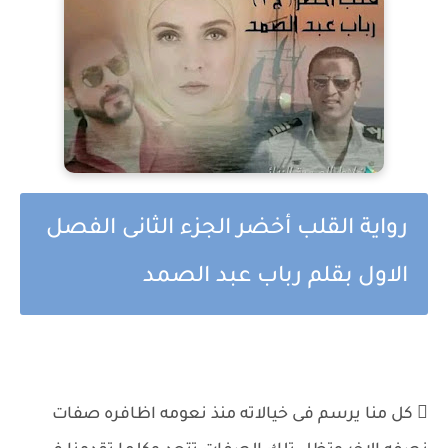
رواية القلب أخضر الجزء الثانى الفصل
الاول بقلم رباب عبد الصمد
 كل منا يرسم فى خيالاته منذ نعومه اظافره صفات