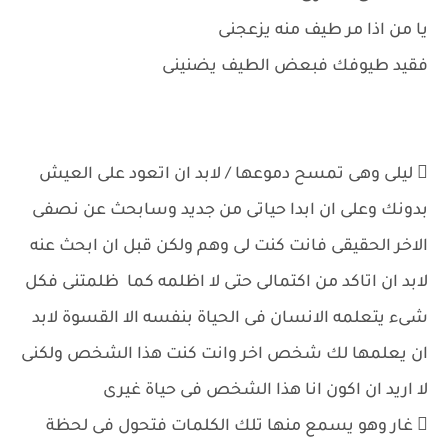
يا من اذا مر طيف منه يزعجنى
فقيد طيوفك فبعض الطيف يضنينى
 ليلى وهى تمسح دموعها / لابد ان اتعود على العيش
بدونك وعلى ان ابدا حياتى من جديد وسابحث عن نصفى
الاخر الحقيقى فانت كنت لى وهم ولكن قبل ان ابحث عنه
لابد ان اتاكد من اكتمالى حتى لا اظلمه كما ظلمتنى فكل
شىء يتعلمه الانسان فى الحياة بنفسه الا القسوة لابد
ان يعلمها لك شخص اخر وانت كنت هذا الشخص ولكنى
لا اريد ان اكون انا هذا الشخص فى حياة غيرى
 غار وهو يسمع منها تلك الكلمات فتحول فى لحظة