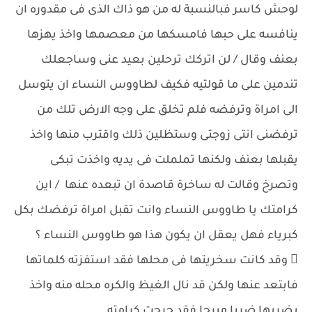
لوحش كاسر فبالنسبة له من هو ذاك الذى فى مقدوره ان
ينافسه على حبها فامسكها من معصمها واخذ يهزها
بعنف وقال / لن اتركك ترحلين بعيد عنى وساجعلك
تندمين على ما قولتيه فكيف لطاووس النساء ان يتوسل
الى امراة وترفضه فلم تخلق على وجه الارض تلك من
ترفضنى انتى زوجتى وستظلين ذلك واقترب منها واخذ
يقبلها بعنف ولكنها تململت فى يديه واخذت تبكى
وتصرخ وقالت له ساخرة قاصدة ان تبعده عنها / اين
كرامتك يا طاووس النساء وانت تقبل امراة ترفضك بكل
كبرياء فهل يعقل ان يكون هذا هو طاووس النساء ؟
 وقد كانت سخريتها فى محلها فقد استفزته كلماتها
فابتعد عنها ولكن قد نال الغيظ والكره محله منه واخذ
يضربها ضربا مبرحا فقد جرحت كرامته