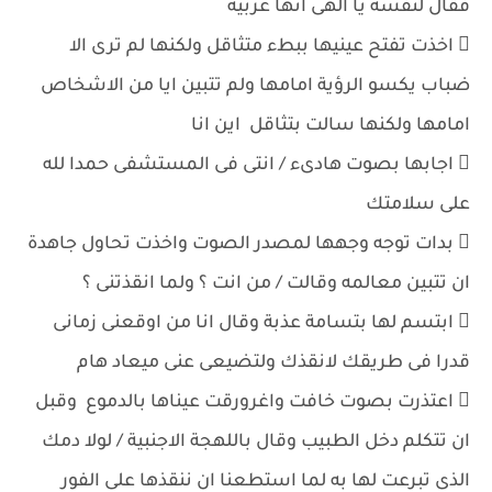
فقال لنفسه يا الهى انها عربية
 اخذت تفتح عينيها ببطء متثاقل ولكنها لم ترى الا
ضباب يكسو الرؤية امامها ولم تتبين ايا من الاشخاص
امامها ولكنها سالت بتثاقل اين انا
 اجابها بصوت هادىء / انتى فى المستشفى حمدا لله
على سلامتك
 بدات توجه وجهها لمصدر الصوت واخذت تحاول جاهدة
ان تتبين معالمه وقالت / من انت ؟ ولما انقذتنى ؟
 ابتسم لها بتسامة عذبة وقال انا من اوقعنى زمانى
قدرا فى طريقك لانقذك ولتضيعى عنى ميعاد هام
 اعتذرت بصوت خافت واغرورقت عيناها بالدموع وقبل
ان تتكلم دخل الطبيب وقال باللهجة الاجنبية / لولا دمك
الذى تبرعت لها به لما استطعنا ان ننقذها على الفور