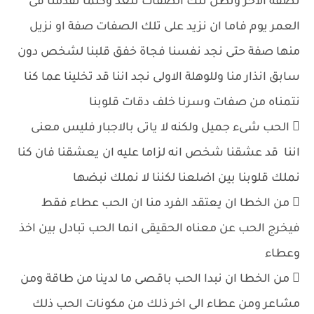
نصفه الاخر وتظل تلك الصفات تتعد وكلما تقدمنا فى
العمر يوم فاما ان نزيد على تلك الصفات صفة او نزيل
منها صفة حتى نجد نفسنا فجاة خفق قلبنا لشخص دون
سابق انذار منا وللوهلة الاولى نجد اننا قد تخلينا عما كنا
نتمناه من صفات وسرنا خلف دقات قلوبنا
 الحب شىء جميل ولكنه لا ياتى بالاجبار فليس معنى
اننا قد عشقنا شخص انه لزاما عليه ان يعشقنا فان كنا
نملك قلوبنا بين اضلعنا لكننا لا نملك نبضها
 من الخطا ان يعتقد الفرد منا ان الحب عطاء فقط
فيخرج الحب عن معناه الحقيقى انما الحب تبادل بين اخذ
وعطاء
 من الخطا ان نبدا الحب باقصى ما لدينا من طاقة ومن
مشاعر ومن عطاء الى اخر ذلك من مكونات الحب ذلك