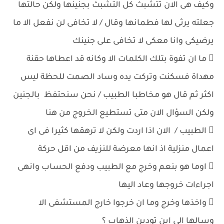
وكيف هى الان تتشبث كل التشبث بجنينها ولكن حالتها
جعلته يرثى لها فطمانها وقال / لا تخافى لن نفعل الا ما
يرضيكى وانا معكى لا تخافى على جنينك
 ما ان تفوة بتلك الكلمات الا وكانه قد اعطاها حقنة
مهداة فسكنت وتركت يده وساد الصمت للحظة ليس
اكثر ثم قال هو مخاطبا الطبيب / نحن سنحتفظ بالجنين
ولكن السؤال الان متى تستطيع الخروج من هنا
 الطبيب / الان اذا اردت ولكن لا ترهقها كثيرا فى اى
اعمال منزلية اذ انها معرضة للنزيف من اقل حركة
 اوما هو بنعم وخرج مع الطبيب ودفع الحساب وانهى
اجراءات خروجها وعاد اليها
 واخذها وخرج وما ان خرجوا خارج المستشفى الا
وسالها الى اين تودين الذهاب ؟