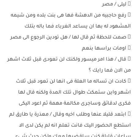
 ليلى / مصر
 رفع حاجبيه من الدهشة فها هى بنت بلده ومن شيمه
المشهود له بها ان يساعد الغرباء فما باله بتلك
 صمت للحظة ثم قال لها / هل تودين الرجوع الى مصر
 اومات براسها بنعم
 قال / هذا امر ميسور ولكنك لن تعودى قبل ثلاث اشهر
من الان فما رايك ؟
 كادت ان تساله ما العلة فى انها لن تعود قبل ثلاث
اشهر واين ستمكث طوال تلك المدة ولكنه قال لها
فكرى لدقائق وساجرى مكالمة مهمة ثم اعود اليكى
 ابتعد قليلا عنها وطلب اخيه وقال / معذرة يا طارق لم
استطع الحضور اليك فانت تعلم انه لم يكن لدى الا
ساعات قليلة كنت ساقضيها معك ولكن حدث شىء