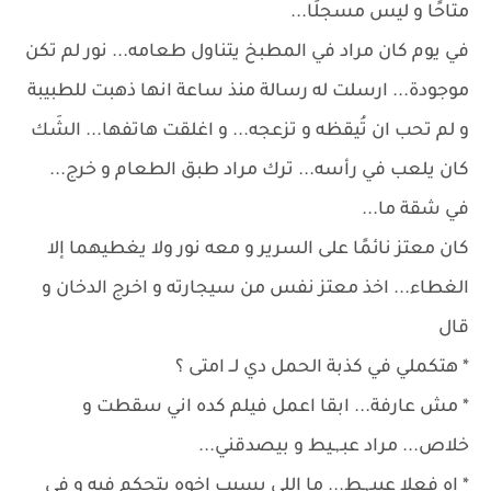
متاحًا و ليس مسجلًا...
في يوم كان مراد في المطبخ يتناول طعامه... نور لم تكن
موجودة... ارسلت له رسالة منذ ساعة انها ذهبت للطبيبة
و لم تحب ان تُيقظه و تزعجه... و اغلقت هاتفها... الشَك
كان يلعب في رأسه... ترك مراد طبق الطعام و خرج...
في شقة ما...
كان معتز نائمًا على السرير و معه نور ولا يغطيهما إلا
الغطاء... اخذ معتز نفس من سيجارته و اخرج الدخان و
قال
* هتكملي في كذبة الحمل دي لــ امتى ؟
* مش عارفة... ابقا اعمل فيلم كده اني سقطت و
خلاص... مراد عبـ,ـيط و بيصدقني...
* اه فعلا عبيـ,ـط... ما اللي يسيب اخوه يتحكم فيه و في