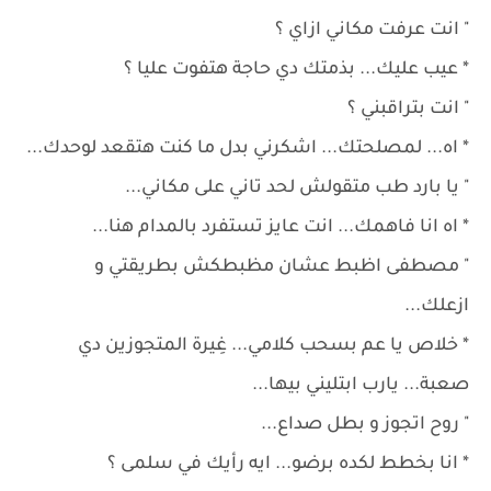
" انت عرفت مكاني ازاي ؟
* عيب عليك... بذمتك دي حاجة هتفوت عليا ؟
" انت بتراقبني ؟
* اه... لمصلحتك... اشكرني بدل ما كنت هتقعد لوحدك...
" يا بارد طب متقولش لحد تاني على مكاني...
* اه انا فاهمك... انت عايز تستفرد بالمدام هنا...
" مصطفى اظبط عشان مظبطكش بطريقتي و
ازعلك...
* خلاص يا عم بسحب كلامي... غِيرة المتجوزين دي
صعبة... يارب ابتليني بيها...
" روح اتجوز و بطل صداع...
* انا بخطط لكده برضو... ايه رأيك في سلمى ؟