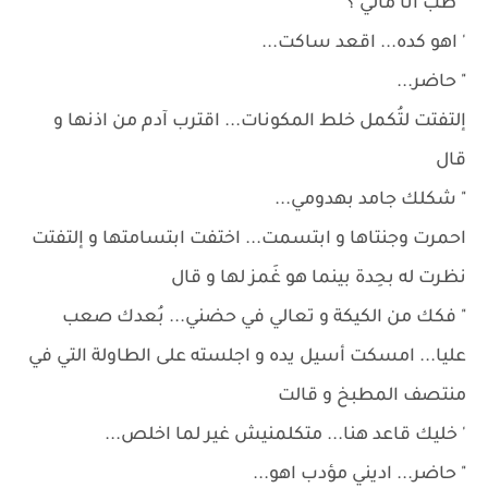
" طب انا مالي ؟
' اهو كده... اقعد ساكت...
" حاضر...
إلتفتت لتُكمل خلط المكونات... اقترب آدم من اذنها و
قال
" شكلك جامد بهدومي...
احمرت وجنتاها و ابتسمت... اختفت ابتسامتها و إلتفتت
نظرت له بحِدة بينما هو غَمز لها و قال
" فكك من الكيكة و تعالي في حضني... بُعدك صعب
عليا... امسكت أسيل يده و اجلسته على الطاولة التي في
منتصف المطبخ و قالت
' خليك قاعد هنا... متكلمنيش غير لما اخلص...
" حاضر... اديني مؤدب اهو...