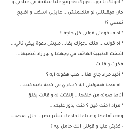
* اقولك يا نور... جوزك جه رفع عليا سلاحه في عيادتي و
كان هيقـ,ـتلني لو متكلمتش... عايزني اسكت و اضيع
نفسي ؟!
* اه ف قومتي قولتي كل حاجة !!
* اه قولت... منك لجوزك بقا... مليش دعوة بيكي تاني...
اغلقت الطبيبة الهاتف في وجهها و نور زاد غضبها...
فكرت و قالت
* أكيد مراد جاي هنا... طب هقوله ايه ؟
- اه فعلا هتقوليلي ايه ؟ فكري في كذبة تانية كده...
آتاها صوته من خلفها... إلتفتت له و قالت بقلق
* مراد ! كنت فين ؟ كنت بدور عليك...
وقف أمامها و عيناه الحادة لا تُبشر بخير... قال بغضب
- كذبتي عليا و قولتي انك حامل ليه ؟