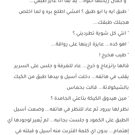
" و كمان ريحتها حلوة... يلا بقا انا عايز طبقي...
' طبق ايه يا ابو طبق ؟ امشي اطلع بره و لما اخلص
هجبلك طبقك...
" انتي كل شوية تطرديني ؟
' اهو كده... عايزة ازينها على رواقة...
" طيب هخرج !
قالها بإنزعاج و خرج... عاد للغرفة و جلس على السرير
يقلب في هاتفه... دخلت أسيل و بيدها طبق من الكيك
بالشيكولاتة... قالت بحماس
' مين هيدوق الكيكة بتاعتي الجامدة ؟
نظر لها ببرود ثم عاد للنظر في هاتفه... وضعت أسيل
الطبق على الكمود و جلست بجانبه... لم يُعير لوجودها أي
إهتمام... بدون اي كلمة اقتربت منه أسيل و قبلته في