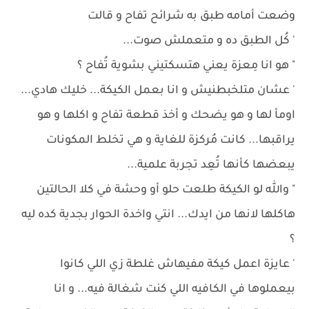
وضعت أمامه طبق به شرائح تفاح و قالت
' كُل الطبق ده و متعملش صوت...
" هو انا مِعزة يعني هتسكتيني بشوية تُفاح ؟
' عشان متلخبطنيش و انا بعمل الكيكة... خليك هادي...
اومأ لها و هو يضحك و أخذ قطعة تفاح و اكلها و هو
يراقبها... كانت مُركزة للغاية و هي تخلط المكونات
يبعضها كأنها تُعِد تجربة علمية...
" والله لو الكيكة طلعت حلو أو وحشة في كلا الحالتين
هاكلها لانها من ايدك... انتي واخدة الحوار بجدية كده ليه
؟
' عايزة اعمل كيكة مفيهاش غلطة زي اللي كانوا
بيعملوها في الكافيه اللي كنت شغالة فيه... و انا