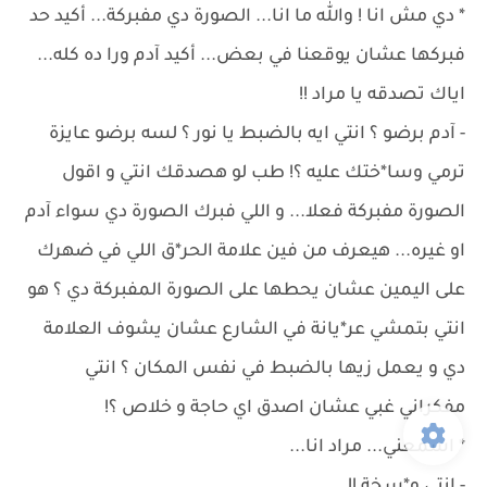
* دي مش انا ! والله ما انا... الصورة دي مفبركة... أكيد حد
فبركها عشان يوقعنا في بعض... أكيد آدم ورا ده كله...
اياك تصدقه يا مراد !!
- آدم برضو ؟ انتي ايه بالضبط يا نور ؟ لسه برضو عايزة
ترمي وسا*ختك عليه ؟! طب لو هصدقك انتي و اقول
الصورة مفبركة فعلا... و اللي فبرك الصورة دي سواء آدم
او غيره... هيعرف من فين علامة الحر*ق اللي في ضهرك
على اليمين عشان يحطها على الصورة المفبركة دي ؟ هو
انتي بتمشي عر*يانة في الشارع عشان يشوف العلامة
دي و يعمل زيها بالضبط في نفس المكان ؟ انتي
مفكراني غبي عشان اصدق اي حاجة و خلاص ؟!
* اسمعني... مراد انا...