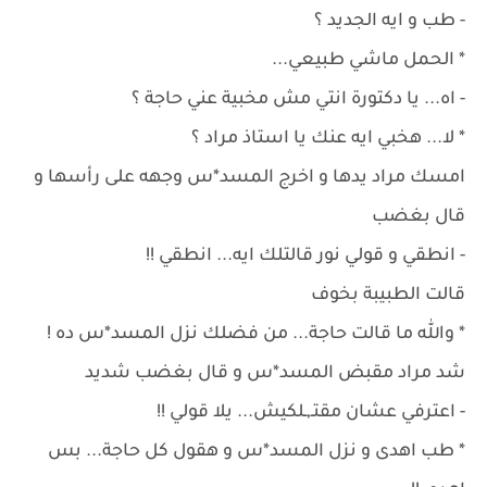
- طب و ايه الجديد ؟
* الحمل ماشي طبيعي...
- اه... يا دكتورة انتي مش مخبية عني حاجة ؟
* لا... هخبي ايه عنك يا استاذ مراد ؟
امسك مراد يدها و اخرج المسد*س وجهه على رأسها و
قال بغضب
- انطقي و قولي نور قالتلك ايه... انطقي !!
قالت الطبيبة بخوف
* والله ما قالت حاجة... من فضلك نزل المسد*س ده !
شد مراد مقبض المسد*س و قال بغضب شديد
- اعترفي عشان مقتـ,ـلكيش... يلا قولي !!
* طب اهدى و نزل المسد*س و هقول كل حاجة... بس