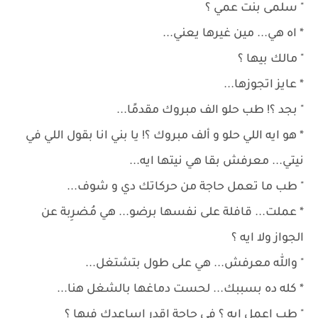
" سلمى بنت عمي ؟
* اه هي... مين غيرها يعني...
" مالك بيها ؟
* عايز اتجوزها...
" بجد ؟! طب حلو الف مبروك مقدمًا...
* هو ايه اللي حلو و ألف مبروك ؟! يا بني انا بقول اللي في
نيتي... معرفش بقا هي نيتها ايه...
" طب ما تعمل حاجة من حركاتك دي و شوف...
* عملت... قافلة على نفسها برضو... هي مُضرِبة عن
الجواز ولا ايه ؟
" والله معرفش... هي على طول بتشتغل...
* كله ده بسببك... لحست دماغها بالشغل هنا...
" طب اعمل ايه ؟ في حاجة اقدر اساعدك فيها ؟