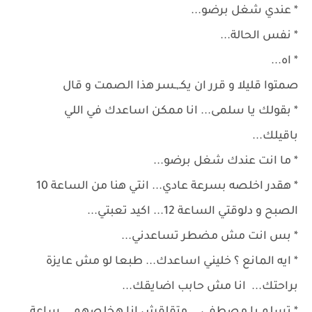
* عندي شغل برضو...
* نفس الحالة...
* اه...
صمتوا قليلا و قرر ان يكـ,ـسر هذا الصمت و قال
* بقولك يا سلمى... انا ممكن اساعدك في اللي
باقيلك...
* ما انت عندك شغل برضو...
* هقدر اخلصه بسرعة عادي... انتي هنا من الساعة 10
الصبح و دلوقتي الساعة 12... اكيد تعبتي...
* بس انت مش مضطر تساعدني...
* ايه المانع ؟ خليني اساعدك... طبعا لو مش عايزة
براحتك... انا مش حابب اضايقك...