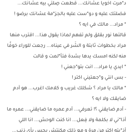
د*مرت اخويا عشانك... قطعت صِلتي بيه عشانك...
فضلتك عليه و دو*ست عليه بالجز*مة عشانك برضو !
* مراد... مالك في ايه ؟
قالتها نور بقلق ولم تفهم لماذا يقول هذا... اقترب منها
مراد بخطوات ثابتة و الشَر في عيناه... رجعت للوراء خوفًا
منه لكنه امسك يدها بشدة فتأ*لمت و قالت
* ايدي يا مراد... انت بتو*جعني !
- بس انتي و*جعتيني اكتر !
* مالك يا مراد ؟ شكلك غريب و كلامك اغرب... هو آدم
ضايقك ولا ايه ؟
- آدم ضايقني ؟! تعرفي... آدم عمره ما ضايقني... عمره ما
أذا*ني لا بكلمة ولا فِعل... انا كنت الوحش... انا اللي
أذ*يته اكتر من مرة و مع ذلك مكنتش بحس بأي ذنب...