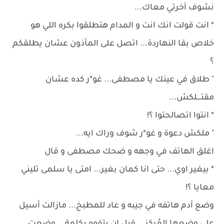
نشوف آخرتي معاك...
* انت قولت انك انت و المدام هتطلقوا بكره اللي هو
خلاص بقا النهاردة... اتصل على المأذون عشان يطلقكم
؟
" طلاق في عينك يا مصطفى... غو*ر كده عشان
مقتـ,ـلكش...
* انتوا اتصالحتوا ؟!
" ملكش دعوة و غو*ر شوف وراك ايه...
اغلق الهاتف في وجهه و ضحك مصطفى و قال
* بيغير اوي... حتى انا كمان بغير... امتى يا سلمى تليني
معايا ؟!
وضع آدم هاتفه في جيبه و عاد للمطبخ... مازالت أسيل