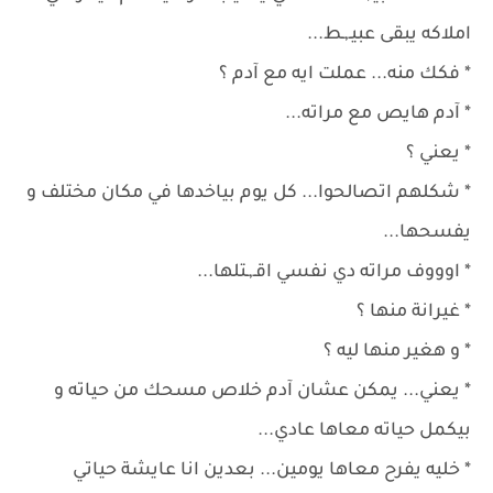
املاكه يبقى عبيـ,ـط...
* فكك منه... عملت ايه مع آدم ؟
* آدم هايص مع مراته...
* يعني ؟
* شكلهم اتصالحوا... كل يوم بياخدها في مكان مختلف و
يفسحها...
* اوووف مراته دي نفسي اقـ,ـتلها...
* غيرانة منها ؟
* و هغير منها ليه ؟
* يعني... يمكن عشان آدم خلاص مسحك من حياته و
بيكمل حياته معاها عادي...
* خليه يفرح معاها يومين... بعدين انا عايشة حياتي