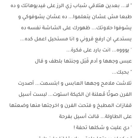
" لا... بعدين هتلاقي شباب زي الرز على فيديوهاتك و ده
طبعا مش عشان يتعلموا... ده عشان يشوفوكي و
يشوفوا حلاوتك... ظهورك على الشاشة نفسه ده
يستدعي ان ارفع قروني و انا مستحيل اعمل كده...
' يوووه... انت بارد على فكرة...
عبس وجهها و آدم قَبَل وجنتها بلطف و قال
" بحبك...
تلاشت ملامح وجهها العابس و ابتسمت... أصدرت
الفرن صوتًا مُعلنة ان الكيكة استوت... لبست أسيل
قفازات المطبخ و فتحت الفرن و اخرجتها منها وضعتها
على الطاولة... قالت أسيل بفرحة
' دي عليت و شكلها تحفة !