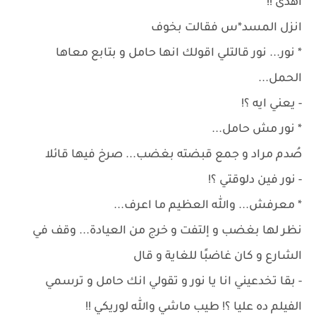
اهدى !!
انزل المسد*س فقالت بخوف
* نور... نور قالتلي اقولك انها حامل و بتابع معاها
الحمل...
- يعني ايه ؟!
* نور مش حامل...
صُدم مراد و جمع قبضته بغضب... صرخ فيها قائلا
- نور فين دلوقتي ؟!
* معرفش... والله العظيم ما اعرف...
نظر لها بغضب و إلتفت و خرج من العيادة... وقف في
الشارع و كان غاضبًا للغاية و قال
- بقا تخدعيني انا يا نور و تقولي انك حامل و ترسمي
الفيلم ده عليا ؟! طيب ماشي والله لوريكي !!