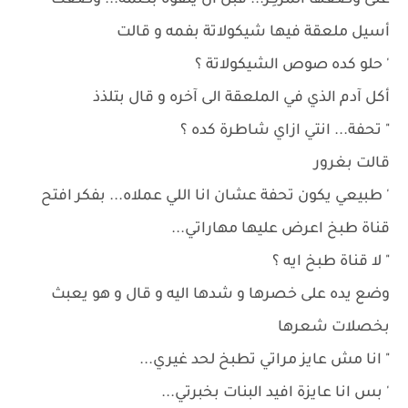
على وضعها المُركِز... قبل ان يتفوه بكلمة... وضعت
أسيل ملعقة فيها شيكولاتة بفمه و قالت
' حلو كده صوص الشيكولاتة ؟
أكل آدم الذي في الملعقة الى آخره و قال بتلذذ
" تحفة... انتي ازاي شاطرة كده ؟
قالت بغرور
' طبيعي يكون تحفة عشان انا اللي عملاه... بفكر افتح
قناة طبخ اعرض عليها مهاراتي...
" لا قناة طبخ ايه ؟
وضع يده على خصرها و شدها اليه و قال و هو يعبث
بخصلات شعرها
" انا مش عايز مراتي تطبخ لحد غيري...
' بس انا عايزة افيد البنات بخبرتي...