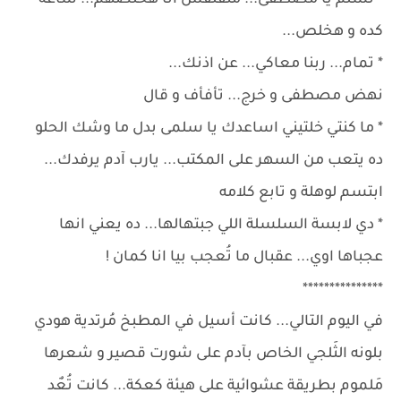
* تسلم يا مصطفى... متقلقش انا هخلصهم... ساعة
كده و هخلص...
* تمام... ربنا معاكي... عن اذنك...
نهض مصطفى و خرج... تأفأف و قال
* ما كنتي خلتيني اساعدك يا سلمى بدل ما وشك الحلو
ده يتعب من السهر على المكتب... يارب آدم يرفدك...
ابتسم لوهلة و تابع كلامه
* دي لابسة السلسلة اللي جبتهالها... ده يعني انها
عجباها اوي... عقبال ما تُعجب بيا انا كمان !
***************
في اليوم التالي... كانت أسيل في المطبخ مُرتدية هودي
بلونه الثَلجي الخاص بآدم على شورت قصير و شعرها
مَلموم بطريقة عشوائية على هيئة كعكة... كانت تُعٌد