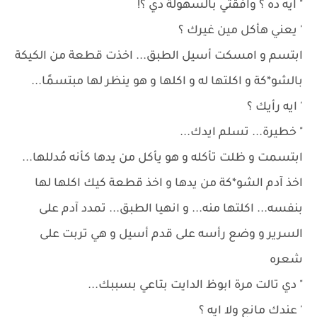
" ايه ده ؟ وافقتي بالسهولة دي ؟!
' يعني هأكل مين غيرك ؟
ابتسم و امسكت أسيل الطبق... اخذت قطعة من الكيكة
بالشو*كة و اكلتها له و اكلها و هو ينظر لها مبتسمًا...
' ايه رأيك ؟
" خطيرة... تسلم ايدك...
ابتسمت و ظلت تأكله و هو يأكل من يدها كأنه مُدللها...
اخذ آدم الشو*كة من يدها و اخذ قطعة كيك اكلها لها
بنفسه... اكلتها منه... و انهيا الطبق... تمدد آدم على
السرير و وضع رأسه على قدم أسيل و هي تربت على
شعره
" دي تالت مرة ابوظ الدايت بتاعي بسببك...
' عندك مانع ولا ايه ؟