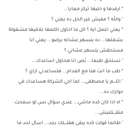
* ارفدها و خليها تركز معايا...
" والله ؟ مفيش غير الحل ده يعني ؟
* يعني اعمل ايه ؟ كل ما احاول اكلمها بلاقيها مشغولة
بشغلها... ده بتسهر عشانه برضو... يعني انا
مستحقش يتسهر عشاني ؟
" تستحق طبعا... بُص انا هحاول اساعدك...
* طب ما انت هنا مع المدام... هتساعدني ازاي ؟
" اتلـ,ـم يا مصطفى... لما اجي الشركة هساعدك في
حوارك ده...
* اه اذا كان كده ماشي... عندي سؤال بس لو سمحت
متقـ,ـتلنيش...
" طالما قولت كده يبقى هقتـ,ـلك بجد... اسأل لحد ما