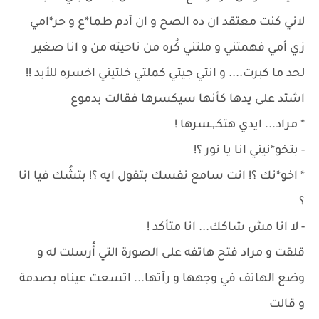
لاني كنت معتقد ان ده الصح و ان آدم طما*ع و حر*امي
زي أمي فهمتني و ملتني كُره من ناحيته من و انا صغير
لحد ما كبرت.... و انتي جيتي كملتي خلتيني اخسره للأبد !!
اشتد على يدها كأنها سيكسرها فقالت بدموع
* مراد... ايدي هتكـ,ـسرها !
- بتخو*نيني انا يا نور ؟!
* اخو*نك ؟! انت سامع نفسك بتقول ايه ؟! بتشُك فيا انا
؟
- لا انا مش شاكك... انا متأكد !
قلقت و مراد فتح هاتفه على الصورة التي أُرسلت له و
وضع الهاتف في وجهها و رآتها... اتسعت عيناه بصدمة
و قالت