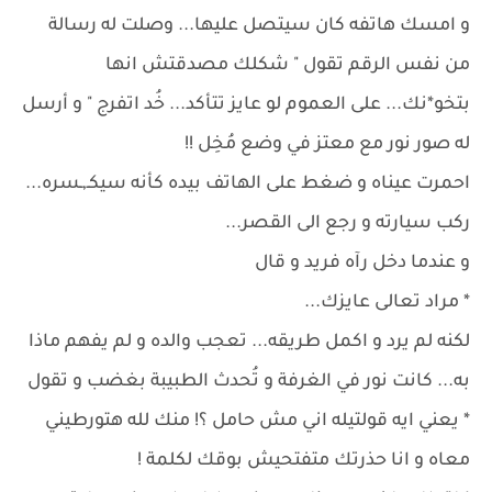
و امسك هاتفه كان سيتصل عليها... وصلت له رسالة
من نفس الرقم تقول " شكلك مصدقتش انها
بتخو*نك... على العموم لو عايز تتأكد... خُد اتفرج " و أرسل
له صور نور مع معتز في وضع مُخِل !!
احمرت عيناه و ضغط على الهاتف بيده كأنه سيكـ,ـسره...
ركب سيارته و رجع الى القصر...
و عندما دخل رآه فريد و قال
* مراد تعالى عايزك...
لكنه لم يرد و اكمل طريقه... تعجب والده و لم يفهم ماذا
به... كانت نور في الغرفة و تُحدث الطبيبة بغضب و تقول
* يعني ايه قولتيله اني مش حامل ؟! منك لله هتورطيني
معاه و انا حذرتك متفتحيش بوقك لكلمة !