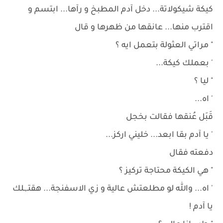
كيكة شيكولاتة... دخل آدم المطبخ و رآها... ابتسم و
اقترب منها... عانقها من ظهرها و قال
" مراتي العثولة بتعمل ايه ؟
' بعملك كيكة...
" ليا ؟
' اه...
قَبَل عُنقها فقالت بخجل
' يا آدم بقا ابعد... خليني اركز...
دفعته فقال
" هي الكيكة محتاجة تركيز ؟
' اه... والله لو مطلعتش عالية و زي الاسفنجة... هقتـ,ـلك
يا آدم !