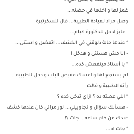
* حد يشبع منك يا بطل انتي...
غمز لها و اخذها في حضنه...
وصل مراد لعيادة الطبيبة... قال للسكرتيرة
- عايز ادخل للدكتورة هيام...
* عندها حالة دلوقتي في الكشف... اتفضل و استنى...
- انا مش هستنى و هدخل !
* يا أستاذ مينفعش كده...
لم يستمع لها و امسك مقبض الباب و دخل للطبيبة...
رأته الطبيبة و قالت
* اللي عملته ده ؟ ازاي تدخل كده ؟
- هسألك سؤال و تجاوبيني... نور مراتي كان عندها كشف
عندك من كام ساعة... جات ؟!
* جات اه...