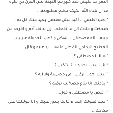
الصراحة مليش حظ كتير مع الكيكة بس الفرن دي حلوة
ف ان شاء الله الكيكة تطلع مظبوطة...
" طب اخلصي... أكيد مش هفضل بعيد عنك كل ده !
ضحكت و عادت الى ما تفعله... رن هاتف آدم و اخرجه من
جيبه... انه مصطفى... نهض و ذهب للحديقة عبر باب
المطبخ الزجاجي المُطل عليها... رد عليه و قال
" هااا يا مصطفى ؟
* انت رديت بجد ولا انا بتخيل ؟!
" رديت اهو... ارغي... في مصـ,ـيبة ولا ايه ؟
* بذمتك انا بتاع مصا*يب برضو ؟
" اخلص يا مصطفى و قول...
* كنت هقولك المدام كانت بتدور عليك و انا قولتلها على
مكانك...