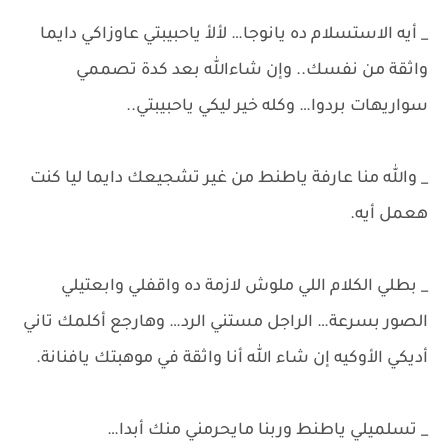
_ أيه الاستسلام ده يانوجا… لألأ ياحبيبتي عاوزاكي دايما
واثقة من نفسك.. وإن شاءالله بعد كدة تصممي
سواريهات بردوا… وكله خير ليكي ياحبيبتي..
_ والله منا عارفة ياطنط من غير تشجيعك دايما ليا كنت
هعمل أيه.
_ بطلي الكلام اللي ملوش لازمة ده واقفلي وابعتيلي
الصور بسرعة… الراجل مستني الرد… وهارجع أكلمك تاني
أديكي الأوكيه إن شاء الله أنا واثقة في موهبتك يافنانة.
_ تسلميلي ياطنط وربنا مايحرمني منك أبدا…