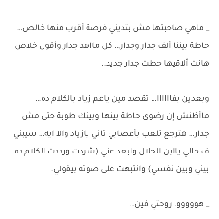
_ ماهي صاحبتها مش بتديني فرصة أقرب منها خالص…
حاطة بيننا ألف جدار وجدار… كل مااهد جدار وأقول خلاص
هانت ألاقيها حطت جدار جديد..
وبعدين بقاااااا… تقصد مين ياعم زياد بالكلام ده…
ماأظنش إن رضوى حاطة بينها وبينك طوبة حتى مش
جدار… هترجع تلعب بأعصابي تاني يازياد والا ايه… سيبني
ف حالي ياابن الحلال وابعد عني (شردت ورددت الكلام ده
بيني وبين نفسي) وانتبهت على صوته بيقولي.
_ هووووو. روحتي فين..