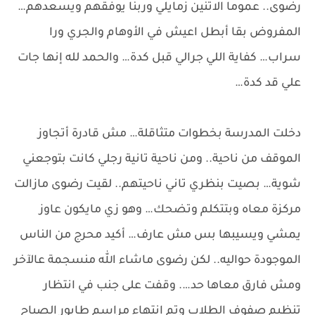
رضوى.. عموما الاتنين زمايلي وربنا يوفقهم ويسعدهم…
المفروض بقا أبطل اعيش في الأوهام والجري ورا
سراب… كفاية اللي جرالي قبل كدة… والحمد لله إنها جات
علي قد كدة…
دخلت المدرسة بخطوات متثاقلة… مش قادرة أتجاوز
الموقف من ناحية.. ومن ناحية تانية رجلي كانت بتوجعني
شوية… بصيت بنظري تاني ناحيتهم.. لقيت رضوى مازالت
مركزة معاه وبتتكلم وتضحك… وهو زي مايكون عاوز
يمشي ويسيبها بس مش عارف… أكيد محرج من الناس
الموجودة حواليه.. لكن رضوى ماشاء الله منسجمة عالآخر
ومش فارق معاها حد…. وقفت على جنب في انتظار
تنظيم صفوف الطلاب وتم انتهاء مراسم طابور الصباح