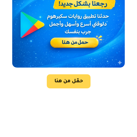
حمّل من هنا