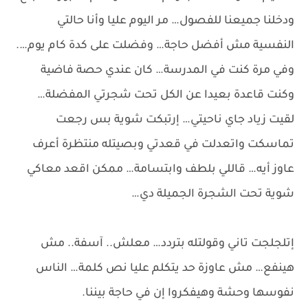
ودخلنا جميعنا للفصول… مر اليوم عليا وأنا حالتي
النفسية مش أفضل حاجة… وفضلت على كدة كام يوم….
وفي مرة كنت في المدرسة… كان عندي حصة فاضية
وكنت قاعدة بعيدا عن الكل تحت شجرتي المفضلة…
لقيت زياد جاي ناحيتي… إرتبكت شوية بس رجعت
تماسكت واتعدلت في قعدتي وبصيتله منتظرة أعرف
عاوز أيه… قاللي بلطف وابتسامة… ممكن اقعد معاكي
شوية تحت الشجرة الجميلة دي…
إتلجلجت تاني وقولتله بتردد… معلش.. آسفة.. مش
هينفع… مش عاوزة حد يتكلم عليا نص كلمة… الناس
نفوسها وحشة وهيفكروا إن في حاجة بيننا.