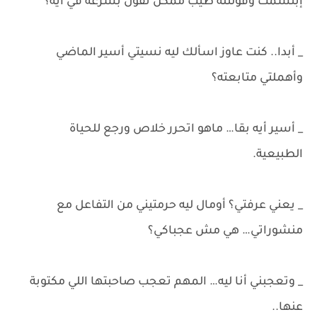
إبتسمت وقولتله طيب ممكن تقول بسرعة في أيه؟
_ أبدا.. كنت عاوز اسألك ليه نسيتي أسير الماضي
وأهملتي متابعته؟
_ أسير أيه بقا… ماهو اتحرر خلاص ورجع للحياة
الطبيعية.
_ يعني عرفتي؟ أومال ليه حرمتيني من التفاعل مع
منشوراتي… هي مش عجباكي؟
_ وتعجبني أنا ليه… المهم تعجب صاحبتها اللي مكتوبة
عنها..