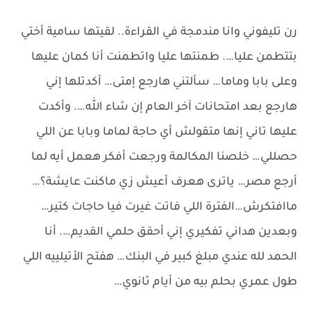
رن تليفوني وانا مندمجة في القراءة.. لقيتها سامية أختي
بتتطمن عليا…. طمنتها عليا واتطمنت أنا كمان عليها
وعلى بابا وماما… سألتني هارجع إمتى… أكدتلها إني
هارجع بعد امتحانات آخر العام إن شاء الله…. وأكدت
عليها تاني إنها متقولش أي حاجة لماما وبابا عن اللي
حصللي… خلصنا المكالمة ورجعت أفكر هعمل أيه لما
أرجع مصر… ياترى هعرف أعيش زي ماكنت عايشة؟…
ماافتكرش…الفترة اللي فاتت غيرت فيا حاجات كتير…
وبعدين هداني تفكيري إني أحقق حلمي القديم…. أنا
الحمد لله عندي مبلغ كبير في البنك… هفتح الأتيلييه اللي
طول عمري بحلم بيه من أيام ثانوي…