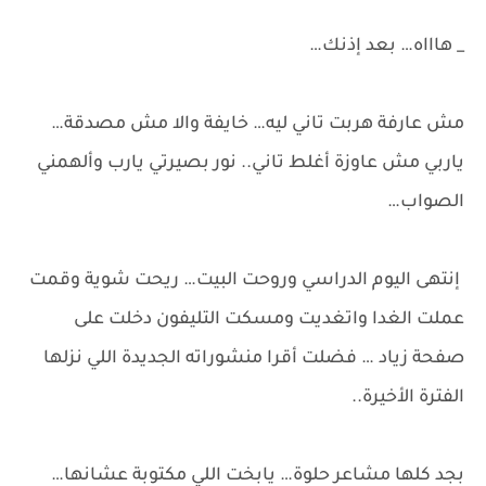
_ هاااه… بعد إذنك…
مش عارفة هربت تاني ليه… خايفة والا مش مصدقة…
ياربي مش عاوزة أغلط تاني.. نور بصيرتي يارب وألهمني
الصواب…
إنتهى اليوم الدراسي وروحت البيت… ريحت شوية وقمت
عملت الغدا واتغديت ومسكت التليفون دخلت على
صفحة زياد … فضلت أقرا منشوراته الجديدة اللي نزلها
الفترة الأخيرة..
بجد كلها مشاعر حلوة… يابخت اللي مكتوبة عشانها…