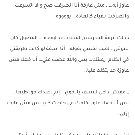
عاوز أيه….. مش عارفة أنا اتصرفت صح والا اتسرعت
واتصرفت بغباء كالعادة… يووووه.
دخلت غرفة المدرسين لقيته قاعد لوحده … الفضول كان
يموتني.. لقيت نفسي بقوله… أنا اسفة لو كانت طريقتي
في الكلام زعلتك… بس والله غصب عني… أنا فعلا مش
عاوزة حد يتكلم عليا..
_ مفيش داعي للاسف يانجوي… إنتي عندك حق طبعا..
بس أنا فعلا عاوز اكلمك في حاجات كتير بس مش عارف
إزاي…