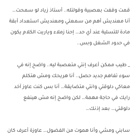
قمت وقفت بعصبية وقولتله.. أستاذ زياد لو سمحت…
أنا معنديش أهم من سمعتي ومعنديش استعداد أبقة
مادة للتسلية عند أي حد… إحنا زملاء وياريت الكلام يكون
في حدود الشغل وبس..
_ طيب ممكن أعرف إنتي متعصبة ليه.. واضح إنه في
سوء تفاهم جديد حصل.. أنا هريحك ومش هتكلم
معاكي دلوقتي وانتي متضايقة… أنا بس كنت عاوز آخد
رايك في حاجة مهمة… لكن واضح إنه مش هينفع
دلوقتي… بعد إذنك…
سابني ومشي وأنا هموت من الفضول… عاوزة أعرف كان