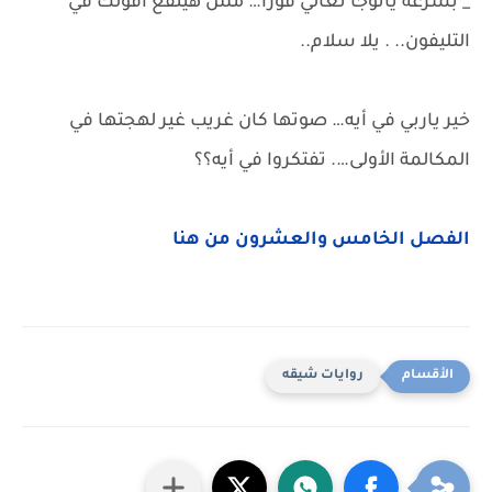
_ بسرعة يانوجا تعالي فورا… مش هينفع أقولك في
التليفون.. . يلا سلام..
خير ياربي في أيه… صوتها كان غريب غير لهجتها في
المكالمة الأولى…. تفتكروا في أيه؟؟
الفصل الخامس والعشرون من هنا
روايات شيقه