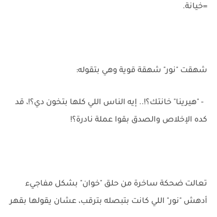
=خيانة.
شهقت "نور" شهقة قوية وهي بتقوله:
- "هيرينا" خانتك؟!.. إيه الناس اللي كلها بتخون دي؟!، قد
كده الإخلاص والصدق بقوا عملة نادرة؟!
تعالت ضحكة ساخرة من حلق "خوان" بشكل مفاجيء
أدهش "نور" اللي كانت بتبصله بترقب، عشان يقولها بقهر