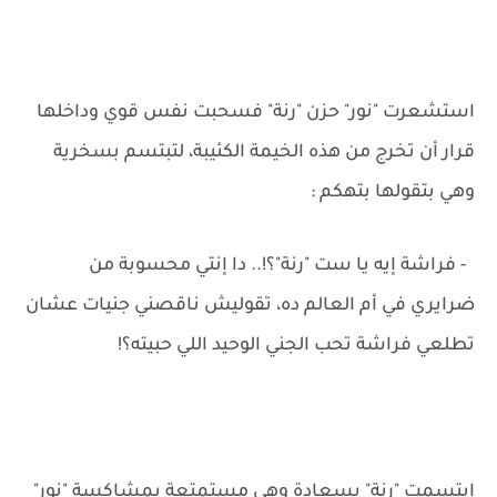
استشعرت "نور" حزن "رنة" فسحبت نفس قوي وداخلها
قرار أن تخرج من هذه الخيمة الكئيبة، لتبتسم بسخرية
وهي بتقولها بتهكم :
- فراشة إيه يا ست "رنة"؟!.. دا إنتي محسوبة من
ضرايري في أم العالم ده، تقوليش ناقصني جنيات عشان
تطلعي فراشة تحب الجني الوحيد اللي حبيته؟!
ابتسمت "رنة" بسعادة وهي مستمتعة بمشاكسة "نور"