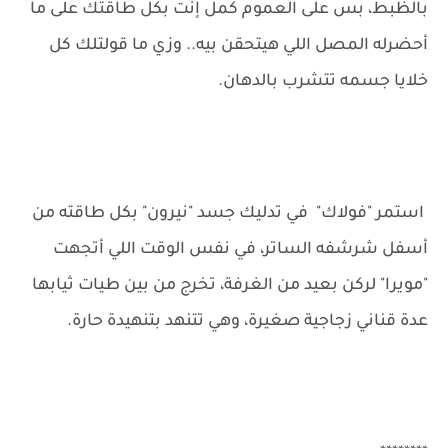
بالظبط، بس على العموم كمل إنت بكل طاقتك على ما
أحضرله المصل اللي هيتحقن بيه.. وزي ما قولتلك كل
خلايا جسمه تتشرب بالدهان.
استمر "فولاك" في تدليك جسد "نيرون" بكل طاقته من
أسفل شرشفه الساتر، في نفس الوقت اللي أتجهت
"مويرا" لركن بعيد من الغرفة، تخرج من بين طيات ثيابها
عدة قناني زجاجية صغيرة، وهي تتنهد بتنهيدة حارة.