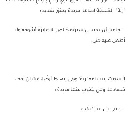
توقفت "نور" مكانها بضيق قوي وهي بترفع أنظارها ناحية
"رنة" المُحلقة أعلاها، مرددة بحنق شديد :
- ماعتيش تجيبيلي سيرته خالص، لا عايزة أشوفه ولا
أطمن عليه حتى.
اتسعت إبتسامة "رنة" وهي بتهبط أرضًا، عشان تقف
قصادها، وهي بتقرب منها مرددة :
- عيني في عينك كده.