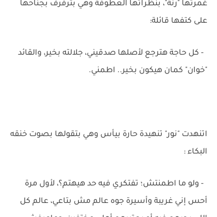
غمرتها "رنة"، بنظراتها العطوفة وهي بترفرف بجناحها
على كتفها قائلة:
- كل حاجة هترجع لأصلها صدقيني، جلالته بخير، والقائد
"خوان" كمان هيكون بخير.. اطمني.
اتنهدت "نور" تنهيدة حارة بيأس وهي بتقولها بصوت خنقه
البكاء :
- ولو ما اطمنتش؛ تفتكري فيه حد هيهتم؟، لأول مرة
أحس إني غريبة وأسيرة جوه عالم مش بتاعي، عالم كل