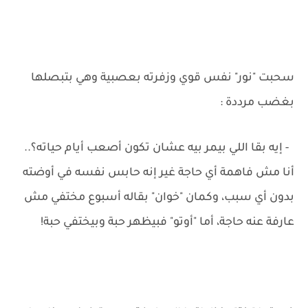
سحبت "نور" نفس قوي وزفرته بعصبية وهي بتبصلها
بغضب مرددة :
- إيه بقا اللي بيمر بيه عشان تكون أصعب أيام حياته؟..
أنا مش فاهمة أي حاجة غير إنه حابس نفسه في أوضته
بدون أي سبب، وكمان "خوان" بقاله أسبوع مختفي مش
عارفة عنه حاجة، أما "أوتو" فبيظهر حبة وبيختفي حبة!