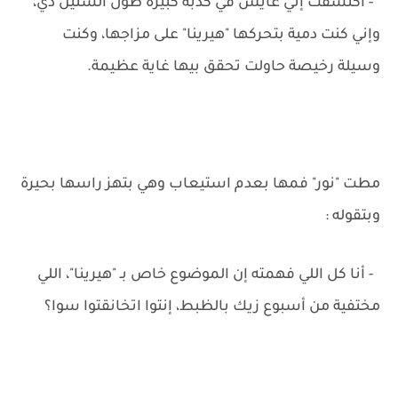
- اكتشفت إني عايش في كدبة كبيرة طول السنين دي،
وإني كنت دمية بتحركها "هيرينا" على مزاجها، وكنت
وسيلة رخيصة حاولت تحقق بيها غاية عظيمة.
مطت "نور" فمها بعدم استيعاب وهي بتهز راسها بحيرة
وبتقوله :
- أنا كل اللي فهمته إن الموضوع خاص بـ "هيرينا"، اللي
مختفية من أسبوع زيك بالظبط، إنتوا اتخانقتوا سوا؟