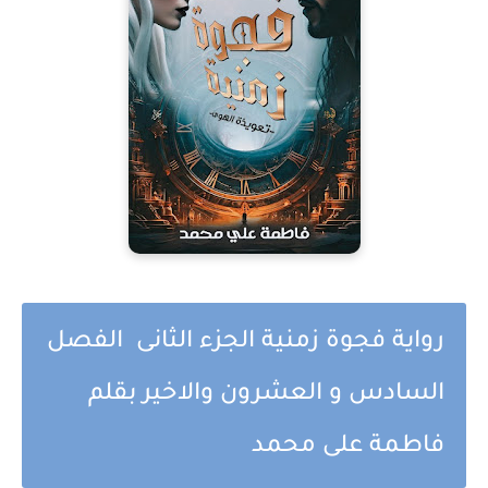
رواية فجوة زمنية الجزء الثانى الفصل
السادس و العشرون والاخير بقلم
فاطمة على محمد