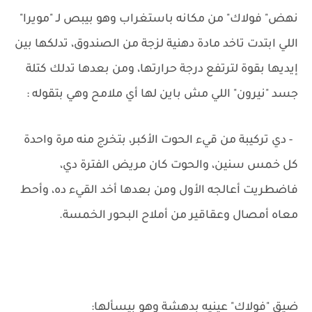
نهض" فولاك" من مكانه باستغراب وهو بيبص لـ "مويرا"
اللي ابتدت تاخد مادة دهنية لزجة من الصندوق، تدلكها بين
إيديها بقوة لترتفع درجة حرارتها، ومن بعدها تدلك كتلة
جسد "نيرون" اللي مش باين لها أي ملامح وهي بتقوله :
- دي تركيبة من قيء الحوت الأكبر، بتخرج منه مرة واحدة
كل خمس سنين، والحوت كان مريض الفترة دي،
فاضطريت أعالجه الأول ومن بعدها أخد القيء ده، وأحط
معاه أمصال وعقاقير من أملاح البحور الخمسة.
ضيق "فولاك" عينيه بدهشة وهو بيسألها: