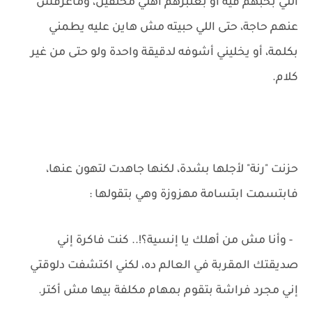
اللي بحبهم فيه أو بعتبرهم أهلي مختفين، وماعرفش
عنهم حاجة، حتى اللي حبيته مش هاين عليه يطمني
بكلمة، أو يخليني أشوفه لدقيقة واحدة ولو حتى من غير
كلام.
حزنت "رنة" لأجلها بشدة، لكنها جاهدت لتهون عنها،
فابتسمت ابتسامة مهزوزة وهي بتقولها :
- وأنا مش من أهلك يا إنسية؟!.. كنت فاكرة إني
صديقتك المقربة في العالم ده، لكني اكتشفت دلوقتي
إني مجرد فراشة بتقوم بمهام مكلفة بيها مش أكتر.