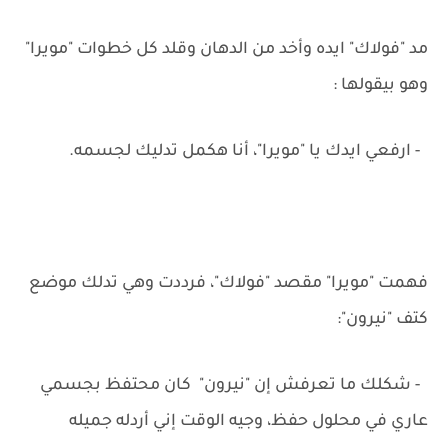
مد "فولاك" ايده وأخد من الدهان وقلد كل خطوات "مويرا"
وهو بيقولها :
- ارفعي ايدك يا "مويرا"، أنا هكمل تدليك لجسمه.
فهمت "مويرا" مقصد "فولاك"، فرددت وهي تدلك موضع
كتف "نيرون":
- شكلك ما تعرفش إن "نيرون" كان محتفظ بجسمي
عاري في محلول حفظ، وجيه الوقت إني أردله جميله