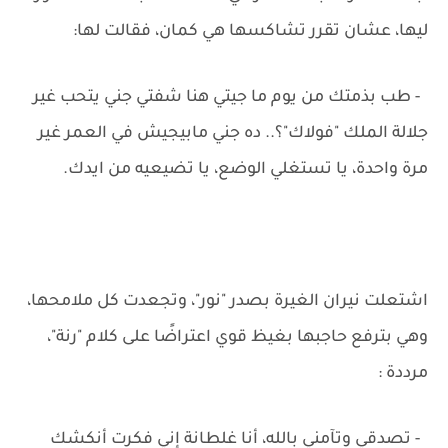
ليها، عشان تقرر تشاكسها هي كمان، فقالت لها:
- طب بذمتك من يوم ما جيتي هنا شفتي جني يتحب غير
جلالة الملك "فولاك"؟.. ده جني مابيجيش في العمر غير
مرة واحدة، يا تستغلي الوضع، يا تضيعيه من ايدك.
اشتعلت نيران الغيرة بصدر "نور"، وتجعدت كل ملامحها،
وهي بترفع حاجبها بغيظ قوي اعتراضًا على كلام "رنة"،
مرددة :
- تصدقي وتآمني بالله، أنا غلطانة إني فكرت أنكشك