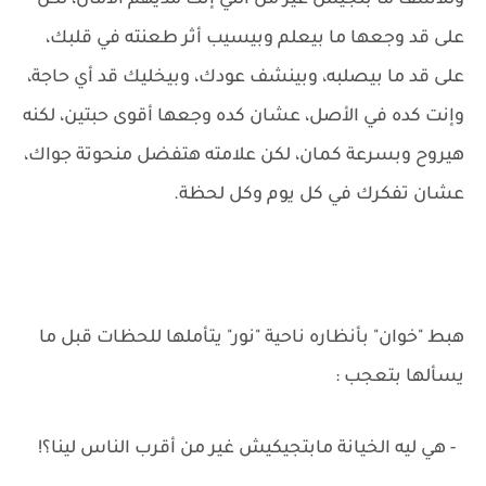
وللأسف ما بتجيش غير من اللي إنت مديهم الأمان، لكن
على قد وجعها ما بيعلم وبيسيب أثر طعنته في قلبك،
على قد ما بيصلبه، وبينشف عودك، وبيخليك قد أي حاجة،
وإنت كده في الأصل، عشان كده وجعها أقوى حبتين، لكنه
هيروح وبسرعة كمان، لكن علامته هتفضل منحوتة جواك،
عشان تفكرك في كل يوم وكل لحظة.
هبط "خوان" بأنظاره ناحية "نور" يتأملها للحظات قبل ما
يسألها بتعجب :
- هي ليه الخيانة مابتجيكيش غير من أقرب الناس لينا؟!