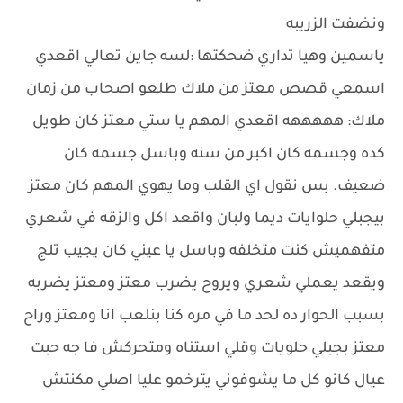
ونضفت الزريبه
ياسمين وهيا تداري ضحكتها :لسه جاين تعالي اقعدي
اسمعي قصص معتز من ملاك طلعو اصحاب من زمان
ملاك: هههههه اقعدي المهم يا ستي معتز كان طويل
كده وجسمه كان اكبر من سنه وباسل جسمه كان
ضعيف. بس نقول اي القلب وما يهوي المهم كان معتز
بيجبلي حلوايات ديما ولبان واقعد اكل والزقه في شعري
متفهميش كنت متخلفه وباسل يا عيني كان يجيب تلج
ويقعد يعملي شعري ويروح يضرب معتز ومعتز يضربه
بسبب الحوار ده لحد ما في مره كنا بنلعب انا ومعتز وراح
معتز بجبلي حلويات وقلي استناه ومتحركش فا جه حبت
عيال كانو كل ما يشوفوني يترخمو عليا اصلي مكنتش