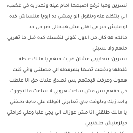
نسرين وهيا ترفع اصبعها امام عينه وتهدر به في غضب:
الي بتتكلم عنه وبتقول انو يمشي ده ابويا متنساش كده
لو مليش خير في اهلي مش هيبقالي خير في حد
مالك: هه كان من الاول تقولي لنفسك كده قبل ما تهربي
منهم ولا نسيتي
نسرين: بتعايرني عشان هربت منهم يا مالك غلطه
غلطها ودفعت تمنها بلمرمطه الي حصلتلي واني كنت
هموت وعرفت قيمتهم بس تصدق عندك حق انا غلطت
في حقهم بس مش ساعت هروبي لا ساعت ما اتجوزت
واحد زيك ودلوقت جاي تعايرني اقولك علي حاجه طلقني
يا مالك طلقني انا مش عوزاك الي يجي عليا وعلي كرامتي
ميلزمنيش طلقنييي