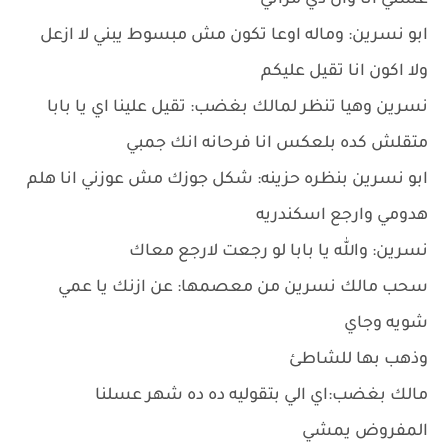
عسلي انا وان دي مراتي
ابو نسرين: وماله اوعا تكون مش مبسوط يبني لا ازعل
ولا اكون انا تقيل عليكم
نسرين وهيا تنظر لمالك بغضب: تقيل علينا اي يا بابا
متقلش كده بلعكس انا فرحانه انك جمبي
ابو نسرين بنظره حزينه: شكل جوزك مش عوزني انا هلم
هدومي وارجع اسكندريه
نسرين: والله يا بابا لو رجعت لارجع معاك
سحب مالك نسرين من معصمها: عن ازنك يا عمي
شويه وجاي
وذهب بها للشاطئ
مالك بغضب:اي الي بتقوليه ده ده شهر عسلنا
المفروض يمشي