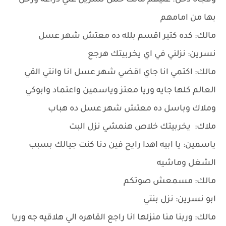
وفجأه دخل. عليهم مالك حمل نسرين علي دراعه ورحل
بها من امامهم
مالك: كده كتير اقسم بلله ده معتش شهر عسل
نسرين: نزلني في اي يخربيتك هرجع
مالك: اكتمي انا جاي اقضي شهر عسل انا وانتي القي
العالم كلها جايه وريا معتز وياسمين واعتماد وابوكي
وملاك وباسل ده معتش شهر عسل ده هباب
ملاك: يخربيتك خلاص هنمشي نزل البت
ياسمين: يا ابيه اهدا رايح فين دنا كنت جيالك بسبب
الشغل وماشيه
مالك: مسمعش صوتكم
ابو نسرين: نزل بنتي
مالك: وربنا منا منزلها انا راجع القاهره الي هلاقيه جه وريا