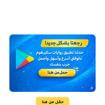
حمّل من هنا