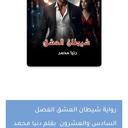
رواية شيطان العشق الفصل
السادس والعشرون بقلم دنيا محمد