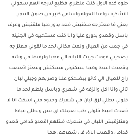
حلوه كده الاول كنت منظري فظيع لدرجه انهم سموني
الاشكيف وامنا الغوله واسامي كتير من ضمن التنمر
يعني فا معتز جه ملقنيش قعد يدور عليا ملقنيش وعرف
باسل وقعدو يدورو عليا وانا كنت مستخبيه في الجنينه
في جمب من العيال ونمت مكاني لحد ما لقوني معتز جه
يصحيني قومت جيبت اللبانه الي معيا ولزقتها في وشه
وقعدت اعيط وهما يسكتوني مسكتش ومعتز اتعصب
راح للعيال الي كانو بيضحكو علبا وضربهم وجبلي لبان
تاني وانا اكل والزقه في شعري وباسل يلطم لحد ما
قلولي بطلي لزق لبان في شعرك وخدوه مني اسكت انا لا
قعدت اعيط قلولي طب نعملك اي بس وبطلي عياط
ومتلزقيش اللبان في شعرك قلتلهم اقعدو قدامي قعدو
قدامي وقعدت الزق في شعرهم. هما