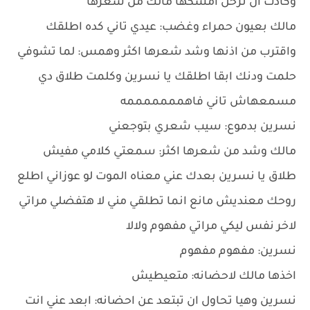
وكادت ان ترحل امسكها مالك من شعرها
مالك بعيون حمراء وغضب: عيدي تاني كده اطلقك
واقترب من اذنها وشد شعرها اكثر وهمس: لما تشوفي
حلمت ودنك ابقا اطلقك يا نسرين وكلمت طلاق دي
مسمعهاش تاني فاهمممممممه
نسرين بدموع: سيب شعري بتوجعني
مالك وشد من شعرها اكثر: سمعتي كلامي مفيش
طلاق يا نسرين بعدك عني معناه الموت لو عوزاني اطلع
روحك معنديش مانع انما تطلقي مني لا هتفضلي مراتي
لاخر نفس ليكي مراتي مفهوم ولالا
نسرين: مفهوم مفهوم
اخذها مالك لاحضانه: متعيطيش
نسرين وهيا تحاول ان تبتعد عن احضانه: ابعد عني انت