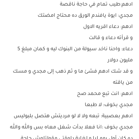
ادهم:طيب تمام في حاجة ناقصة
مجدي: ايوة يافندم الورق ده محتاج امضتك
ادهم: دعاء اقريه الاول
و قرأته دعاء و قالت
دعاء: واحنا ناخد سيولة من البنوك ليه و كمان مبلغ 5
مليون دولار
و قد شك ادهم فشئ ما و ثم ذهب إلى مجدي و مسك
من ياقته
ادهم: انت تبع محمد صح
مجدي بخوف: لا طبعا
ادهم بعصبية: تبعه ولا لا لو مرديتش هتصل بلبوليس
مجدي بخوف :انا فعلا بدأت شغل معاه بس والله والله
ده كان أول يوم ليا و لغاية دلوقتي مقولتلوش حاجة