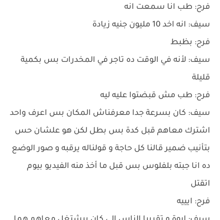
فرح: طب انا سمعت انه
سيف: انه اخد 10 مليون جنيه زيادة
فرح: بظبط
سيف: لأنه في الوقت ده تاجر في المخدرات بس بكمية
قليلة
فرح: طب مش قبضتوا عليه ليه
سيف: كان بسرعة جدا معرفناش المكان بس اعرف واحد
اشترك معاهم قبل كدة بس بطل لكن هو علشان حس
بتأنيب ضمير قالنا كل حاجة و قولناله يرقبه و صور الوضع
ده انا جبته بلفلوس بس قبل ما أخذ منه الفيديو بيوم
اتقتل
فرح: ايييه
سيف: ايوة و تقريبا الناس إلي كان بيشتغل معاهم هما