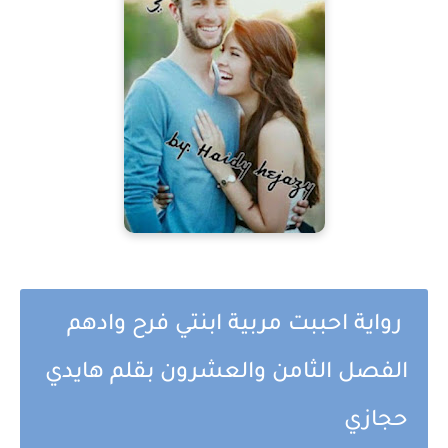
رواية احببت مربية ابنتي فرح وادهم
الفصل الثامن والعشرون بقلم هايدي
حجازي