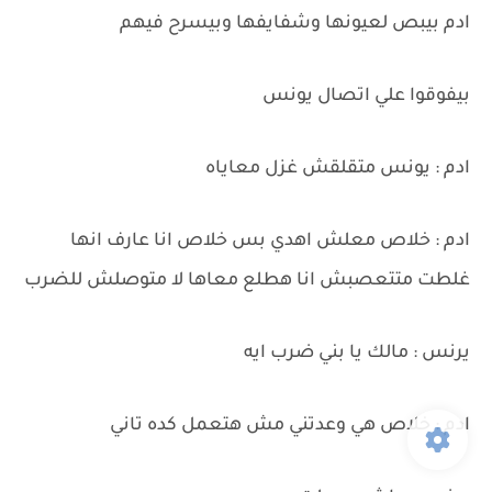
ادم بيبص لعيونها وشفايفها وبيسرح فيهم
بيفوقوا علي اتصال يونس
ادم : يونس متقلقش غزل معاياه
ادم : خلاص معلش اهدي بس خلاص انا عارف انها
غلطت متتعصبش انا هطلع معاها لا متوصلش للضرب
يرنس : مالك يا بني ضرب ايه
ادم : خلاص هي وعدتني مش هتعمل كده تاني