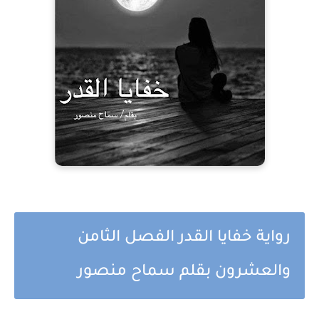
رواية خفايا القدر الفصل الثامن
والعشرون بقلم سماح منصور