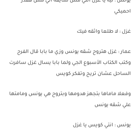
يونس : ليه يا غزل انتي مش شايفه اني مش هقدر
احميكي
غزل : لا طلعا واثقه فيك
عمار : غزل هتروح شقه يونس وزي ما بابا قال الفرح
وكتب الكتاب الأسبوع الجي ولما بابا يسال غزل سافرت
الساحل عشان تريح وتفكر كويس
وفعلا ماماها بتجهز هدومها وبتروح هي يونس ومامتها
علي شقه يونس
يونس : انتي كويس يا غزل