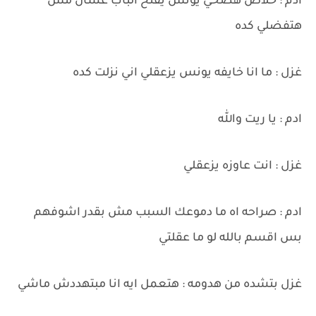
ادم : خلاص هصحي يونس يفتح الباب عشان مش
هتفضلي كده
غزل : ما انا خايفه يونس يزعقلي اني نزلت كده
ادم : يا ريت والله
غزل : انت عاوزه يزعقلي
ادم : صراحه اه ما دموعك السبب مش بقدر اشوفهم
بس اقسم بالله لو ما عقلتي
غزل بتشده من هدومه : هتعمل ايه انا مبتهددش ماشي