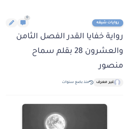
0
روايات شيقه
رواية خفايا القدر الفصل الثامن
والعشرون 28 بقلم سماح
منصور
غير معرف
منذ بضع سنوات