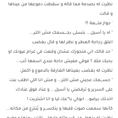
نظرت له بصدمة مما قاله و سقطت دموعها من عيناها
و قالت
' جواز متـ,ـعة ؟!
" اه يا أسيل... بتسلى بجـ,ـسمك مش اكتر...
اغلق زجاجة العطر و نظر لها و قال بغضب
" حد قالك اني متجوزك عشان وقعت في غرام عيونك او
بحبك مثلا ؟ فوقي مفيش حاجة عندي اسمها حُب...
نظرت له بغضب بعيناها الغارقة بالدموع و اكمل
" جسـ,ـمك عجبني مش اكتر... و مش انا اللي اطلب بنت
على السرير و ترفضني يا أسيل... و عناد فوق عنادك
اخدتك برضو... ابوكي با*عك ليا و انا اشتريت !
كأنها سمعت صوت قلبها و يتكسـ,ـر و يُنتزع من مكانه...