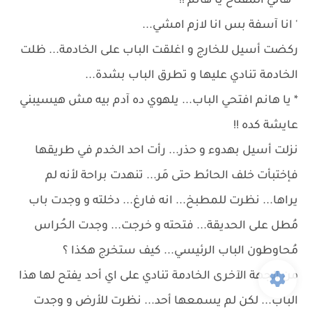
* هاتي المفتاح يا هانم !!
' انا آسفة بس انا لازم امشي...
ركضت أسيل للخارج و اغلقت الباب على الخادمة... ظلت
الخادمة تنادي عليها و تطرق الباب بشدة...
* يا هانم افتحي الباب... يلهوي ده آدم بيه مش هيسيبني
عايشة كده !!
نزلت أسيل بهدوء و حذر... رأت احد الخدم في طريقها
فإختبأت خلف الحائط حتى مَر... تنهدت براحة لأنه لم
يراها... نظرت للمطبخ... انه فارغ... دخلته و وجدت باب
مُطل على الحديقة... فتحته و خرجت... وجدت الحُراس
مُحاوطون الباب الرئيسي... كيف ستخرج هكذا ؟
من الجهة الآخرى الخادمة تنادي على اي أحد يفتح لها هذا
الباب... لكن لم يسمعها أحد... نظرت للأرض و وجدت