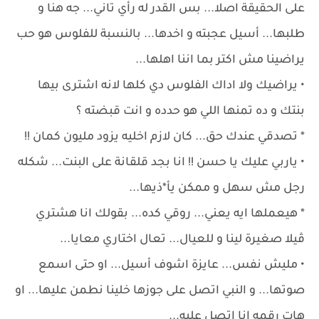
على الحقيقة اصلا... بس القدر له رأي تاني... جه هنا و
طلبها... أسيل عجبته و اخدها... بالنسبة للفلوس هو حب
يراضينا مش اكتر بما اننا اهلها...
• يراضيك ولا اداك الفلوس دي كلها لانه اشترى بيها
بنتك و ده تمنها اللي هو حدده و انت قبضته ؟
* تصدقي عندك حق... كان لازم اخليه يزود مليون كمان !!
• ياربي عليك يا حسن !! انا بجد قلقانة على البنت... شكله
رجل مش سهل و ممكن يأ*ذيها...
* هيعملها ايه يعني... روقي كده... بقولك انا هشتري
ڤيلا صغيرة لينا و للعيال... تعال اختاري معايا...
• مليش نفس... عايزة اشوف أسيل... او حتى اسمع
صوتها... و النبي اتصل على جوزها خلينا نطمن عليها... او
هات رقمه انا اتصل عليه...