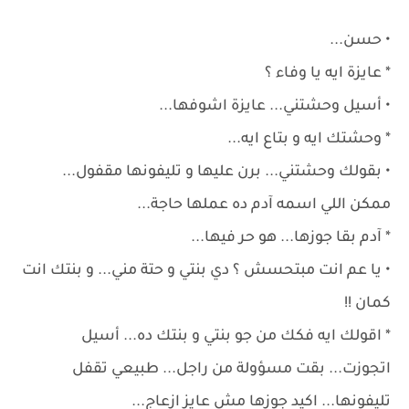
• حسن...
* عايزة ايه يا وفاء ؟
• أسيل وحشتني... عايزة اشوفها...
* وحشتك ايه و بتاع ايه...
• بقولك وحشتني... برن عليها و تليفونها مقفول...
ممكن اللي اسمه آدم ده عملها حاجة...
* آدم بقا جوزها... هو حر فيها...
• يا عم انت مبتحسش ؟ دي بنتي و حتة مني... و بنتك انت
كمان !!
* اقولك ايه فكك من جو بنتي و بنتك ده... أسيل
اتجوزت... بقت مسؤولة من راجل... طبيعي تقفل
تليفونها... اكيد جوزها مش عايز ازعاج...