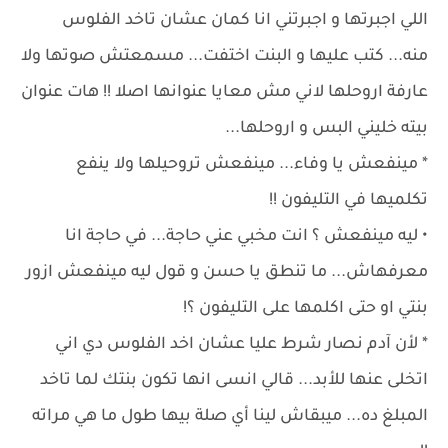
اللي اجبرتها و اجبرتني انا كمان عشان تاخد الفلوس
منه... كتب عليها و البنت اختفت... مسمعتش صوتها ولا
عارفة اروحلها لاني مش معايا عنوانها اصلا !! هات عنوان
بيته خليني البس و اروحلها...
* مينفعش يا وفاء... مينفعش تروحيلها ولا ينفع
تكلميها في التليفون !!
• ليه مينفعش ؟ انت مخبي عني حاجة... في حاجة انا
معرفهاش... ما تنطق يا حسن و قول ليه مينفعش ازور
بنتي او حتى اكلمها على التليفون ؟!
* لأن آدم نصار شرط عليا عشان اخد الفلوس دي اني
اتخلى عنها للأبد... قالي انسى انها تكون بنتك لما تاخد
المبلغ ده... ميبقاش لينا أي صلة بيها طول ما هي مراته