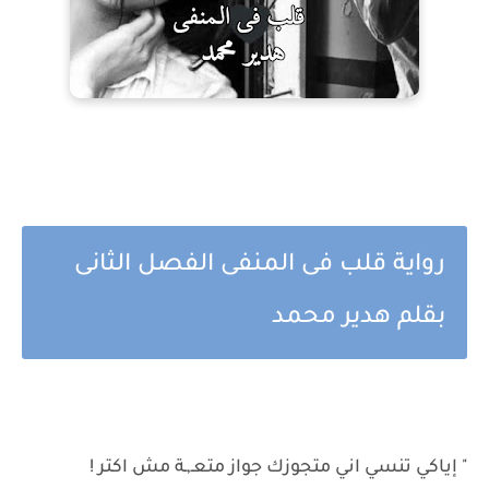
رواية قلب فى المنفى الفصل الثانى
بقلم هدير محمد
" إياكي تنسي اني متجوزك جواز متعـ,ـة مش اكتر !