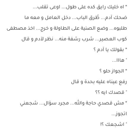
* اه خليك رايق كده على طول... اوعى تقلب...
ضحك آدم... طُرق الباب... دخل العامل و معه ما
طلبوه... وضع الصنية على الطاولة و خرج... اخذ مصطفى
كوب العصير... شرب رشفة منه... نظر لآدم و قال
* بقولك يا آدم ؟
" هااا...
* الجواز حلو ؟
رفع عيناه عليه بحدة و قال
" قصدك ايه ؟؟
* مش قصدي حاجة والله... مجرد سؤال... شجعني
اتجوز...
" اشجعك ؟!