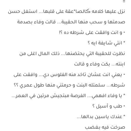
!!
نزل عليها كلامه ڪالصا*عقة على قلبها... استغل حسن
صدمتها و سحب منها الحقيبة... قالت وفاء بصدمة
• و انت وافقت على شرطه ده ؟!
* انتي شايفة ايه ؟
نظرت للحقيبة التي يحتضنها... ذلك المال اغلى من
ابنته... بكت وفاء و قالت
• يعني انت عشان تاخد منه الفلوس دي... وافقت على
شرطه... سلمتله البنت و حرمتني منها طول عمري ؟؟
* يا وفاء افهمي... الفرصة مبتجيش مرتين في العمر...
• طب و أسيل ؟
* عندك ياسين بدالها...
صرخت فيه بغضب