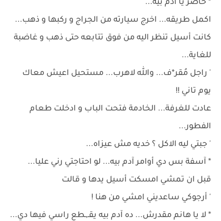
* حاضر يا آدم بيه...
اكمل طريقه... اخرج سيارته من الجراج و ركبها و ذهب...
كانت أسيل تنظر اليه من فوق تتابعه حتى ذهب و غاضبة
للغاية...
' راجل مُقر*ف... والله لاهرب... مستحيل اعيش معاك
يوم تاني !!
عادت للغرفة... الخادمة فتحت الباب و ادخلت طعام
الفطور...
' جبتي ليه الاكل ؟ خديه مش عيزاه...
* آسفة بس دي أوامر آدم بيه... لو احتاجتي رني عليا...
قبل ان تمشي امسكت أسيل يدها و قالت
' أرجوكي ساعديني امشي من هنا !
* لا يا هانم مقدرش... ده آدم بيه يقـ,ـطع راسي فيها دي...