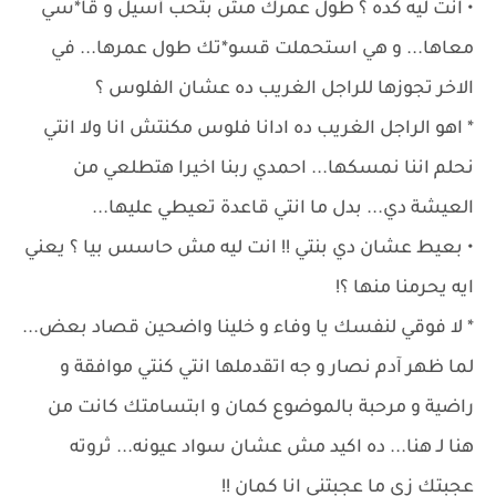
• انت ليه كده ؟ طول عمرك مش بتحب أسيل و قا*سي
معاها... و هي استحملت قسو*تك طول عمرها... في
الاخر تجوزها للراجل الغريب ده عشان الفلوس ؟
* اهو الراجل الغريب ده ادانا فلوس مكنتش انا ولا انتي
نحلم اننا نمسكها... احمدي ربنا اخيرا هتطلعي من
العيشة دي... بدل ما انتي قاعدة تعيطي عليها...
• بعيط عشان دي بنتي !! انت ليه مش حاسس بيا ؟ يعني
ايه يحرمنا منها ؟!
* لا فوقي لنفسك يا وفاء و خلينا واضحين قصاد بعض...
لما ظهر آدم نصار و جه اتقدملها انتي كنتي موافقة و
راضية و مرحبة بالموضوع كمان و ابتسامتك كانت من
هنا لـ هنا... ده اكيد مش عشان سواد عيونه... ثروته
عجبتك زي ما عجبتني انا كمان !!