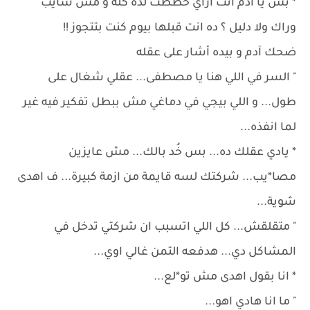
* بس يا آدم انت ازاي خططت لده كله و مش سايب
وراك ولا دليل ؟ ده انت قبلها بيوم كنت بتتجوز !!
ضحك آدم و بيده أشار على عقله
" السر في اللي هنا يا مصطفى... عقلي شغال على
طول... و اللي بيجي في دماغي مش ببطل تفكير فيه غير
لما انفذه...
* يادي عقلك ده... بس خُد بالك... مش عايزين
مصا*يب... شركتك لسه قايمة من ازمة كبيرة... ف اهدى
شوية...
" متقلقش... كل اللي اتسبب ان شركتي تدخل في
المشاكل دي... هدفعه التمن غالي اوي...
* انا بقول اهدى مش تو*لع...
" ما انا هادي اهو...