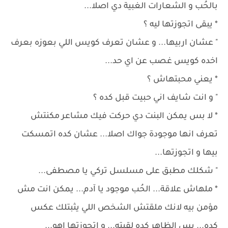
بالحُب و الشعارات الغبية دي اصلا...
* يبقى اتجوزتها ليه ؟
" عشان اربيها... و عشان تعرف كويس اللي بعوزه بعرف
اخده كويس غصب عن اي حد...
* يعني محبتهاش ؟
" و انت شايف اني حبيت قبل كده ؟
* لا بس يمكن البنت دي حركت فيك مشاعر مكنتش
تعرف انها موجودة جواك اصلا... عشان كده اتمسكت
بيها و اتجوزتها...
" شكلك مطبق على مسلسل تركي يا مصطفى...
* ملهاش علاقة... الحُب موجود يا آدم... يمكن انت مش
مؤمن بيه لانك ملقتش الشخص اللي يثبتلك عكس
كده... بس الظاهر كده لقيته... و اتجوزتها اهو...