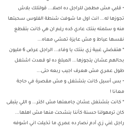
• قلبي مش مطمن للراجل ده اصلا... قولتلك بلاش
تجوزها له... انت اول ما شوفت شنطة الفلوس سحبتها
منه و سلمته بنتك عادي كده رغم ان هي كانت بتقطع
نفسها عياط و مش عايزة تمشي معاه...
* هتفضلي غبية زي بنتك يا وفاء... الراجل عرض 6 مليون
بحالهم عشان يتجوزها... المبلغ ده لو قعدت اشتغل
طول عمري مش هعرف اجيب ربعه حتى...
• بس أسيل كانت بتشتغل و مش مقصرة في حاجة
معانا !
* كانت بتشتغل عشان جامعتها مش اكتر... و اللي يتبقى
كان ترمهولنا حسنة كأننا بنشحت منها مش اهلها...
راجل غني زي آدم نصار ده عمري ما تخيلت اني اشوفه