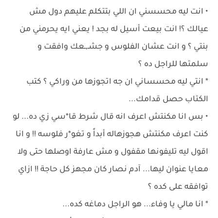
• انت ليه محسسني ان اللي بتتكلم عليهم دول مش
عيالك ؟! انت بيعت أسيل له بجد ! يعني ايه يحرمني من
بنتي ؟ و انت عشان الفلوس و جشـ,ـعك وافقت و
سلمتها للراجل ده ؟
* انتي ليه محسساني ان جه اتجوزها من وراكي ؟ كتب
الكتاب حصل قدامك...
• بس انا مكنتش اعرف انه قال شرط قا*سي زي ده... لو
كنت اعرف مكنتش هجوزهاله أبداً و تغو*ر فلوسه !! و انا
اقول ليه تليفونها مقفول و مش عارفة اوصلها حتى ولا
معايا عنوان ليها... آدم نصار كان مجهز كل حاجة !! ازاي
توافقه على كده ؟
* انا مالي يا وفاء... هو الراجل دماغه كده...