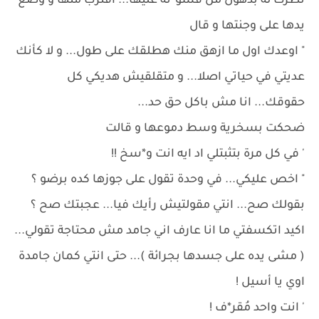
نظرت له بذهول من قسو*ته عليها... اقترب منها و وضع
يدها على وجنتها و قال
" اوعدك اول ما ازهق منك هطلقك على طول... و لا كأنك
عديتي في حياتي اصلا... و متقلقيش هديكي كل
حقوقك... انا مش باكل حق حد...
ضحكت بسخرية وسط دموعها و قالت
' في كل مرة بتثبتلي اد ايه انت و*سخ !!
" اخص عليكي... في وحدة تقول على جوزها كده برضو ؟
بقولك صح... انتي مقولتيش رأيك فيا... عجبتك صح ؟
اكيد اتكسفتي ما انا عارف اني جامد مش محتاجة تقولي...
( مشى يده على جسدها بجرائة )... حتى انتي كمان جامدة
اوي يا أسيل !
' انت واحد مُقر*ف !