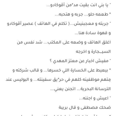
" يا بني انت بقيت مد*من أڤوكادو...
* طعمه حلو... جربه و هتحبه...
" جربته و معجبنيش...( تكلم في الهاتف ) عصير أڤوكادو
و قهوة سادة هنا...
اغلق الهاتف و وضعه على المكتب... شد نفس من
السيـ,ـجارة و اخرجه
" مفيش اخبار عن معتز المهدي ؟
* بيعيط على الخسارة اللي خسرها... و قالب شركته و
مِتهم موظفينه كلهم في حر*يق سفينته... و البوليس عند
الترسانة البحرية... اتجنن يعني...
" اعيش و اجننه...
ضحك مصطفى و قال بريبة