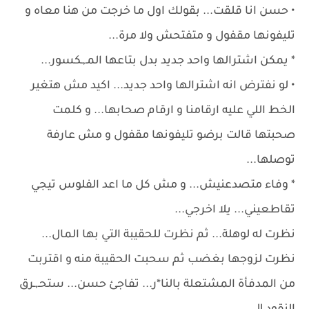
• حسن انا قلقت... بقولك اول ما خرجت من هنا معاه و
تليفونها مقفول و متفتحش ولا مرة...
* يمكن اشترالها واحد جديد بدل بتاعها المـ,ـكسور...
• لو نفترض انه اشترالها واحد جديد... اكيد مش هتغير
الخط اللي عليه ارقامنا و ارقام صحابها... و كلمت
صحبتها قالت برضو تليفونها مقفول و مش عارفة
توصلها...
* وفاء متصدعنيش... و مش كل ما اعد الفلوس تيجي
تقاطعيني... يلا اخرجي...
نظرت له لوهلة... ثم نظرت للحقيبة التي بها المال...
نظرت لزوجها بغضب ثم سحبت الحقيبة منه و اقتربت
من المدفأة المشتعلة بالنا*ر... تفاجئ حسن... ستحـ,ـرق