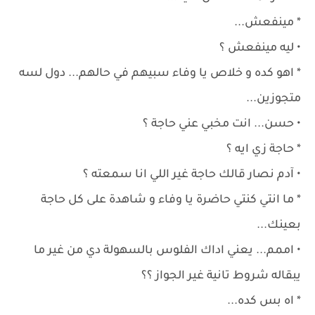
* مينفعش...
• ليه مينفعش ؟
* اهو كده و خلاص يا وفاء سبيهم في حالهم... دول لسه
متجوزين...
• حسن... انت مخبي عني حاجة ؟
* حاجة زي ايه ؟
• آدم نصار قالك حاجة غير اللي انا سمعته ؟
* ما انتي كنتي حاضرة يا وفاء و شاهدة على كل حاجة
بعينك...
• اممم... يعني اداك الفلوس بالسهولة دي من غير ما
يبقاله شروط تانية غير الجواز ؟؟
* اه بس كده...