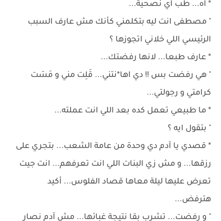
* اه... طب اي نصحية...
" مصطفى انت ليه بتكلمني كأنك مش عارف السبب
الرئيسي اللي خلاني اتجوزها ؟
* عارف طبعا... لانها رفضتك...
" هي رفضت بس !! دي اها*نتني... قَلِت مني و مَسَت
كرامتي و رجولتي...
* ما طبيعي تعمل كده بعد اللي انت عملته...
" بتقول ايه ؟
* قصدي يا آدم دي وحدة من عامة الشعب... بتجري على
رزقها... و مش زي البنات اللي انت تعرفهم... انت جيت
تعرض عليها ليلة معاها قصاد الفلوس... أكيد
هترفض...
" و رفضت... تشرب بقا نتيجة غبائها... مش آدم نصار