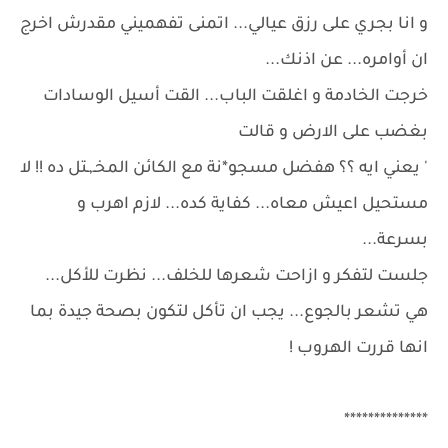
و انا بجري على رزق عيالي... اتمنى تفهميني مقدرش اخرج
ان أوامره... عن اذنك...
خرجت الخادمة و اغلقت الباب... القت أسيل الوسادات
بغضب على الارض و قالت
' يعني ايه ؟؟ هفضل مسجو*نة مع الكائن المخـ,ـتل ده !! لا
مستحيل اعيش معاه... كفاية كده... لازم اهرب و
بسرعة...
جلست لتفكر و ازاحت شعرها للخلف... نظرت للأكل...
هي تشعر بالجوع... يجب ان تأكل لتكون بصحة جيدة بما
انها قررت الهروب !
**************