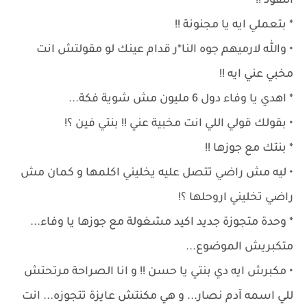
النقود !!
* بتعملي ايه يا مجنونة !!
• والله لارميهم جوه النا*ر قدام عينك لو مقولتش انت
مخبي عني ايه !!
* اهدي يا وفاء دول 6 مليون مش شوية فكة...
• بقولك قولي اللي انت مخبية عني !! بنتي فين ؟!
* بنتك مع جوزها !!
• ليه مش راضي تتصل عليه يخليني اكلمها و كمان مش
راضي تخليني اروحلها ؟!
* وحدة متجوزة جديد اكيد مشغولة مع جوزها يا وفاء...
متكبريش الموضوع...
• مكبرش ايه دي بنتي يا حسن !! و انا الصراحة مرتحتش
للي اسمه آدم نصار... و هي مكنتش عايزة تتجوزه... انت