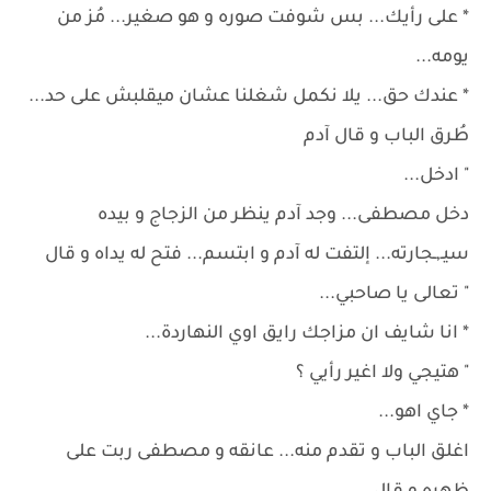
* على رأيك... بس شوفت صوره و هو صغير... مُز من
يومه...
* عندك حق... يلا نكمل شغلنا عشان ميقلبش على حد...
طُرق الباب و قال آدم
" ادخل...
دخل مصطفى... وجد آدم ينظر من الزجاج و بيده
سيـ,ـجارته... إلتفت له آدم و ابتسم... فتح له يداه و قال
" تعالى يا صاحبي...
* انا شايف ان مزاجك رايق اوي النهاردة...
" هتيجي ولا اغير رأيي ؟
* جاي اهو...
اغلق الباب و تقدم منه... عانقه و مصطفى ربت على