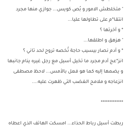
" متخلطش الامور و بُص كويس... جوازي منها مجرد
انتقا*م على تطاولها عليا...
* و آخرتها ؟
" هزهق و اطلقها...
* و آدم نصار بيسيب حاجة تُخصه تروح لحد تاني ؟
انز*عج آدم مجرد ما تخيل أسيل مع رجل غيره ينام جانبها
و يضمها إليه كما هو فعل بالأمس... لاحظ مصطفى
انزعاجه و ملامح الغضب التي ظهرت عليه....
*************
ربطت أسيل رباط الحذاء... امسكت الهاتف الذي اعطاه