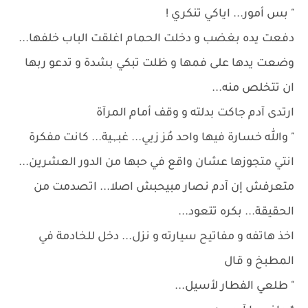
" بس أمور... اياكي تنكري !
دفعت يده بغضب و دخلت الحمام اغلقت الباب خلفها...
وضعت يدها على فمها و ظلت تبكي بشدة و تدعو ربها
ان تتخلص منه...
ارتدى آدم جاكت بدلته و وقف أمام المرآة
" والله خسارة فيها واحد مُز زيي... غبـ,ـية... كانت مفكرة
انتي متجوزها عشان واقع في حبها من الدور العشرين...
متعرفش إن آدم نصار مبيحبش اصلا... اتصدمت من
الحقيقة... بكره تتعود...
اخذ هاتفه و مفاتيح سيارته و نزل... دخل للخادمة في
المطبخ و قال
" طلعي الفطار لأسيل...