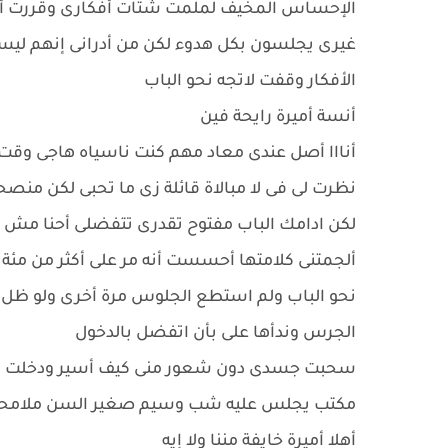
الإحساس المخيف لملمت شتات أفكارى وقررت أن أف
غيرى يجلسون بكل هدوء لكن من أدرانى إنهم ليسو
الأفكار وقفت لاتجه نحو الباب
أنسة أميرة رايحة فين
أنااا أصل عندى معاد مهم كنت ناسياه هاجى وقت 
نظرت لى فى لا مبالاة قائلة زى ما تحبى لكن منص
لكن ادامك الباب مفتوح تقدرى تتفضلى أحنا مش
ألجمتنى كلامتها أحسست أنه مر على أكثر من مئة 
نحو الباب ولم استطع الجلوس مرة أخرى ولو ظل 
الجرس وندأها على بأن اتفضل بالدخول
سحبت جسدى دون شعور منى كيف أسير ودخلت كانت
مكتب يجلس عليه شب وسيم صغير السن ملامحه 
أهلا أميرة خايفة مننا ولا إيه