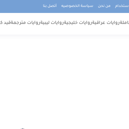
استخدام
من نحن
سياسة الخصوصيه
أتصل بنا
املة
روايات عراقية
روايات خليجية
روايات ليبية
روايات مترجمة
قيد كت