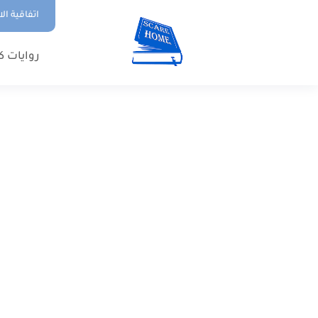
اتفاقية ال
روايات ك