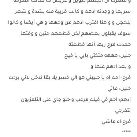
و شعرت أن الجسم طويل و عريض ف شالت الطرحة
سريعا و وجدته ادهم و كانت قريبة منه بشدة و شعر
بلخجل و و هنا اقترب ادهم من وجهها و هي أيضا و كانوا
سوف يقبلون بعضهم لكن قطعهم حنين و وقتها
حمدت فرح ربها أنها قطعته
حنين: هههه مثكتي بابي يا فيح
و بعد ادهم عنها و
فرح: احم اه يا حبيبتي هو الي خسر يلا بقا ندخل لاني بردت
حنين: ماثي
ادهم: احم في فيلم مرعب و حلو جاي على التلفزيون
تتفرجي
فرح:اه ماشي
*****