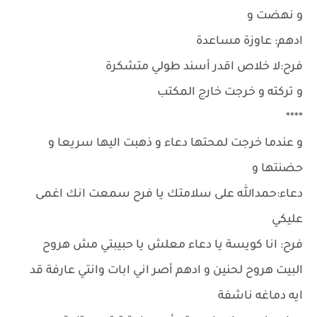
و نهضت و
ادهم: عاوزة مساعدة
فرح:لا خلاص اقدر أسند طولي متشكرة
و تركته و خرجت خارج المكتب
****
و عندما خرجت لمحتها دعاء و ذهبت اليها سريعا و
حضنتها و
دعاء:حمدالله على سلامتك يا فرح سمعت انك اغمى
عليكي
فرح: انا كويسة يا دعاء معلش يا حبيبتي مش هروح
البيت هروح لحنين و ادهم أصر اني ابات وانتي عارفة قد
ايه دماغه ناشفة