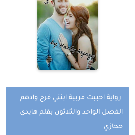
رواية احببت مربية ابنتي فرح وادهم
الفصل الواحد والثلاثون بقلم هايدي
حجازي