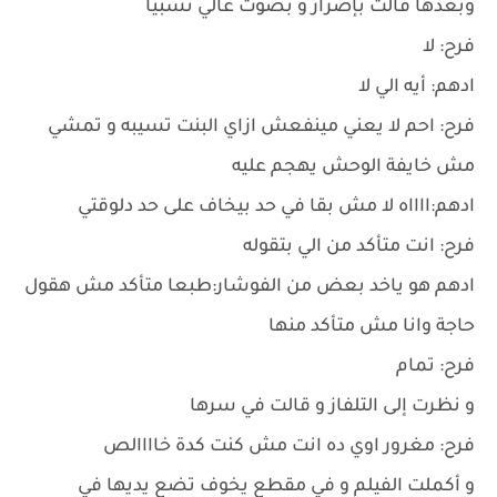
وبعدها قالت بإصرار و بصوت عالي نسبيا
فرح: لا
ادهم: أيه الي لا
فرح: احم لا يعني مينفعش ازاي البنت تسيبه و تمشي
مش خايفة الوحش يهجم عليه
ادهم:ااااه لا مش بقا في حد بيخاف على حد دلوقتي
فرح: انت متأكد من الي بتقوله
ادهم هو ياخد بعض من الفوشار:طبعا متأكد مش هقول
حاجة وانا مش متأكد منها
فرح: تمام
و نظرت إلى التلفاز و قالت في سرها
فرح: مغرور اوي ده انت مش كنت كدة خاااالص
و أكملت الفيلم و في مقطع يخوف تضع يديها في