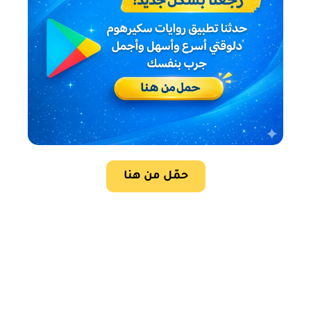
حمّل من هنا