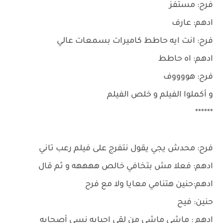
فرح: مستفز
ادهم: عارف
فرح: انت ايه حاطط كاميرات بسمعات عالي
ادهم: اه حاطط
فرح: هووووف
و أكملوا الفيلم و خلص الفيلم
******
فرح: محدش يجي يقول نتفرج على فيلم رعب تاني
ادهم: فعلا مش بتخافي خالص ههههه و ثم قال
ادهم:حنين هتنامي معايا ولا مع فرح
حنين: فيح
ادهم : ماشي ماشي من لقى احبابه نسى أصحابه