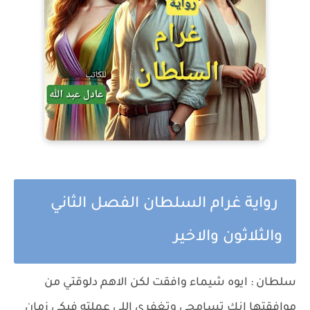
رواية غرام السلطان الفصل الثاني
والثلاثون والاخير
سلطان : ايوه شيماء وافقت لكن الاهم دلوقتي من
موافقتها انك تسامحي وتغفري اللي عملته فيكي زمان