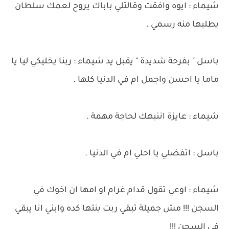
شيماء : ايوه وافقت وقالتلي باباك يروح لعمك سلطان
يطلبها منه رسمي .
باسل " بفرحة شديدة " يقبل يد شيماء : ربنا يخليكي ليا يا
ماما يا احسن واجمل ام في الدنيا كلها .
شيماء : عايزة اننبهك لحاجة مهمة .
باسل : اتفضلي يا احلي ام في الدنيا .
شيماء : اوعي تقول قدام غرام او امها ان اخوك في
السجن !!! مش جميلة تبقي ربت بنتها كده وابني انا يبقي
في السجن !!!