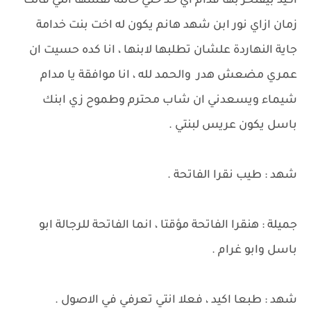
اكيد بيفتخر بها قدام اي حد حتي خالته نفسها اللي قالت
زمان ازاي نور ابن شهد هانم يكون له اخت بنت خدامة
جاية النهاردة علشان تطلبها لابنها ، انا كده حسيت ان
عمري مضعش هدر والحمد لله ، انا موافقة يا مدام
شيماء ويسعدني ان شاب محترم وطموح زي ابنك
باسل يكون عريس لبنتي .
شهد : طيب نقرا الفاتحة .
جميلة : هنقرا الفاتحة مؤقتا ، انما الفاتحة للرجالة ابو
باسل وابو غرام .
شهد : طبعا اكيد ، فعلا انتي تعرفي في الاصول .