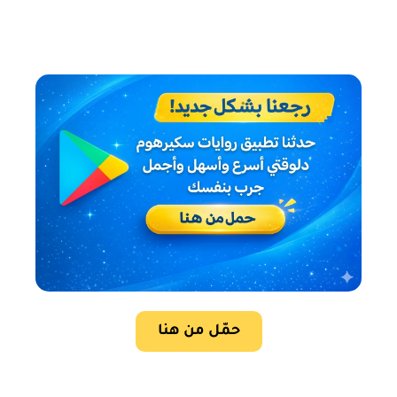
حمّل من هنا