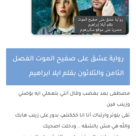
رواية عشق على صفيح الموت الفصل
الثامن والثلاثون بقلم ايلا ابراهيم
مصطفى بعد بغضب وقال أنتي بتعملي ايه بؤضتي
وزينب فين
تقى بتوتر وارتباك أنا انا كككنتڥ بدور على زينب هانك
والله هي مش بالشقه .. ودخلت اصحيك