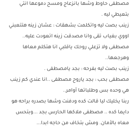
مصطفى حاوط وشها بانزعاج ومسح دموعها انتي
بتعيطي ليه .
زينب بصت ليه واتكلمت بشهقات : عشان زينه هتتعبني
اووي بغياب تقى وانا مصدقت زينه اتعودت عليه..
مصطفى ولا تزعلي روحك ياقلبي انا هتكلم معاها
وهرجعها..
زينب بصت ليه بفرحه : بجد يامصطفى .
مصطفى بحب : بجد ياروح مصطفى ..انا عندي كم زينب
هي وحده بس وطلباتها أوامر..
ربنا يخليك ليا قالت كده ودفنت وشها بصدره براحه هو
دايما كده .. مصطفى ملاكها الحارس بجد ...وبتحس
معاه بالأمان. ومش بتخاف من حاجه ابدا...