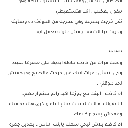
مصطفى بانفعال وقف يلبس التيشيرت بتاعه وهو
بيقول بغضب : انت هتستعبطي
تقى خرجت بسرعه وهي محرجه من الموقف ده وسأبته
وجريت برا الشقه ..ومش عارفه تعمل ايه ...
********
وقفت مرات عن كاظم حاطه ايديها على خصرها بغيظ
وهي بتسأل : مرات ابنك فين خرجت مالصبح ومرجعتش
لحد دلوقتي .
ام كاظم : البنت مع جوزها اكيد راحو مشوار مهم..
انا بقولك اه البت لحست دماغ ابنك وبكرى هتاخده منك
ومعدش يسمع كلامك .
ام كاظم بلاش تبخي سمك يابنت الناس.. بعدين جمره