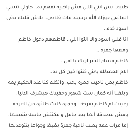
طيبه.. بس انتي اللىي مش راضيه تفهم ده.. حاولي تنسي
الماضي جوزك الله يرحمه. مات خلاص.. بلاش قلبك يبقى
اسود كده..
انا قلبي اسود والا انتوا اللي.. قاطعهم دخول كاظم
ومعها جمره ..
كاظم مساء الخير ازيك يا امي..
الام الحمدلله يابني كنتوا فين كل ده..
كاظم بص ناحيت جمره بحب. واتكلم كنا عند الحكيم يمه
وبلغنا أنه كمان ست شهور وحفيدك هيشرف الدنيا.
زغردت ام كاظم بفرحه.. وجمره كانت طائره من الفرحه
ومش مصدقه أنها بجد حامل و مكنتش حاسه بنفسها.
إما مرات عمه بصت ناحية جمرة بغيظ وجواها بتتوعدلها