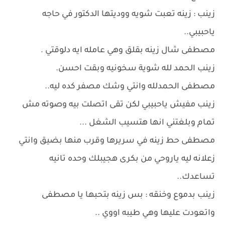
زينب : زينه تعبت شويه ووديتها الدكتور في حاجه
ياحبيبي..
مصطفى شال زينه بقلق وهي عامله ايه دلوقتي .
زينب الحمد لله شوية سخونيه وبقت احسن.
مصطفى الحمدلله وانتي وشك مصفر كده ليه..
زينب مفيش ياحبيبي لكن تقى اتصلت بيه وصوته مش
تمام وبلغتني انها هتسيب الشغل ...
مصطفى حط زينه في سريرها وقرب منها بضيق وانتي
زعلانه ليه ياروحي من بكرى هجيبلك وحده تانيه
تساعدك..
زينب بدموع وخنقه : بس زينه بتحبها يا مصطفى
واتعودت عليها وهي طيبه اووي ..