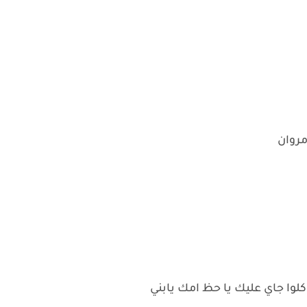
مروان
و كلوا جاي عليك يا حظ امك يابني