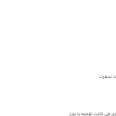
انك سفرت
وي هي كانت نقصه يا بتت