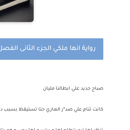
رواية انها ملكي الجزء الثانى الفص
صباح جديد علي ابطالنا مليان
كانت تنام علي صد*ر العاري حتا تستيقظ بسبب