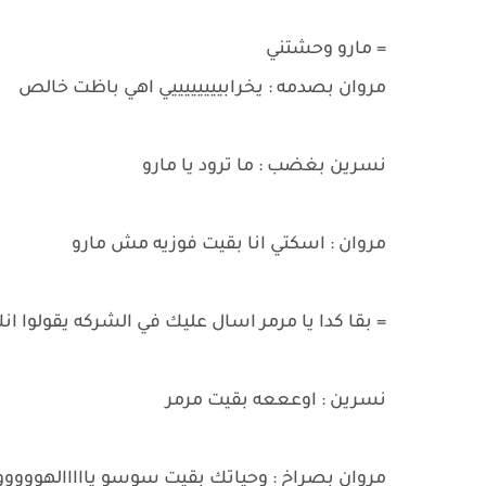
= مارو وحشتني
مروان بصدمه : يخرابييييييييي اهي باظت خالص
نسرين بغضب : ما ترود يا مارو
مروان : اسكتي انا بقيت فوزيه مش مارو
= بقا كدا يا مرمر اسال عليك في الشركه يقولوا 
نسرين : اوعععه بقيت مرمر
مروان بصراخ : وحياتك بقيت سوسو يااااالهوووو