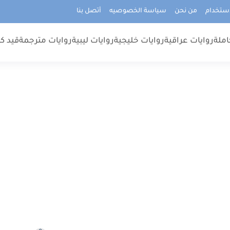
استخدام
من نحن
سياسة الخصوصيه
أتصل بنا
املة
روايات عراقية
روايات خليجية
روايات ليبية
روايات مترجمة
قيد كت