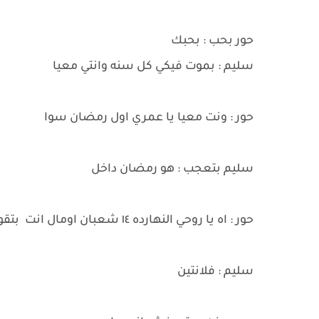
حور بحب : بحبك
سليم : بموت فيكي كل سنه وانتي معيا
حور : ونت معيا يا عمري اول رمضان سوا
سليم بتعجب : هو رمضان داخل
حور : اه يا روحي النهارده ١٤ شعبان اومال انت بتقولي كل سنه ونتي طيبه علي اي
سليم : فلانتين