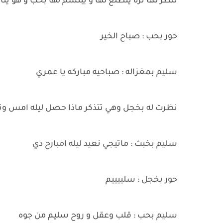
تنظر لها تره يتطلع لها و يبتسم لها بحب و هو يت
حور بحب : صباح الخير
سليم بمغزاله : صباحيه مباركه يا عمري
نظرت له بخجل وهي تتذكر ماذا حصل ليله امس 
سليم بخبث : ماتيجي نعيد ليله امبارح دي
حور بخجل : سلييييم
سليم بحب : قلب وعقل و روح سليم من جوه