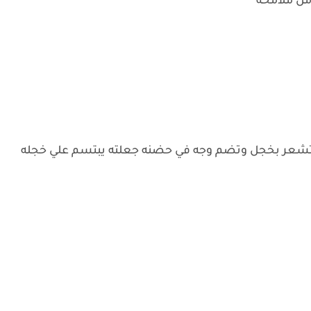
امل ملامحه
وتشعر بخجل وتضم وجه في حضنه جعلته يبتسم علي خجله