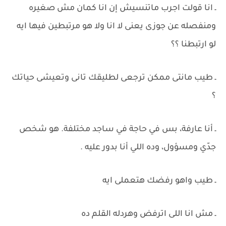
ـ انا قولت اجرب ماتنسيش إن انا كمان مش صغيره
ومنفصله عن جوزى يعنى لا انا ولا هو مرتبطين فيها ايه
لو ارتبطنا ؟؟
ـ طيب مانتى ممكن ترجعى لطليقك تانى وتعيشى حياتك
؟
ـ أنا عارفة، بس في حاجة في ساجد مختلفة. هو شخص
جدّي ومسؤول، وده اللي أنا بدور عليه .
ـ طيب واهو رفضك هتعملى ايه
ـ مش انا اللى اترفض وهردله القلم ده