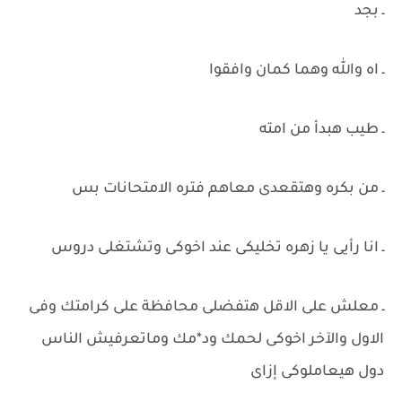
ـ بجد
ـ اه والله وهما كمان وافقوا
ـ طيب هبدأ من امته
ـ من بكره وهتقعدى معاهم فتره الامتحانات بس
ـ انا رأيى يا زهره تخليكى عند اخوكى وتشتغلى دروس
ـ معلش على الاقل هتفضلى محافظة على كرامتك وفى
الاول والآخر اخوكى لحمك ود*مك وماتعرفيش الناس
دول هيعاملوكى إزاى