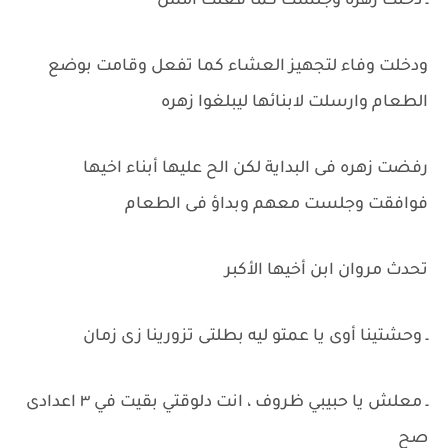
ـ دخلت زهره وجلست كما فعلت امس
ودخلت وفاء لتجهيز العشاء كما تفعل وقامت بوضع
الطعام وارسلت لابنائها ليبلغوا زهره
رفضت زهره فى البداية لكن الح عليها أبناء اخيها
فوافقت وجلست معهم وبداؤ فى الطعام
تحدث مروان ابن أخيها الأكبر
ـ وحشتينا أوى يا عمتو ليه بطلتى تزورينا زى زمان
ـ معلش يا حبيبي ظروف ، انت دلوقتي بقيت في ٣ اعدادى
صح