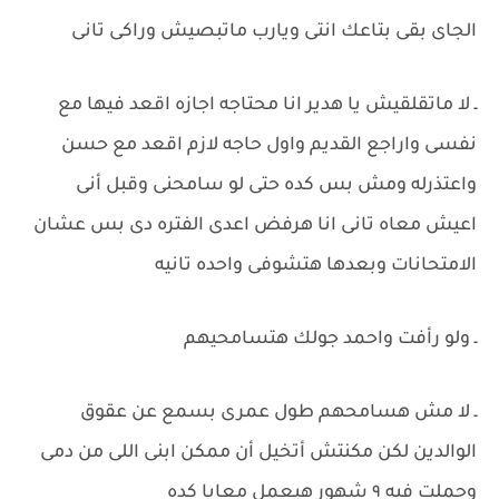
الجاى بقى بتاعك انتى ويارب ماتبصيش وراكى تانى
ـ لا ماتقلقيش يا هدير انا محتاجه اجازه اقعد فيها مع
نفسى واراجع القديم واول حاجه لازم اقعد مع حسن
واعتذرله ومش بس كده حتى لو سامحنى وقبل أنى
اعيش معاه تانى انا هرفض اعدى الفتره دى بس عشان
الامتحانات وبعدها هتشوفى واحده تانيه
ـ ولو رأفت واحمد جولك هتسامحيهم
ـ لا مش هسامحهم طول عمرى بسمع عن عقوق
الوالدين لكن مكنتش أتخيل أن ممكن ابنى اللى من دمى
وحملت فيه ٩ شهور هيعمل معايا كده