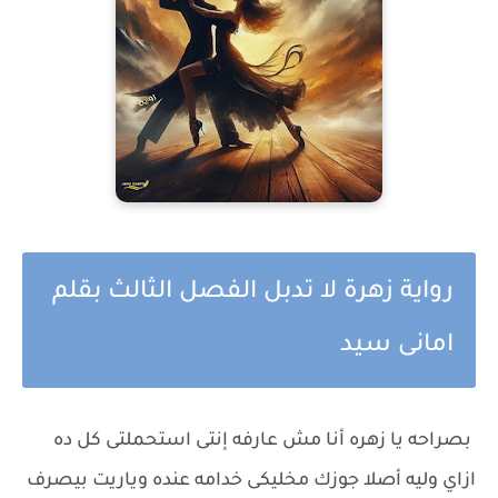
رواية زهرة لا تدبل الفصل الثالث بقلم
امانى سيد
بصراحه يا زهره أنا مش عارفه إنتى استحملتى كل ده
ازاي وليه أصلا جوزك مخليكى خدامه عنده وياريت بيصرف