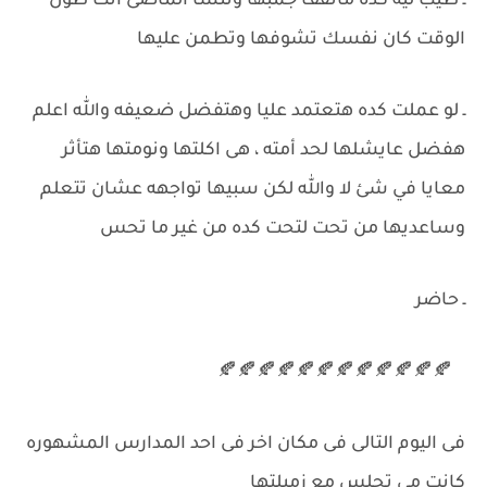
ـ طيب ليه كده ماتقف جمبها وتنسا الماضى انت طول
الوقت كان نفسك تشوفها وتطمن عليها
ـ لو عملت كده هتعتمد عليا وهتفضل ضعيفه والله اعلم
هفضل عايشلها لحد أمته ، هى اكلتها ونومتها هتأثر
معايا في شئ لا والله لكن سبيها تواجهه عشان تتعلم
وساعديها من تحت لتحت كده من غير ما تحس
ـ حاضر
🍂🍂🍂🍂🍂🍂🍂🍂🍂🍂🍂🍂
فى اليوم التالى فى مكان اخر فى احد المدارس المشهوره
كانت مى تجلس مع زميلتها