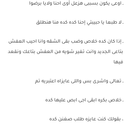
ـ اوعى يكون بسببى هزعل أوى احنا ولايا برضوا
ـ لا طبعا يا حبيبتي إحنا كده كده منا هنطلق
ـ إذا كان كده خلاص وضب بقى الشقه وانا احيب العفش
بتاعى الجديد وانت تغير شويه من العفش بتاعك ونقعد
فيها
ـ تعالى واشرى بس واللى عايزاه اعتبريه تم
ـ خلاص بكره ابقى اجى ابص عليها كده
، بقولك كنت عايزه طلب صغنن كده