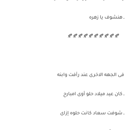
ـ هنشوف يا زهره
🍂🍂🍂🍂🍂🍂🍂🍂🍂🍂
فى الجهه الاخرى عند رأفت وابنه
ـ كان عيد ميلاد حلو أوى امبارح
ـ شوفت سعاد كانت حلوه إزاى