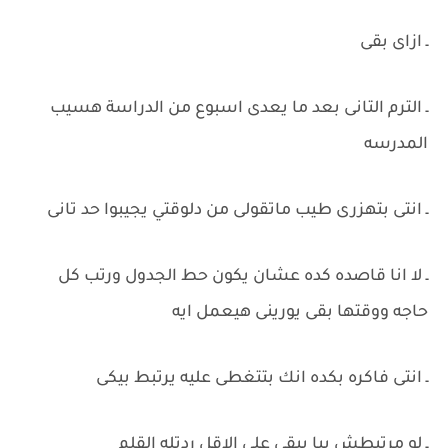
ـ ازاى بقى
ـ الترم التانى بعد ما يعدى اسبوع من الدراسة هسيب
المدرسه
ـ انتى بتهزرى طيب ماتقولى من دلوقتي يجيبوا حد تانى
ـ لا انا قاصده كده عشان يكون حط الجدول ورتب كل
حاجه ووقتها بقى يورينى هيعمل ايه
ـ انتى فاكره بكده انك بتتغطى عليه يرتبط بيكى
ـ لو مرتبطش بيا يبقى على الاقل ردتله القلم