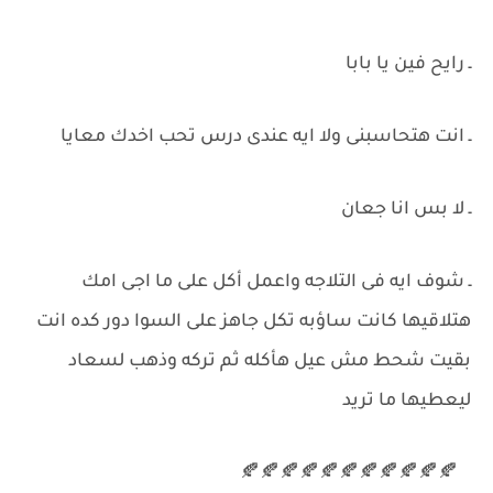
ـ رايح فين يا بابا
ـ انت هتحاسبنى ولا ايه عندى درس تحب اخدك معايا
ـ لا بس انا جعان
ـ شوف ايه فى التلاجه واعمل أكل على ما اجى امك
هتلاقيها كانت ساؤبه تكل جاهز على السوا دور كده انت
بقيت شحط مش عيل هأكله ثم تركه وذهب لسعاد
ليعطيها ما تريد
🍂🍂🍂🍂🍂🍂🍂🍂🍂🍂🍂