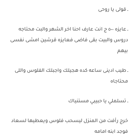
ـ قولى يا روحى
ـ عايزه ٥٠٠ ج انت عارف احنا اخر الشهر والبت محتاجه
دروس والبيت بقى فاضى فعايزه قرشين امشى نفسى
بيهم
ـ طيب ادينى ساعه كده هجيلك واجبلك الفلوس واللى
محتاجاه
ـ تسلملي يا حبيبي مستنياك
خرج رأفت من المنزل ليسحب فلوس ويعطيها لسعاد
فوجد ابنه امامه