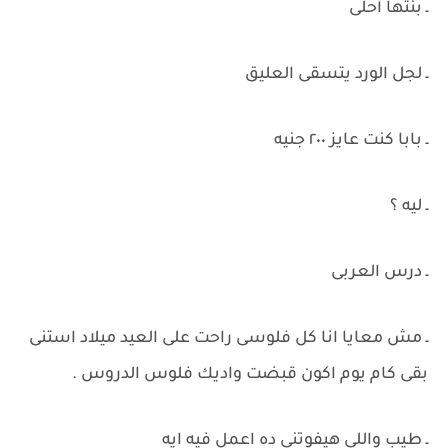
ـ بنتها أحلى
ـ لجل الورد يتسقى العليق
ـ بابا كنت عايز ٢٠٠ جنيه
ـ ليه ؟
ـ درس العربى
ـ مش معايا انا كل فلوسى راحت على العيد ميلاد استنى
بقى كام يوم اكون قبضت واديك فلوس الدروس .
ـ طيب واللى هيفوتنى ده اعمل فيه ايه