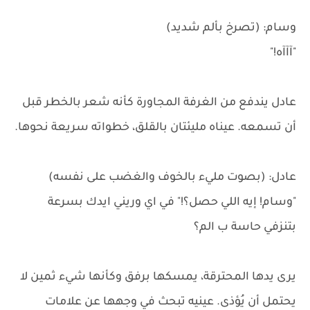
وسام: (تصرخ بألم شديد)
"آآآه!"
عادل يندفع من الغرفة المجاورة كأنه شعر بالخطر قبل
أن تسمعه. عيناه مليئتان بالقلق، خطواته سريعة نحوها.
عادل: (بصوت مليء بالخوف والغضب على نفسه)
"وسام! إيه اللي حصل؟!" في اي وريني ايدك بسرعة
بتنزفي حاسة ب الم؟
يرى يدها المحترقة، يمسكها برفق وكأنها شيء ثمين لا
يحتمل أن يُؤذى. عينيه تبحث في وجهها عن علامات