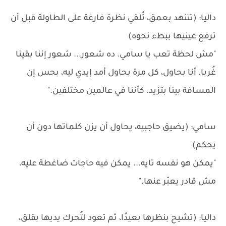
داليا: (تتنهد بعمق، تُلقي نظرة فارغة على الطاولة قبل أن
ترفع عينيها ببطء نحوه)
"مش لحظة تعب يا سامي. ده شعور... شعور إننا بقينا
غُربا. أنا بحاول، كل مرة بحاول أمد إيدي ليه، بحس إن
المسافة بينا بتزيد. كأننا في عالمين مختلفين."
سامي: (يضيق حاجبيه، يحاول أن يزن كلماتها دون أن
يحكم)
"يمكن هو نفسه تايه... يمكن فيه حاجات ضاغطة عليه،
مش قادر يعبّر عنها."
داليا: (تشيح بنظرها بعيدًا، ثم تعود لتُحرك يديها بقلق،