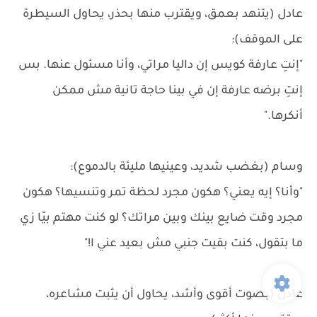
عادل (يتنهد بعمق، ويقترب منها بحذر، يحاول السيطرة
على الموقف):
"إنتِ عارفة كويس إن داليا مراتي، وأنا مسئول عنها. بس
إنتِ برضه عارفة إن في بينا حاجة تانية مش ممكن
أنكرها."
وسام (بغضب شديد، وعينيها مليئة بالدموع):
"وأنا؟ إيه يعني؟ هكون مجرد لحظة تمر وتنسيها؟ هكون
مجرد وقت ضايع بينك وبين مراتك؟ لو كنت مهتم بيّا زي
ما بتقول، كنت بقيت جنبي مش بعيد عني ا!"
عادل (بصوت أقوى وأشد، يحاول أن يثبت مشاعره،