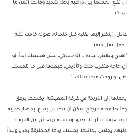
أن تقع. يحملها بين ذراعيه بحذر شديد وكأنها أثمن ما
يملك.
عادل: (ينظر إليها بقلبه قبل كلماته، صوته خافت لكنه
يحمل ثقل حبه)
"اهدي وبلاش عياط .. أنا معاكي، مش هسيبك أبداً. لو
أي حاجة هتقرب منك وتأذيكي، هبعدها قبل ما تلمسك
حتى لو روحت فيها بدالك ."
يحملها إلى الأريكة في غرفة المعيشة، يضعها برفق
وكأنها قطعة زجاج يمكن أن تنكسر. يهرع لإحضار حقيبة
الإسعافات الأولية، يعود وجسده يرتعش من الخوف
عليها. يجلس بجانبها، يمسك يدها المحترقة بحذر، ويبدأ