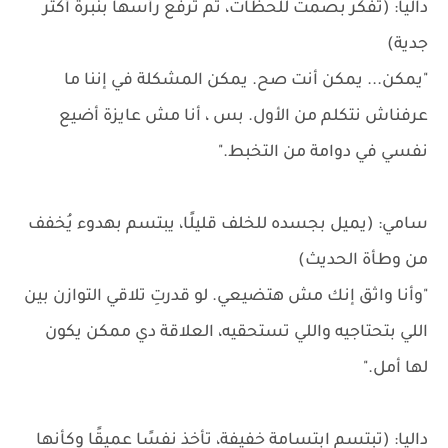
داليا: (تفكر بصمت للحظات، ثم ترفع رأسها بنبرة أكثر
جدية)
"يمكن... يمكن أنت صح. يمكن المشكلة في إننا ما
عرفناش نتكلم من الأول. بس ، أنا مش عايزة أضيع
نفسي في دوامة من التخبط."
سامي: (يميل بجسده للخلف قليلًا، يبتسم بهدوء يُخفف
من وطأة الحديث)
"وأنا واثق إنك مش هتضيعي. لو قدرتِ تلاقي التوازن بين
اللي بتحتاجيه واللي تستحقيه، العلاقة دي ممكن يكون
لها أمل."
داليا: (تبتسم ابتسامة خفيفة، تأخذ نفسًا عميقًا وكأنها