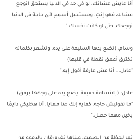
أنا عايش عشانك. لو في حد في الدنيا يستحق اتوجع
عشانه، فهو إنتِ. ومستحيل أسمح لأي حاجة في الدنيا
توجعك، حتى لو كانت نفسك."
وسام: (تضع يدها السليمة على يده، وتشعر بكلماته
تخترق أعمق نقطة في قلبها)
"عادل... أنا مش عارفة أقول إيه."
عادل: (بابتسامة خفيفة، يضع يده على وجهها برفق)
"ما تقوليش حاجة. كفاية إنك هنا معايا. أنا هخليكي دايمًا
بخير، مهما حصل."
تمر لحظة من الصمت، عيناها تغرورقان بالدموع من