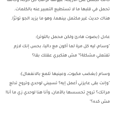
كانت تجلس على الأريكة. عيونها تراقب كل حركة، وكأنها
تحمل في قلبها ما لا تستطيع التعبير عنه بالكلمات.
هناك حديث غير مكتمل بينهما، وهو ما يزيد الجو توترًا.
عادل (بصوت هادئ ولكن محمل بالتوتر):
"وسام، ليه كل مرة لما أكون مع داليا، بحس إنك لازم
تفتعلي مشكلة؟" مش هتكبري عقلك بقا؟
وسام (بغضب مكبوت، وعينيها تلمع بالانفعال):
"وإنت بقى عايزني أعمل إيه؟ تسيبني لوحدي وتروح تدلع
مراتك؟ تروح تحسسها بالأمان، وأنا هنا لوحدي زي ما أنا!
مش كده؟"