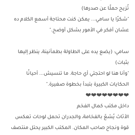
تُزيح حملًا عن صدرها)
"شكرًا يا سامي... يمكن كنت محتاجة أسمع الكلام ده
عشان أفكر في الأمور بشكل أوضح."
سامي: (يضع يده على الطاولة بطمأنينة، ينظر إليها
بثبات)
"وأنا هنا لو احتجتي أي حاجة. ما تنسيش... أحيانًا
الحكايات الكبيرة بتبدأ بخطوة صغيرة."
❤️❤️❤️❤️❤️❤️❤️❤️
داخل مكتب كمال الفخم
الأثاث يُشعّ بالفخامة، والجدران تحمل لوحات تعكس
قوة ونجاح صاحب المكان. المكتب الكبير يحتل منتصف