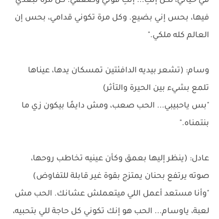
في حياتي، لكن إنتِ... إنتِ قوتي وضعفي. كل مرة تبعدي
فيها، بحس إني بضيع. وكل مرة تكوني قدامي، بحس إن
العالم كله ملكي."
وسام: (تشعر بيديه الدافئتين تمسكان يدها، عيناها
تلمع بشيء بين الحيرة والتأثر)
"بس ياحبيبي... الحب صعب، ومش دايمًا بيكون زي ما
بنتمناه."
عادل: (ينظر إليها بعمق وكأن عينيه تخاطب روحها،
صوته يرتفع بحنان يمتزج بقوة غير قابلة للتفاوض)
"وأنا مستعد أعمل اللي ميتعملش عشانك. الحب مش
لعبة، ياوسام... الحب هو إنك تكوني كل حاجة للي بتحبيه،