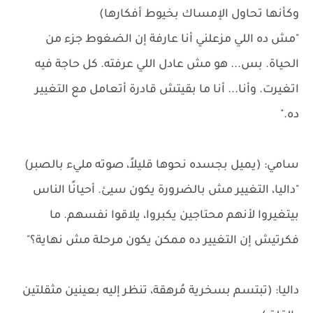
وكأنها تحاول الإمساك بخيوط أفكارها)
"مش ده اللي مزعلني أنا عارفة إن الضغوط جزء من
الحياة. بس... هو مش عادل اللي عرفته. كل حاجة فيه
اتغيرت. وأنا... أنا ما بقيتش قادرة أتعامل مع التغيير
ده."
سامي: (يميل بجسده نحوها قليلاً، صوته مليء بالصبر)
"داليا، التغيير مش بالضرورة يكون سيئ. أحيانًا الناس
بيتغيروا لأنهم محتاجين يكبروا، يلاقوا نفسهم. ما
فكرتيش إن التغيير ده ممكن يكون مرحلة مش نهاية؟"
داليا: (تبتسم بسخرية مُرهقة، تنظر إليه بعينين مثقلتين