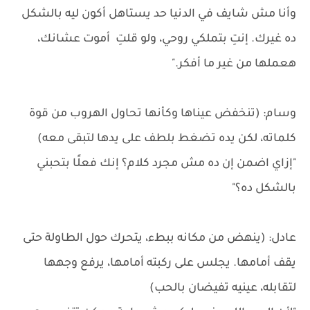
وأنا مش شايف في الدنيا حد يستاهل أكون ليه بالشكل
ده غيرك. إنتِ بتملكي روحي، ولو قلتِ أموت عشانك،
هعملها من غير ما أفكر."
وسام: (تنخفض عيناها وكأنها تحاول الهروب من قوة
كلماته، لكن يده تضغط بلطف على يدها لتبقى معه)
"إزاي اضمن إن ده مش مجرد كلام؟ إنك فعلًا بتحبني
بالشكل ده؟"
عادل: (ينهض من مكانه ببطء، يتحرك حول الطاولة حتى
يقف أمامها. يجلس على ركبته أمامها، يرفع وجهها
لتقابله، عينيه تفيضان بالحب)