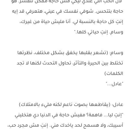
"لأن الحب اللي عندي ليكي مش حاجة ممكن تتفسر. هو
حاجة بتتحس. شوفي نفسك في عيني، هتعرفي قد إيه
إنتِ كل حاجة بالنسبة لي. أنا مليش حياة من غيرك،
وسام. إنتِ حياتي كلها."
وسام: (تشعر بقلبها يخفق بشكل مختلف، نظرتها
تختلط بين الحيرة والتأثر، تحاول التحدث لكنها لا تجد
الكلمات)
"عادل..."
عادل: (يقاطعها بصوت ناعم لكنه مليء بالامتلاك)
"إنتِ ليا... فاهمة؟ مفيش حاجة في الدنيا دي هتخليني
أسيبك، ولا هسمح لحد ياخدك مني. إنتِ مش مجرد حب،