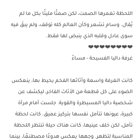
اللحظة تغمرها الصمت، لكن صمتًا مليئًا بكل ما لم
يُقال. وسام تشعر وكأن العالم كله توقف، ولم يبقَ فيه
سوى عادل وقلبه الذي ينبض لها فقط.
❤️❤️❤️❤️❤️❤️❤️❤️
غرفة داليا الفسيحة - مساءً
كانت الغرفة واسعة وأثاثها الفخم يحيط بها، ينعكس
الضوء على كل قطعة من الأثاث الفاخر، ليكشف عن
شخصية داليا المسيطرة والقوية. جلست أمام مرآة
كبيرة، عيونها تتأمل نفسها بتركيز عميق. كانت لحظة
تأمل، لكن خلف عينيها، كانت هناك حيلة تنتظر اللحظة
المناسبة لتظهر. وجهها يعكس هدوءًا مصطنعًا، بينما