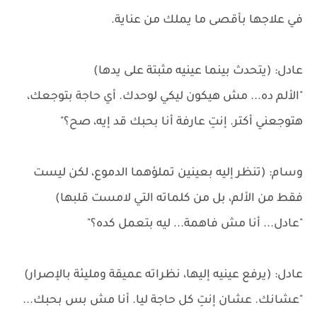
في علاجها بأقصى ما يملك من عناية.
عادل: (يتحدث بينما عينيه مثبتة على يدها)
"الألم ده... مش هيكون ليكي لوحدك. أي حاجة بتوجعك،
هتوجعني أكتر. إنتِ عارفة أنا بحبك قد إيه، صح؟"
وسام: (تنظر إليه بعينين تملؤهما الدموع، لكن ليست
فقط من الألم، بل من كلماته التي لامست قلبها)
"عادل... أنا مش فاهمة... ليه بتعمل كده؟"
عادل: (يرفع عينيه إليها، نظراته عميقة ومليئة بالإصرار)
"عشانك. عشان إنتِ كل حاجة ليا. أنا مش بس بحبك...