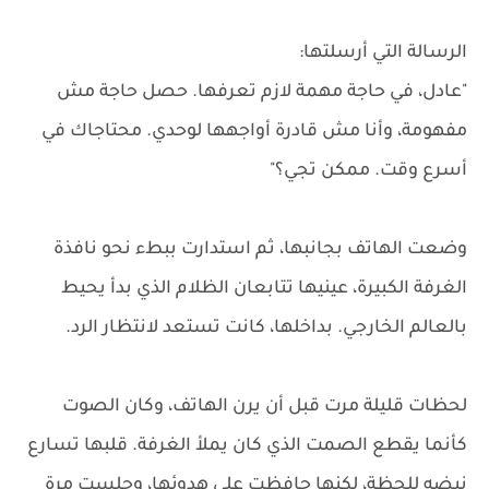
الرسالة التي أرسلتها:
"عادل، في حاجة مهمة لازم تعرفها. حصل حاجة مش
مفهومة، وأنا مش قادرة أواجهها لوحدي. محتاجاك في
أسرع وقت. ممكن تجي؟"
وضعت الهاتف بجانبها، ثم استدارت ببطء نحو نافذة
الغرفة الكبيرة، عينيها تتابعان الظلام الذي بدأ يحيط
بالعالم الخارجي. بداخلها، كانت تستعد لانتظار الرد.
لحظات قليلة مرت قبل أن يرن الهاتف، وكان الصوت
كأنما يقطع الصمت الذي كان يملأ الغرفة. قلبها تسارع
نبضه للحظة، لكنها حافظت على هدوئها، وجلست مرة