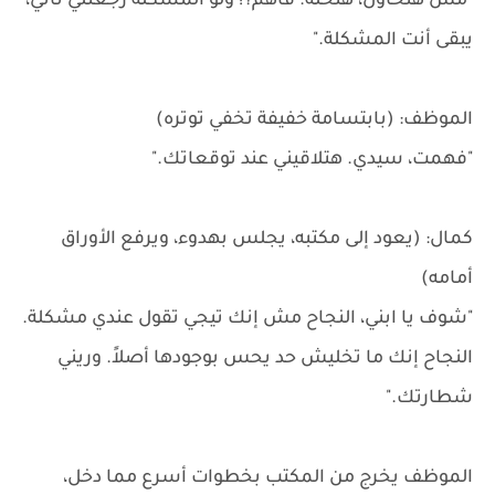
"مش هتحاول، هتحله. فاهم؟! ولو المشكلة رجعتلي تاني،
يبقى أنت المشكلة."
الموظف: (بابتسامة خفيفة تخفي توتره)
"فهمت، سيدي. هتلاقيني عند توقعاتك."
كمال: (يعود إلى مكتبه، يجلس بهدوء، ويرفع الأوراق
أمامه)
"شوف يا ابني، النجاح مش إنك تيجي تقول عندي مشكلة.
النجاح إنك ما تخليش حد يحس بوجودها أصلاً. وريني
شطارتك."
الموظف يخرج من المكتب بخطوات أسرع مما دخل،