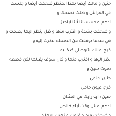
حنين و مالك أيضا بهذا المنظر ضحكت أيضا و جلست
في الفراش و ظلت تضحك و
ادهم: محسسانا أننا اراجيز
و ضحكت بشدة و اقترب منها و ظل ينظر اليها بصمت و
هي عندما توقفت عن الضحك نظرت إليه و
فرح: مالك بتبوصلي كدة ليه
نظر اليها و اقترب منها و كان سوف يقبلها لكن قطعه
صوت حنين و
حنين: مامي
فرح: عيون مامي
حنين : ايه رايك في الفثتان
ادهم: مش وقت آراء خالص
و ضحكت فرح و قامت و ذهبت اليها و