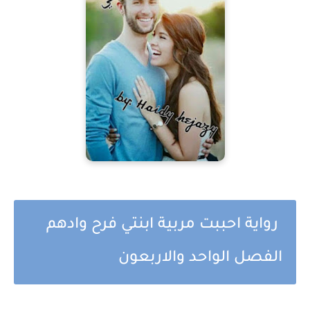
رواية احببت مربية ابنتي فرح وادهم
الفصل الواحد والاربعون