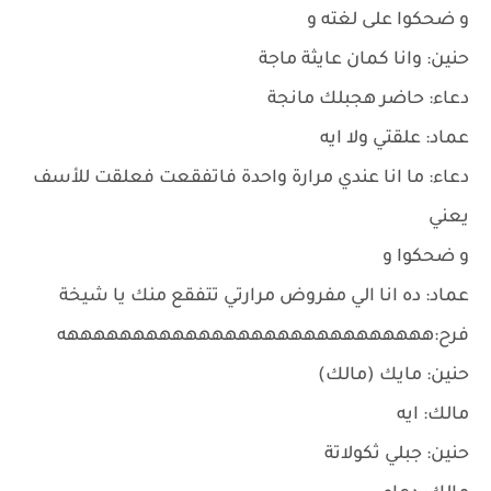
و ضحكوا على لغته و
حنين: وانا كمان عايثة ماجة
دعاء: حاضر هجبلك مانجة
عماد: علقتي ولا ايه
دعاء: ما انا عندي مرارة واحدة فاتفقعت فعلقت للأسف
يعني
و ضحكوا و
عماد: ده انا الي مفروض مرارتي تتفقع منك يا شيخة
فرح:ههههههههههههههههههههههههههههه
حنين: مايك (مالك)
مالك: ايه
حنين: جبلي ثكولاتة