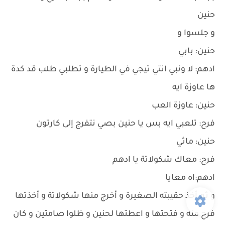
حنين
و جلسوا و
حنين: بابي
ادهم: لا ونبي انتي تيجي في الطيارة و تطلبي طلب قد كدة
ها عاوزة ايه
حنين: عاوزة العب
فرح: تلعبي ايه بس يا حنين بصي نتفرج إلى كارتون
حنين: ماثي
فرح: معاك شكولاتة يا ادهم
ادهم:اه معايا
و ثم أخذ حقيبته الصغيرة و أخرج منها شكولاتة و أخذتها
فرح منه و فتحتها و اعطتها لحنين و ظلوا صامتين و كان