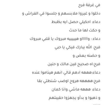
في غرفة فرح
دخلوا و غيروا ملابسهم و جلسوا في الفراش و
دعاء: احكيلي حصل ايه بظبط
و حكت لها ما حدث
دعاء : واااااو هيييييه مبروك يا قلبي مبروك
فرح: الله يبارك فيكي يا حبي
و حضنه بعض و
فرح:اه صحيح فين مالك و حنين
دعاء:هههه ادهم قالي انهم هيناموا عنده
فرح:ههههه هروح اوضب شنطتي بقا
دعاء: هههه ماشي وانا كمان
و ذهبوا و بدأو يجهزوا حقيبتهم