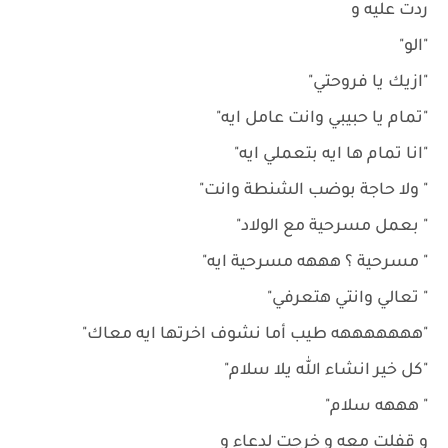
ردت عليه و
"الو"
"ازيك يا فروحتي"
"تمام يا حبيبي وانت عامل ايه"
"انا تمام ها ايه بتعملي ايه"
" ولا حاجة بوضب الشنطة وانت"
" بعمل مسرحية مع الولاد"
" مسرحية ؟ هههه مسرحية ايه"
" تعالي وانتي هتعرفي"
"هههههههه طيب أما نشوف اخرتها ايه معاك"
"كل خير انشاء الله يلا سلام"
" هههه سلام"
و قفلت معه و خرجت لدعاء و