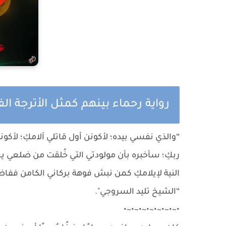
رواية رحماء بينهم كمثل الأترجة ال
“والذي نفسي بيده؛ لأكونن أول قاتلي آلامكِ؛ لأكون
ربكِ؛ سأخبره بأن مولودتي التي خُلقت من ضلعي يج
النية لإيلامكِ كمن نبش فوهة بركاني الكامن ففا
“الشيخ تليد السروجي".
•~•~•~•~•~•~•~•