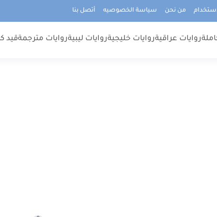
استخدام
من نحن
سياسة الخصوصيه
أتصل بنا
املة
روايات عراقية
روايات خليجية
روايات ليبية
روايات مترجمة
قيد كت