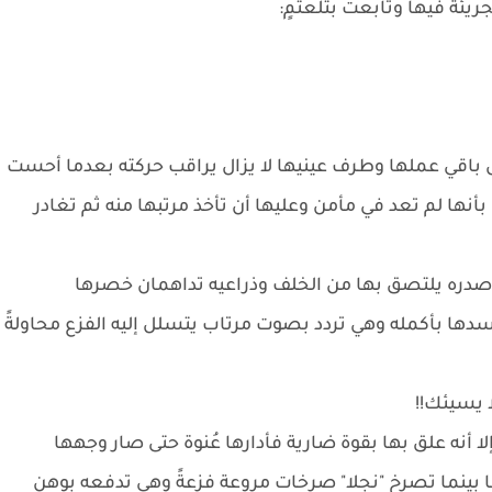
جريئة فيها وتابعت بتلعثمٍ:
اقي عملها وطرف عينيها لا يزال يراقب حركته بعدما أحست
نها لم تعد في مأمن وعليها أن تأخذ مرتبها منه ثم تغادر
 صدره يلتصق بها من الخلف وذراعيه تداهمان خصرها
ا بأكمله وهي تردد بصوت مرتاب يتسلل إليه الفزع محاولةً
لا يسيئك!!
أنه علق بها بقوة ضارية فأدارها عُنوة حتى صار وجهها
ا بينما تصرخ "نجلا" صرخات مروعة فزعةً وهي تدفعه بوهن