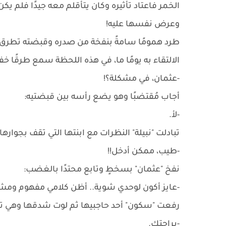
الخمر فاعتاد تأثيره وكان يتأقلم معه جيدًا فلم يكن 
وعرض نفسها عليه!
طرد همومًا سامةً بنفخة من صدره وقبضته تطرق
الالتقاء به يومًا ما، في هذه اللحظة سمع طرقًا خفيف
-عثمان، في مشكلة؟!
أجاب مُقتضبًا وهو يضع رأسه بين قبضتيه:
-لأ.
تبادلت "نبيلة" النظرات مع ابنتها التي تقف بجواره
-طيب، ممكن أدخل!!
نفخ "عثمان" بسخطٍ وتابع محتدًا بالغضب:
-عايز أكون لوحدي شوية.. أظن كلامي مفهوم ومش 
رفعت "سكون" أحد حاجبيها ثم لوت شدقها وهي تق
-براحتك.