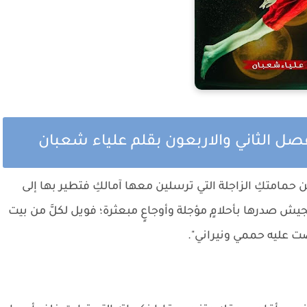
فصل الثاني والاربعون بقلم علياء شعبان
ن حمامتكِ الزاجلة التي ترسلين معها آمالكِ فتطير بها إلى
يش صدرها بأحلامٍ مؤجلة وأوجاعٍ مبعثرة؛ فويل لكلَّ من بيت
ضت عليه حممي ونيراني".