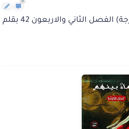
0
رواية رحماء بينهم (كمثل الأترجة) الفصل الثاني والاربعون 42 بقلم