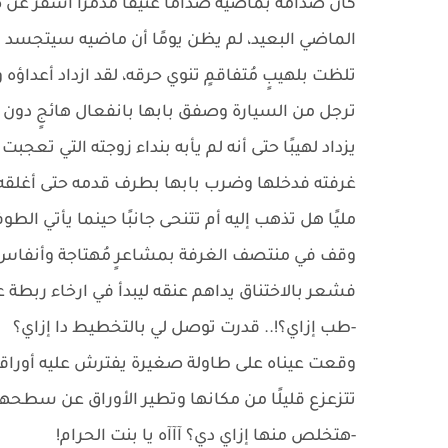
كان صدامه بماضيه صدامًا عنيفًا مُدمرًا أسفر عن 
الماضي البعيد، لم يظن يومًا أن ماضيه سيتجسد أ
تلظت بلهيبٍ مُتفاقمٍ تنوي حرقه، لقد ازداد أعداؤه
ترجل من السيارة وصفق بابها بانفعال هائجٍ دون
يزداد لهيبًا حتى أنه لم يأبه بنداء زوجته التي تعج
غرفته فدخلها وضرب بابها بطرف قدمه حتى أغلقه ف
مليًا هل تذهب إليه أم تتنحى جانبًا حينما يأتي الطو
وقف في منتصف الغرفة بمشاعرٍ مُهتاجة وأنفاس ض
فشعر بالاختناق يداهم عنقه ليبدأ في ارخاء ربطة ع
-طب إزاي؟!.. قدرت توصل لي بالتخطيط دا إزاي؟
وقعت عيناه على طاولة صغيرة يفترش عليه أوراقه
تتزعزع قليلًا من مكانها وتطير الأوراق عن سطحها 
-هتخلص منها إزاي دي؟ آآآه يا بنت الحرام!