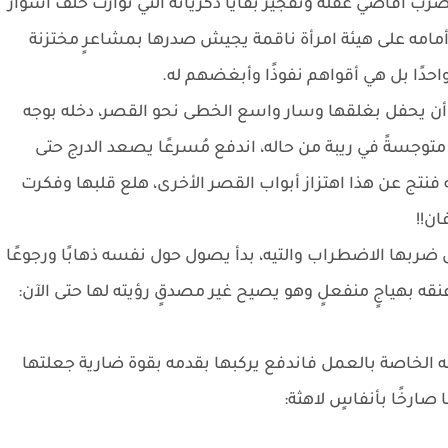
ضرب أقاصي عقله وتفجير بقايا ذكرياته التي توارت خلف أسوار
مامه على هيئة امرأة ناقمة يجيش صدرها بمشاعرٍ مختزنة
 واحدًا بل هي أقواهم نفوذًا وأبغضهم له.
 أن يحفل بغلقها وسار واسع الخطى نحو القصر، دخله بوجه
بت متوجسةً في ريبة من حاله، اندفع مُسرعًا يصعد الدرج حتى
نتج عن هذا اهتزاز أبواب القصر الأخرى، هلع قلبها وفكرت
فان!!
ربها الاضطراب والتيه، بدأ يصول حول نفسه ذهابًا ورجوعًا
نقه بهياجٍ منفعلٍ وهو يصيح غير مصدقٍ رؤيته لها حتى الآن:
 الخاصة بالعمل فاندفع يركبها بقدمه بقوة ضارية جعلتها
صارخًا بأنفاسٍ لاهثة: