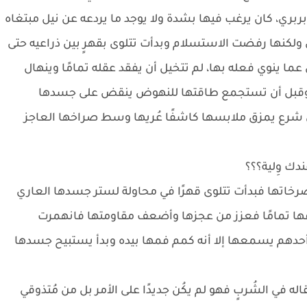
ري، كان يرغب فيها بشدة ولا يوجد ما يردعه عن نيل مبتغاه
كنها رفضت الاستسلام وبدأت تتلوى بقهرٍ بين ذراعيه حتى
ما ينوي فعله بها، لم تتخيل أن يفقد عقله تمامًا وينهال
ًا وقبل أن تستجمع طاقتها للنهوض ينقض على جسدها
 شرع يمزق ملابسها كاشفًا عُريها وسط صراخها العاجز
ندك وِلية؟؟؟
رخاتها فبدأت تتلوى قهرًا في محاولة لستر جسدها العاري
ها تمامًا فعزز من عجزها وأضعف مقاومتها فانهمرت
 أحدهم يسمعها إلا أنه كمم فمها بيده وبدأ يستبيح جسدها
قاله في الشُربٍ فهو لم يكُن جديدًا على الأمر بل من مُتذوقي