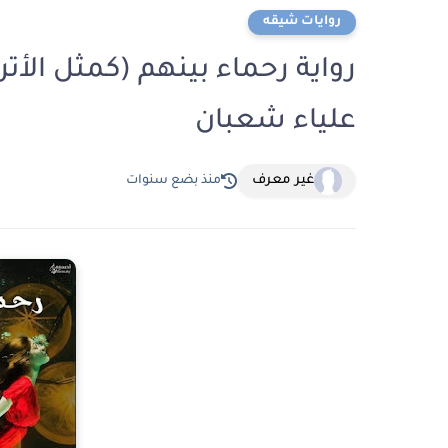
روايات شيقه
علياء شعبان
غير معرف
منذ بضع سنوات