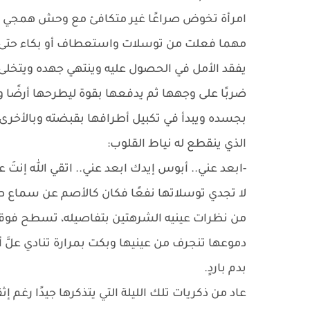
امرأة تخوض صراعًا غير متكافئ مع وحش همجي برب
مهما فعلت من توسلات واستعطاف أو بكاء حتى ول
يفقد الأمل في الحصول عليه وينتهي جهده ويتخلى ع
ضربًا على وجهها ثم يدفعها بقوة ليطرحها أرض
بجسده ويبدأ في تكبيل أطرافها بقبضته وبالأخرى
الذي ينقطع له نياط القلوب:
-ابعد عني.. أبوس إيدك ابعد عني.. اتقي الله إنتَ ع
لا تجدي توسلاتها نفعًا فكان كالأصم عن سماع ص
من نظرات عينيه الشرهتين بتفاصيله، تسطح فوق
دموعها تنجرف من عينيها وبكت بمرارة تنادي علَّ
بدم باردٍ.
عاد من ذكريات تلك الليلة التي يتذكرها جيدًا رغم إث