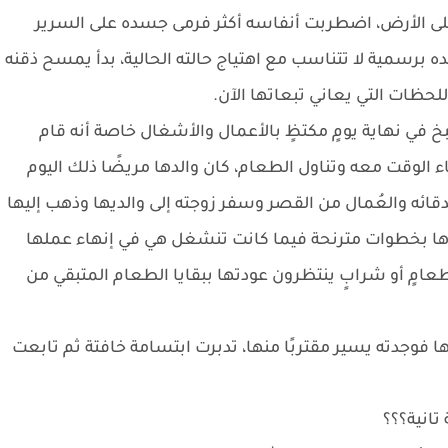
ا على الأرض، اضطربت أنفاسه أكثر فرمى جسده على السرير
ه برسمية لا تتناسب مع اهتياج حالته الحالية، بدأ يمسح ذقنه
اللحظات التي يعاني تبعاتها الآن.
 في نهاية يومٍ مكتظٍ بالأعمال والأشغال خاصة أنه قام
الوقت معه وتناول الطعام، كان والدها مريضًا ذلك اليوم
ئه والعُمال من القصر وسفر زوجته إلى والديها وذهب إليها
ها بخطوات مترنحة فيما كانت تنشغل هي في إنهاء عملها
طعامٍ أو شرابٍ ينتظرون عودتها ببقايا الطعام المتبقي من
 فوجدته يسير مقتربًا منها، تدبرت ابتسامة خافتة ثم تابعت
 تانية؟؟؟