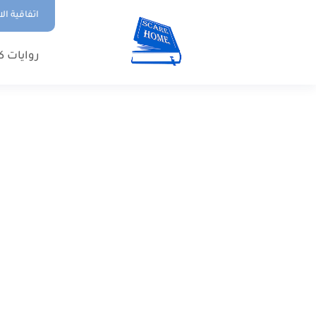
اتفاقية ال
روايات ك