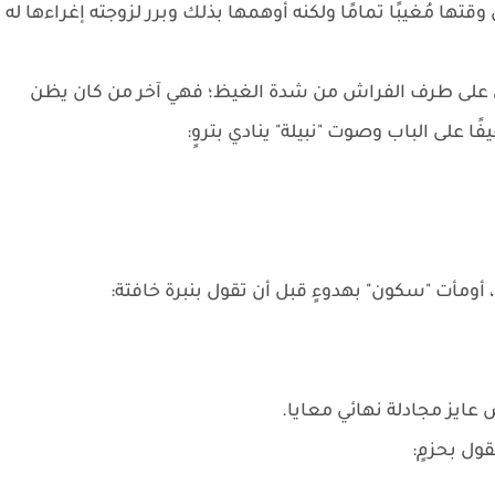
وقتها مُغيبًا تمامًا ولكنه أوهمها بذلك وبرر لزوجته إغراءها له
 على طرف الفراش من شدة الغيظ؛ فهي آخر من كان يظن
ًا على الباب وصوت "نبيلة" ينادي بتروٍ:
ا، أومأت "سكون" بهدوءٍ قبل أن تقول بنبرة خافتة:
عايز مجادلة نهائي معايا.
ول بحزمٍ: