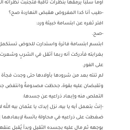
أومأ سلبًا يرمقها بنظرات ثاقبة فتجنبت نظراته ال
-طيب أنا كدا المفروض هقبض النهاردة صح؟
افتر ثغره عن ابتسامة خبيثة ورد:
-صح.
ابتسم ابتسامة فاترة واستدارت للحوض تستكمل ب
بغرابته فأدركت أنه ربما أثقل في الشربٍ وشعرت بأ
على الفور.
لم تنته بعد من شرودها بأولادها حتى وجدت فجأة
وتقبضان عليه بقوة، جحظت مصدومةً وانتفض جسده
التملص منه وإبعاد ذراعيه عن جسدها:
-إنتَ بتعمل أيه يا بيه، نزل إيدك يا عثمان بيه الله 
ضغطت على ذراعيه في محاولة بائسة لإبعادهما إلا 
بوجهه ثم مال عليه بجسده الثقيل وبدأ يُقبل عنقه