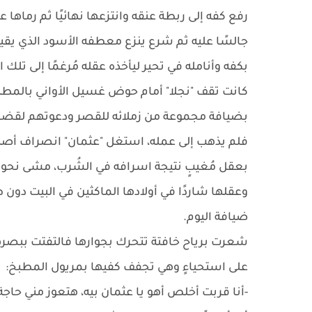
رفع كفه إلى ربطة عنقه وانتزعها نهائيًا ثم رماه
جالسًا عليه ثم شرع ينزع معطفه الأسود الذي يقيد
بكفه وأنامله في تحير ليأخذه عقله مُرغمًا إلى تلك 
كانت تقف "نجلا" أمام حوض غسيل الأواني بالمطبخ
بضيافة مجموعة من زملائه للقصر ودعوتهم لقضاء 
فلم يذهب إلى عمله، استغل "عثمان" انصراف أصدقا
بعقل مُغيبٍ نتيجة اسرافه في الشُرب، مشى نحو
وعقلها شاردًا في أولادها الماكثين في البيت دون 
ضيافة اليوم.
شعرت برياح خافتة تتحرك بجوارها فالتفتت ببصرها
على استحياءٍ وهي تجفف كفيها بمريول المطبخ:
-أنا قربت أخلص أهو يا عثمان بيه، هتعوز مني حاجة