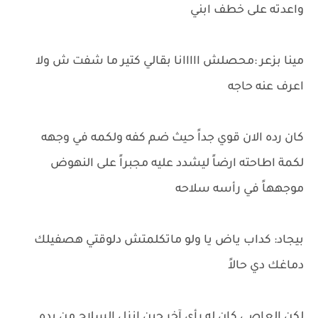
واعدته على خطف ابني
مينا بزعر :محصلش ااااانا بقالي كتير ما شفت ش ولا
اعرف عنه حاجه
كان رده الان قوي جداً حيث ضم كفه ولكمه في وجهه
لكمة اطاحته ارضاً ليشدد عليه مجبراً على النهوض
موجههاً في رأسه سلاحه
بيجاد: كداب ياض يا ولو ماتكلمتش دلوقتي هصفيلك
دماغك دي حالاً
لكن العاصي كان له رأي آخر حين انزل السلاح من يده