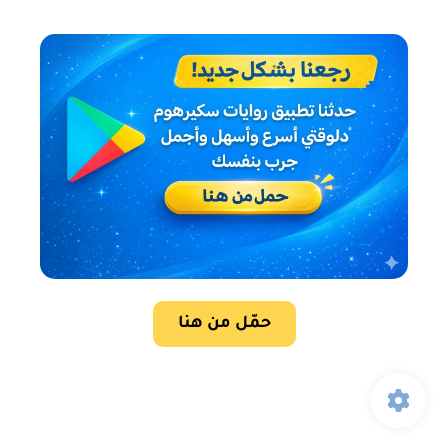
حمّل من هنا