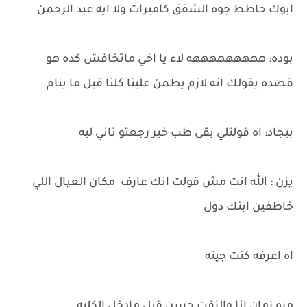
ابوك حاطط جوه الشقق كاميرات ولا ايه عبد الرحمن
بوده: هههههههههه لاء يا اخي ماتخافش كده هو
قصده يقولك انه لازم يطمن علينا كلنا قبل ما ينام
بيجاد: اه قولتلي بقى طب خير رجعتو تاني ليه
يزن : الله انت مش قولت انك عارف مكان العيال اللي
خاطفين ابنك دول
اه اعرفه كنت جيته
مره زمان انا والزفت حسن قبل مادخل الكليه