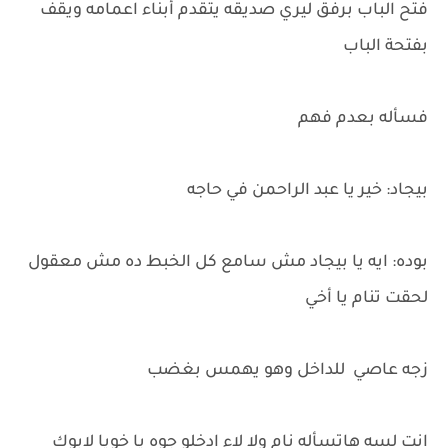
فتح الباب برفق ليري صديقه يتقدم أبناء اعمامه ويقف
بفتحة الباب
فسأله بعدم فهم
بيجاد: خير يا عبد الراحمن في حاجه
بوده: ايه يا بيجاد مش سامع كل الخبط ده مش معقول
لحقت تنام يا أخي
زجه عاصي للداخل وهو يهمس بغضب
انت لسه هاتسأله نام ولا لاء ادخلو جوه يا خويا لابوك