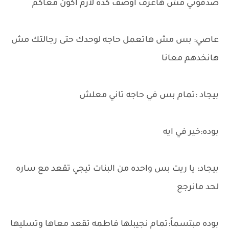
صدقوني مش هاعرف اوصف كده لازم اكون معاكم
عاصي: بس مش هاتعمل حاجه لوحدك حتى رجالتك مش
هانخدهم معانا
بيجاد :تمام بس في حاجه تاني معلش
بوده:خير في ايه
بيجاد: يا ريت بس واحده من البنات تيجي تقعد مع ساره
لحد مانرجع
بوده مبتسماً:تمام نجيبلها فاطمه تقعد معاها وتسليها