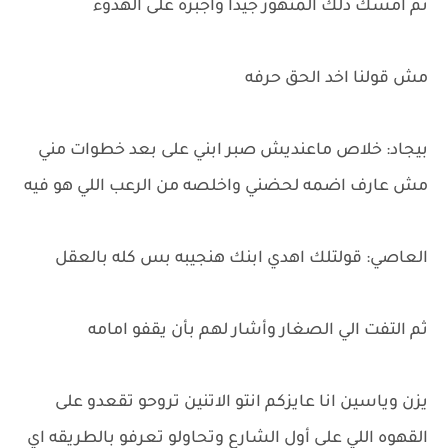
ثم امسك ذلك المتهور جيداً واجبره على الهدوء
مش قولنا اخد الحق حرفه
بيجاد: خلاص ماعنديش صبر ابني على بعد خطوات مني
مش عارف اضمه لحضني واخلصه من الرعب اللي هو فيه
العاصي: قولتلك اهدي ابنك هنجيبه بس كله بالعقل
ثم التفت الي الصغار وأشار لهم بأن يقفو امامه
يزن وياسين انا عايزكم انتو الاتنين تروحو تقعدو على
القهوه اللي على أول الشارع وتحاولو تعرفو بالطريقه اي