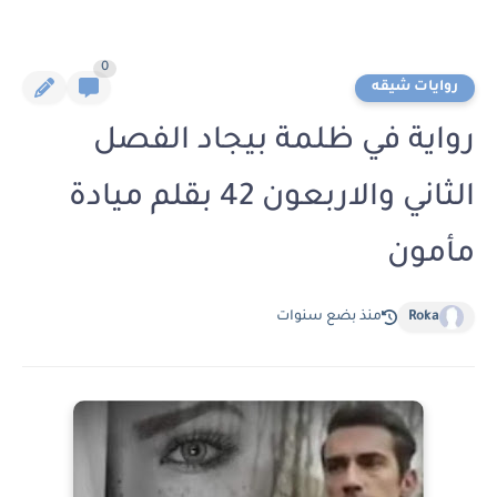
0
روايات شيقه
رواية في ظلمة بيجاد الفصل
الثاني والاربعون 42 بقلم ميادة
مأمون
Roka
منذ بضع سنوات