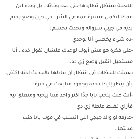
اللعينة ستظل تطاردها حتى بعد وفاته.. بل وجاء ابن
عمها ليكمل مسيرة عمه في الشر.. في حين وضع رحيم
يديه في جيبي سرواله وتحدث بحسم :
-ده شيء يخصني أنا لوحدي
-على فكرة هو مش أبوك لوحدك علشان تقول كده.. أنا
مستحيل اتقبل وضع زي ده..
صمتت للحظات في انتظار أن يبادلها بالحديث لكنه اكتفى
بأن ينظر إليها بحده وجمود فتابعت في حيرة :
-أنت كنت بتحب بابا جدًا اكتر واحد فينا بيحبه ومتعلق بيه
فأزاي تغلط غلطة زي دي
-عارفه لو والد جيجي اللي اتسبب في موت بابا كنتِ
عديتها..