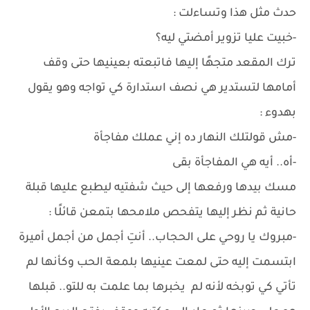
حدث مثل هذا وتساءلت :
-خبيت عليا تزوير أمضتي ليه؟
ترك المقعد متجهًا إليها فاتبعته بعينيها حتى وقف
أمامها لتستدير هي نصف استدارة كي تواجه وهو يقول
بهدوء :
-مش قولتلك النهار ده إني عملك مفاجأة
-أه.. أيه هي المفاجأة بقى
مسك بيدها ورفعها إلى حيث شفتيه ليطبع عليها قبلة
حانية ثم نظر إليها يتفحص ملامحها بتمعن قائلًا :
-مبروك يا روحي على الحجاب.. أنتِ أجمل من أجمل أميرة
ابتسمت إليه حتى لمعت عينيها بلمعة الحب وكأنها لم
تأتي كي توبخه لأنه لم يخبرها بما علمت به للتو.. قبلها