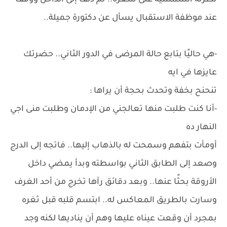
نظرته الشمسية على شعره.. ثم دلف إلى الداخل ووقف
عند موظفة الاستقبال يسأل عن دكتورة جميلة..
-هي حاليًا بتابع حالة المرضى في الدور الثاني.. حضرتك
عايزها في ايه
تنحنح بخفة وتحدث بحجة أن يراها :
-أنا كنت طلبت منها تعالجني من الإدمان وطلبت منى اجي
النهار ده
أومأت بتفهم وسمحت له بالذهاب إليها.. فاتجه إلى الدرج
وصعد إلى الطابق الثاني بواسطته وبدأ يمضي داخل
الأروقة بحثًا عنها.. وبعد دقائق رآها تخرج من أحد الغرف
وسارت بالطريق المعاكس له.. ابتسم قلبه قبل ثغره
بمجرد أن وقعت عيناه عليها وهم أن يناديها لكنه وجد