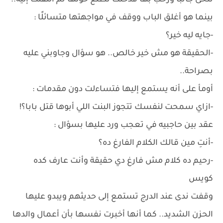
تنحى جانبًا ورحب بها فدخلت تطلع حولها ثم التفتت إليه..
بينما هو أغلق الباب ووقف في مواجهتها متسائلًا :
-جايه ليه خير؟
-الحقيقة هو مش خير خالص.. هو سؤال وجاوبني عليه
بصراحة..
أومأ على أنه يستمع إليها فتساءلت دون مقدمات :
-ازاي سمحت لنفسك تتجوز البنت اللي أبوها قتل بابا؟!
عقد بين حاجبيه في تعجب ورد عليها بسؤال :
-أنتِ مين قالك الكلام الفارغ ده؟
-رحيم ده كلام مش فارغ دي حقيقة وأنت عارف كده
كويس
وقفت ندى عند الدرج تستمع إلى حديثهم ويبدو عليها
الحزن الشديد.. كما أنها أخبرت نفسها بأن أعمال والدها