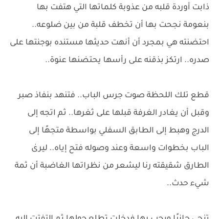
ذابت أوردة قلبه من عذوبة كلماتها التي هتفت بها
بنعومة نجحت بها أن تخطف قلبة من بين ضلوعه..
احتضنته هي بمجرد أن أنهت حديثها مستنده بوجنتها على
صدره.. ارتكز بذقنه على رأسها يحتضنها عنوة..
قطع تلك اللحظة صوت جرس الباب.. فتنهد بنفاذ صبر
وقبل أن يغادر الغرفة قبلها على ثغرها.. ثم اتجه إلى
الدرج وهبط إلى الطابق السفلي بواسطة متجهًا إلى
الباب بخطوات واسعة وعند وصوله فتح إياه.. ليرىٰ
الطارق شقيقته رنا ليشعر من نظراتها الغاضبة أن ثمة
شيء حدث..