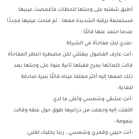
أطبق شفتيه على وجنتها للحظات فأغمضت عينيها
مستمتعة برقته الشديدة معها.. ثم فتحت عينيها مجددًا
عندما ابتعد عنها قائلًا :
-عندي ليكِ مفاجأة في الشركة
-أنت عارف الفضول بيقتلني لكن مضطرة انتظر المفاجأة
قالت كلماتها بمرح فقبلها ثانية عنوة على وجنتها بعد
ذلك ضمها إليه أكثر مغلقا عيناه قائلًا بنبرة صادقة
للغاية :
-أنتِ عشقي وشمسي وأغلى ما لدي
التفتت إليه وجعلت من ذراعيها طوق حول عنقه وقالت
بنعومة :
-أنت حبيبي وقمري وشمسي.. ربنا يخليك لقلبي