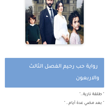
رواية حب رحيم الفصل الثالث
والاربعون
" طلقة نارية.."
" بعد مضي عدة أيام.. "