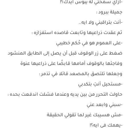
-ازاي سمحتي له يبوس أيدك؟!
جميلة ببرود :
-أنت بتراقبني ولا ايه..
ثم عقدت ذراعيها وتابعت قاصده استفزازه :
-على العموم هو في حُكم خطيبي
ضغط على زر الوقوف قبل أن يصل إلى الطابق المنشود
وفاجئها بالوقوف أمامها قابضًا على ذراعيها عنوة
وجعلها تلتصق بالمصعد قائلا في تذمر :
-مستحيل أنتِ بتكدبي
حاولت التحرر من بين يديه وعندما فشلت اندفعت بحده :
-سبني وابعد عني
-مش هسيبك غير لما تقولي الحقيقة
-يهمك في ايه؟!