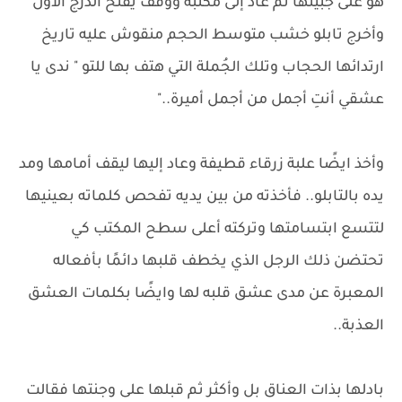
هو على جبينها ثم عاد إلى مكتبه ووقف يفتح الدرج الأول
وأخرج تابلو خشب متوسط الحجم منقوش عليه تاريخ
ارتدائها الحجاب وتلك الجُملة التي هتف بها للتو " ندى يا
عشقي أنتِ أجمل من أجمل أميرة.."
وأخذ ايضًا علبة زرقاء قطيفة وعاد إليها ليقف أمامها ومد
يده بالتابلو.. فأخذته من بين يديه تفحص كلماته بعينيها
لتتسع ابتسامتها وتركته أعلى سطح المكتب كي
تحتضن ذلك الرجل الذي يخطف قلبها دائمًا بأفعاله
المعبرة عن مدى عشق قلبه لها وايضًا بكلمات العشق
العذبة..
بادلها بذات العناق بل وأكثر ثم قبلها على وجنتها فقالت