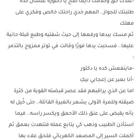
-عندك حق وكلامك دايما صح يا دكتورة علشان كده
طلبتك للجواز.. المهم خدي راحتك خالص وفكري على
مهلك
ثم مسك بيدها ورفعها إلى حيث شفتيه وطبع قبلة حانية
عليها.. فسحبت يدها فورًا وقالت في توتر ممزوج بالتذمر
:
-ماينفعش كده يا دكتور
-أنا بعبر عن إعجابي بيكِ
اما عن الذي يراقبهم فقد عصر قبضته القوية من كثرة
ضيقته وللمرة الأولى يشعر بالغيرة القاتلة.. حتى خُيل له
بأنه يقبض على عنق ذلك الأحمق ويكسر راسه.. فيما
استأذن الطبيب وذهب كي يتابع عمله فتنهدت بعمق ثم
أكملت السير إلى المصعد الكهربائي فلحق علاء بها