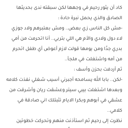
كاد أن يثور رحيم في وجهها لكن سبقته ندى بحديثها
الصادق والذي يحمل نبرة حادة :
-مش كل الناس زي بعض.. ومش بعتبرهم ولاد جوزي
لاء دول ولادي والأم هي اللي بتربي.. أنا اتحرمت من أمي
بدري جدًا ومن يومها قولت لازم أعوض أي طفل اتحرم
من أمه واشتغلت في ملجأ..
ثم أردفت بحزن وأسف :
-لكن.. بابا الله يسامحه أجبرني أسيب شغلي نفذت كلامه
وبعدها اشتغلت بيبي سيتر وعشقت ريان وأشرقت من
عشقي في أبوهم وبكرا الايام تثبتلك اني صادقة في
كلامي..
نظرت إلى رحيم ثم استأذنت منهم وتحركت خطوتين