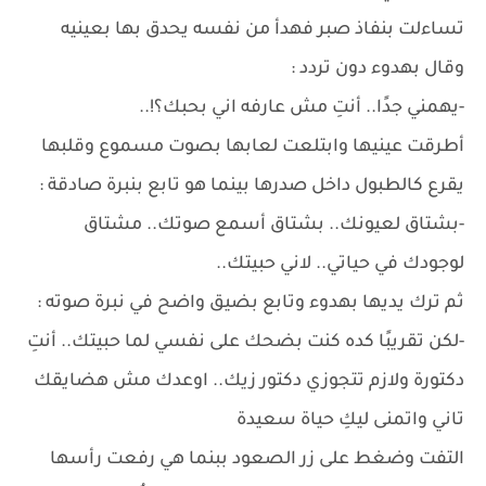
تساءلت بنفاذ صبر فهدأ من نفسه يحدق بها بعينيه
وقال بهدوء دون تردد :
-يهمني جدًا.. أنتِ مش عارفه اني بحبك؟!..
أطرقت عينيها وابتلعت لعابها بصوت مسموع وقلبها
يقرع كالطبول داخل صدرها بينما هو تابع بنبرة صادقة :
-بشتاق لعيونك.. بشتاق أسمع صوتك.. مشتاق
لوجودك في حياتي.. لاني حبيتك..
ثم ترك يديها بهدوء وتابع بضيق واضح في نبرة صوته :
-لكن تقريبًا كده كنت بضحك على نفسي لما حبيتك.. أنتِ
دكتورة ولازم تتجوزي دكتور زيك.. اوعدك مش هضايقك
تاني واتمنى ليكِ حياة سعيدة
التفت وضغط على زر الصعود ببنما هي رفعت رأسها