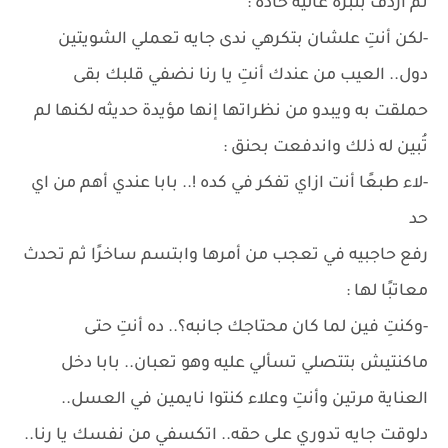
ثم أردف بنبرة عالية حادة :
-لكن أنتِ علشان بتكرهي ندى جايه تعملي الشويتين
دول.. العيب من عندك أنتِ يا رنا نضفي قلبك بقى
حملقت به ويبدو من نظراتها إنها مؤيدة حديثه لكنها لم
تُبين له ذلك واندفعت بحنق :
-لاء طبعًا أنت ازاي تفكر في كده !.. بابا عندي أهم من اي
حد
رفع حاجبيه في تعجب من أمرها وابتسم ساخرًا ثم تحدث
معاتبًا لها :
-وكنتِ فين لما كان محتاجك جانبه؟.. ده أنتِ حتى
ماكنتيش بتتصلي تسألي عليه وهو تعبان.. بابا دخل
العناية مرتين وأنتِ وعلاء كنتوا نايمين في العسل..
دلوقت جايه تدوري على حقه.. اتكسفي من نفسك يا رنا..