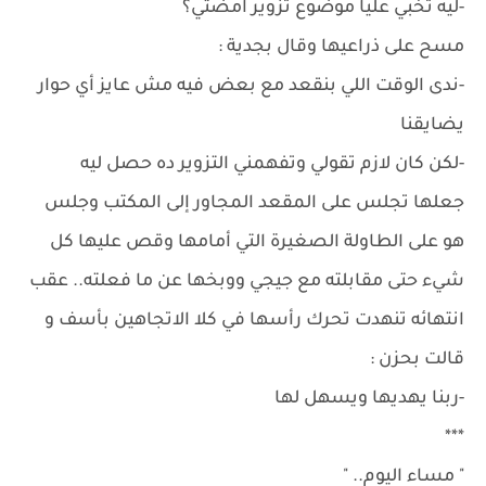
-ليه تخبي عليا موضوع تزوير امضتي؟
مسح على ذراعيها وقال بجدية :
-ندى الوقت اللي بنقعد مع بعض فيه مش عايز أي حوار
يضايقنا
-لكن كان لازم تقولي وتفهمني التزوير ده حصل ليه
جعلها تجلس على المقعد المجاور إلى المكتب وجلس
هو على الطاولة الصغيرة التي أمامها وقص عليها كل
شيء حتى مقابلته مع جيجي ووبخها عن ما فعلته.. عقب
انتهائه تنهدت تحرك رأسها في كلا الاتجاهين بأسف و
قالت بحزن :
-ربنا يهديها ويسهل لها
***
" مساء اليوم.. "