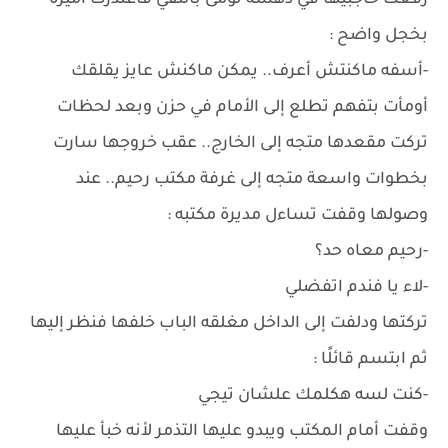
رفعت حاجبيها في دهشة تومئ بالنفي فاعتذرت أميرة
بخجل واضح :
-أسفه ماكنتش أعرف.. يمكن ماكنش عايز يقلقك
أومأت بتفهم تطلع إلى الأمام في حزن وبعد لحظات
تركت مقعدها متجه إلى الخارج.. عقب خروجها سارت
بخطوات واسعة متجه إلى غرفة مكتب رحيم.. عند
وصولها وقفت تساءل مديرة مكتبه :
-رحيم معاه حد؟
-لاء يا فندم اتفضلي
تركتها ودلفت إلى الداخل مغلقه الباب خلفها فنظر إليها
ثم ابتسم قائلًا :
-كنت لسه هكلمك علشان تيجي
وقفت أمام المكتب ويبدو عليها التذمر لأنه خبأ عليها