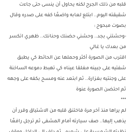
قلبه من ذلك الجرح لكنه يحاول أن ينسى حتى جاءت
شقيقته اليوم.. ابتلع لعابه واضعًا كفه على صدره وقال
بصوت مبحوح :
-وحشتني بجد.. وحشني حضنك وحنانك.. ظهري اتكسر
من بعدك يا غالي
اقترب من الصورة أكثر وحملها عن الحائط كي يطبق
شفتيه على جبينه مغلقا عيناه كي تهبط دموعه الساخنة
على وجنتيه بغزارة.. ثم ابتعد عنه ومسح بكفه على وجهه
ثم احتضن الصورة عنوة
***
لم يراها منذ آخر مرة فاختنق قلبه من الاشتياق وقرر أن
يذهب إليها.. صف سيارته أمام المشفى ثم ترجل رافعًا