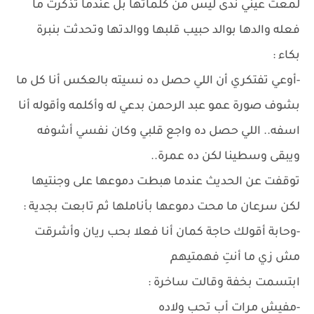
لمعت عيني ندى ليس من كلماتها بل عندما تذكرت ما
فعله والدها بوالد حبيب قلبها ووالدتها وتحدثت بنبرة
بكاء :
-أوعي تفتكري أن اللي حصل ده نسيته بالعكس أنا كل ما
بشوف صورة عمو عبد الرحمن بدعي له وأكلمه وأقوله أنا
اسفه.. اللي حصل ده واجع قلبي وكان نفسي أشوفه
ويبقى وسطينا لكن ده عمرة..
توقفت عن الحديث عندما هبطت دموعها على وجنتيها
لكن سرعان ما محت دموعها بأناملها ثم تابعت بجدية :
-وحابة أقولك حاجة كمان أنا فعلا بحب ريان وأشرقت
مش زي ما أنتِ فهمتيهم
ابتسمت بخفة وقالت ساخرة :
-مفيش مرات أب تحب ولاده