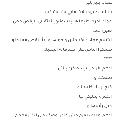
عماد: بليز بليز
مالك بضيق: خلاث ماثي بث مث كتير
عماد: أمرك طبعا ها يا سونيوريتا تقبلي الرقص معي
حنين: تبعا
ابتسم عماد و أخذ حنين و حملها و بدأ برقص معاها و
ضحكوا الناس على تصرفاته الجميلة
*****
ادهم: الراجل بيسطفرد ببنتي
ضحكت و
فرح: ربنا يخليهالك
ادهم:و يخليكي ليا
قبل رأسها و
ادهم: والله يا فرح مش قادر اوصف حبي ليكي مممم