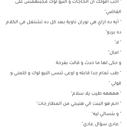
" أحب اقولك أن الحاجات و النيو لوك مجبنهمش على
الفاضي"
" أيه ده ازاي هي نوران ناوية بعد كل ده تشتغل في الكلام
ده بردو"
" لا"
" امال"
و حكى لها ما حدث و قالت بفرحة
" طب تمام جدا قابله و اوعى تنسى النيو لوك و كلمني و
قولي "
" ههههه طيب يلا سلام"
" احم هو البنت الي هتيجي من المطار جات"
" و بتسالي ليه"
" عادي سؤال عادي"