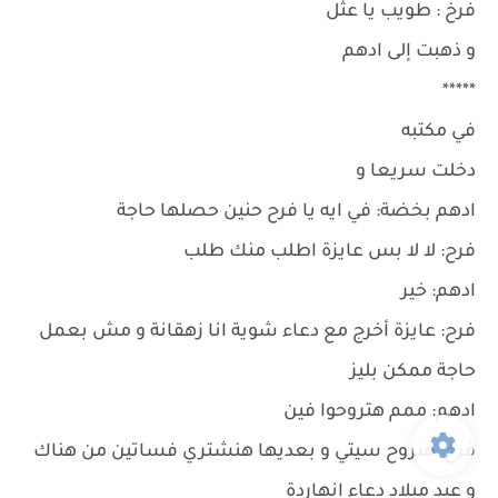
فرخ : طويب يا عثل
و ذهبت إلى ادهم
*****
في مكتبه
دخلت سريعا و
ادهم بخضة: في ايه يا فرح حنين حصلها حاجة
فرح: لا لا بس عايزة اطلب منك طلب
ادهم: خير
فرح: عايزة أخرج مع دعاء شوية انا زهقانة و مش بعمل
حاجة ممكن بليز
ادهم: ممم هتروحوا فين
فرح: هنروح سيتي و بعديها هنشتري فساتين من هناك
و عيد ميلاد دعاء انهاردة