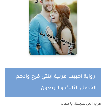
رواية احببت مربية ابنتي فرح وادهم
الفصل الثالث والاربعون
فرح: انتي عبيطة يا دعاء