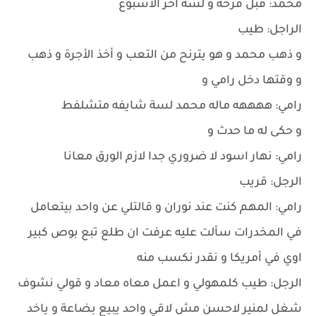
محمد: قبل فرحه و لسة آخر الاسبوع
الراجل: طيب
و ذهب محمد و هو يترنح من التعب و أخذ الأجرة و ذهب
و وقتها دخل رامي و
رامي: ههههه ماله محمد لسة شايفه متشلفط
و حكى له ما حدث و
رامي: نهار اسود لا ضروري جدا لازم الورق معانا
الرجل: قريب
رامي: المهم كنت عند نوران و قالتلي عن واحد بيتعامل
في المخدرات سألت عليه عرفت ان طلع تبع بوص كبير
اوي في أمريكا و نقدر نكسب منه
الرجل: طيب كلمهولي و اعمل معاه معاد و قولي نشوف
شغل لمنير لاحسن مش لاقي واحد يبيع بضاعة و ياخد