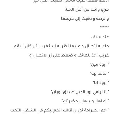
ادهم: هههه طيب ماشي تصبحي على خير
فرح: وانت من أهل الجنة
و تركته و ذهبت إلى غرفتها
******
عند سيف
جاء له اتصال و عندما نظر له استغرب لأن كان الرقم
غريب أخذ للهاتف و ضغط على زر الاتصال و
" ايوة مين"
" حامد بيه"
" ايوة انا"
" انا رامي نور الدين صديق نوران"
" اه اهلا وسهلا بحضرتك"
"احم الصراحة نوران قالت انكم ليكم في الشغل التحت