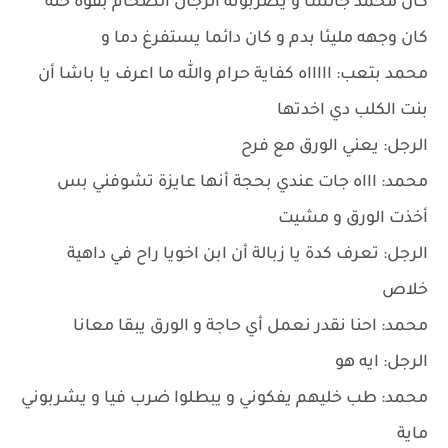
كان محمد جالسا و يضربونه الرجال الضخام بقوة حتة
كان وجهه مليئا بدم و كان دائما يستفرغ دما و
محمد بتعب: اااااه كفاية حرام والله ما اعرف يا باشا أن
بنت الكلب دي اخدتها
الرجل: يعني الورق مع فرح
محمد: اااه جات عندي بحجة أنها عايزة تشوفني بس
أخذت الورق و مشيت
الرجل: تعرف كدة يا زبالة أن ابن اخويا راح في داهية
خلاص
محمد: احنا نقدر نعمل أي حاجة و الورق يبقا معانا
الرجل: ايه هو
محمد: طب خليهم يفكوني و يبطلوا ضرب فيا و يشربوني
ماية