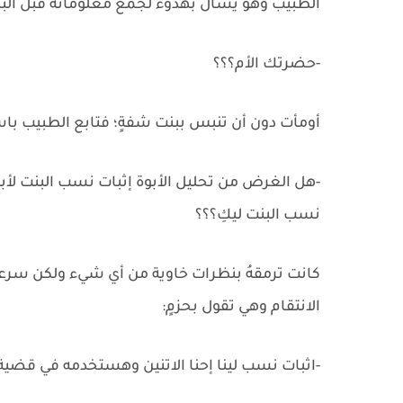
الطبيب وهو يسأل بهدوء لجمع معلوماته قبل البد
-حضرتك الأم؟؟؟
أومأت دون أن تنبس ببنت شفةٍ؛ فتابع الطبيب با
-هل الغرض من تحليل الأبوة إثبات نسب البنت لأ
نسب البنت ليكِ؟؟؟
كانت ترمقهُ بنظرات خاوية من أي شيء ولكن سرعا
الانتقام وهي تقول بحزمٍ:
-اثبات نسب لينا إحنا الاتنين وهستخدمه في قضية