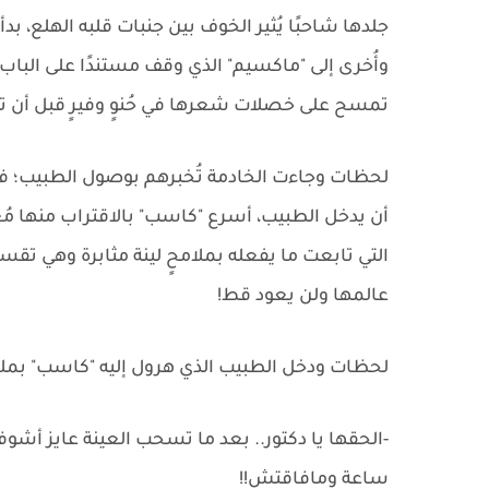
جلدها شاحبًا يُثير الخوف بين جنبات قلبه الهلع، بدأ 
وأُخرى إلى "ماكسيم" الذي وقف مستندًا على البا
تمسح على خصلات شعرها في حُنوٍ وفيرٍ قبل أن تت
لحظات وجاءت الخادمة تُخبرهم بوصول الطبيب؛ فأ
أن يدخل الطبيب، أسرع "كاسب" بالاقتراب منها مُعد
التي تابعت ما يفعله بملامحٍ لينة مثابرة وهي ت
عالمها ولن يعود قط!
لحظات ودخل الطبيب الذي هرول إليه "كاسب" بملام
-الحقها يا دكتور.. بعد ما تسحب العينة عايز أشوف
ساعة ومافاقتش!!