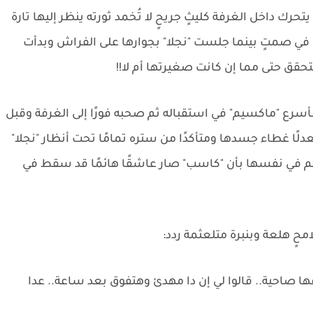
يتحرك داخل الغرفة كليثٍ جريحٍ لا تُخمد ثورته ينظر إليها تارة
ب في صمتٍ بينما جلست "نجلا" بجوارها على الفراش وبدأت
حقق حتى مما إن كانت صغيرتها أم لا!!
سرع "ماكسيم" في استقباله ثم صحبه فورًا إلى الغرفة وقبل
لًا غطاء جسدها ومتأكدًا من ستره تمامًا تحت أنظار "نجلا"
قسم في نفسها بأن "كاسب" صار عاشقًا هائمًا قد سقط في
حٍ هلعة وبنبرة متلعثمة ردد:
ها صاحية.. قالوا لي إن دا مهدئ وهتفوق بعد ساعة.. عدا