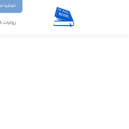
اتفاقية ال
روايات ك