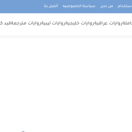
استخدام
من نحن
سياسة الخصوصيه
أتصل بنا
املة
روايات عراقية
روايات خليجية
روايات ليبية
روايات مترجمة
قيد كت