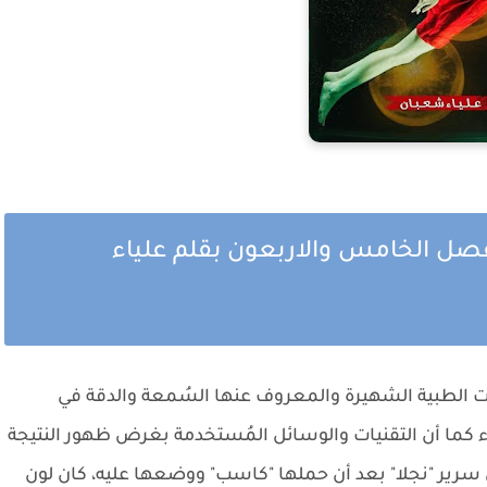
لفصل الخامس والاربعون بقلم علياء
ات الطبية الشهيرة والمعروف عنها السُمعة والدقة في
اء كما أن التقنيات والوسائل المُستخدمة بغرض ظهور النتيجة
 سرير "نجلا" بعد أن حملها "كاسب" ووضعها عليه، كان لون