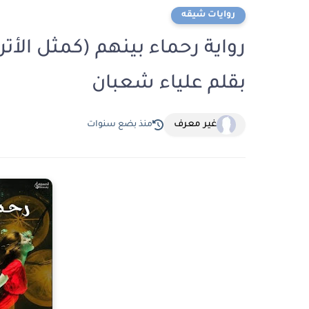
روايات شيقه
بقلم علياء شعبان
غير معرف
منذ بضع سنوات