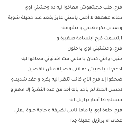
فرح: طب مجبتهوش معاكوا ليه ده وحشني اوي
دعاء: ههههه لا أصل ياستي عايز يقعد عند جميلة شوبة
وبعدين بكرة هيجي و تشوفيه
ابتسمت فرح ابتسامة صغيرة و
فرح: وحشتيني اوي يا حنون
حنين: وانتي كمان يا مامي مث اخدتوني معاكوا ليه
ادهم: لا يا حبيبتي ده انتي فصيلة مش ناقصين
ضحكوا إلا فرح الآي كانت تنظر اليه بكره و حقد شديد.و
لحسن الحظ لم ياخد باله أحد من هذه النظرة إلا ادهم و
حسناء: ها أخبار برازيل ايه
فرح: حلوة اوي يا ماما ناس نضيفة و حاجة حلوة يعني
عماد: اه برازيل جميلة جدا