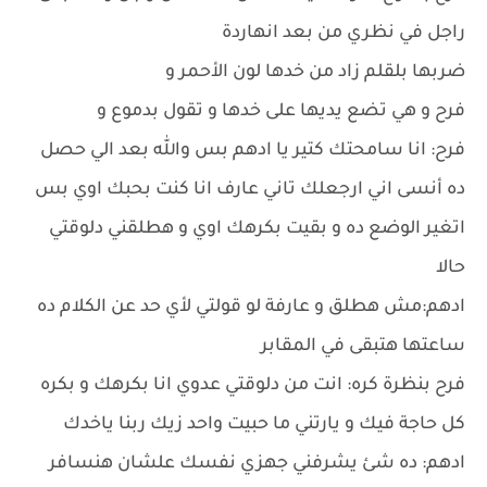
راجل في نظري من بعد انهاردة
ضربها بلقلم زاد من خدها لون الأحمر و
فرح و هي تضع يديها على خدها و تقول بدموع و
فرح: انا سامحتك كتير يا ادهم بس والله بعد الي حصل
ده أنسى اني ارجعلك تاني عارف انا كنت بحبك اوي بس
اتغير الوضع ده و بقيت بكرهك اوي و هطلقني دلوقتي
حالا
ادهم:مش هطلق و عارفة لو قولتي لأي حد عن الكلام ده
ساعتها هتبقى في المقابر
فرح بنظرة كره: انت من دلوقتي عدوي انا بكرهك و بكره
كل حاجة فيك و يارتني ما حبيت واحد زيك ربنا ياخدك
ادهم: ده شئ يشرفني جهزي نفسك علشان هنسافر