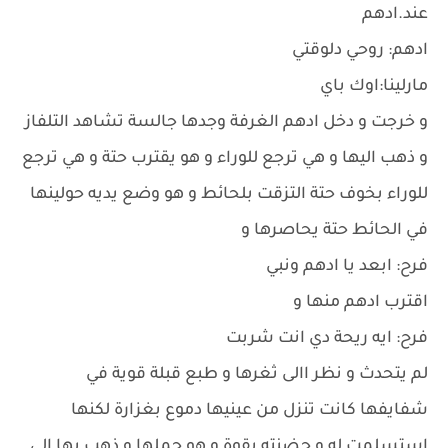
عند.ادهم
ادهم: روحي دلوقتي
مارلينا:اوك باي
و خرجت و دخل ادهم الغرفة وجدها جالسة تشاهد التلفاز
و ذهب اليها و هي ترجع للوراء و هو يقترب حتة و هي ترجع
للوراء بخوف حتة التزقت بلحائط و هو وضع يديه حولينها
في الحائط حتة يحاصرها و
فرح: ابعد يا ادهم ونبي
اقترب ادهم منها و
فرح: ايه ريحة دي انت شربت
لم يتحدث و نظر االى ثغرها و طبع قبلة قوية في
شفايفها كانت تنزل من عينيها دموع بغزارة لكنها
استسلمت له و حضنته بقوة و هو حملها و ذهب بها إلى