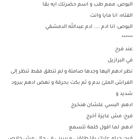
البوص: ممم طب و اسم حضرتك ايه بقا
الفتاه: انا مايا وانت
البوص: انا ادم .... ادم عبدالله الدمشقي
******
عند فرح
في البرازيل
نظر ادهم اليها وجدها صامتة و لم تنطق فقط تنظر إلى
الفراش الملئ بدم و ثم بكت بحرقة و نهض ادهم ببرود
شديد و
ادهم: البسي علشان هنخرج
فرح: مش عايزة أخرج
ادهم: لما اقول كلمة تتسمع
فرح: حرام عليك بقا طلقني و سبني في حالي مش خلاص