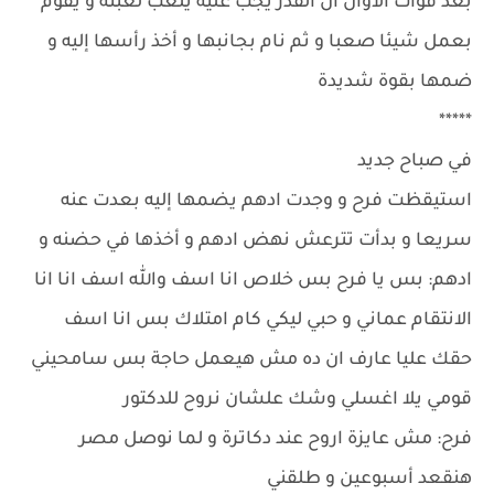
بعد فوات الأوان أن القدر يجب عليه يلعب لعبته و يقوم
بعمل شيئا صعبا و ثم نام بجانبها و أخذ رأسها إليه و
ضمها بقوة شديدة
*****
في صباح جديد
استيقظت فرح و وجدت ادهم يضمها إليه بعدت عنه
سريعا و بدأت تترعش نهض ادهم و أخذها في حضنه و
ادهم: بس يا فرح بس خلاص انا اسف والله اسف انا انا
الانتقام عماني و حبي ليكي كام امتلاك بس انا اسف
حقك عليا عارف ان ده مش هيعمل حاجة بس سامحيني
قومي يلا اغسلي وشك علشان نروح للدكتور
فرح: مش عايزة اروح عند دكاترة و لما نوصل مصر
هنقعد أسبوعين و طلقني