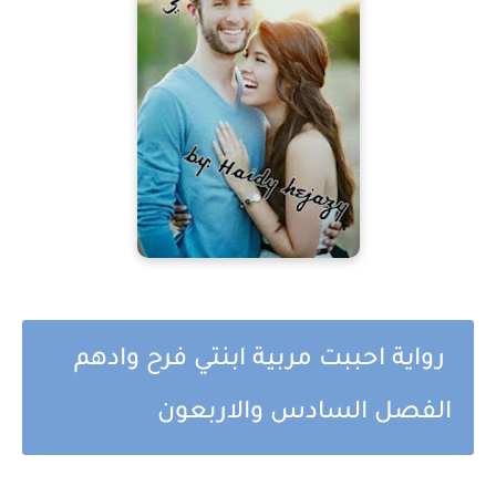
رواية احببت مربية ابنتي فرح وادهم
الفصل السادس والاربعون