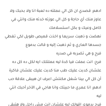
ادهم: قصدي ان كل الي عملته ده لعبة انا ولا بحبك ولا
عاوز منك أي حاجة و كل الي عوزته خدته منك وانتي في
كامل وعيك و بكل استسلامك
نهضت و ذهبت سريعا و اخذت قميص طويل لكي تغطي
جسدها العاري و ثم ذهبت إليه و قالت بدموع
فرح و هي تضربه في صدره
فرح: انت عملت فيا كدة ليه عملتلك ايه لكل ده كل ده
علشان كدبت عليك طب منا كدبت عليك علشان فاكرة
أن كل الي بينا شغل مكنتش اعرف ان هيبقى علاقة حب
ادهم: انا عمري ما حبيتك وانا هاجي في الآخر أحبك انتي
ليه
فرح بدموع: اقولك ليه علشان انت مش راجل ولا هتبقى