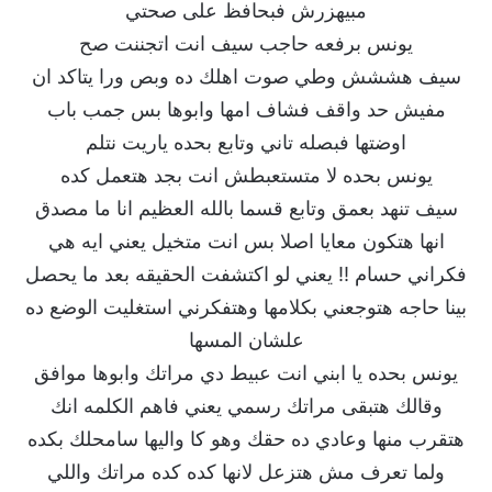
مبيهزرش فبحافظ على صحتي
يونس برفعه حاجب سيف انت اتجننت صح
سيف هششش وطي صوت اهلك ده وبص ورا يتاكد ان
مفيش حد واقف فشاف امها وابوها بس جمب باب
اوضتها فبصله تاني وتابع بحده ياريت نتلم
يونس بحده لا متستعبطش انت بجد هتعمل كده
سيف تنهد بعمق وتابع قسما بالله العظيم انا ما مصدق
انها هتكون معايا اصلا بس انت متخيل يعني ايه هي
فكراني حسام !! يعني لو اكتشفت الحقيقه بعد ما يحصل
بينا حاجه هتوجعني بكلامها وهتفكرني استغليت الوضع ده
علشان المسها
يونس بحده يا ابني انت عبيط دي مراتك وابوها موافق
وقالك هتبقى مراتك رسمي يعني فاهم الكلمه انك
هتقرب منها وعادي ده حقك وهو كا واليها سامحلك بكده
ولما تعرف مش هتزعل لانها كده كده مراتك واللي