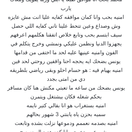
يارب
امنيه بحب وانا كمان موافقه كفايه عليا انت مش عايزه
وش وصداع وعين تتحط علينا تاني كفايه اللي حصل
سيف ابتسم بحب وتابع خلاص اتفقنا هكلمهم اعرفهم
يجهزوا الدنيا ونطمن عليكي ونمشي وخرج يتكلم في
الفون وامنيه عينيها عليه لحد ما اختفى من قدامها
يونس بضحك ايه يحجه احنا واقفين روحتي لحد فين
امنيه بهيام فيه : هو حسام احلو وبقى رياضي بلطريقه
دي من امتى بجدد
يونس بضحك من ساعه ما تعبتي مكنش هنا كان مسافر
بحكم شغله فكان بيشتغل ويتمرن
امنيه بستغراب هو انا بقالي كتير نايمه
سميه بحزن ياه يابنتي 3 شهور بحالهم
امنيه بصدمه نعممم ودموعها نزلت بشده وتابعت
ومشروعي وتخرجي انا كده هعيد السنه صح