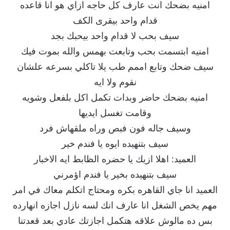
امنيه بضحك انت عارف كل حاجه ازاي هو انا قاعده
قدام واحد بيقرى الكف
سيف بحب لا قدام واحد بيحبك بجد
امنيه ابتسمت بحب وتابعت بهمس والله بموت فيك
سيف ضحك وتابع اممم طب يلا تاكلي بسرعه علشان
نقوم ولا ايه
امنيه بضحك حاضر وبدات تكمل اكل بلفعل وشويه
وقامت تغسل ايديها
وسيف جاله فون فبص وراه ملقهاش فرد
سيف بتنهيده ايوه يا فندم خير
العميد: اهلا ازيك يا حضره الظابط ايه الاخبار
سيف بتنهيده بخير يا فندم اؤمرني
العميد انا جاي القاهره بكره ومحتاج اتكلم معاك في امر
مهم يخص الشغل انا عارف انك لسه نازل اجازه انهارده
بس ده مالوش علاقه هتكمل اجازتك عادي بعد قعدتنا