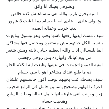
وتشوفي بعينك انا واثق
امنيه بحزن يارب والله هي متستاهلش كده خالص
وتقولي عادي .. عادي ايه يا حسام ده انا غبت 3 شهور
الدنيا خربت وعماله اتصدم
سيف مسك ايديها رفعها باسها بحب وهو بيسوق وتابع ده
بلنسبه للكل حياتهم مش مستقره وبيحصل فيها مشاكل
انما بلنسبالي انا .. والله العظيم حياتي ثابته ومش بتتغير
من يوم غيابك وانهارده بس روحي رجعتلي
امنيه الدموع اتجمعت في عينيها وتابعت ايه الكلام الحلو
ده ما طلع عندك مشاعر اهو يا سي حسام
سيف بضحك كنت بخبيهم لوقت اكون حاسسهم علشان
اعرف اقولهم وصحيح ياسمين حامل في الرابع هتجيب
زين و زينب انتي عارفه انها حامل فحاليا وصلت السابع
وهتجيب حسام
امنيه اتفاجئت وتابعت بضحك وفرح لا بتهزر بجد يعمرري