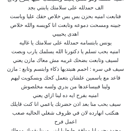
الف حمدلله على سلامتك يابنتي بجد
فتابعت امنيه بحزن بس بس خلاص حقك عليا وباست
جبينه ومسحت دموعه وتابعت انا كويسه والله خلاص
اهدى يحبيبي
يونس بابتسامه حمدلله على سلامتك يا غاليه
امنيه بحب تسلم يا دكتورنا الله يسلمك يارب وبصت
لسيف وتابعت بضحك غريبه مش معاك مازن يعني
سيف في سره : احمم هنبتديها ذكاء وابتسم وتابع : مازن
قاعد مع ياسمين علشان بتعمل كحك وبسكويت ليهم
ولينا فبيساعدها من بدري ولسه مخلصوش
امنيه بفرح ايه ده لينا ازاي يعني
سيف بحب منا بعد اذن حضرتك ياعمي انا كنت قايلك
هنكتب انهارده لان في ظروف شغلي الحاليه صعب
اعمل فرح
محمد بحب انا موافق طبعا يا ابني وربنا يقويك ومعاك