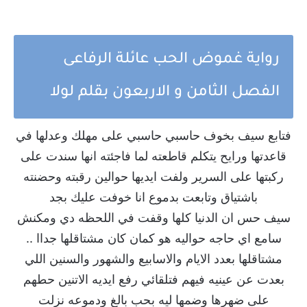
رواية غموض الحب عائلة الرفاعى
الفصل الثامن و الاربعون بقلم لولا
فتابع سيف بخوف حاسبي حاسبي على مهلك وعدلها في
قاعدتها ورايح يتكلم قاطعته لما فاجئته انها سندت على
ركبتها على السرير ولفت ايديها حوالين رقبته وحضنته
باشتياق وتابعت بدموع انا خوفت عليك بجد
سيف حس ان الدنيا كلها وقفت في اللحظه دي ومكنش
سامع اي حاجه حواليه هو كمان كان مشتاقلها جداا ..
مشتاقلها بعدد الايام والاسابيع والشهور والسنين اللي
بعدت عن عينيه فيهم فتلقائي رفع ايديه الاتنين حطهم
على ضهرها وضمها ليه بحب بالغ ودموعه نزلت