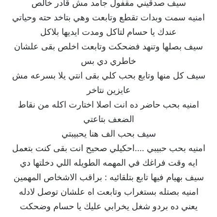
سيف صدقيني مقفول جامد مش قادر خالص
امنيه سمت وبدات تقطع وتابعت وهي بتاخد حته وحياتي
عندك يا حسام لتاكل ومدت ايديها بلاكل
سيف بصلها وتنهد فضحكت وتابعت اخلص بقى علشان
خاطري دي بس
سيف كل منها وتابع بحب كلي بقى انتي يلا بسرعه مش
عايزين نتاخر
امنيه بحب حاضر ده انت اصلا اختارت اكله من نقاط
الضعف بتاعتي
سيف بحب الف هنا يحبيبتي
امنيه بحب حبيبي ….احكيلي صحيح انت بقى كنت بتعمل
ايه وقت فراغك في المهمه الطويله اللي دخلتها دي
سيف بهيام فيها تابع بتلقائيه : براقب الاشخاص المهمين
امنيه بصتله بستغراب وتابعت اه علشان توصل لادله
يعني ده بردو شغل يخرابي عليك يا حسام وضحكت