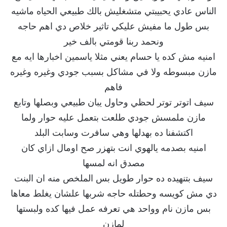
الناس عادي يحبيبتي متشغليش بالك طبيعي الحياه ماشيه
بس طول ما مفيش عليكي تاثير خلاص دي اهم حاجه
ونحمد ربنا قومتي بالف خير
امنيه مش كده يا حسام يعني مثلا ياسمين اخبارها ايه مع
مازن مبسوطه ولا في مشاكل بسبب جودي وغيره وغيره
فاهم
سيف اتوتر توتر لحظي وحاول يبان طبيعي وبصلها وتابع
مازن ملمسش جودي طلعت بتعمل عليه حوار ولما
اكتشفنا ده بهدلها وهي سافرت وسابت البلد
امنيه بصدمه يالهوي انت بتهزر صح اومال ازاي كان
مصدق انه لمسها
سيف بتنهيده ده حوار طويل بس الملخص منه ان البنت
دي مش كويسه وحطتله حاجه شربها علشان يغلط معاها
بس مازن نام وواحد هي تعرفه عمل فيها كده ولبستها
لمازن