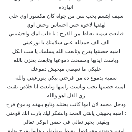
انهارده
سيف ابتسم بحب بس من جواه كان مكسور اوي علي
لهفتها لاخوه حس احساس وحش اوي
فتابعت سميه بعياط من الفرح : يا قلب امك واحشتيني
الف الف حمدلله على سلامتك يا نورعيني
امنيه حضنتها بفرح وتابعت الله يسلمك يا ست الكل
وباست ايديها ومسحت دموعها وتابعت بحزن بالله
عليكي ما تعيطي مبحبش دموعك
سميه بدموع ده من فرحتي بيكي ينورعيني والله
امنيه حضنتها بحب وباست راسها وتابعت انا خلاص بقيت
زي الفل اهو والله
ودخل محمد لان امها كانت بعتتله وتابع بلهفه ودموع فرح
: امنيه يحبيبتي يابنتي الحمد والشكر ليك يارب انك قومتي
وبقيتي بخير تعالي في حضن ابوكي تعالي
امنيه حضنته وهو فضل يعيط ويطبطب عليها بفرح وتابع