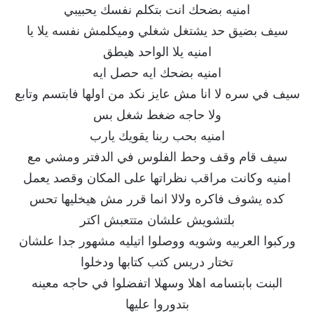
امنيه بضحك انت بتكلم نفسك يحبيبي
سيف بضيق حد يشتغل شغلي وميكلمش نفسه يلا يا
امنيه يلا الواحد هيطق
امنيه بضحك ايه حصل ايه
سيف في سره لا انا مش عايز نكد من اولها فابتسم وتابع
ولا حاجه ضغط شغل بس
امنيه بحب ربنا يقويك يارب
سيف قام وقف وحط الفلوس في الدفتر ومشي مع
امنيه وكانت مراقب نظراتها على المكان وقصد يعمل
كده يشوف فاكره ولالا انما قرر مش هيخليها تحس
بلتشويش علشان متتعبش اكتر
وركبوا العربيه وشويه ووصلوا اتيليه مشهور جدا علشان
تختار دريس كتب كتابها ودخلوا
البنت بابتسامه اهلا وسهلا اتفضلوا في حاجه معينه
بتدوروا عليها