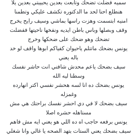
سميه فضلت تضحك وتابعت بعدين يحبيبتي بعدين يلا
هنطلع احنا لحد ما الدكتوره تكشف عليكي وتطمنا
امنيه ابتسمت وهزت راسها بماشي وسيف رايح يخرج
وقف وبصلها وباس باطن ايديه ونفخها ناحيتها ففضلت
تضحك وهو ضحك على ضحكها وخرج
يونس بضحك ماتتلم ياحيوان كفياكم ابوها واقف لو خد
باله يعني
سيف بضحك ياعم محدش شافني انت حاشر نفسك
وسطنا ليه الله
يونس بضحك ده انا لسه هحشر نفسي اكتر انهارده
وغمزله
سيف بضحك لا في دي احشر نفسك براحتك هي مش
مستاهله حشره اصلا
يونس برفعه حاجب اه ده اللي هو يعني ايه مش فاهم
سيف بضحك يعني الستات بتهد الصحه يا غالي وانا شغلي