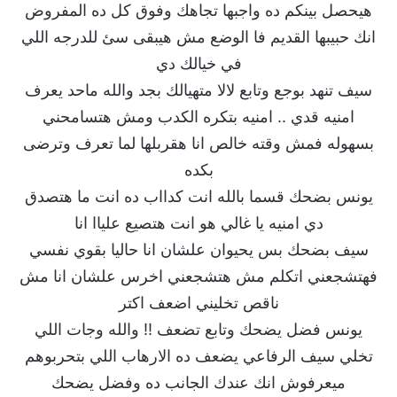
هيحصل بينكم ده واجبها تجاهك وفوق كل ده المفروض
انك حبيبها القديم فا الوضع مش هيبقى سئ للدرجه اللي
في خيالك دي
سيف تنهد بوجع وتابع لالا متهيالك بجد والله ماحد يعرف
امنيه قدي .. امنيه بتكره الكدب ومش هتسامحني
بسهوله فمش وقته خالص انا هقربلها لما تعرف وترضى
بكده
يونس بضحك قسما بالله انت كدااب ده انت ما هتصدق
دي امنيه يا غالي هو انت هتصيع علياا انا
سيف بضحك بس يحيوان علشان انا حاليا بقوي نفسي
فهتشجعني اتكلم مش هتشجعني اخرس علشان انا مش
ناقص تخليني اضعف اكتر
يونس فضل يضحك وتابع تضعف !! والله وجات اللي
تخلي سيف الرفاعي يضعف ده الارهاب اللي بتحربوهم
ميعرفوش انك عندك الجانب ده وفضل يضحك