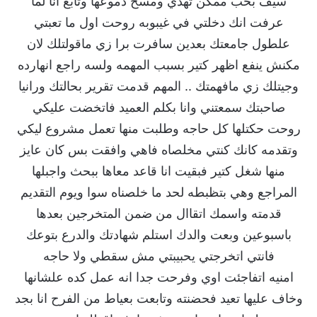
سيف بحب ممكن تهدي ومسح دموعها وتابع انا لما
عرفت انك دخلتي في غيبوبه روحت اول ما تعبتي
علطول جامعتك بعدين سافرت برا زي ماقولتلك لان
مكنش ينفع اظهر كتير بسبب المهمه ولسه راجع انهارده
وجيتلك زي مافهمتك .. المهم قدمت تقرير بحالتك ورانيا
صاحبتك سمعتني وانا بكلم العميد فاتخضت عليكي
روحت حكتلها كل حاجه وطلبت منها تعمل مشروع ليكي
وتقدمه كانك كنتي مخلصاه فاهي وافقت بس كان عايز
منها شغل كتير فبقيت انا قاعد معاها ببحث واجبلها
المراجع وهي بتظبطه لحد ما خلصناه سوا ويوم التقديم
قدمته واسمك اتقاال من ضمن المتخرجين بعدها
باسبوعين وبعت والدك استلم شهادتك والدرع بتوعك
فانتي اتخرجتي يحبيبتي مش سقطي ولا حاجه
امنيه اتفاجئت اوي وفرحت جدا انه عمل كده علشانها
وخاف عليها تعيد فحضنته وتابعت بعياط من الفرح انا بجد