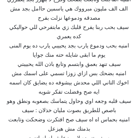
الف الف مليون مبرووك هي ياسمين حاامل بجد مش
مصدقه ودموعها نزلت بفرح
سيف بحب ربنا يفرح قلبك زي مابتفرحي للي حواليكي
كده يعمري
امنيه بحب ودموع يارب بجد يحبيبي يارب ده يوم المنى
يوم ما ابقى شايله حته منك جوايا
سيف تنهد بعمق وابتسم وتابع باذن الله يحبيبتي
امنيه بضحك بس ازاي زوزا تسمي على اسمك مش
اخوك التاني اللي محدش بيشوفه ده يضايق كان اسمه
ايه صح وفضلت تفكر شويه
سيف قلبه وجعه اوي وحاول يتماسك بصعوبه ونطق وهو
باصص للطريق بصوت مليان خذلان : سيف
امنيه بحماس اه اه سيف صح افتكرت وضحكت وتابعت
بذمتك مش هيزعل
سيف بتنهيده لا مبيزعلش اصله اتعود