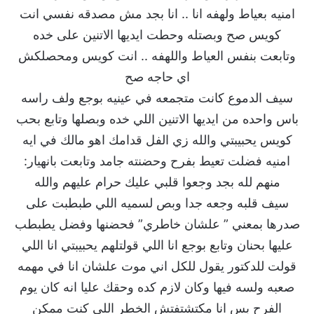
امنيه بعياط ولهفه انا .. انا بجد مش مصدقه نفسي انت
كويس صح وبصتله وحطت ايديها الاتنين على خده
وتابعت بنفس العياط واللهفه .. انت كويس ومحصلكش
اي حاجه صح
سيف الدموع كانت متجمعه في عينيه بوجع ولف راسه
باس واحده من ايديها الاتنين اللي خده وبصلها وتابع بحب
كويس يحبيبتي والله زي الفل قدامك اهو مالك في ايه
امنيه فضلت تعيط بفرح وحضنته جامد وتابعت بانهيار:
منهم لله بجد وجعوا قلبي عليك حرام عليهم والله
سيف قلبه وجعه جدا وبص لسميه اللي طبطبت على
صدرها بمعني ” علشان خاطري” فحضنها وفضل يطبطب
عليها بحنان وتابع بوجع انا اللي قولتلهم يحبيبتي انا اللي
قولت للدكتور يقول للكل اني موت علشان انا في مهمه
صعبه ولسه فيها وكان لازم كده وحقك عليا انه كان يوم
الفرح بس انا مكتشتفتش الخطر اللي كنت ممكن