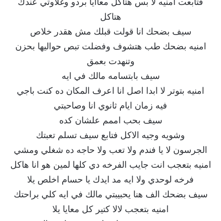
فتابعت امنيه لا بس هتاكل معاايا بردو وغلاوتي عندك
هتاكل
سيف بضحك انا قولت قبلك مش هقدر خلاص
امنيه بضحك طب هتشوف وفضلت تبص حواليها بحزن
وتنهدت بعمق
سيف بابتسامه مالك في ايه
امنيه بتوتر لا ابدا اصل انا اعرف المكان ده كنت باجي
فيه زمان ايام ثانوي انا وصاحبتي
سيف بحب اممم علشان كده
وشويه وجيه الاكل فتابع سيف تسلم تعبتك
الجرسون لا يا فندم ولا تعب ولا حاجه ده شغلي ومشي
امنيه بتعجب انت جايب الفرخه دي كلها لمين هو انا هاكل
فرخه لوحدي ولا ايه مد ايدك يا حسام اخلص يلا
سيف بضحك الف هنا يحبيبتي مالك في ايه كلي براحتك
امنيه بتعجب لالا كتير كل معايا يلا