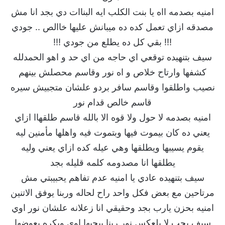
امنيه بصدمه ااه يا بنت الكلب ايه البناات دي بجد انا مش
مصدقه ازاي تعمل كده ده ميبانش عليها خاالص .. جودي
!!! بقي كل ده يطلع من جودي !!!
سيف بتنهيده توقعي اي حاجه من اي حد و اهو الحمدلله
كشفها وارتاح خلاص و اه نور وقاسم محصلش بينهم
نصيب واطلقوا وقاسم سافر بردو علشان متجبيش سيره
قاسم خالص قدام نور
امنيه بصدمه لا حول ولا قوه الا بالله قاسم طلقهاا ازاي
يعني ده كان بيموت فيها وبتموت فيه واهلها مأمنين ليه
يقوم يسيبها ويطلقها وهي عيله كده ازاي يعني وليه
يطلقها انا مصدومه كلمه قليله بجد
سيف بتنهيده عادي يا امنيه عدم تفاهم يحبيبتي مش
مرتاحين مع بعض فكل واحد راح لحاله وربنا يوفق الاتنين
امنيه بحزن يارب بجد وحقيقي انا زعلانه علشان نور اوي
سيف بحب لا بلعكس نور ربنا بيحبها اوي وبكره يعوضها