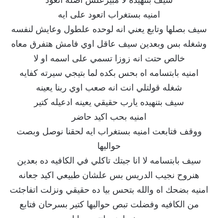
امنيه بستغراب اتعود على ايه
سيف بصلها وتابع يعني انه لوحده علطول وعايش لنفسه
وشغله بس وبعدين سيف عاقل اوي فامش هتفرق معاه
خالص حتت انه زوزا تسمي على اسمه او لا
امنيه بابتسامه اه بحس بكده لما بتيجي سيرته كفايه
شغله قولتلي انت انه صعب اوي ربنا يعينه
سيف بتنهيده يارب حقيقي يعينه ادعيله كتير
امنيه بحب اكيد حاضر
ووقف فتابعت امنيه بستغراب ايه لحقنا نوصل وبصت
حواليها
سيف بابتسامه لا انا جبتك تاكلي في الكافيه ده بعدين
هنروح نجيب الدريس بس علشان طبيعي اكيد جعانه
امنيه بضحك اه والله بتحس بيا ده حقيقي ونزلت اتفاجئت
من الكافيه وفضلت تبص حواليها كتير بسرحان فتابع