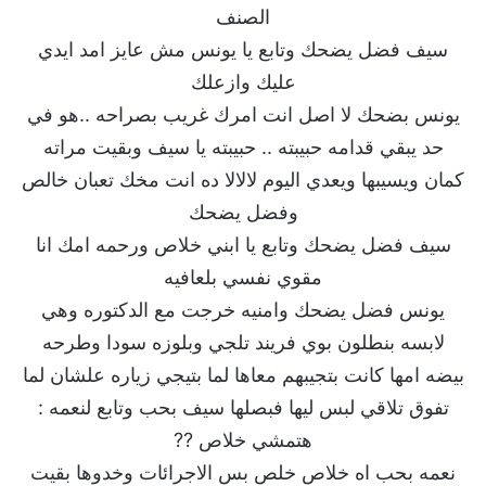
الصنف
سيف فضل يضحك وتابع يا يونس مش عايز امد ايدي
عليك وازعلك
يونس بضحك لا اصل انت امرك غريب بصراحه ..هو في
حد يبقي قدامه حبيبته .. حبيبته يا سيف وبقيت مراته
كمان ويسيبها ويعدي اليوم لالالا ده انت مخك تعبان خالص
وفضل يضحك
سيف فضل يضحك وتابع يا ابني خلاص ورحمه امك انا
مقوي نفسي بلعافيه
يونس فضل يضحك وامنيه خرجت مع الدكتوره وهي
لابسه بنطلون بوي فريند تلجي وبلوزه سودا وطرحه
بيضه امها كانت بتجيبهم معاها لما بتيجي زياره علشان لما
تفوق تلاقي لبس ليها فبصلها سيف بحب وتابع لنعمه :
هتمشي خلاص ??
نعمه بحب اه خلاص خلص بس الاجرائات وخدوها بقيت