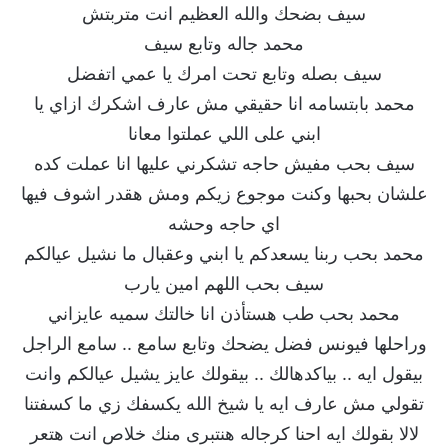
سيف بضحك والله العظيم انت متربتش
محمد جاله وتابع سيف
سيف بصله وتابع تحت امرك يا عمي اتفضل
محمد بابتسامه انا حقيقي مش عارف اشكرك ازاي يا
ابني على اللي عملتوا معانا
سيف بحب مفيش حاجه تشكرني عليها انا عملت كده
علشان بحبها وكنت موجوع زيكم ومش هقدر اشوف فيها
اي حاجه وحشه
محمد بحب ربنا يسعدكم يا ابني وعقبال ما نشيل عيالكم
سيف بحب اللهم امين يارب
محمد بحب طب هستأذن انا خالتك سميه عايزاني
وراحلها فيونس فضل يضحك وتابع سامع .. سامع الراجل
بيقول ايه .. بياكدهالك .. بيقولك عايز يشيل عيالكم وانت
تقولي مش عارف ايه يا شيخ الله يكسفك زي ما كسفتنا
لالا بقولك ايه احنا كرجاله هنتبرى منك خلاص انت هتعر