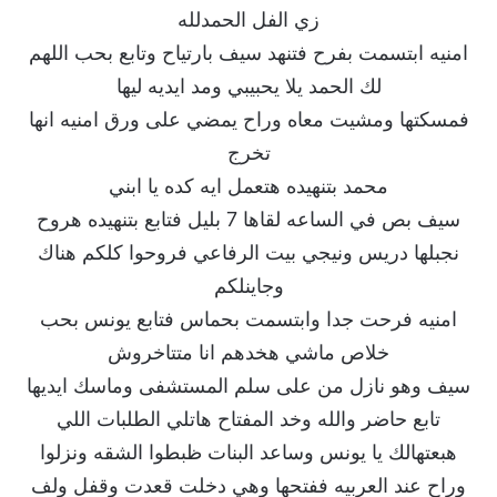
زي الفل الحمدلله
امنيه ابتسمت بفرح فتنهد سيف بارتياح وتابع بحب اللهم
لك الحمد يلا يحبيبي ومد ايديه ليها
فمسكتها ومشيت معاه وراح يمضي على ورق امنيه انها
تخرج
محمد بتنهيده هتعمل ايه كده يا ابني
سيف بص في الساعه لقاها 7 بليل فتابع بتنهيده هروح
نجبلها دريس ونيجي بيت الرفاعي فروحوا كلكم هناك
وجاينلكم
امنيه فرحت جدا وابتسمت بحماس فتابع يونس بحب
خلاص ماشي هخدهم انا متتاخروش
سيف وهو نازل من على سلم المستشفى وماسك ايديها
تابع حاضر والله وخد المفتاح هاتلي الطلبات اللي
هبعتهالك يا يونس وساعد البنات ظبطوا الشقه ونزلوا
وراح عند العربيه ففتحها وهي دخلت قعدت وقفل ولف