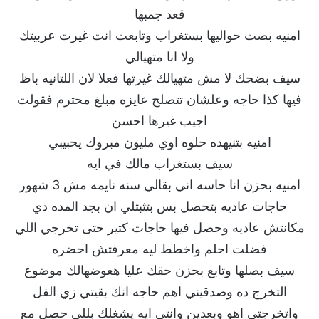
قعد جمبها
امنيه بصت حواليها بستغراب وتابعت انت غيرت عربيتك
ولا انا متهيالي
سيف بضحك لا مش متهيالك غيرتها فعلا لان اللتانيه باظ
فيها كذا حاجه وعلشان تتصلح عايزه مبلغ محترم فقولت
اجيب غيرها احسن
امنيه بتنيهده حلوه اوي مليون مبروك يحبيبي
سيف بستغراب مالك في ايه
امنيه بحزن انا حاسه اني بقالي سنه نايمه مش 3 شهور
حاجات عاديه بتحصل بس بتثبتلي ان بجد المده دي
مكانتش عاديه وحصل فيها حاجات كتير حتى تخرجي اللي
فضلت احلم واخطط ليه معرفتش احضره
سيف بصلها وتابع بحزن حقك عليا هعوضهالك موضوع
التخرج ده وصدقيني اهم حاجه انك بقيتي زي الفل
واتخرجتي اهو وبعدين وانتي ايه يشغلك بللي حصل مع