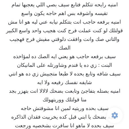
امنيه رايحه تتكلم فتابع سيف بصي اللي يعجبها تمام
تقيسه واشوفه بس اهم حاجه يكون واسع
امنيه برفعه حاجب انت بتتكلم نيابه عني ليه هو انا مش
قولتلك لو كنت عملت فرح كنت هجيب واحد واسع الكبير
والتاني صك وانت وافقت دلوقتي مفيش فرح فهجيب
الصك
سيف برفعه حاجب هو يعني ايه الصك ده لمؤاخذه
البنت : زي ده يا فندم وشاورتله على المانيكان
سيف شافه وتابع بحده لا طبعا متجبيش زي ده هو انتي
شايفه نفسك رفيعه ولا ايه
امنيه بصتله بتفاجئ وتابعت بضحك لالالا انت بتهزر بجد
منا قولتلك ووريتهولك
سيف بحده وريتيه لمين انا مشوفتش حاجه
امنيه بضحك يا ابني قبل كده يخربيت فقدان الذاكره
سيف بحده لا ماهو انا سافرت بشخصيه ورجعت