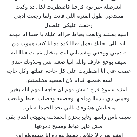
اتعرضله غير يوم فرحنا فاضطريت لكل ده وكنت
مستخبي طول الفتره اللي فاتت ولما رجعت اديني
رجعت عليكي علطول
امنيه بصتله وتابعت بعياط حراام عليك يا حسااام مهمه
ايه اللي تخليك تعمل فيااا كده ده انا كنت هموت من
صدمتي ووجعي وبفستاني انت متخيل عملت فيااا ايه
سيف بوجع عارف والله انها صعبه بس وغلاوتك عندي
غصب عني انا اضطريت على كل حاجه عملتها وكل حاجه
لسه هعملها قدام لان القضيه مخلصتش
امنيه بدموع فرح : مش مهم اي حاجه المهم انك بخير
وجمبي دي بلدنياا ومافيها وحضنته وفضلت تعيط وتابعت
متخيلتش هشوفك تااني بجد الحمدلله يارب
سيف باس راسها وتابع بحزن الحمدلله يحبيبتي اهدي بقى
مش عايز عياط ومسح دموعها
امنيه بفرح لا خلاص هعيط ليه ده انا مبسوطه اوي