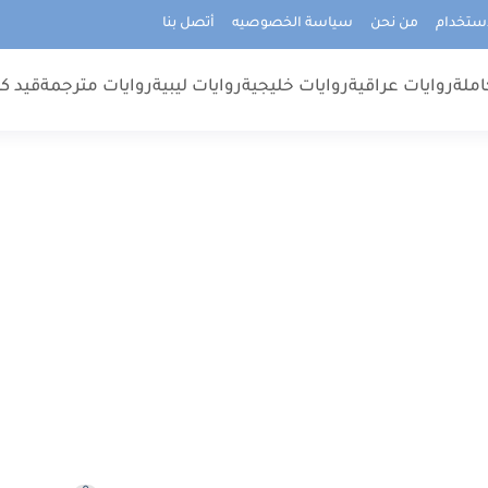
استخدام
من نحن
سياسة الخصوصيه
أتصل بنا
املة
روايات عراقية
روايات خليجية
روايات ليبية
روايات مترجمة
قيد كت