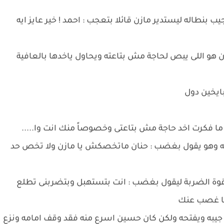
نطاله ليستدير مازن قائلا بتعجب : احمد ! خير عايز ايه
ن هو اللى يبص لحاجة مش بتاعته ويحاول ياخدها بالعافية
بايخين دول
 ما فكرت اخد حاجة مش بتاعتى وخصوصاً منك انت وا.....
ه وهو يقول بغضب : حنان ماتخصكش يا مازن ولا تخص حد
وة الضربة ليقول بغضب : انت بتستهبل وبتضربنى تطلع
ليا غصب عنك
 جيبه ويفتحه ولكن كان حسين اسرع منه فقد وقف امامه ونزع