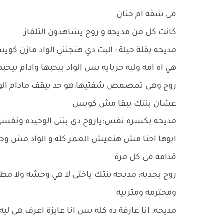
فى شقه ام حنان
كانت كل من مديحه و روح يشاهدون التلفاز
مديحه بقلة حيلة : البت دي هتجنني الواد مازن ك
هي اه امه وليه حربايه بس الواد بيحبها وادام بيح
روح وهى تمصمص شفتيها:هو حد بيقف مادام الولي
عشان بنتك يبقا مش كويس
مديحه بكسره نفس:ياروح دى بنتى الوحيده ونفس
ابوها احنا مش هنعيش العمر كله و الواد مش وح
قدامه فى كل مرة
ومحترمه ومتربيه
مديحه: انا عارفة ده كله بس انا عايزة اعرف هى لي