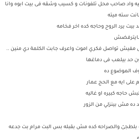
عليه واد صاحب محل تلفونات و كسيب وشقه فى بيت ابوه وانا
كانت سته ميته
 بيت يرد الروح وحاجه كده اخر فخامه
 مايترفضش
 مفيش تواصل فكري اموت واعرف جابت الكلمة دي منين ..
كون حد بيلعب فى دماغها
وف الموضوع ده
 على ايه مع الحج عمار
ش حاجه كبيره او غاليه
د ده مش بينزلي من الزور
بلطجىّ والصراحه كده مش بقبله بس البت مرام بت جدعه
ه