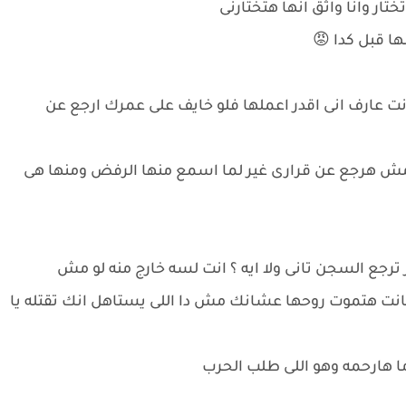
تار وانا واثق انها هتختارنى
ا قبل كدا 😡
ت عارف انى اقدر اعملها فلو خايف على عمرك ارجع عن
نا مش هرجع عن قرارى غير لما اسمع منها الرفض ومنها هى
ترجع السجن تانى ولا ايه ؟ انت لسه خارج منه لو مش
نت هتموت روحها عشانك مش دا اللى يستاهل انك تقتله يا
ما هارحمه وهو اللى طلب الحرب