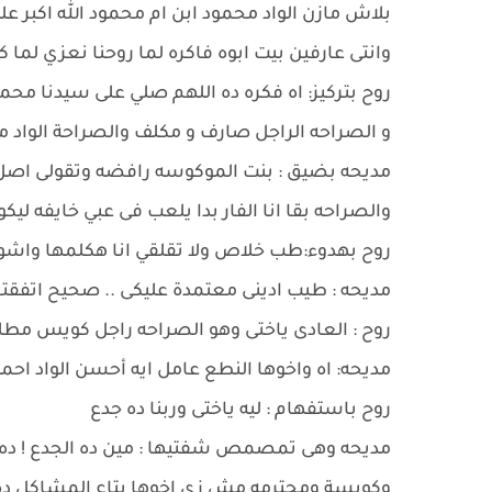
بلاش مازن الواد محمود ابن ام محمود الله اكبر 
وانتى عارفين بيت ابوه فاكره لما روحنا نعزي لما 
روح بتركيز: اه فكره ده اللهم صلي على سيدنا محمد
و الصراحه الراجل صارف و مكلف والصراحة الواد
مديحه بضيق : بنت الموكوسه رافضه وتقولى اصل
والصراحه بقا انا الفار بدا يلعب فى عبي خايفه لي
روح بهدوء:طب خلاص ولا تقلقي انا هكلمها واش
مديحه : طيب ادينى معتمدة عليكى .. صحيح اتفقتم
روح : العادى ياختى وهو الصراحه راجل كويس مطلب
مديحه: اه واخوها النطع عامل ايه أحسن الواد احم
روح باستفهام : ليه ياختى وربنا ده جدع
مديحه وهى تمصمص شفتيها : مين ده الجدع ! ده 
وكويسة ومحترمه مش زى اخوها بتاع المشاكل د