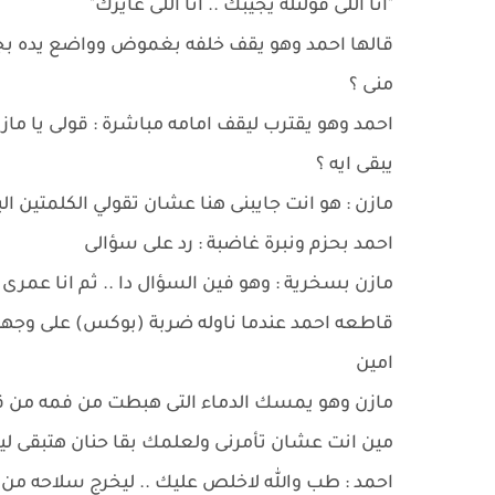
"انا اللى قولتله يجيبك .. انا اللى عايزك"
قالها احمد وهو يقف خلفه بغموض وواضع يده بجيب ب
منى ؟
احمد وهو يقترب ليقف امامه مباشرة : قولى يا ماز
يبقى ايه ؟
مازن : هو انت جايبنى هنا عشان تقولي الكلمتين ال
احمد بحزم ونبرة غاضبة : رد على سؤالى
مازن بسخرية : وهو فين السؤال دا .. ثم انا عمرى
قاطعه احمد عندما ناوله ضربة (بوكس) على وجه
امين
مازن وهو يمسك الدماء التى هبطت من فمه من ق
مين انت عشان تأمرنى ولعلمك بقا حنان هتبقى 
احمد : طب والله لاخلص عليك .. ليخرج سلاحه من