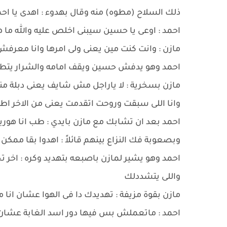
ذلك السلاح (مطوه) منه وقال بهدوء : اهدى يا ا
احمد : اوعى يا حسين سيبنى اخلص عليه والله م
مازن : وانت كنت مين يعنى ولى امرها وانا معرفش ا
احمد وهو يدفش حسين ويقف امامه والشرار يتطاير
مازن بسخرية : لا ياراجل مش شايف يعنى دبلة منور
وانا اللى سبقت وروحت اتقدمت يعنى من الاخر اط
احمد بعد ان تشابك مع مازن بايدي : طب انا هوري
وبصعوبة فك النزاع بينهم قائلاً : اهدوا بقا ممكن 
احمد وهو يشير لمازن باصبعه بتهديد وكره : اخر 
واللى يتشددلك
مازن بقوة مزيفة : تهديدك دا فى الهوا عشان انا
احمد : ماتعملش بس فيها دور اسد الغابة عشان