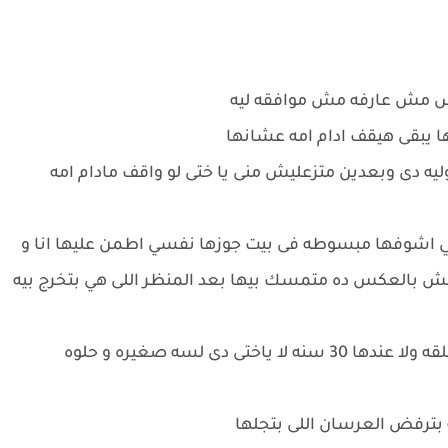
ويس مش عارفه مش موافقه ليه
بها يبقى هيقف ادام امه عشانها
ه دى وبعدين متزعليش منى يا ختى لو واقف مادام امه
ي اشوفها مبسوطه فى بيت جوزها نفسي اطمن عليها انا و
ش بالعكس ده متمسك بيها بعد المنظر اللى هي بتخرج بيه
روح بجديه: مديحه بنتك ياختى لا هي وحشه ولا مطلقه ولا عندها 30 سنه لا ياختى دى لسه صغيره و حلوه
ه بترفض العرسان اللى بتجلها