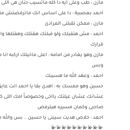
مازن : طب وعلى ايه دا كله ماتسيب حنان هى اللى تخ
احمد بعصبية : دا على اساس انك ماترفضتش منه
مازن : ممكن تقبلنى المرادى
احمد : مش هتقبلك ولو قبلتك هقتلك وهقتلها وان
قرارك
مازن وهو يغادر من امامه : اعلى ماخيلك اركبه ا
وبس
احمد : وعهد الله ما هسيبك
حسين وهو ممسك به : اهدى بقا يا احمد انت عايز 
عشانك عشان عيلتك يااخى وخصوصاً امك اللى كا
صاحبى وكمان مسيره هيترفض
احمد : خلاص هديت سيبنى يا حسين .. بس والله 
💫💫💫💫💫💫💫💫💫💫