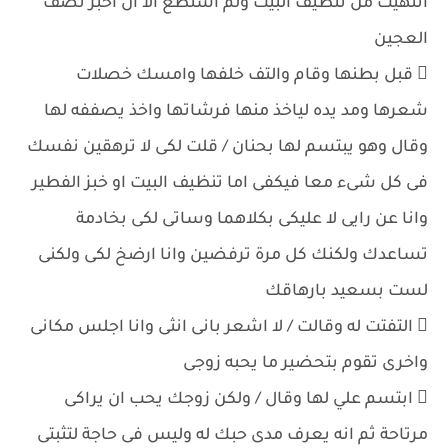
انتهيت من تنظيف البيت ولم استطع الا ان اخبز نصف
العجين
 قبل بطنها وقام والتف خلفها وامسك خصلات
شعرها ومد يده لياخذ منها فرشاتها واخذ يصففه لها
وقال وهو يبتسم لها بحنان / قلت لكى لا ترهقين نفسك
فى كل شىء معا فيكفى اما تنظيف البيت او خبز الفطير
وانا عن رايى لا عليكى بكلاهما وساتى لكى بخادمة
تساعدك ولكنك كل مرة ترفضين وانا ارضخ لكى ولكنى
لست بسعيد بارهاقك
 التفتت له وقالت / لا اشعر بانى انثى وانا اجلس مكانى
واخرى تقوم بتحضير ما يحبه زوجى
 ابتسم علي لها وقال / ولكن زوجك يحب ان يراكى
مرتاحة ثم انه يعرف مدى حبك له وليس فى حاجة لتثبتى