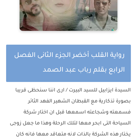
رواية القلب أخضر الجزء الثانى الفصل
الرابع بقلم رباب عبد الصمد
السيدة ايزابيل للسيد البيرت / ارى اننا سنحظى قريبا
بصورة تذكارية مع القبطان الشهير الفهد الثائر
فسمعته وشجاعته اسمعها قبل ان اختار شركة
السياحة التى ابحر معها لتلك الرحلة وهذا ما جعل زوجى
يختار هذه الشركة بالذات لانه متعاقد معها فانه كان