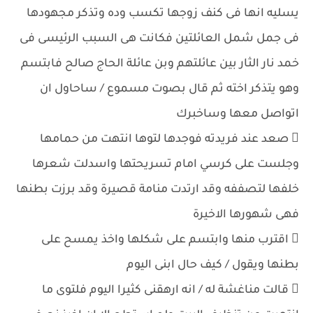
يسليه انها فى كنف زوجها تكسب وده وتذكر مجهودها
فى جمل شمل العائلتين فكانت هى السبب الرئيسى فى
خمد نار الثار بين عائلتهم وبن عائلة الحاج صالح فابتسم
وهو يتذكر اخته ثم قال بصوت مسموع / ساحاول ان
اتواصل معها وساخبرك
 صعد عند فريدته فوجدها لتوها انتهت من حمامها
وجلست على كرسي امام تسريحتها واسدلت شعرها
خلفها لتصففه وقد ارتدت منامة قصيرة وقد برزت بطنها
فهى شهورها الاخيرة
 اقترب منها وابتسم على شكلها واخذ يمسح على
بطنها ويقول / كيف حال ابنى اليوم
 قالت مناغشة له / انه ارهقنى كثيرا اليوم فلتوى ما