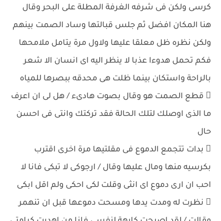
كرسى ولكن فى شرفه الغرفة المطلة على البحر وقال
هنا المكان افضل ثم جلس قبالتها وساد الصمت بينهم
ولكن نظره ظل معلقا عليها ولاول مرة يتامل ملامحها
فكم تحمل هدوءا عذبا لا ينظر اليه اى انسان الا شعر
بالراحة واستكان بينما ظلت هى محدقه ببصرها للمياه
 قطع الصمت هو وقال بصوت هادىء / هل لى ان اعرف
ما الذى اوصلك لتلك الحالة فقد تركتك وانتى فى احسن
حال
 بدات تتجمع الدموع فى مقلتيها مرة اخرى اقترب
بكرسيه منها ومال عليها وقال / ارجوكى لا تبكى فانا لا
احب ان ارى دموع اى انثى وقلت لكى احكى ولم اقل ابكى
 نظرت له ومدت يدها ومسحت دموعها قبل ان تنهمر