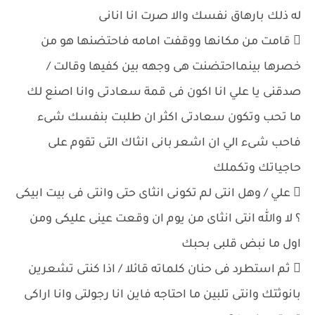
له ذلك بارهاق نفسك والا صرت انا انانى
 قامت من مكانها ووقفت امامه فاحتضنها هو من
خصرها بينمااحتضنت هى وجهه بين كفيها وقالت /
صدقنى يا علي انا اكون فى قمة سعادتى وانا اصنع لك
ما تحب وتكون سعادتى اكثر ان طلبت بنفسك شىء
فاحب شىء الي ان اشعر بانى انثاك التى تقوم على
حاجياتك وتكملك
 علي / وهل انتى لم تكونى انثاى حتى وانتى فى بيت ابيكى
؟ لا والله انتى انثاى من يوم ان وقعت عينى عليكى ومن
اول ما نبض قلبى بحبك
 ثم استطرد فى حنان كلماته قائلا / اذا كنتى تشعرين
بانوثتك وانتى تلبين ما احتاجه فاين انا رجولتى وانا اراكى