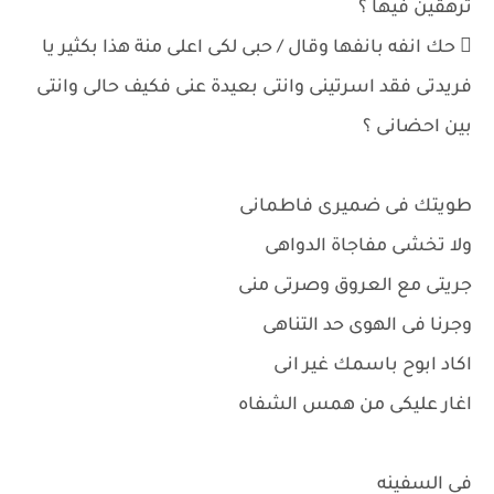
ترهقين فيها ؟
 حك انفه بانفها وقال / حبى لكى اعلى منة هذا بكثير يا
فريدتى فقد اسرتينى وانتى بعيدة عنى فكيف حالى وانتى
بين احضانى ؟
طويتك فى ضميرى فاطمانى
ولا تخشى مفاجاة الدواهى
جريتى مع العروق وصرتى منى
وجرنا فى الهوى حد التناهى
اكاد ابوح باسمك غير انى
اغار عليكى من همس الشفاه
فى السفينه