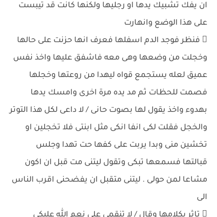
ان يفك تشبيك يدها او رجليها ولكنها كانت قد تيبست
على هذا الوضع وانهارت
 فنظر فوجد الدم اسفلها فعرف انها حزنت على حالها
وخجلت من وضعها وهى معه فاشفق عليها واخذ نفس
عميق لعله يستجمع قواه ليهدا من روعتها وخجلها
فصمت للحظات ثم مد يده مرة اخرى وامسك يدها
بهدوء واخذ يقول لها بصوت حانى / لا داعى لكل هذا التوتر
والخجل فقلت لكى انفا انكى مثل ابنتى فلا تخجلين او
تخشين منى وبدا يربت على كفها حت تهدا وجلس
قبالتها فسمعها تبكى وتقول ليتنى مت قبل ان اكون
مشاعا لمن حولى . ليتنى متقبل ان يفضحنى اقرب الناس
الى
 تاثر بكلامها وقال / لا تنقمى على نعم الله عليكى