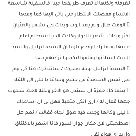
لغرفته ولكنها لا تعرف طريقها جيدا فالسفينة شاسعة
الاتساع ففضلت الانتظار حتى ياتى اليها كما وعدها
 الوقت طال ولم يعد ايوب وبدات هى تشعر بالغثيان
اكثر وبدات تشعر بالدوار وكادت الدنيا ستظلم امام
عينيها ومما زاد الوضع تازما ان السيدة ايزابيل والسيد
البيرت استاذنوا وقاموا ليكملوا نزهتهم معا
 السيدة ايزابيل بوجه ضحوك / سانتظرك هنا كل يوم
على نفس المنضدة فى جميع وجباتنا يا ليلى الى اللقاء
 بينما كاد حمزة ان يستذن هو الاخر ولكنه لاحظ شحوب
جهها قفال له / ارى انكى متعبة فهل لى ان اساعدك
 ليلى وكانها وجدت فيه طوق نجاه فقالت / نعم هل
اصطحبتنى لاى مكان جوار السور فانا اشعر بالاختناق
واريد اى هواء نقى