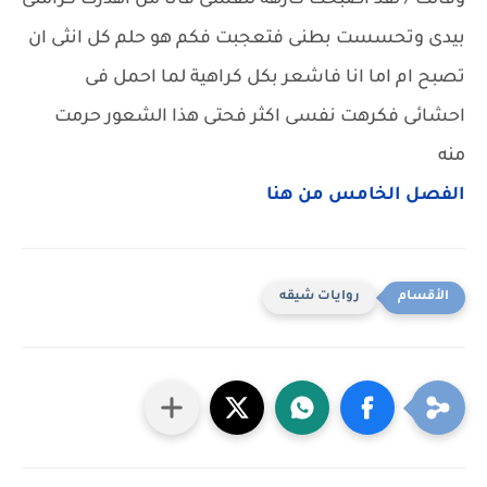
وقالت / لقد اصبحت كارهة لنفسى فانا من اهدرت كرامتى
بيدى وتحسست بطنى فتعجبت فكم هو حلم كل انثى ان
تصبح ام اما انا فاشعر بكل كراهية لما احمل فى
احشائى فكرهت نفسى اكثر فحتى هذا الشعور حرمت
منه
الفصل الخامس من هنا
روايات شيقه