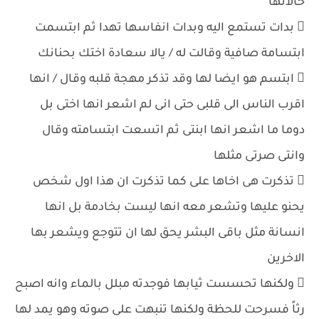
حالاتها
 بدات تستمع اليه وبدات انفاسها تهدا ثم ابتسمت
ابتسامة صافية وقالت له / يالا سعادة اختك بحنانك
 ابتسم هو ايضا لها وقد تذكر مهجة قلبه وقال / انها
اقرب الناس الى قلبى حتى انى لم اشعر انها اختى بل
دوما ما اشعر انها ابنتى ثم اتسعت ابتسامته وقال
وانتى صرتى مثلها
 تذكرت هى اخاها على كما تذكرت ان هذا اول شخص
يحنو عليها وتشعر معه انها ليست بخادمة بل انها
انسانة مثل باقى البشر يحق لها ان تتوجع ويشعر بها
الاخرين
 ولكنها تحسست ثيابها فوجدته مبلل بالماء وانه اصبح
رثاً فسرحت للحظة ولكنها تنبهت على صوته وهو يمد لها