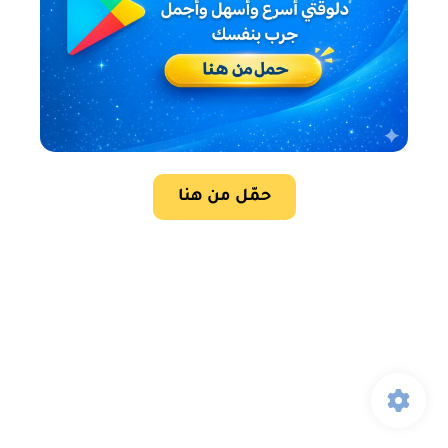
حمّل من هنا