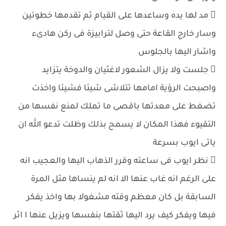
 مد لها يده وساعدها على القيام ثم تقدمها خطوتين
وسار خارج القاعة حتى وصل لترابيزة فى ركن هادىء
واشار اليها بالجلوس
 جلست ولا يزال الشعور لاغثيان والدوخة يتزايد
واصبحت الرؤية امامها تتلاشى شيئا فشيئا واخذت
تضغط على معدتها باقصى ما تملك لمنع نفسها من
التقيوء فهذا المكان لا يسمح بذلك وظلت تدعو الله ان
ياتى ايوب بسرعة
 نظر ايوب فى ساعته وقرر الذهاب اليها والعجيب انه
على الرغم انه غاب عنها الا انه لم ينساها مثل المرة
السابقة بل كان معظم وقته مشغولا بها واخذ يفكر
فيها ويفكر كيف يرد اليها ثقتها بنفسها ويزيل عنها ا اثر