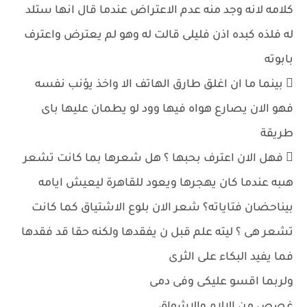
كلامه لانه وجد منه عدم الاعتراض عندما قال انها ستلد
له فلذه كبده اذن فليلى قالت له وهو لم يعترض واعترف
بابوته
 بينما ما ان اغلق طارق الهاتف الا واخذ يؤنب نفسه
فهو الان يصارع هواه فيها وود لو يطمان عليها باى
طريقة
 فهل الان اعترف بحبها ؟ هل شعرها بما كانت تشعر
هىبه عندما كان يهجرها ويعود للقاهرة ليعيش ايامه
بيناحضان فتاياته؟ شعر الان بلوع الاشتياق كما كانت
تشعر هى ؟ ليته علم قبل ن يفقدها ولكنه حقا قد فقدها
فما يفيد البكاء على الثرى
ولربما اقسو عليكى وفى دمى