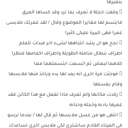
بتغيرها
 وقفت خجلة لا تعرف بما ترد وقد كساها العرق
فابتسم لها مغايرا الموضوع وقال / لقد غمرتك ملابسى
غمرا فهى كبيرة عليكى كثيرا
 نجح هو ان يشد انتباهها لشىء اخر فبدات تلملم
اطراف بنطال منامته الطويلة واطراف اكمامها فنظرا
كلاهما لبعض ثم اتسعت ابتسمتهما معا
 فوجئت مرة اخرى انه يمد لها يده وياخذ منها ملابسها
وقام بغسلها
 رقدت مكانها ولم تعرف ماذا تفعل مع هذا الكائن فقد
غمرها بادبه وخجله وحنانه
 انتهى هو من غسل ملابسها ثم قال لها / عندما نرسو
فى الميناء القادم ساشترى لكى ملابس اخرى تساعدك