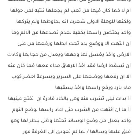
واخذت تتقيا وتصرخ من الالم ولكنها لم تهتم ان سمعها
ام لا فما كان فيها من تعب لم يجعلها تنتبه لمن حولها
ولكنها للوهلة الاولى شعرت انه يحاوطها ولم يتركها
واخذ يحتضن راسها بكفيه لعدم تصدعها من الالم وما
ان انتهت الا ووضع يده تحت ابطها ورفعها من على
الارض واخذ يغسل لها وجهها ويعدل من حجابها وكادت
ان تسقط ارضا فقد اخذ الارهاق مداه معها فما كان منه
الا ان رفعها ووضعها على السرير وبسرعة احضر كوب
ماء بارد ورفع راسها واخذ يسقيها
 بدات ليلى تشرب منه وهى بالكاد قادرة ان تفتح عينيها
 ما ان انتهت من الشرب حتى اعاد راسها لوضع النوم
واخذ يعدل من وضع الوسائد تحتها وظل ينظر لها وهو
قلق عليها وسالها / لما لم تعودى الى الغرفة فور