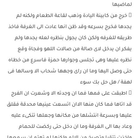
لماضيها
 خرج من كابينة اليادة وذهب لقاعة الطعام ولكنه لم
يجدها فخرج بسرعه وقد ظن انها عادت الى الغرفة فاخذ
طريقه للغرفه ولكن كان يجول بنظره لعله يجدها ولم
يفكر ان يدخل لاى صالة من صالات اللهو وفجاة وقع
نظره عليها وهى تجلس وجوارها حمزة فاسرع من خطاه
حتى وصل اليها وما ان راى وجهها شحاب الا وسالها فى
لهفة / هل حل بك سوء
 اطبقت على فمها فما ان وجدته الا وشعرت ان الفرج
قد اتاها فما كان منها الاان اتسعت عينيها محدقة فقلق
عليها وبسرعة انتشلها من مكانها وجعلها تتكىء عليه
وعاد بها الى الغرفة وما ان دخل حتى ركضت للحمام