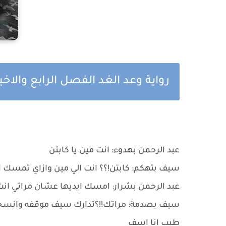
رواية وعد الغد الفصل الرابع والاخي
عبد الرحمن بهدوء: انت مين يا كابتن
سيف بتهكم: كابتن!؟؟ انت الي مين وازاي تمسك ا
عبد الرحمن بشرار: امسك ايديها عشان مراتي ان
سيف بصدمة: مراتك!!؟تدارك سيف موقفه وانسحب 
طيب انا اسف