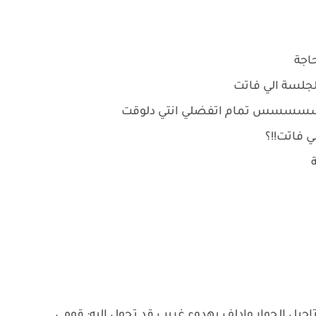
اجة
لجلسة الي فاتت
: بسسسسس تمام اتفضلي انتي دلوقت
ي فاتت!!؟
ة
تاجيل الحوار وادلف بهدوء غريب قد تحول اليه: قومي