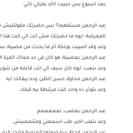
بعد اسبوع بس حبيبت ااكد عليكي تاني
عبد الرحمن مستفهما؟ بس حضرتك مقولتليش ح
الممرضة: ايوه ما حضرتك مش انت الي كنت هنا ا
وعد وقد أصيبت بوعكة اثر ما يحدث من مصيبة
عبد الرحمن بعصبية: هو كان في حد معاك المرة ال
وعد بتعب: ايوه كان سيف الي انت قابلته من شوي
عبد الرحمن محاولا حسن الظن: وده يبقالك ايه
وعد بتوتر: ده واحد كنت مرتبطة بيه قبلك
عبد الرحمن بغضب: نعععععم
وعد بتعب اكبر: طب اسمعني ومتتعصبش
عبد الرحمن لاحظ نبرة صوتها المتعبة فاتخذ قرار 