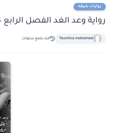
روايات شيقه
رواية وعد الغد الفصل الرابع 4 والاخير بقلم مريومة
Yasmina mohamed
منذ بضع سنوات