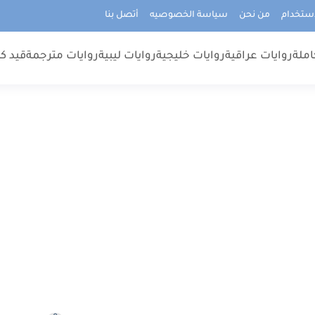
استخدام
من نحن
سياسة الخصوصيه
أتصل بنا
املة
روايات عراقية
روايات خليجية
روايات ليبية
روايات مترجمة
قيد كت