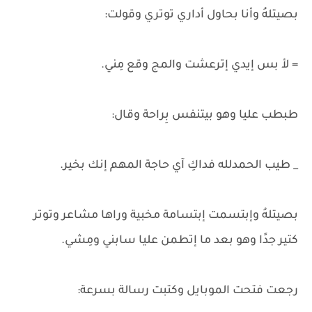
بصيتلهُ وأنا بحاول أداري توتري وقولت:
= لأ بس إيدي إترعشت والمج وقع مِني.
طبطب عليا وهو بيتنفس بِراحة وقال:
_ طيب الحمدلله فداكِ آي حاجة المهم إنك بخير.
بصيتلهُ وإبتسمت إبتسامة مخبية وراها مشاعر وتوتر
كتير جدًا وهو بعد ما إتطمن عليا سابني ومِشي.
رجعت فتحت الموبايل وكتبت رسالة بسرعة: