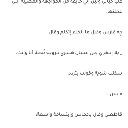
عليا حياتي وبين إني خايفة من المواجهة والمصيبة اللي
عملتها.
جِه فارس وقبل ما أتكلم إتكلم وقال:
_ يلا إجهزي بقى عشان هنخرج خروجة تُحفة أنا وإنتِ.
سكتت شوية وقولت بتردد:
= بس...
قاطعني وقال بحماس وإبتسامة واسعة: