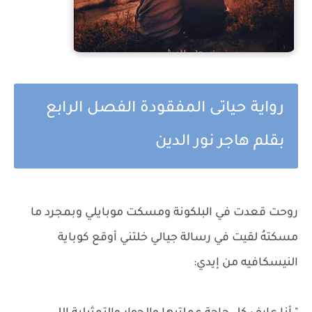
رواية حياتى المفقودة الفصل الرابع
بقلم هاجر نور الدين
روحت قعدت في البلكونة ومسكت موبايلي وبمجرد ما
مسكتهُ لقيت في رسالة جيالي خلتني أوقع كوباية
النيسكافيه من إيدي: