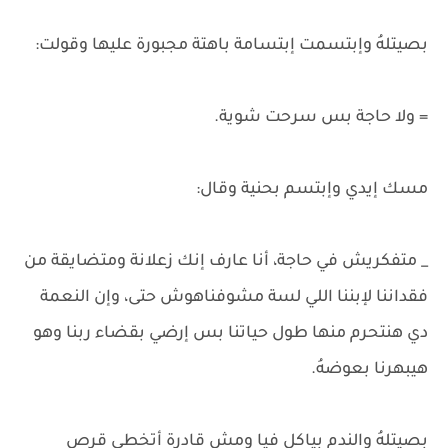
بصيتلهُ وإبتسمت إبتسامة باهتة مجبورة عليها وقولت:
= ولا حاجة بس سرحت شوية.
مسك إيدي وإبتسم بحنية وقال:
_ متفكريش في حاجة، أنا عارف إنك زعلانة ومتضايقة من
فقداننا لإبننا اللي لسة مشوفناهوش حتى، وإن النعمة
دي هنتحرم منها طول حياتنا بس إرضي بقضاء ربنا وهو
هيبهرنا بعوضهُ.
بصيتلهُ والندم بياكل فيا ومش قادرة أتخطى قرص