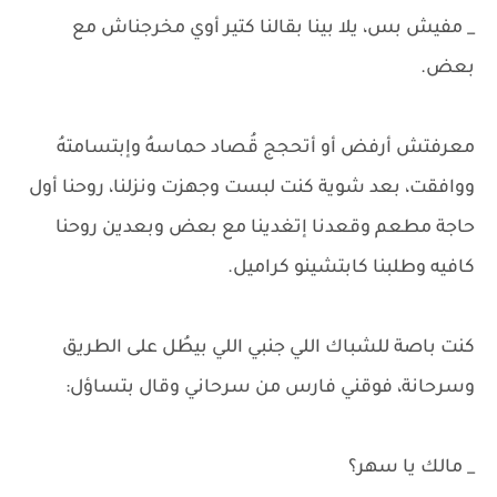
_ مفيش بس، يلا بينا بقالنا كتير أوي مخرجناش مع
بعض.
معرفتش أرفض أو أتحجج قُصاد حماسهُ وإبتسامتهُ
ووافقت، بعد شوية كنت لبست وجهزت ونزلنا، روحنا أول
حاجة مطعم وقعدنا إتغدينا مع بعض وبعدين روحنا
كافيه وطلبنا كابتشينو كراميل.
كنت باصة للشباك اللي جنبي اللي بيطُل على الطريق
وسرحانة، فوقني فارس من سرحاني وقال بتساؤل:
_ مالك يا سهر؟