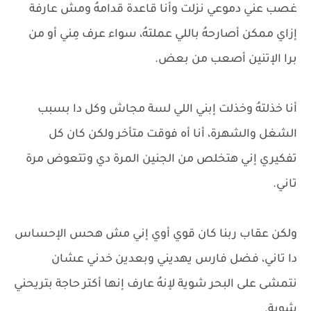
غصب عني دموعي نزلت وأنا قاعدة قدامهُ ومش عارفة
إزاي ممكن أصارحهُ باللي عملتهُ، سواء عرف مِني أو من
برا الإتنين أصعب من بعض.
أنا خذلتهُ وخذلت إبني اللي لسة مجاش وكل دا بسبب
الشغل والشهرة، أنا أه فوقت متأخر ولكن كان كل
تفكيري إني هتخلص من الجنين المرة دي وتتعوض مرة
تاني.
ولكن عقاب ربنا كان قوي أوي إني مش هحس الإحساس
دا تاني، فضل فارس يهديني وبعدين خدني عشان
نتمشى على البحر شوية لإنهُ عارف إنها أكتر حاجة بتريحني
شوية.