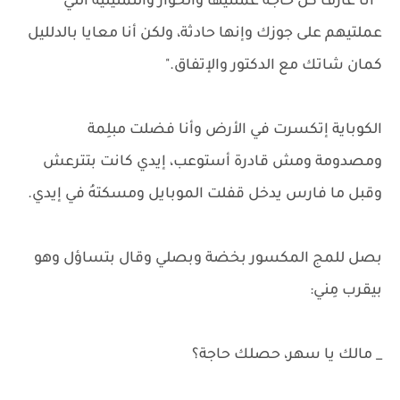
" أنا عارف كل حاجة عملتيها والحوار والتمثيلية اللي
عملتيهم على جوزك وإنها حادثة، ولكن أنا معايا بالدلليل
كمان شاتك مع الدكتور والإتفاق."
الكوباية إتكسرت في الأرض وأنا فضلت مبلِمة
ومصدومة ومش قادرة أستوعب، إيدي كانت بتترعش
وقبل ما فارس يدخل قفلت الموبايل ومسكتهُ في إيدي.
بصل للمج المكسور بخضة وبصلي وقال بتساؤل وهو
بيقرب مِني:
_ مالك يا سهر، حصلك حاجة؟