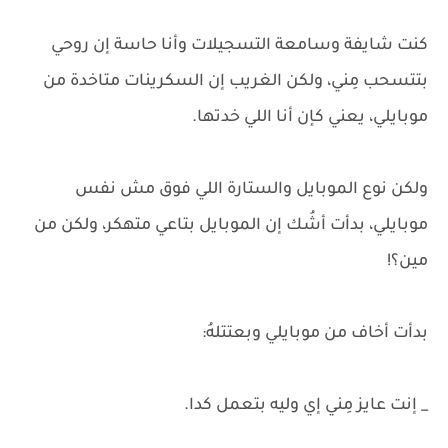
كنت شايفة وسامعة التسجيلات وأنا حاسة إن روحي
بتتسحب مِني، ولكن الغريب إن السكرينات متاخدة من
موبايلي، يعني كإن أنا اللي خدتها.
ولكن نوع الموبايل والستارة اللي فوق مش نفس
موبايلي، بدأت أشُك إن الموبايل بتاعي متهكر، ولكن من
مين؟!
بدأت أخاف من موبايلي وبعتتلهُ:
_ إنت عايز مِني إي وليه بتعمل كدا.