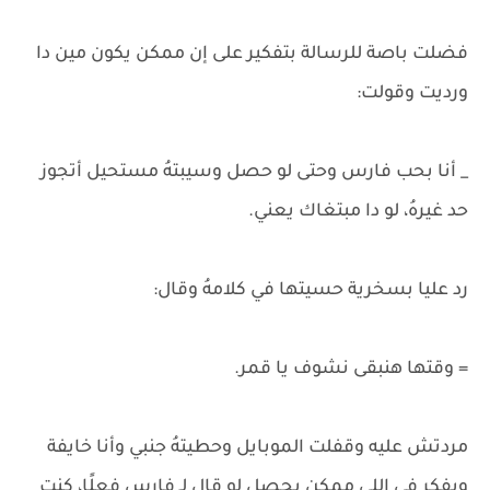
فضلت باصة للرسالة بتفكير على إن ممكن يكون مين دا
ورديت وقولت:
_ أنا بحب فارس وحتى لو حصل وسيبتهُ مستحيل أتجوز
حد غيرهُ، لو دا مبتغاك يعني.
رد عليا بسخرية حسيتها في كلامهُ وقال:
= وقتها هنبقى نشوف يا قمر.
مردتش عليه وقفلت الموبايل وحطيتهُ جنبي وأنا خايفة
وبفكر في اللي ممكن يحصل لو قال لـ فارس فعلًا، كنت