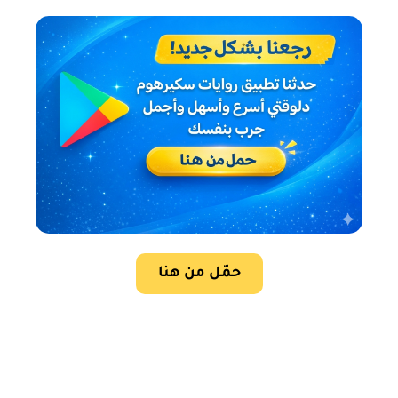
حمّل من هنا