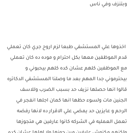
وبتنزف وفي ناس
اخذوها علي المستشفي طبعا لزم اروح جري كان تعملي
قدم الموظفين معها بكل احترام و موده ده كان تعملي
مع الموظفين كلهم عشان كده كلهم بيحبوني و
بيحترموني جدا المهم بعد ما وصلنا المستشفي الدكاتره
قالوا انها حصلها نزيف حد بسبب الضرب وللاسف
الجنين مات ولسوء حظها انها كمان اجلها انفجر في
الرحم و عايزين حد يمضي علي الاقرار ده لانها رفضه
تعمل العمليه في الشركه كانوا عارفين هي متجوزها
ولكنهم مكنوش عارفين مين جوزها ولا اهلها عشان كده