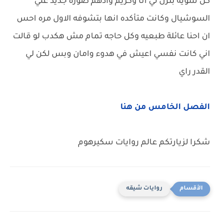
كل شويه بنزل لي انا وكريم وادهم صوره جديد علي
السوشيال وكانت متأكده انها بتشوفه الاول مره احس
ان احنا عائلة طبعيه وكل حاجه تمام مش هكدب لو قالت
اني كانت نفسي اعيش في هدوء وامان وبس لكن لي
القدر راي
الفصل الخامس من هنا
شكرا لزيارتكم عالم روايات سكيرهوم
روايات شيقه