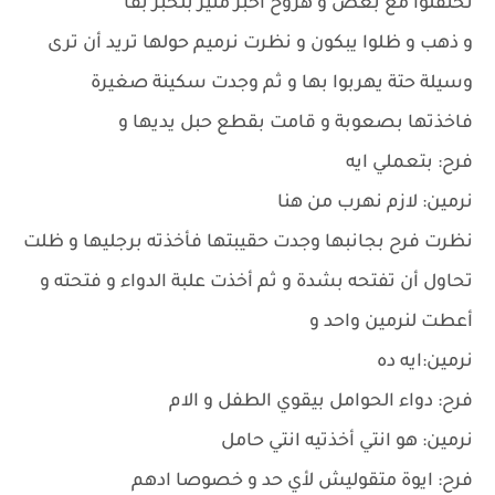
تحتفلوا مع بعض و هروح أخبر منير بلخبر بقا
و ذهب و ظلوا يبكون و نظرت نرميم حولها تريد أن ترى
وسيلة حتة يهربوا بها و ثم وجدت سكينة صغيرة
فاخذتها بصعوبة و قامت بقطع حبل يديها و
فرح: بتعملي ايه
نرمين: لازم نهرب من هنا
نظرت فرح بجانبها وجدت حقيبتها فأخذته برجليها و ظلت
تحاول أن تفتحه بشدة و ثم أخذت علبة الدواء و فتحته و
أعطت لنرمين واحد و
نرمين:ايه ده
فرح: دواء الحوامل بيقوي الطفل و الام
نرمين: هو انتي أخذتيه انتي حامل
فرح: ايوة متقوليش لأي حد و خصوصا ادهم