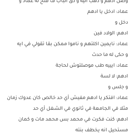
وصل ادهم و ذهب اليه و دق الباب ف فتح له عماد و
عماد: ادخل يا ادهم
دخل و
ادهم: الولاد فين
عماد: نايمين اكلتهم و ناموا ممكن بقا تقولي في ايه
و حكى له ما حدث
عماد: ايييه طب موصلتوش لحاجة
ادهم: لا لسة
و جلس و
عماد: افتكر يا ادهم مفيش أي حد خالص كان عدوك زمان
مثلا في الجامعة في ثانوي في الشغل أي حد
ادهم: كنت فكرت في محمد بس محمد مات و كمان
مستحيل انه يخطف بنته