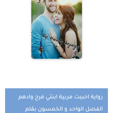
رواية احببت مربية ابنتي فرح وادهم
الفصل الواحد و الخمسون بقلم