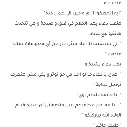
عند دعاء
"ايه اتخطفوا ازاي و مين الي عمل كدة"
هتفت دعاء بهذا الكلام في قلق و صدمة و هي تتحدث
هاتفيا مع عماد
" الي سمعتيه يا دعاء مش عارفين أي معلومات تماما
عندهم "
بكت دعاء بشدة و
" أهدى يا دعاء ما لو احنا في حو توتر و بكى مش هنعرف
نوصل لحاجة "
" انا خايفة عليهم اوي"
" ربنا معاهم و حاميهم بس متجبوش أي سيرة قدام
الولاد الله يباركلكوا"
" طبعا حاضر "