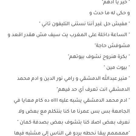
" خير يا ادهم"
و حكى له ما حدث و
" مفيش حل غير أننا نستنى التليفون تاني "
" الساعة داخلة على المغرب يت سيف مش هقدر اقعد و
مشوفش حاجة"
" بكرة هنروح نشوف بيوتهم"
" بيوت مين "
" منير عبدالله الدمشقي و رامي نور الدين و ادم محمد
الدمشقي انت تعرف أي حد فيهم"
" ادم محمد الدمشقي يشبه عليه اااه ده كام معايا في
الجامعة بس بس عمرنا ما كنا بنتكلم مع بعض ولا
نعرف بعض اصلا كنا بتشوف بعض بصدفة كمان "
"مممممم يبقا نحطه بردو في الناس إلي مشتبه فيها