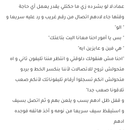
عماد:لا لو بشر ده زي ما حكتلي يقدر يعمل أي حاجة
وقتها جاء لادهم اتصال من رقم غريب و رد عليه سريعا و
" الو"
" بس يا أمور احنا معانا البت بتاعتك"
" هي فين و عايزين ايه"
"احنا مش هنقولك دلوقتي و انتظر مننا تليفون تاني و اه
متحولش تروح للاتصالات لأننا بنكسر الخط و بردو
متحولش انكم تسجلوا أرقام تليفوناتك لأنكم صعب
تلاقونا صعب جدا"
و قفل ظل ادهم يسب و يلعن بهم و ثم اتصل بسيف
و استيقظ سيف سريعا من نومه و أخذ هاتفه فوجده
ادهم