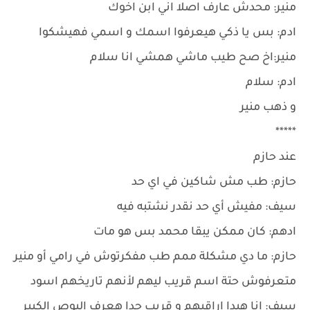
منير: محدش عارف اصلا اني ابن اخوك
ادم: بس يا ذكي هيعرفوا اسمك و اسمي فهيشكوا
منير:اخ صح طيب ماشي همشي انا سلام
ادم: سلام
و ذهب منير
*****
عند حازم
حازم: طب مش شاكين في اي حد
سيف: مفيش أي حد نقدر نشتبه فيه
ادهم: كان ممكن يبقا محمد بس هو مات
حازم: ما دي مشكلة ممم طب مفكرتوش في رامي أو منير
متعرفوش حتة اسم قريب ليهم لأنهم تاريخهم اسود
سيف: انا هبدا اراقبهم و قريب جدا هعرف البوص الكبير