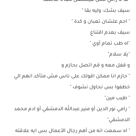
"ها لا رامي مش هيشتغل معانا للأسف "
سيف بشك: وليه بقا "
" احم علشان تعبان و كدة "
سيف بعدم اقتناع
"اه طب تمام أوي "
"يلا سلام"
و قفل معه و قم اتصل بحازم و
" حازم انا ممكن اقولك على ناس مش متأكد انهم الي
خطفوا بس نحاول نشوف "
" طيب مين"
" رامي نور الدين أو منير عبدالله الدمشقي أو ادم محمد
الدمشقي"
" اه سمعت انه من أهم رجال الأعمال بس ايه علاقته