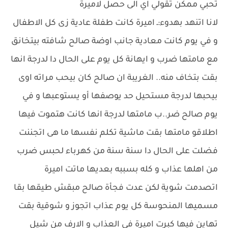
تحبي ممكن تقولي اي الى حصل لاميرة
لانا اتنهد بهدوء:ـ اميرة كانت طفلة عادية زى كل الاطفال
و في يوم كانت معادية جانب اوضة صالح شافته بيتخانق
مع مامتها ضرب و ايهانة كل يوم على الحال دا لدرجة انها
بقت بتخاف منه.. الغريبة ان صالح كان بيحب مراته اوى
بيحبها لدرجة مستحيل حد يوصفها أو يستوعبها و في
يوم صالح ضر..ب مامتها لدرجة انها كانت هتموت فيها
اطلاقو مامتها بقت ماشية تكلم نفسها ما هى اتجننت
فضلت على الحال دا سنة سنة من كهرباء لحبس ضرب
من اهلها عذاب و كله بسببه بعديها ماتت اميرة
اتصدمت شوية لكن عدت فجأة صالح مبقش طيقها بقا
مسميها المنحوسة كل يوم عذاب اتجوز و شوقية بقت
تهاين فيها كبرت اميرة في العذاب و الارف من شيل