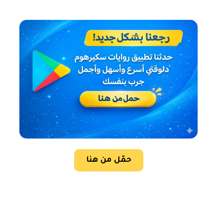
حمّل من هنا