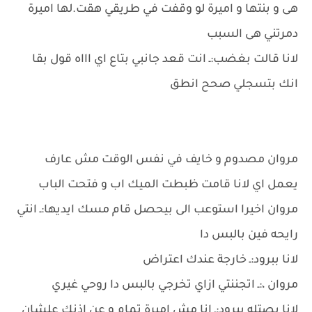
هى و بنتها و اميرة لو وقفت في طريقي هقت.لها اميرة
دمرتني هى السبب
لانا قالت بغضب:ـ انت قعد جانبي بتاع اي اااه قول بقا
انك بتسجلي صحح انطق
مروان مصدوم و خايف في نفس الوقت مش عارف
يعمل اي لانا قامت ظبطت الميك اب و فتحت الباب
مروان اخيرا استوعب الى بيحصل قام مسك ايديها:ـ انتي
رايحه فين بالبس دا
لانا ببرود:ـ خارجة عندك اعتراض
مروان ،:ـ اتجننتي ازاي تخرجي بالبس دا روحي غيري
لانا بصتله ببرود:ـ انا مش اميرة تمام و عن اذنك علشان