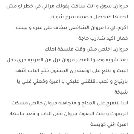
مروان:ـ سوق و انت ساكت بقولك مراتي في خطر لو مش
لحقتها هتحصل مصيبة سرع شوية
اكرم:ـ اي دا مروان الشافعي بيخاف على غيره و بيحب
كمان اكيد شا.رب حاجة
مروان:ـ اخلص مش وقت فلسفة اهلك
بعد شوية وصلوا القصر مروان نزل من العربية جري دخل
البيت و طلع على اوضته زى المجنون فتح الباب اتنهد
بارتياح و تعب:ـ قلقتني عليكي يا اميرة وقعتي قلبي يا
شيخة
لانا بتتفرج على المداح و متجاهلة مروان خالص مسكت
الريموت و علت الصوت مروان قفل الباب و قعد جانبها:ـ
اميرة انتي كويسة