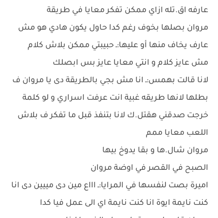
عارفه اق.تله ازاي ممكن تفكر معايا في طريقة
مروان بصلها بخوف رغم كدا حاول يكون هادي هو مش
عارف يخاف منها أو عليها:ـ حبيبتي ممكن بلاش كلام
مش عايز كلام و انتي معايا عايز بس ابصلك
لانا قالت بهمس:ـ انا مش بجي بالطريقة دى يا مروان ف
بطلها لانها طريقه غبية انت عرفت اسراري و لو كلمة
خرجت صدقني هقتل.ك لانا بتنفذ قبل ما تفكر ف بلاش
اللعب معايا ممم
مروان شال.ها و بقا يدوخ بيها
الصبح في القصر في اوضة مروان
اميرة بصت لنفسها في المرايا:ـ اااع مين دى مييين دى انا
كنت نايمة ايوة انا كنت نايمة اي الى عمل فيا كدا