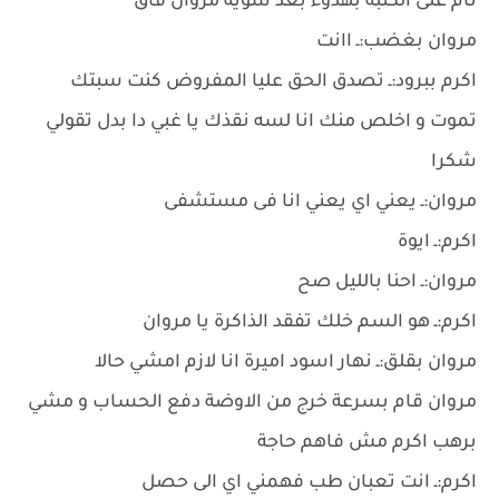
نام على الكنبة بهدوء بعد شوية مروان فاق
مروان بغضب:ـ اانت
اكرم ببرود:ـ تصدق الحق عليا المفروض كنت سبتك
تموت و اخلص منك انا لسه نقذك يا غبي دا بدل تقولي
شكرا
مروان:ـ يعني اي يعني انا فى مستشفى
اكرم:ـ ايوة
مروان:ـ احنا بالليل صح
اكرم:ـ هو السم خلك تفقد الذاكرة يا مروان
مروان بقلق:ـ نهار اسود اميرة انا لازم امشي حالا
مروان قام بسرعة خرج من الاوضة دفع الحساب و مشي
برهب اكرم مش فاهم حاجة
اكرم:ـ انت تعبان طب فهمني اي الى حصل