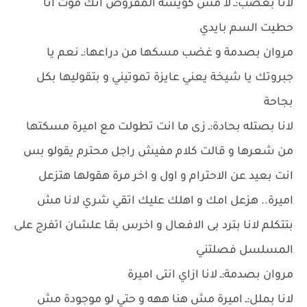
لانا بغضب:ـ لا مش كويسه المفروض انك موت انا
حطيت السم بايدي
مروان بصدمة و غضب مسكها من دراعها:ـ نعم يا
جبروتك يا شيخة يعني عايزة تموتيني و بتقوليها بكل
بجاحة
لانا بصتله بحادة:ـ زى ما انت تطولت مع اميرة مسكتها
من شعرها و قالت كلام مفيش راجل محترم يقولو بس
انت بعيد عن الاحترام و اول و اخر مرة هقولها هتزعل
اميرة.. هزعل امك و اهلك عليك اتقي شري لانا مش
بتتكلم لانا بترد بى الافعال و اخرس بقا علشان اتفرج على
المسلسل فصلتني
مروان بصدمة:ـ لانا ازاي انتى اميرة
لانا بملل:ـ اميرة مش هنا ههه و حتي لو موجودة مش