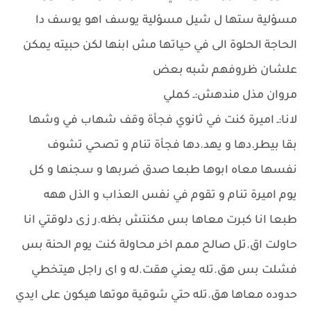
مسؤلية ستها ل شيل مسؤلية يوسف اهو يوسف دا
الحاجة الحلوة الى في حياتها مش ابنها لكن حبيته يمكن
علشان ظروفهم شبه بعض
مروان مذل مندهش:ـ كملي
لانا:ـ اميرة كنت في ثانوي فجأة وقف شهاب في وشها
بقا بيطر.دها و يهد.دها فجأة تنام و تصحي تشوف
نفسها معاه ابوها طبعا صدق ضربها و سجنها و كل
يوم اميرة تنام و تقوم في نفس العذاب و الذل ههه
طبعا انا كبرت معاها بس مكنتش بظه.ر زى دلوقتي انا
حاولت اق.تل صالح ممم اخر محاولة كنت يوم الحنة بس
فشلت بس هق.تله يعني هقت.له و اى راجل هيتخطي
حدوده معاها هق.تله حتي شوقية موتها هيكون على ايدي