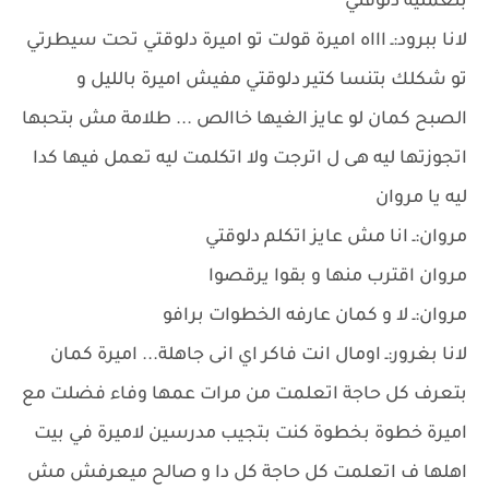
بتعمليه دلوقتي
لانا ببرود:ـ اااه اميرة قولت تو اميرة دلوقتي تحت سيطرتي
تو شكلك بتنسا كتير دلوقتي مفيش اميرة بالليل و
الصبح كمان لو عايز الغيها خاالص ... طلامة مش بتحبها
اتجوزتها ليه هى ل اترجت ولا اتكلمت ليه تعمل فيها كدا
ليه يا مروان
مروان:ـ انا مش عايز اتكلم دلوقتي
مروان اقترب منها و بقوا يرقصوا
مروان:ـ لا و كمان عارفه الخطوات برافو
لانا بغرور:ـ اومال انت فاكر اي انى جاهلة... اميرة كمان
بتعرف كل حاجة اتعلمت من مرات عمها وفاء فضلت مع
اميرة خطوة بخطوة كنت بتجيب مدرسين لاميرة في بيت
اهلها ف اتعلمت كل حاجة كل دا و صالح ميعرفش مش