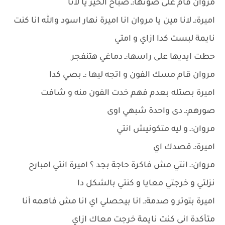
مروان قام على صوتها:ـ صباح الخير يا لانا
اميرة:ـ لانا مين يا مروان انا اميرة نهار اسود والله انا كنت
نايمة لبست كدا ازاي و امتي
حطت ايديها على راسها:ـ دماغي هتنفجر
مروان قام مسك الفون و اتجه ليها :ـ بصي كدا
اميرة بصتله بعدم فهم خدت الفون منه و شافت
صورهم:ـ دى واحدة شبهي اوى
مروان:ـ و ليه متكونيش انتي
اميرة:ـ قصدك اي
مروان:ـ انتي مش فاكرة حاجة بجد ؟ اميرة انتي امبارح
نزلتي و خرجتي معايا و كنتي بالشكل دا
اميرة بتوتر و صدمة:ـ انا بيحصلي اي انا مش فاهمه أنا
متأكدة انى كنت نايمة خرجت معاك ازاي