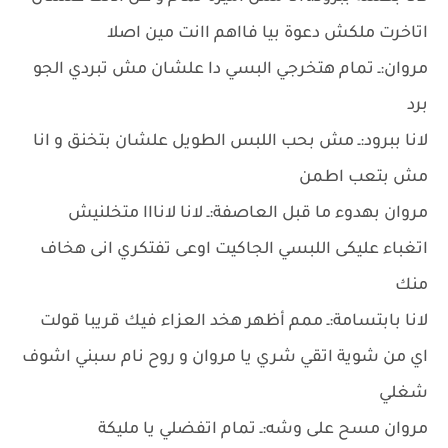
اتاخرت ملكش دعوة بيا فااهم اانت مين اصلا
مروان:ـ تمام هتخرجي البسي دا علشان مش تبردي الجو
برد
لانا ببرود:ـ مش بحب اللبس الطويل علشان بتخنق و انا
مش بتعب اطمن
مروان بهدوء ما قبل العاصفة:ـ لانا لانااا متخلنيش
اتغباء عليكى اللبسي الجاكيت اوعى تفتكري انى هخاف
منك
لانا بابتسامة:ـ ممم أظهر هخد العزاء فيك قريبا قولت
اي من شوية اتقي شري يا مروان و روح نام سبني اشوف
شغلي
مروان مسح على وشه:ـ تمام اتفضلي يا مليكة