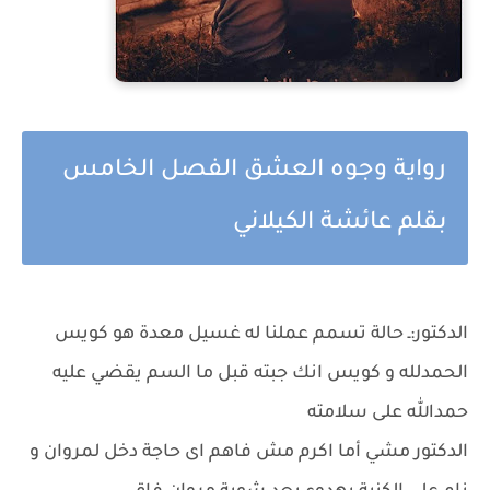
رواية وجوه العشق الفصل الخامس
بقلم عائشة الكيلاني
الدكتور:ـ حالة تسمم عملنا له غسيل معدة هو كويس
الحمدلله و كويس انك جبته قبل ما السم يقضي عليه
حمدالله على سلامته
الدكتور مشي أما اكرم مش فاهم اى حاجة دخل لمروان و