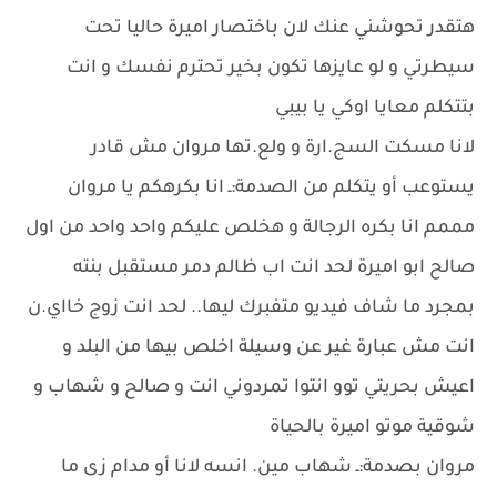
هتقدر تحوشني عنك لان باختصار اميرة حاليا تحت
سيطرتي و لو عايزها تكون بخير تحترم نفسك و انت
بتتكلم معايا اوكي يا بيبي
لانا مسكت السج.ارة و ولع.تها مروان مش قادر
يستوعب أو يتكلم من الصدمة:ـ انا بكرهكم يا مروان
مممم انا بكره الرجالة و هخلص عليكم واحد واحد من اول
صالح ابو اميرة لحد انت اب ظالم دمر مستقبل بنته
بمجرد ما شاف فيديو متفبرك ليها.. لحد انت زوج خااي.ن
انت مش عبارة غير عن وسيلة اخلص بيها من البلد و
اعيش بحريتي توو انتوا تمردوني انت و صالح و شهاب و
شوقية موتو اميرة بالحياة
مروان بصدمة:ـ شهاب مين. انسه لانا أو مدام زى ما