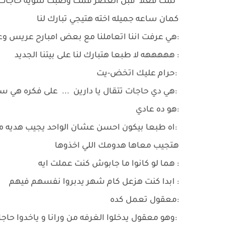
*نمت فعلا قبل العصر قمت وضبت شويه حاجات ور
كمان ساعه جميله اخته هتيجي تبارك لنا
:هي عرفت اننا اتعاملنا مع بعض امبارح عريس و
: هههههه لا طبعا هتبارك لنا على بيتنا الجديد
:حرام عليك اتخض-يت
:هي دي حاجات تتقال يا دارين ... على فكره هي س
:هو ده عادي
:اه طبعا بيكون احسن عشان الواحد يجيب هديه مف
هتجيب معاها هدومك اللي اخذوها
: هما لو كانوا ما جابوش كنت عملت ايه
: ابدا كنت هزعل كام شهر يدبروا نفسهم فيهم
:معقول تعمل كده
:وهو معقول يدخلوا الغرفه من ورانا و ياخدوا حاج