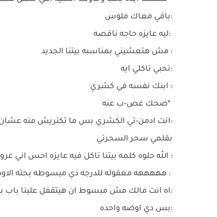
:باقي معاك فلوس
:ليه عايزه حاجه ناقصه
: مش هتعشيني بمناسبه بيتنا الجديد
:تحبي تاكلي ايه
: ابنك نفسه في كشري
*ضحك غص-ب عنه
:انت ادمن-تي الكشري بس ما تكتريش منه عشان ما
بقلمي سحر السحرتي
: الله حلوه كلمه بيتنا ناكل فيه عايزه احس اني ع
: هههههه معقوله للدرجه دي مبسوطه بحته الا
:اه انت مالك مش مبسوط ان هيتقفل علينا باب ب
:بس دي اوضه واحده