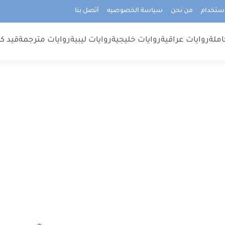
استخدام
من نحن
سياسة الخصوصيه
أتصل بنا
املة
روايات عراقية
روايات خليجية
روايات ليبية
روايات مترجمة
قيد كت