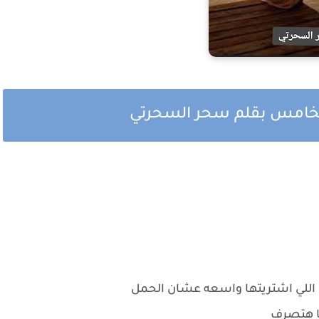
لخامس بقلم سحر السحرتي
اللي اشتريتها واسعه عشان الحمل
نا هتصرف