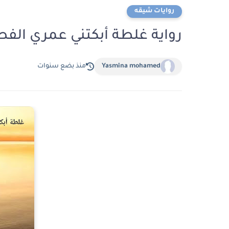
روايات شيقه
رواية غلطة أبكتني عمري الفصل الخامس 5 
Yasmina mohamed
منذ بضع سنوات