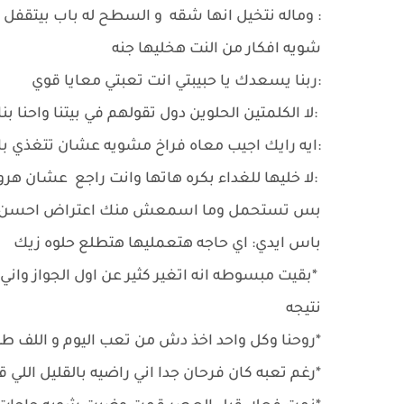
: وماله نتخيل انها شقه و السطح له باب بيتقفل 
شويه افكار من النت هخليها جنه
:ربنا يسعدك يا حبيبتي انت تعبتي معايا قوي
:لا الكلمتين الحلوين دول تقولهم في بيتنا واحنا
:ايه رايك اجيب معاه فراخ مشويه عشان تتغذي 
:لا خليها للغداء بكره هاتها وانت راجع عشان هر
بس تستحمل وما اسمعش منك اعتراض احسن اع
باس ايدي: اي حاجه هتعمليها هتطلع حلوه زيك
*بقيت مبسوطه انه اتغير كثير عن اول الجواز وان
نتيجه
*روحنا وكل واحد اخذ دش من تعب اليوم و اللف طول
*رغم تعبه كان فرحان جدا اني راضيه بالقليل اللي