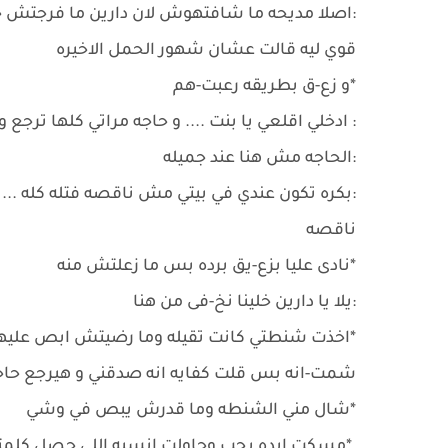
:اصلا مديحه ما شافتهوش لان دارين ما فرجتش حد ع
قوي ليه قالت عشان شهور الحمل الاخيره
*و زع-ق بطريقه رعبت-هم
: ادخلي اقلعي يا بنت .... و حاجه مراتي كلها ترج
:الحاجه مش هنا عند جميله
:بكره تكون عندي في بيتي مش ناقصه فتله كله ... 
ناقصه
*نادى عليا بزع-يق برده بس ما زعلتش منه
:يلا يا دارين خلينا نخ-فى من هنا
*اخذت شنطتي كانت تقيله وما رضيتش ابص عليها
شمت-انه بس قلت كفايه انه صدقني و هيرجع حاج
*شال مني الشنطه وما قدرش يبص في وشي
*مسكت ايده بحب وحاولت انسيه اللي حصل كلمته 