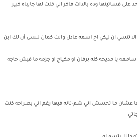
لى فساتينها وده بالذات فاكر اني قلت لها جايباه كبير
ع والا تنسي ان ليكي اخ اسمه عادل وانت كمان تنسى أن لك ابن
سامعه يا مديحه كله برفان او مكياج او جزمه ما فيش حاجه
 عشان ما تحسش اني شم-تانه فيها رغم اني بصراحه كنت
اتي
وانا ببتسم له