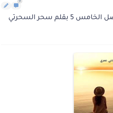
0
بقلم سحر السحرتي