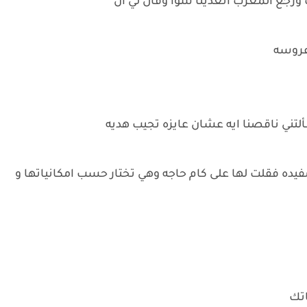
جع المغرب اتغدينا سوا وقال لي ان
عروسه
ألتني ناقصنا ايه عشان عايزه تجيب هديه
يده فقلت لها على كام حاجه وهي تختار حسب امكانياتها و
اتك