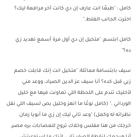
كامل : "طبعًا انت عارف إن دي كانت آخر مرافعة ليك؟
اخترت الجانب الغلط."
كامل ابتسم: "متخيل إن دي أول مرة أسمع تهديد زي
ده؟"
سيف بابتسامة مماثلة: "متخيل انت إنك قابلت خصم
زيي قبل كده؟ أنا سيف عز الدين الصياد، ووعد مني
لأخليك تندم على اللحظة اللي تعاونت فيها مع خليل
الورداني ." (كامل نوعًا ما اتهز وخليل بص لسيف اللي نقل
نظراته له وكمل) "وعد تاني ليك إن زي ما أبويا زمان
خرجك من هنا مفلس وخلاك تروح للعصابات بره مصر،