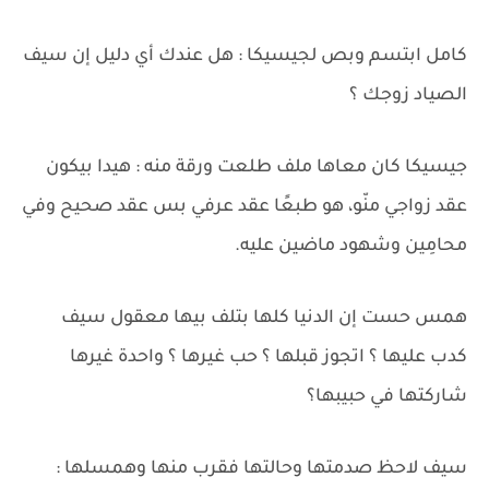
كامل ابتسم وبص لجيسيكا : هل عندك أي دليل إن سيف
الصياد زوجك ؟
جيسيكا كان معاها ملف طلعت ورقة منه : هيدا بيكون
عقد زواجي منّو، هو طبعًا عقد عرفي بس عقد صحيح وفي
محامِين وشهود ماضين عليه.
همس حست إن الدنيا كلها بتلف بيها معقول سيف
كدب عليها ؟ اتجوز قبلها ؟ حب غيرها ؟ واحدة غيرها
شاركتها في حبيبها؟
سيف لاحظ صدمتها وحالتها فقرب منها وهمسلها :