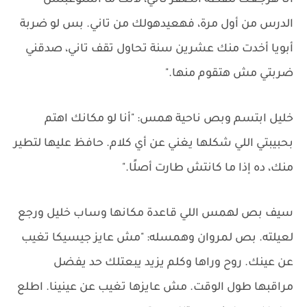
أنا هرجعك لنقطة الصفر تاني، لأنك ما استوعبتش
الدرس من أول مرة، فهعيدهولك من تاني. بس لو ضربة
أبويا أخدت منك عشرين سنة تحاول تقف تاني، صدقني
ضربتي مش هتقوم منها."
خليل ابتسم وبص ناحية همس: "أنا لو مكانك اهتم
بحبيبتي اللي شكلها يغني عن أي كلام. حافظ عليها لتطير
منك، ده إذا ما كانتش طارت أصلًا."
سيف بص لهمس اللي قاعدة مكانها وساب خليل ورجع
لعيلته. بص لمروان وهمسله: "مش عايز جيسيكا تغيب
عن عينك. روح وراها وكلم يزيد يبعتلك حد يفضل
مراقبها طول الوقت. مش عايزها تغيب عن عينينا. اطلع