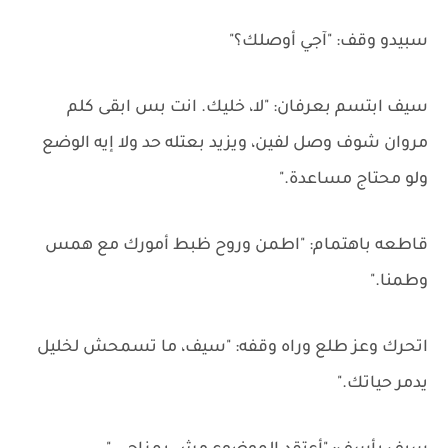
سبيدو وقف: "آجي أوصلك؟"
سيف ابتسم بعرفان: "لا، خليك. انت بس ابقى كلم
مروان شوف وصل لفين، ويزيد بعتله حد ولا إيه الوضع
ولو محتاج مساعدة."
قاطعه باهتمام: "اطمن وروح ظبط أمورك مع همس
وطمنا."
اتحرك وعز طلع وراه وقفه: "سيف، ما تسمحش لخليل
يدمر حياتك."