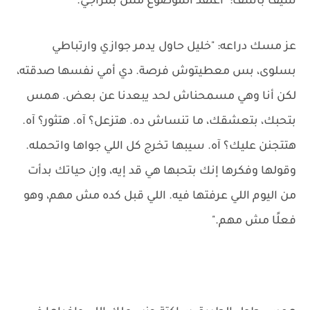
سيف بأسف: "أعتقد الموضوع مش بمزاجي."
عز مسك دراعه: "خليل حاول يدمر جوازي وارتباطي
بسلوى، بس معطيتوش فرصة. دي أمي نفسها صدقته،
لكن أنا وهي مسمحناش لحد يبعدنا عن بعض. همس
بتحبك، بتعشقك، ما تنساش ده. هتزعل؟ آه. هتثور؟ آه.
هتتجنن عليك؟ آه. سيبها تخرج كل اللي جواها واتحمله.
وقولها وفكرها إنك بتحبها هي قد إيه، وإن حياتك بدأت
من اليوم اللي عرفتها فيه. اللي قبل كده مش مهم، وهو
فعلًا مش مهم."