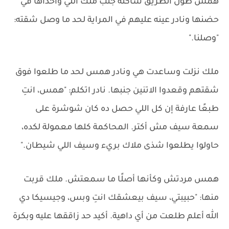
همس طول الطريق ساكتة جنب ملك اللي واخداها في
حضنها ونادر عينه عليهم في المراية لحد ما وصل شقته:
"وصلنا."
ملك نزلت وساعدت هي ونادر همس لحد ما طلعوا فوق
شقتهم وقعدوا الاتنين جنبها. نادر اتكلم: "همس، انتِ
طبعًا عارفة إن كل اللي حصل ده كان شوشرة على
سمعة سيف مش أكتر. المحاكمة كلها معمولة لكده،
حاولوا يطلعوا شذى ملاك بريء وسيف اللي شيطان."
همس مردتش وكأنها أصلًا ما سمعتش. ملك قربت
منها: "حبيبتي، سيف بيعشقك انتِ وبس، وجيسيكا دي
الله أعلم طلعت من أي داهية. أكيد حد زاققها عليه وبكرة