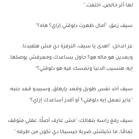
لها أثر خالص، اختفت."
سيف زعق: "أمال ظهرت دلوقتي إزاي؟ هاه؟"
عز اتدخل: "اهدى يا سيف، النرفزة دي مش هتفيدنا.
وبعدين هو ماله هو؟ حاول يساعدك ومعرفش يوصلها.
إيه، هتسيب الدنيا وتمسك فيه هو دلوقتي؟"
سيف أخد نفس طويل وقعد بإرهاق، وسبيدو قعد جنبه:
"عايز تعمل إيه دلوقتي؟ أو أقدر أساعدك إزاي؟"
سيف رفع راسه بتهالك: "مش عارف أصلًا، عقلي متوقف
تمامًا. ما تخيلتش ضربة جيسيكا دي تكون من طرفه."