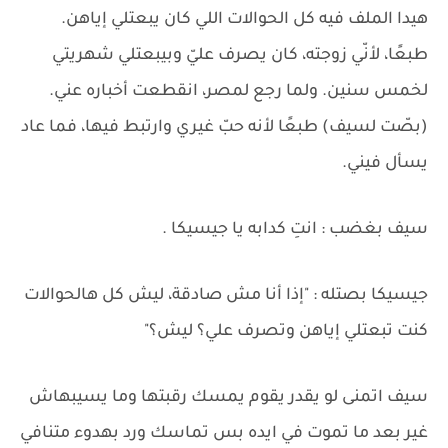
هيدا الملف فيه كل الحوالات اللي كان يبعتلي إياهن.
طبعًا، لأنّي زوجته، كان يصرف عليّ وبيبعتلي شهريتي
لخمس سنين. ولما رجع لمصر، انقطعت أخباره عني.
(بصّت لسيف) طبعًا لأنه حبّ غيري وارتبط فيها، فما عاد
يسأل فيني.
سيف بغضب : انتِ كدابه يا جيسيكا .
جيسيكا بصتله : "إذا أنا مش صادقة، ليش كل هالحوالات
كنت تبعتلي إياهن وتصرف علي؟ ليش؟"
سيف اتمنى لو يقدر يقوم يمسك رقبتها وما يسيبهاش
غير بعد ما تموت في ايده بس تماسك ورد بهدوء متنافي