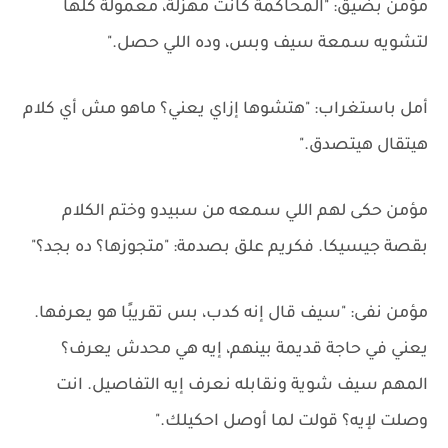
مؤمن بضيق: "المحاكمة كانت مهزلة، معمولة كلها
لتشويه سمعة سيف وبس، وده اللي حصل."
أمل باستغراب: "هتشوها إزاي يعني؟ ماهو مش أي كلام
هيتقال هيتصدق."
مؤمن حكى لهم اللي سمعه من سبيدو وختم الكلام
بقصة جيسيكا. فكريم علق بصدمة: "متجوزها؟ ده بجد؟"
مؤمن نفى: "سيف قال إنه كدب، بس تقريبًا هو يعرفها.
يعني في حاجة قديمة بينهم، إيه هي محدش يعرف؟
المهم سيف شوية ونقابله نعرف إيه التفاصيل. انت
وصلت لإيه؟ قولت لما أوصل احكيلك."