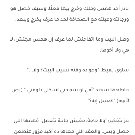
نادر أخد همس وملك وخرج بيها فعلًا، وسيف فضل هو
ورجالته وعيلته مع الصحافة لحد ما عرف يخرج ويبعد.
وصل البيت وما اتفاجئش لما عرف إن همس مجتش، لا
هي ولا أخوها.
سلوى بغيظ: "وهو ده وقته تسيب البيت؟ ولا..."
قاطعها سيف: "أمي لو سمحتي اسكتي دلوقتي." (بص
لأبوه) "هعمل إيه؟"
عز بتفكير: "ولا حاجة، مفيش حاجة تتعمل. فهمها اللي
حصل وبس. والعقد اللي معاها ده أكيد مزور هنطعن