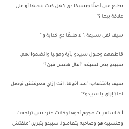
تطلع مين أصلًا جيسيكا دي ؟ هل كنت بتحبها أو على
علاقة بيها ؟"
سيف نفى بسرعة :" لا طبعًا دي كدابة و "
قاطعهم وصول سبيدو بآية وهوليا وانضموا لهم.
سبيدو بص لسيف: "أمال همس فين؟"
سيف باقتضاب: "عند أخوها. انت إزاي معرفتش توصل
لها؟ إزاي يا سبيدو؟"
آية استغربت هجوم أخوها وكانت هترد بس تراجعت
وهتسيبه هو وصاحبه يتعاملوا. سبيدو بتبرير: "ملقتش