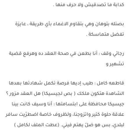
كدابة ما تصدقيش ولا حرف منها .
بصتله بتوهان وهي بتقاوم الاغماء بأي طريقة ، عايزة
تفضل متماسكة .
رجائي وقف : أنا بطعن في صحة العقد ده وهرفع قضية
تشهير و
قاطعه كامل : طيب إديها فرصة تكمل شهادتها بعدها
الشاهدة هتكون ملكك ( بص لجيسيكا) هل العقد مزور ؟
جيسيكا محافظة على ابتسامتها : أنا وسيف كانت بينا
علاقة حلوة كتير واتزوجنا، ولظروف خاصة اضطرّيت سافر
لبلدي، بس هو ضلّ يهتم فيني. (عطت الملف لكامل )