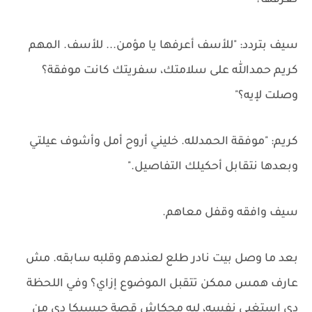
تعرفها؟"
سيف بتردد: "للأسف أعرفها يا مؤمن... للأسف. المهم
كريم حمدالله على سلامتك، سفريتك كانت موفقة؟
وصلت لإيه؟"
كريم: "موفقة الحمدلله. خليني أروح أمل وأشوف عيلتي
وبعدها نتقابل أحكيلك التفاصيل."
سيف وافقه وقفل معاهم.
بعد ما وصل بيت نادر طلع لعندهم وقلبه سابقه. مش
عارف همس ممكن تتقبل الموضوع إزاي؟ وفي اللحظة
دي استغبى نفسه، ليه محكاش قصة جيسيكا دي من