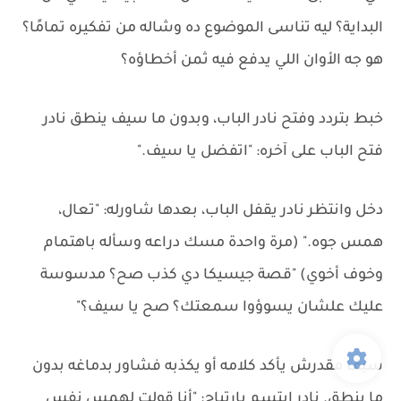
البداية؟ ليه تناسى الموضوع ده وشاله من تفكيره تمامًا؟
هو جه الأوان اللي يدفع فيه ثمن أخطاؤه؟
خبط بتردد وفتح نادر الباب، وبدون ما سيف ينطق نادر
فتح الباب على آخره: "اتفضل يا سيف."
دخل وانتظر نادر يقفل الباب، بعدها شاورله: "تعال،
همس جوه." (مرة واحدة مسك دراعه وسأله باهتمام
وخوف أخوي) "قصة جيسيكا دي كذب صح؟ مدسوسة
عليك علشان يسوؤوا سمعتك؟ صح يا سيف؟"
سيف مقدرش يأكد كلامه أو يكذبه فشاور بدماغه بدون
ما ينطق. نادر ابتسم بارتياح: "أنا قولت لهمس نفس