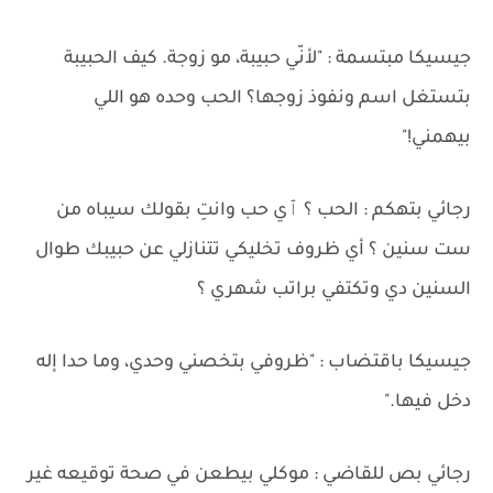
جيسيكا مبتسمة : "لأنّي حبيبة، مو زوجة. كيف الحبيبة
بتستغل اسم ونفوذ زوجها؟ الحب وحده هو اللي
بيهمني!"
رجائي بتهكم : الحب ؟ ٱي حب وانتِ بقولك سيباه من
ست سنين ؟ أي ظروف تخليكي تتنازلي عن حبيبك طوال
السنين دي وتكتفي براتب شهري ؟
جيسيكا باقتضاب : "ظروفي بتخصني وحدي، وما حدا إله
دخل فيها."
رجائي بص للقاضي : موكلي بيطعن في صحة توقيعه غير