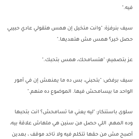
فيه."
سيف بنرفزة: "وانت متخيل إن همس هتقولي عادي حبيبي
حصل خير؟ همس مش هتعديها."
عز بتصميم: "هتسامحك، همس بتحبك."
سيف برفض: "بتحبني، بس ده ما يمنعش إن في أمور
الواحد ما بيسامحش فيها. الموضوع ده منهم."
سلوى باستنكار: "ليه يعني ما تسامحش؟ انت بتحبها
وده المهم. اللي حصل من سنين هي ملهاش علاقة بيه،
أصبح مش من حقها تتكلم فيه ولا تاخد موقف ، بعدين