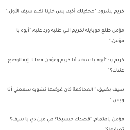
كريم بشرود: "هحكيلك أكيد، بس خلينا نكلم سيف الأول."
مؤمن طلع موبايله لكريم اللي طلبه ورد عليه: "أيوه يا
مؤمن."
كريم رد: "أيوه يا سيف، أنا كريم ومؤمن معايا. إيه الوضع
عندك؟ "
سيف بضيق: " المحاكمة كان غرضها تشويه سمعتي أنا
وبس."
مؤمن باهتمام: "قصدك جيسيكا؟ هي مين دي يا سيف؟