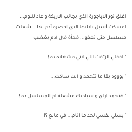
اغلق نور الاباجورة الذي بجانب الاريكة و عاد للنوم...
امسكت أسيل تابلتها الذي احضره آدم لها... شغلت
مسلسل حتى تغفو... فجأة قال آدم بغضب
" اقفلي الز*فت اللي انتي مشغلاه ده !
' يوووه بقا ما تتخمد و انت ساكت...
" هتخمد ازاي و سيادتك مشغلة ام المسلسل ده !
' بسلي نفسي لحد ما انام... في مانع ؟!