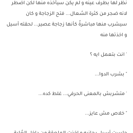
نظر لها بطرف عينه و لم يكن سيأخذه منها لكن اضطر
لانه ضجر من كثرة السُعال... فتح الزجاجة و كان
سيشرب منها مباشرةً كأنها زجاجة عصير... لحقته أسيل
و اخذتها منه
' انت بتعمل ايه ؟
" بشرب الدوا...
' متشربش بالمعنى الحرفي... غلط كده...
" خلاص مش عايز...