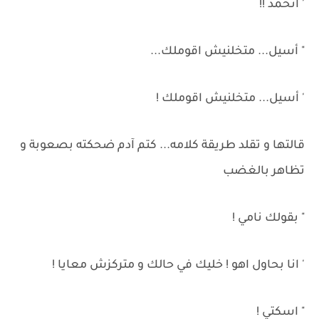
' اتخمد !!
" أسيل... متخلنيش اقوملك...
' أسيل... متخلنيش اقوملك !
قالتها و تقلد طريقة كلامه... كتم آدم ضحكته بصعوبة و
تظاهر بالغضب
" بقولك نامي !
' انا بحاول اهو ! خليك في حالك و متركزش معايا !
" اسكتي !