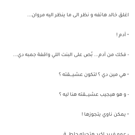
اغلق خالد هاتفه و نظر الى ما ينظر اليه مروان...
• آدم !
- فكك من آدم... بُص على البنت اللي واقفة جمبه دي...
• هي مين دي ؟ لتكون عشيـ,ـقته ؟
- و هو هيجيب عشيـ,ـقته هنا ليه ؟
• يمكن ناوي يتجوزها !
- عمو فريد اكيد هتجيله جلطـ,ـة...