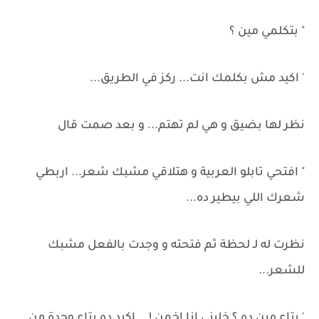
" بتكلمي مين ؟
' اكيد مش بكلمك انت... ركز في الطريق...
نظر لها بضيق و هي لم تهتم... و بعد صمت قال
" افتحي تابلو العربية و هتلاقي مشبك شعر... اربطي
شعرك اللي بيطير ده...
نظرت له لـ لحظة ثم فتحته و وجدت بالفعل مشبك
للشعر...
' بتاع مين ده ؟ خليني انا اخمن !... اكيد ده بتاع وحدة من