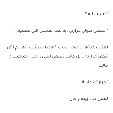
' نسيت ايه ؟
" نسيتي تقولي حرارتي ايه بعد الفحص اللي عملتيه...
لعنـ,ـت غبائها... كيف نسيت ؟ هكذا سيشُك انها لم تكن
تتفقد حرارته... بل كانت تسعى لشيء آخر... حمحمت و
قالت
' حرارتك عادية...
لمس خَده بيده و قال