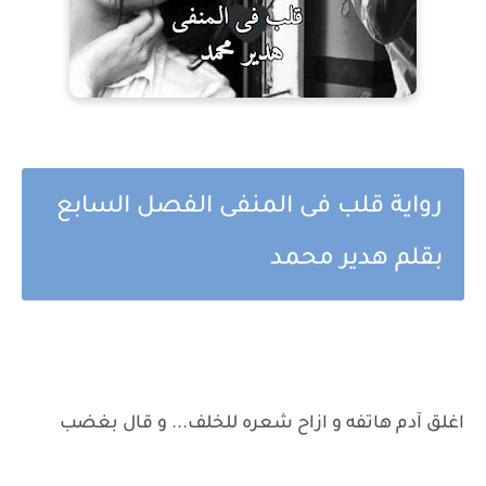
رواية قلب فى المنفى الفصل السابع
بقلم هدير محمد
اغلق آدم هاتفه و ازاح شعره للخلف... و قال بغضب