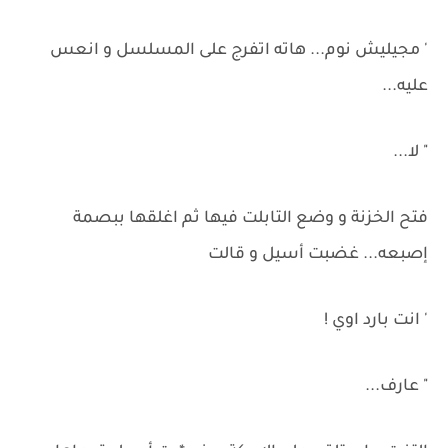
' مجيليش نوم... هاته اتفرج على المسلسل و انعس
عليه...
" لا...
فتح الخزنة و وضع التابلت فيها ثم اغلقها ببصمة
إصبعه... غضبت أسيل و قالت
' انت بارد اوي !
" عارف...