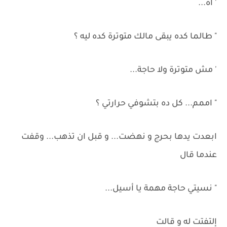
' اه...
" طالما كده يبقى مالك متوترة كده ليه ؟
' مش متوترة ولا حاجة...
" اممم... كل ده بتشوفي حرارتي ؟
ابعدت يدها بحرج و نهضت... و قبل ان تذهب... وقفت
عندما قال
" نسيتي حاجة مهمة يا أسيل...
إلتفتت له و قالت