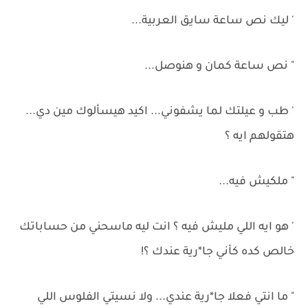
' ليك نص ساعة سايق العربية...
" نص ساعة كمان و هنوصل...
' طب و عيلتك لما يشفوني... اكيد هيسألوك مين دي...
هتقولهم ايه ؟
" ملكيش فيه...
' هو ايه اللي مليش فيه ؟ انت ليه ماسحني من حساباتك
خالص كده كأني جا*رية عندك ؟!
" ما انتي فعلا جا*رية عندي... ولا نسيتي الفلوس اللي