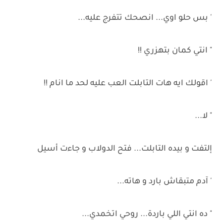
' بس حلو اوي... انصحك تتفرج عليه...
" انتي كمان بتهزري !!
' اقولك ايه هات التابلت العب عليه لحد ما انام !!
" لا...
إلتفت و بيده التابلت... فتح الدولاب و جاءت أسيل
' آدم متبقاش بارد و هاته...
" ده انتي اللي باردة... روحي اتخمدي...