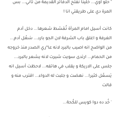
" حلو اوي... خلينا نفتح الدفاتر القديمة من تاني... بس
المرة دي على طريقتي انا !
كانت أسيل امام المرآة تُمَشط شعرها... دخل آدم
الغرفة و اغلق باب الشرفة لان الجو بارد... سَعُل آدم...
من الواضح انه اصيب بالبرد لانه عا*ري الصدر منذ خروجه
من الحمام... ارتدى سويت شيرت لانه يشعر بالبرد...
جلس على الاريكة و يقلب في هاتفه... لاحظت أسيل انه
يَسعُل كثيرا... نهضت و جلبت له الدواء... اقترب منه و
قالت
' خُد ده دوا كويس للكُحة...