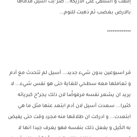
إلتفت و استلقى على الاريكة... ضر*بت أسيل قدماها
بالارض بغضب ثم ذهبت للنوم...
*************
مَر اسبوعين بدون شيء جديد... أسيل لم تتحدث مع آدم
و تعاملها معه سطحي للغاية حتى هو نفس شيء... لا
يريد ان يشعر نفسه مرفوضًا لان ذلك يجر*ح كبريائه
كثيرا... سعدت أسيل لان آدم ابتعد عنها مثل ما هي
ابتعدت... و ادركت ان طلاقها منه مجرد وقت حتى يفيض
به الكَيل و يفعل ذلك بنفسه فهو يعرف جيدا انها لا