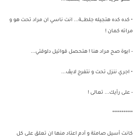
• كده كده هتجيله جلطـ,ـة... انت ناسي ان مراد تحت هو و
مراته كمان !
- ايوة صح مراد هنا ! هتحصل قواتيل دلوقتي...
• اجري ننزل تحت و نتفرج لايڤ...
- على رأيك... تعالى !
***********
كانت أسيل صامتة و آدم اعتاد منها ان تعلق على كل