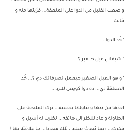
جلست أسيل بجانبه و اخذت الملعقة من داخل العُلبة...
و ضعت القليل من الدوا على الملعقة... قرّبتها منه و
قالت
' خُد الدوا...
" شيفاني عيل صغير ؟
' و هو العيل الصغير هيعمل تصرفاتك دي ؟... خُد
المعلقة دي... ده دوا كويس للبرد...
اخذها من يدها و تناولها بنفسه... ترك الملعقة على
الطاولة و عاد للنظر الى هاتفه... نظرت له أسيل و
فكرت... ربما يُحدث سلمى تلك مجددا... ما علاقته بها !