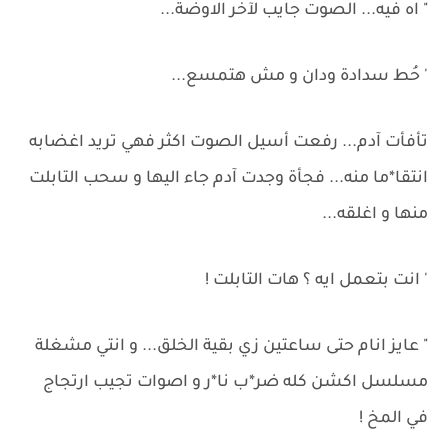
" اه فيه... الصوت جايب لآخر الاوضة...
' حُط سدادة ودان و مش هتمسع...
تأفأت آدم... رفعت أسيل الصوت اكثر فهي تريد اغضابه
انتقا*ما منه... فجأة وجدت آدم جاء اليها و سحب التابلت
منها و اغلقه...
' انت بتعمل ايه ؟ هات التابلت !
" عايز انام حتى ساعتين زي بقية الخلق... و انتي مشغلة
مسلسل اكشن كله ضر*ب نا*ر و اصوات تجيب ارتجاج
في المخ !