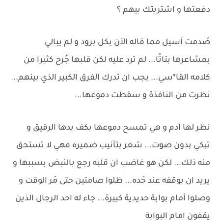
دفعتها و اشتريتك بيهم ؟
صُدمت أسيل مما قاله الآن بكل برود و لم يبالي
بمشاعرها بتاتًا... لم ترد عليه لكن قلبها جُرح كثيرا من
كلامه القا*سي... يجب ان تدرك الفرق الكبير الذي بينهم...
نظرت من النافذة و سقطت دموعها...
نظر لها آدم و هي تمسح دموعها بكف يدها الرقيق و
تبكي بدون صوت... شعر بتأنيب ضميره فهي لا تستحق
منه ذلك... لكن هو غاضب ان قلبه رجع بالنبض بسببها و
يريد ان يوقفه عند حَده... ظلوا صامتين حتى مَر الوقت و
وصلوا أمام بوابة حديدية كبيرة... جاء له احد الرجال الذين
يقفون امام البوابة