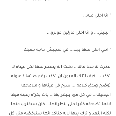
" انا احلى منه...
' نينيني... و انا احلى مارلين مونرو...
" انتي احلى منها بجد... هي متجيش حاجة جمبك !
نظرت له مما قاله... ظنت انه يسخر منها لكن عيناه لا
تكذب... كيف لتلك العيون ان تكذب رغم حِدتها ؟ عيونه
توضح صِدق كلامه.... سرح في عيناها و ملامحها
الجميلة... في كل مرة ينبهر بها... بات يكر*ه رغبته فيها
لانها تضعفه كثيرا حتى بنظراتها... كان سيقترب منها
لكنه ابتعد و ترك يدها لانه متأكد انها سترفضه مثل كل