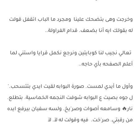
وخرجت وهى بتضحك علينا ومجرد ما الباب اتقفل قولت
له بقولك ايه أنا بضعف. قدام الفراولة..
تعالي نجيب لنا كوبايتين ونرجع نكمل قرايا واستني لما
أعلم الصفحه بأي حاجه..
وأول ما أيدي لمست. صورة البوابه لقيت ايدي بتتسحب.'
ل جوه بصيت ع البوابه شوفت النجمه الخماسية. بتطلع.
نار🔥 وسامعه أصوات وصر'يخ. ولسه سفيان بيرفع ايده
من رقبتي. صر'خت. فيه وقولت له لآ. لآ