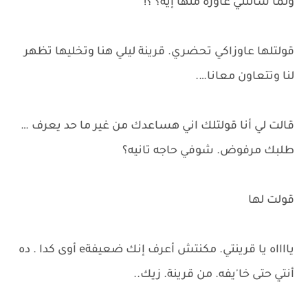
ولما سألتني عاوزة منها إيه؟ ؟!
قولتلها عاوزاكي تحضري. قرينة ليلي هنا وتخليها تظهر
لنا وتتعاون معانا….
قالت لي أنا قولتلك اني هساعدك من غير ما حد يعرف …
طلبك مرفوض. شوفي حاجه تانيه؟
قولت لها
يااااه يا قرينتي. مكنتش أعرف إنك ضعيفةe أوى كدا . ده
أنتي حتى خا'يفه. من قرينة. زيك..