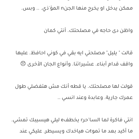
ممكن يدخل او يخرج منها الجنn المؤ'ذي. .. وبس.
واظن دى حاجه في مصلحتك. أنتي كمان
قالت " يليل" مصلحتي ايه بقي في كوني احافظ. عليها
واقف قدام أبناء. عشيراتنا. وأنواع الجان الأخرى 😞
قولت لها مصلحتك. يا قطه أنك مش هتفضلي طول
عمرك جارية. وعابدة وعند انسي ..
انتي فاكرة لما السا'حرr يخطفe ليلي هيسيبك تمشي.
ما أكيد بعد ما تموtت هياخدك ويسيطر. عليكي عند