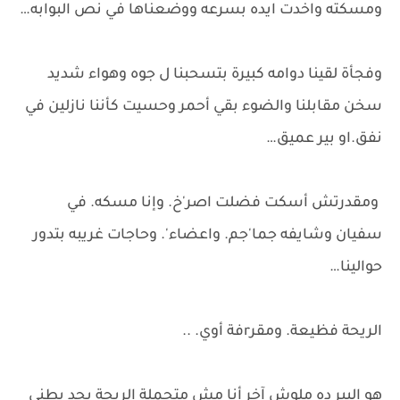
ومسكته واخدت ايده بسرعه ووضعناها في نص البوابه…
وفجأة لقينا دوامه كبيرة بتسحبنا ل جوه وهواء شديد
سخن مقابلنا والضوء بقي أحمر وحسيت كأننا نازلين في
نفق.او بير عميق…
ومقدرتش أسكت فضلت اصر'خ. وإنا مسكه. في
سفيان وشايفه جما'جم. واعضاء'. وحاجات غريبه بتدور
حوالينا…
الريحة فظيعة. ومقرrفة أوي. ..
هو البير ده ملوش آخر أنا مش متحملة الريحة بجد بطني