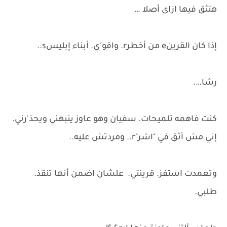
هتثق فيها ازاى أصلا …
إذا كان القرينe من أخطرr. واقو'ي. أبناء إبليسs..
رشا….
كنت فاهمه تلميحات. سفيان وهو عاوز ينبهني ويحذ'رني.
إني مش أثق في "اشر"r.. ومردتش عليه..
وتعمدت استفز. قرينتي. علشان اضمن أنها تنقذ.
طلبي.