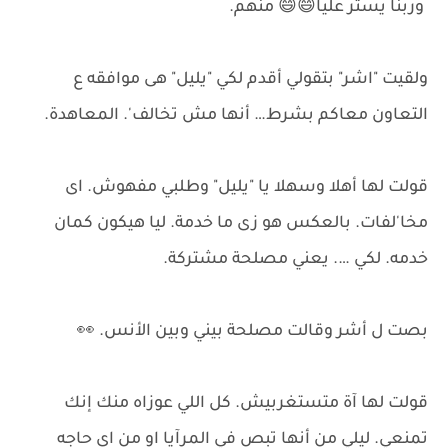
وربنا يستر عليا😄😄 منهم.
ولقيت "اشر" بتقولي أقدم لكي "يليل" هى موافقه ع
التعاون معاكم بشرط… أنها مش تخالف'. المعاهدة.
قولت لها أهلا وسهلا يا "يليل" وطلبي مفهوش. اى
مخا'لفات. بالعكس هو زى ما خدمة. ليا هيكون كمان
خدمه. لكي …. يعني مصلحة مشتركة.
بصت ل أشر وقالت مصلحة بيني وبين الأنس. 👀
قولت لها آة متستغربيش. كل اللي عوزاه منك إنك
تمنعي. ليلي من أنها تبص في المرآيا او من اى حاجه