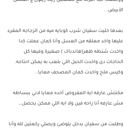
ووضعت حبه البركة مع معلقتين زيت زيتون ع العسل
الأبيض. .
بعدها خليت سفيان شرب كوبايه ميه من الزجاجه المقرء
عليها واخد معلقه من العسل وأنا كمان عملت كدا
واخدت شنطه ظهر(هاندباك ) صغيرة وفيها كل
الحاجات دى واخدت الحبل اللي بلعب به يمكن احتاجه.
وكيس ملح واخدت كمان المصحف معايا..
مكنتش عارفه ايه المفروض أخده معايا لاني ببساطه
مش عارفه أنا راحه فين ولا ايه اللي ممكن يحصل…
وطلبت من سفيان يدخل يتوضئ ويصلي ركعتين لله وأنا