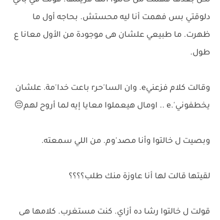
لكن بعدها فهمت من خالتوا أنها قرينتها. قولت في بالي
دلوقتي بس فهمت أنا ليه محستش. بحاجه أول ما
ظهرت. ما طبيعي علشان هى موجودة من الأول معانا ع
طول.
وقالت كلام فزعنيe. وان السا'حرr باعت خدا'مة. علشان
يخطفوني'.e .. اومال هيعملوا معايا إيه لما أروح لهم😔
وبصيت ل خالتوا وأنا مصد'وم. من اللي سمعته.
لقيتها قالت لها أنا عاوزة منك طلب؟؟؟؟
قولت ل خالتوا رشا ده أزاي. كنت مستغرب. كلامها هى