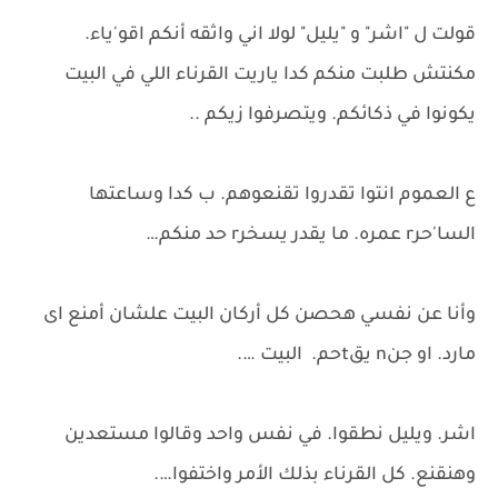
قولت ل "اشر" و "يليل" لولا اني واثقه أنكم اقو'ياء.
مكنتش طلبت منكم كدا ياريت القرناء اللي في البيت
يكونوا في ذكائكم. ويتصرفوا زيكم ..
ع العموم انتوا تقدروا تقنعوهم. ب كدا وساعتها
السا'حرr عمره. ما يقدر يسخرr حد منكم…
وأنا عن نفسي هحصن كل أركان البيت علشان أمنع اى
مارد. او جنn يقtحم. البيت ….
اشر. ويليل نطقوا. في نفس واحد وقالوا مستعدين
وهنقنع. كل القرناء بذلك الأمر واختفوا….