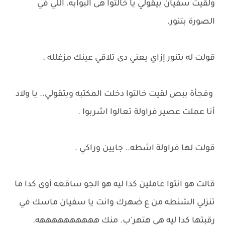
ولقيت سفيان بيقولي يا خالتوا هى البوابه. اللي في
الصورة بتنور.
قولت له بتنور إزاي يعني دى تلاقي عينك مزغلله .
وفجأة ببص لقيت خالتوا دخلت المكتبه وبتقولي.. يا ولاد
أنا عملت عصير فراولة تعالوا اشربوا .
قولت لها فراولة اشطه.. جايين وراكي .
قالت هو انتوا عاملين كدا ليه هو الجو ساقعه أوى كدا ما
تنزلي الشنطه من ع ضهرك وانت يا سفيان ماسك في
رقبتها كدا ليه هي هتهر'ب. منك ههههههههههه.