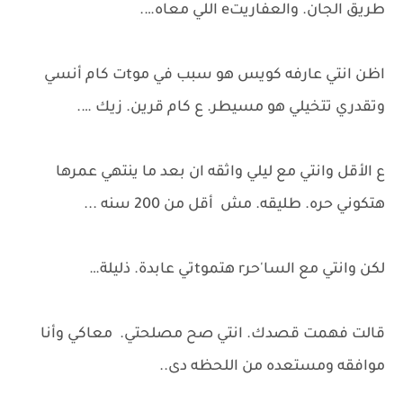
طريق الجان. والعفاريتe اللي معاه….
اظن انتي عارفه كويس هو سبب في موtت كام أنسي
وتقدري تتخيلي هو مسيطر. ع كام قرين. زيك ….
ع الأقل وانتي مع ليلي واثقه ان بعد ما ينتهي عمرها
هتكوني حره. طليقه. مش أقل من 200 سنه ...
لكن وانتي مع السا'حرr هتموtتي عابدة. ذليلة…
قالت فهمت قصدك. انتي صح مصلحتي. معاكي وأنا
موافقه ومستعده من اللحظه دى..