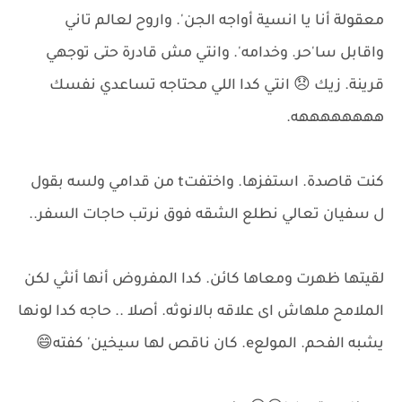
معقولة أنا يا انسية أواجه الجن'. واروح لعالم تاني
واقابل سا'حر. وخدامه'. وانتي مش قادرة حتى توجهي
قرينة. زيك 😞 انتي كدا اللي محتاجه تساعدي نفسك
ههههههههه.
كنت قاصدة. استفزها. واختفتt من قدامي ولسه بقول
ل سفيان تعالي نطلع الشقه فوق نرتب حاجات السفر..
لقيتها ظهرت ومعاها كائن. كدا المفروض أنها أنثي لكن
الملامح ملهاش اى علاقه بالانوثه. أصلا .. حاجه كدا لونها
يشبه الفحم. المولعe. كان ناقص لها سيخين' كفته😄