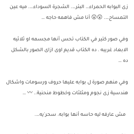
زى البوابه الحمراء… البئر…. الشجرة السوداء…. ميه عين
التمساح…. 😲😲 أنا مش فاهمه حاجه …
وفي صور كتير في الكتاب تحس أنها مجسمه او ثلاثيه
الابعاد غريبه . ده الكتاب قديم اوى ازاى الصور بالشكل
ده …
وفي منهم صورة ل بوابه عليها حروف ورسومات واشكال
هندسية زى نجوم ومثلثات وخطوط منحنية.. 〰 …
مش عارفه ليه حاسه أنها بوابه. سحر'يه….