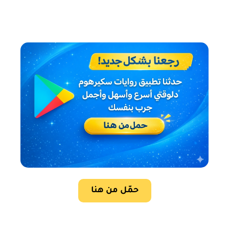
حمّل من هنا