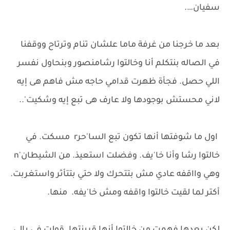
سفيان….
بعد ما خرجنا من غرفة ماما علشان تنام وترتاح ووقفنا
في الصاله بنتكلم أنا وخالتوا رشامنصور وبنحاول نفسر
اللي حصل. فجأة ظهرت قدامي حاجه مش فاهم هى إيه
لاني محستش بوجودها ولا عارف هى تبع إيه وشكيت'..
اول ما شوفتها أنها تكون تبع السا'حرr مسكت. في
خالتوا رشا وأنا خا'يف. وفضلت استعيذ. من الشيطان'n
وهي وااقفه عادي مش بتتحرك ولا حتي بتتأثر واستغربت.
أكتر لما لقيت خالتوا واقفه ومش خا'يفه. منها.