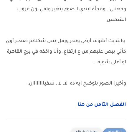
وجعتني.. وفجأة ابتدي الضوء يتغير وبقي لون غروب
الشمس
وابتديت أشوف أرض وبحر ورمل بس شكلهم صغير أوى
كأني ببص عليهم من ع ارتفاع. وأنا واقفه في برج القاهرة
او أعلى شويه …
وأخيرا الصور بتوضح ايه ده لا. لا . سفياااااااان.
الفصل الثامن من هنا