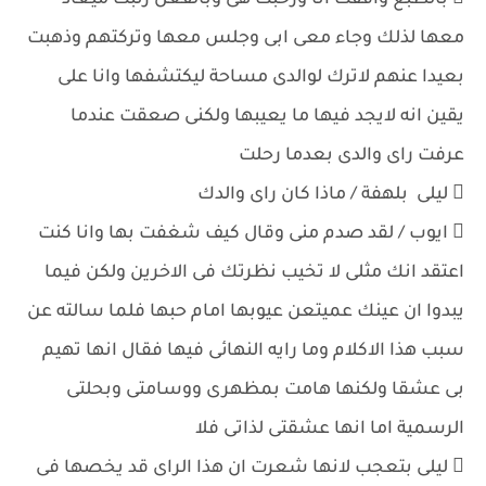
 بالطبع وافقت انا ورحبت هى وبالفعل رتبت ميعاد
معها لذلك وجاء معى ابى وجلس معها وتركتهم وذهبت
بعيدا عنهم لاترك لوالدى مساحة ليكتشفها وانا على
يقين انه لايجد فيها ما يعيبها ولكنى صعقت عندما
عرفت راى والدى بعدما رحلت
 ليلى بلهفة / ماذا كان راى والدك
 ايوب / لقد صدم منى وقال كيف شغفت بها وانا كنت
اعتقد انك مثلى لا تخيب نظرتك فى الاخرين ولكن فيما
يبدوا ان عينك عميتعن عيوبها امام حبها فلما سالته عن
سبب هذا الاكلام وما رايه النهائى فيها فقال انها تهيم
بى عشقا ولكنها هامت بمظهرى ووسامتى وبحلتى
الرسمية اما انها عشقتى لذاتى فلا
 ليلى بتعجب لانها شعرت ان هذا الراى قد يخصها فى