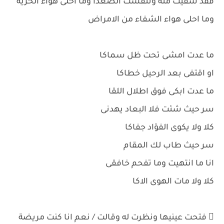
فقد شفيت منه وتنفست الصعدا وما احلى هواء الحرية
وما احلى هواء الشفاء من الامراض
ما عدت امشى تحت ظل سماكا
او اقتفى بعد الرحيل خطاكا
ما عدت ابكى فوق اطلال اللقا
سر حيث شئت فلا البعاد يهدنى
كلا ولا يكوى الفؤاد جفاكا
سر حيث طاب لك المقام
انا ما انتهيت وما تفحم خافقى
كلا ولا مات الهوى الاكا
 فتحت عينيها ونظرت له وقالت / نعم انا كنت مريضة