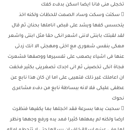
تخجلى منى فانا ايضا اسكن بدفء كفك
 سكتت وسكت وساد الصمت للحظات ولكنه اخذ
يتحسس كفها ويشد على قبض اناملها بحنان ثم قال
لقد لقبتك بابنتى لاننى اشعر انكى حقا مثل ابنتى واشعر
معكى بنفس شعورى مع اختى ومهجتى الا انك زدتى
عنها فى اشياء يصعب على تفسيرها ووصفها فشعرت
فجاة انكى تخصينى ثم انى اجدك تصغرينى بكثير فخفت
ان اعاملك غير ذلك فتعيبى على اما ان كان هذا نابع عن
عطفى عليكى فلا لانه ببساطة نابع من دفء مشاعرى
نحوك
 سحبت يدها بسرعة فقد اخجلها بما يكفيها فنظرت
ارضا ولكنه لم يمهلها كثيرا فمد يده ورفع وجهها ونظر