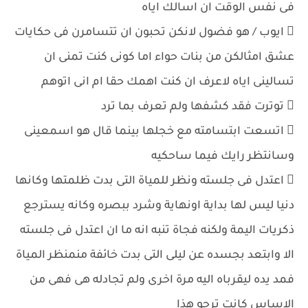
فى نفس الوقت ان اسالك اياه
 ايوب / هو فضول لانكن تحبون ان تتسامرن فى حكايات
عشق امثالكن من بنات حواء اما كونى كنت تمنى ان
تسالينى اياه لاعرف ان كنت اهمك حقا ام انى اتوهم
 توترت فقد كشفها ولم تعرف بما ترد
 اتسعت ابتسامته مع خجلها بينما قال هو اسمعينى
وسانتظر رايك فيما ساحكيه
 اعتدل فى جلسته ونظر للمياة التى بدت ظلمتها وكانها
دنيا ليس لها بداية اونهاية وشرد ببصره وكانه يسترجع
ذكريات اليمة ولكنه فجاة تنبه انه ما ان اعتدل فى جلسته
الا وابتعد بجسده عن ليلى التى بدت خائفة منمنظر المياة
فمد يده ليقرباه اليه مرة اخرى ولم تجادله هى فهى من
الاساس كانت ترجو هذا