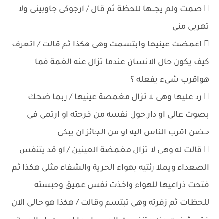
 صمت ولم يجبها للحظة ثم قال / ارجوكى جاوبينى ولا
تهربى منى
 اغمضت عينيها وابتسمت وهى هكذا ثم قالت / اتعرف
كيف يكون حال الانسان عندما تزال عنه الغمة فما
هواقرب شىء يفعله ؟
 رد عليها وهى لا تزال مغمضة عينيها / ربما ضحك
بصوت عالى او دار حول نفسه من فرحته او ارتمى فى
حضن اقرب الناس اليه او من الجائز ان يبكى
 قالت له وهى لا تزال مغمضة العينين / او قد يتنفس
الصعداء ويملا رئتيه بهواء الحرية والشفاء مثلى هكذا ثم
فتحت ذراعيها للهواء واخذت نفس عميق وحبسته
للحظات ثم زفرته وهى تبتسم وقالت / هكذا هو حالى الان