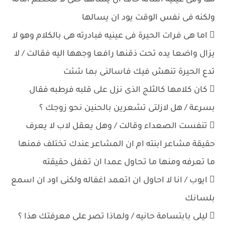
لها وفى عينيه اسالة خاف ان يسالها حتى لا تتحطم اماله
ولكنه فى نفس الوقت يود ان يسالها
 اما هى فرات الحيرة فى عينيه فبادرته هى بالكلام وهو لا
يزال واضعا يده تحت ذقنها رافعا وجهها اليه فقالت / لا
تدع الحيرة تنهش فيك فاسالنى بما شئت
 كان كلامها كالثلج الذى نزل على قلبه فرطبه فقال
بسرعة / هل لازلتى تشعرين بالحنين نحو زوجك ؟
 تنفست الصعداء وقالت / وهل يعقل لاب لا يعرف
حقيقة مشاعر ابنته ام ان المشاعر عندك تختلف فمنها
ما تعرفه ومنها ما تحاول عمدا ان تغفل حقيقته
 ايوب / انا لا احاول ان اتعمد اغفاله ولكنى اود ان اسمع
بلسانك
 ليلى بابتسامة حانيه / ولماذا تصر على معرفتك هذا ؟