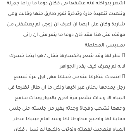
اشعر بدواخله لانه عشقها هى فكان دوما ما يراها جميلة
وتنهدت تنهيدة حارة وتذكرة نفور طارق منها وقالت وهى
شاردة وكان على ايضا ان اعرف ان زوجى لم يعشقنى من
موقف مثل هذا فقد كان دوما ما ينفر منى ان رانى
بملابسى المهلهلة
 نظر لها وقد شعر بانكسارها فقال / هو ايضا خسرك
لانه لم يعرف كيف يقدر الجواهر
 ابتعدت بنظرها عنه من خجلها فهى اول مرة تسمع
رجل يمدحها بحنان غير اخيها ولكن ما ان طال نظرها فى
المياه الا وبدات تشعر مرة اخرى بالدوار وبدات ملامح
وجهها تشحب وفجاة وجدته يغير من جلسته حتى جلس
مقابلا لها واصبح محاوطا لها وسد امام عينيها منظر
المياه فتعجبت لفعلته وتوترت ولكنها لم تسال فكان