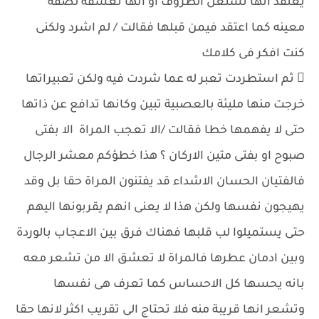
يعتقد انها تستغل الظروف او انها تعشقه لصفة
معينه كما اعتقد فيمن قبلها فقالت / لم اشرد ولكنى
كنت افكر فى كلامك
 ثم استطردت تعبر له عما شردت فيه ولكن تعبيراتها
خرجت منها مليئة بالعصبية تبين وكانها تدافع عن ذاتها
حتى لا يفهمها خطا فقالت /الا تعجب المراة الا بفتى
صبوح او بفتى متين الاركان ؟ هذا خطؤكم معشر الرجال
فالفتيان الحسان الاشداء قد يفتنون المراة حقا بل وقد
يهيجون نفسها ولكن هذا لا يعنى انهم يقربونها اليهم
حتى يستميلوا لب قلبها فهناك فرق بين الاعجاب بالوردة
وبين ادمان عطرها فالمراة لا تعشق الا من تشعر معه
بانه يحسها كل الاحساس كما تعرف هى نفسها
وتشعر انها قريبة منه فلا تحتاج الى تقريب اكثر لانها حقا