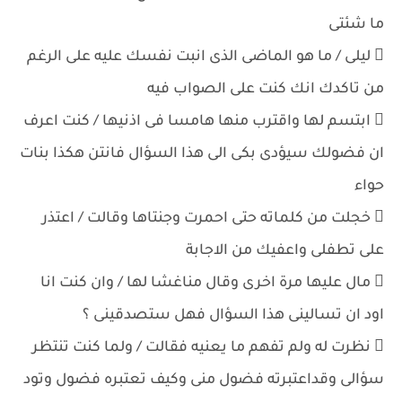
ما شئتى
 ليلى / ما هو الماضى الذى انبت نفسك عليه على الرغم
من تاكدك انك كنت على الصواب فيه
 ابتسم لها واقترب منها هامسا فى اذنيها / كنت اعرف
ان فضولك سيؤدى بكى الى هذا السؤال فانتن هكذا بنات
حواء
 خجلت من كلماته حتى احمرت وجنتاها وقالت / اعتذر
على تطفلى واعفيك من الاجابة
 مال عليها مرة اخرى وقال مناغشا لها / وان كنت انا
اود ان تسالينى هذا السؤال فهل ستصدقينى ؟
 نظرت له ولم تفهم ما يعنيه فقالت / ولما كنت تنتظر
سؤالى وقداعتبرته فضول منى وكيف تعتبره فضول وتود