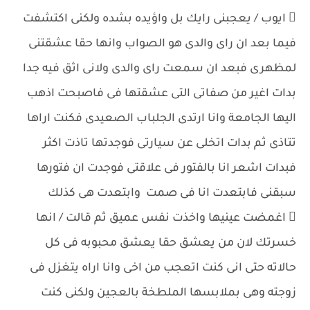
 ايوب / يعجبنى رايك بل واؤيده بشده ولكنى اكتشفت
فيما بعد ان راى والدى هو الصواب وانها حقا عشقتنى
لمظهرى فبعد ان سمعت راى والدى ولانى اثق فيه جدا
بدات اغير من صفاتى التى عشقتها فى فاصبحت اذهب
اليها الجامعة وانا ارتدى الجلباب الصعيدى فكنت اراها
تتاذى ثم بدات اتخلى عن سيارتى فوجدتها تاذت اكثر
فبدات اشعر انا بالفتور فى علاقتى فوجدت ان فتورها
سبقنى فابتعدت انا فى صمت وابتعدت هى كذلك
 اغمضت عينيها واخذت نفس عميق ثم قالت / انها
خسرتك لان من يعشق حقا يعشق محبوبه فى كل
حالاته حتى انى كنت اتعجب من اخى وانا اراه يتغزل فى
زوجته وهى بملابسها الملطخة بالعجين ولكنى كنت