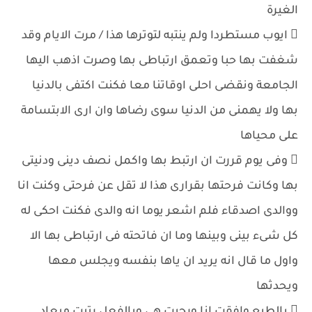
الغيرة
 ايوب مستطردا ولم ينتبه لتوترها هذا / مرت الايام وقد
شغفت بها حبا وتعمق ارتباطى بها وصرت اذهب اليها
الجامعة ونقضى احلى اوقاتنا معا فكنت اكتفى بالدنيا
بها ولا يهمنى من الدنيا سوى رضاها وان ارى الابتسامة
على محياها
 وفى يوم قررت ان ارتبط بها واكمل نصف دينى ودنيتى
بها وكانت فرحتها بقرارى هذا لا تقل عن فرحتى وكنت انا
ووالدى اصدقاء فلم اشعر يوما انه والدى فكنت احكى له
كل شىء بينى وبينها وما ان فاتحته فى ارتباطى بها الا
واول ما قال انه يريد ان ياها بنفسه ويجلس معها
ويحدثها