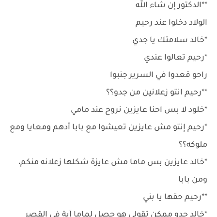
**الدكتور إن شاء الله
الولاد دخلوا عند رحيم
*خالد سلامتك يا جدي
*رحيم تعالوا عندي
راحو قعدوا في السرير جنبوا
**رحيم انتو زعلانين من جدو؟؟
*خلود لا بس احنا عايزين نروح عند مامي
*رحيم إنتو مش عايزين تعيشوا مع بابا أدهم ومعايا ومع
ملوكه؟؟
*خالد عايزين بس ماما مش عايزة شكلها زعلانه منكم،
ومن بابا
**رحيم حقها يا بني
*خالد جدو ممكن تقولي هو حصل لماما آية في القصر