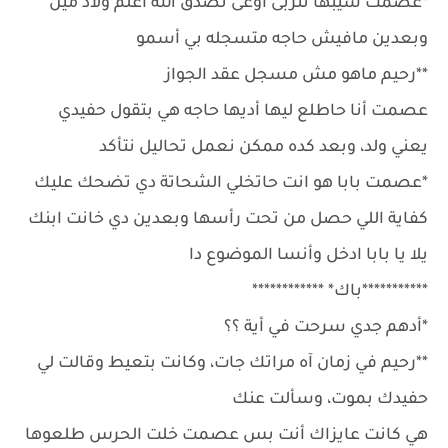
*عصمت سيبها تتربى أوعى تصدق الله أعلم ولاد مين
وبعدين مافيش حاجه متسجله بي أسمو
**رحيم ماهو مش مسجل عقد الجواز
عصمت أنا حاطلع ليها أديها حاجه هي بتقول حفيدي
يعني ولد، وبعد كده ممكن نعمل تحاليل نتأكد
*عصمت بابا هو انت حاتخلي الشحاتة دي تضحك عليك
كفاية اللي حصل من تحت رأسها وبعدين دي خانت ابنك
يلا يا بابا ادخل وأنسا الموضوع دا
***********باك* ************
*أدهم جدي سرحت في أية ؟؟
**رحيم في زمان آه مراتك جات، وكانت بتعيط وقالت لي
حفيدك بموت، وسألت عنك
هي كانت عايزاك أنت بس عصمت خلت الحرس طلعوها