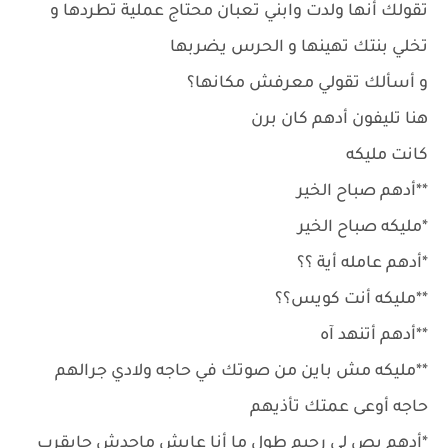
تقولك أنها ولدت وابني تعبان محتاج عملية تطردها و
تخلي بنتك تهينها و الحرس يضربها
و أسألك تقولي معرفش مكانها؟
هنا تليفون أدهم كان برن
كانت مليكه
**أدهم صباح الخير
*مليكه صباح الخير
*أدهم عامله أية ؟؟
**مليكه أنت كويس؟؟
**أدهم أتنهد آه
**مليكه مش باين من صوتك في حاجه ولادي جرالهم
حاجه أوعى عمتك تأذيهم
*أدهم بص لي رحيم طول ما أنا عايش ماحدش حايقرب