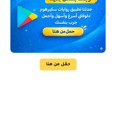
حمّل من هنا