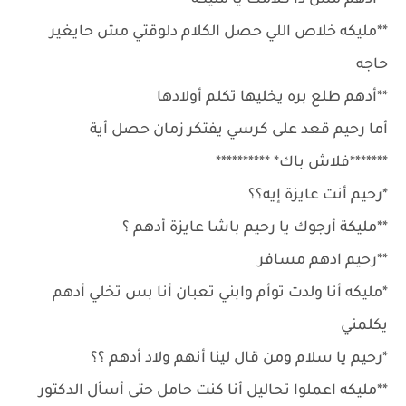
**أدهم مش دا كلامك يا مليكة
**مليكه خلاص اللي حصل الكلام دلوقتي مش حايغير
حاجه
**أدهم طلع بره يخليها تكلم أولادها
أما رحيم قعد على كرسي يفتكر زمان حصل أية
*******فلاش باك* **********
*رحيم أنت عايزة إيه؟؟
**مليكة أرجوك يا رحيم باشا عايزة أدهم ؟
**رحيم ادهم مسافر
*مليكه أنا ولدت توأم وابني تعبان أنا بس تخلي أدهم
يكلمني
*رحيم يا سلام ومن قال لينا أنهم ولاد أدهم ؟؟
**مليكه اعملوا تحاليل أنا كنت حامل حتى أسأل الدكتور