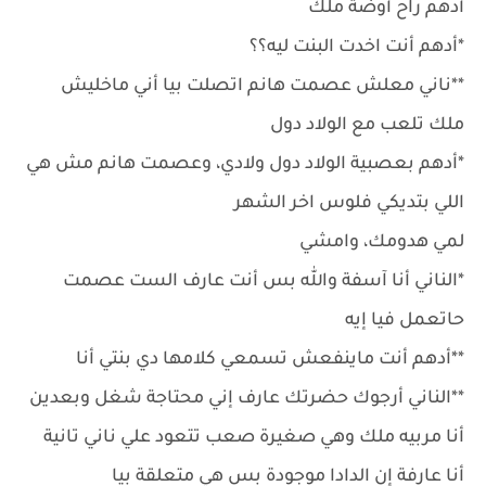
أدهم راح أوضة ملك
*أدهم أنت اخدت البنت ليه؟؟
**ناني معلش عصمت هانم اتصلت بيا أني ماخليش
ملك تلعب مع الولاد دول
*أدهم بعصبية الولاد دول ولادي، وعصمت هانم مش هي
اللي بتديكي فلوس اخر الشهر
لمي هدومك، وامشي
*الناني أنا آسفة والله بس أنت عارف الست عصمت
حاتعمل فيا إيه
**أدهم أنت ماينفعش تسمعي كلامها دي بنتي أنا
**الناني أرجوك حضرتك عارف إني محتاجة شغل وبعدين
أنا مربيه ملك وهي صغيرة صعب تتعود علي ناني تانية
أنا عارفة إن الدادا موجودة بس هي متعلقة بيا