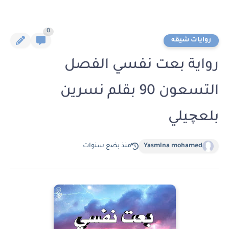
0
روايات شيقه
رواية بعت نفسي الفصل
التسعون 90 بقلم نسرين
بلعچيلي
Yasmina mohamed
منذ بضع سنوات