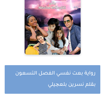
رواية بعت نفسي الفصل التسعون
بقلم نسرين بلعچيلي