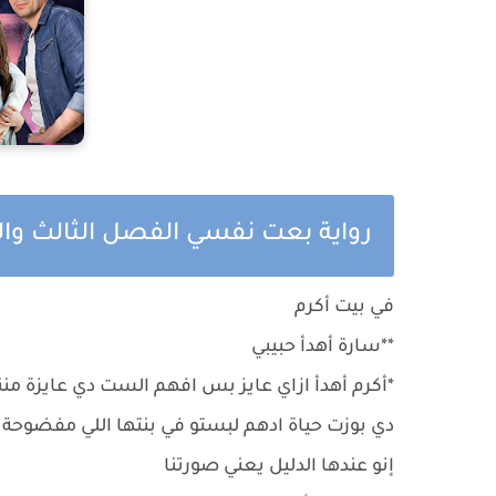
رواية بعت نفسي الفصل الثالث وا
في بيت أكرم
**سارة أهدأ حبيبي
*أكرم أهدأ ازاي عايز بس افهم الست دي عايزة منن
دي بوزت حياة ادهم لبستو في بنتها اللي مفضوحة ف
إنو عندها الدليل يعني صورتنا