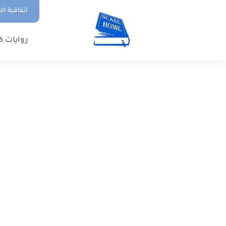
اتفاقية ال
روايات ك