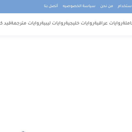
استخدام
من نحن
سياسة الخصوصيه
أتصل بنا
املة
روايات عراقية
روايات خليجية
روايات ليبية
روايات مترجمة
قيد كت