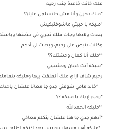
ملك كانت قاعدة جنب رحيم
*ملك بحزن وأنا مش حاتسلمي عليا؟؟
*مليكه يا حبيتي ماشوفتيكيش
بعدت ولادها وجات ملك تجري في حضنها وباستها
وكانت بتبص علي رحيم، وبصت لي أدهم
**ملك أنا كمان وحشتك؟؟
*مليكة أنت كمان وحشتيني
رحيم شاف ازاي ملك أتعلقت بيها ومليكه بتعام
*خالد مامي شوفتي جدو جا معانا علشان ياخدك 
*رحيم إزيك يا مليكة ؟؟
**مليكه الحمدالله
*أدهم جدي جا هنا علشان يتكلم معاكي
*مليكه أهلا وسهلا بيه بس بعد إذنكم اطلع بس أغ