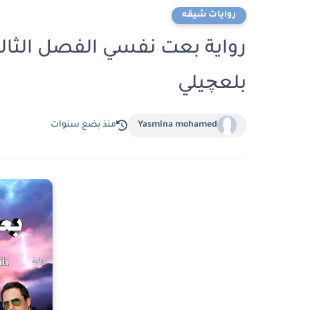
روايات شيقه
بلعچيلي
Yasmina mohamed
منذ بضع سنوات