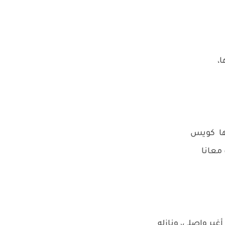
،
لها كويس
معانا
ير واصلي، ونازله