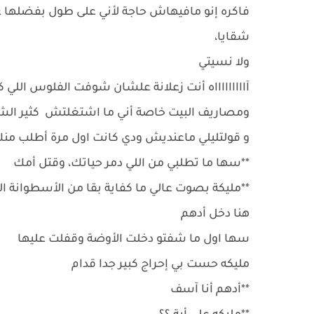
فاكره إنو مافيهاش حاجة لأني على طول بفضلها 
شقايا،
ولا نسيتي
آاااااااااه أنت زعلانة علشان شوفت الفلوس ال
ومصاريف البيت خاصة أني ما اشتغلتش كثير الشه
و قولتليلي ماعنديش ودي كانت اول مرة أطلب م
**سها ما تطلبي من اللي دمر حياتك، وقتل أمك
**مليكة بصوت عالي ما كفاية بقا من الأسطوانة ا
هنا دخل أدهم
سها اول ما شفتو دخلت الأوضة وقفلت عليها
مليكه حست بي إحراج كبير جدا قدام
**أدهم أنا آسف