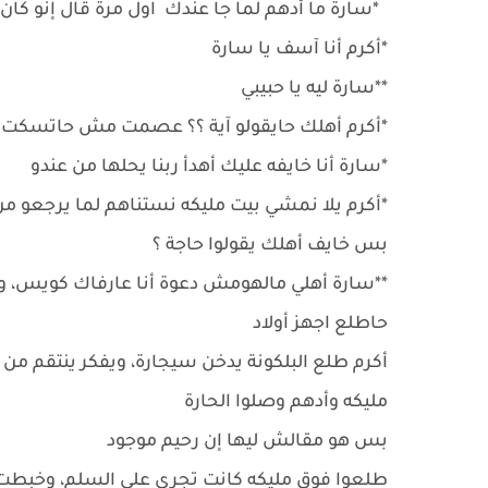
*سارة ما أدهم لما جا عندك اول مرة قال إنو كان
*أكرم أنا آسف يا سارة
**سارة ليه يا حبيبي
*أكرم أهلك حايقولو آية ؟؟ عصمت مش حاتسكت و
*سارة أنا خايفه عليك أهدأ ربنا يحلها من عندو
*أكرم يلا نمشي بيت مليكه نستناهم لما يرجعو من 
بس خايف أهلك يقولوا حاجة ؟
**سارة أهلي مالهومش دعوة أنا عارفاك كويس، وم
حاطلع اجهز أولاد
أكرم طلع البلكونة يدخن سيجارة، ويفكر ينتقم م
مليكه وأدهم وصلوا الحارة
بس هو مقالش ليها إن رحيم موجود
طلعوا فوق مليكه كانت تجري على السلم، وخبطت 