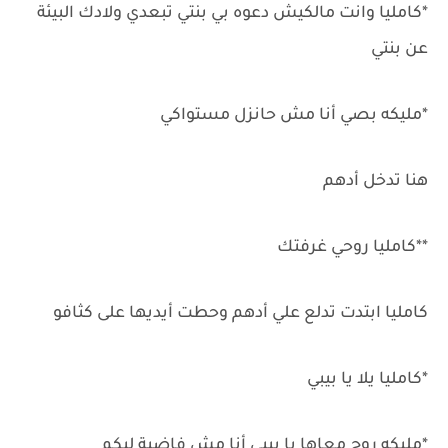
*كامليا وانت مالكيش دعوه بي بنتي تبعدي ولادك البيئة
عن بنتي
*مليكه بصي أنا مش حانزل مستواكي
هنا تدخل أدهم
**كامليا روحي غرفتك
كامليا ابتدت تدلع علي أدهم وحطت أيديها على كثافو
*كامليا يلا يا بيبي
*مليكه روح معاها يا بيبي أنا مش فاضية ليكم