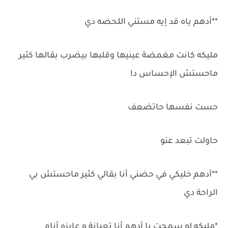
**أدهم ياه قد إيه مستني اللحضه دي
مليكه كانت مغمضة عينيها وقلبها بيضرب بقالها كثير
ماحستش الإحساس دا
حست نفسها حاتضعف
حاولت تبعد عنو
**أدهم خليكي في حضني أنا بقالي كثير ماحستش بي
الراحة دي
*مليكه لو سمحت يا أدهم أنا تعبانة و عايزه أنام