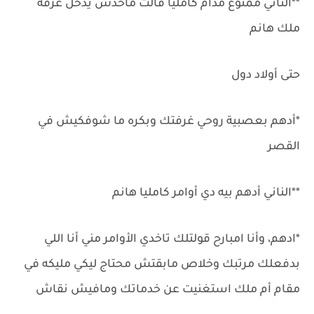
**الناني ممنوع مدام كامليا قالت ماحدش يدخل غرفة
ملك هانم
حتى أولاد دول
*أدهم بعصبية روحي غرفتك وبكره ما شوفكيش في
القصر
**الناني أدهم بيه دي أوامر كامليا هانم
*ادهم، وأنا امبارح قولتلك تاخدي الأوامر مني أنا اللي
بدفعلك مرتبك وخلاص مابقتش محتاج ليكي مليكه في
مقام أم ملك استغنيت عن خدماتك ومافيش نقاش