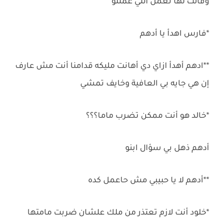
وقالت لها تعمل اللي عملتو
*فارس اهدأ يا أدهم
**ادهم أهدأ ازاي دي أهانت مليكه قدامنا أنت مش عارف
إن هي جايه بي العافية وخايف تمشي
*خالد هو أنت ممكن تضرب ماما؟؟؟
أدهم ذهل بي سؤال ابنو
**أدهم لا يا حبيبي مش حاعمل كده
*خلود أنت لازم تعتذر من ملك علشان ضربت مامتها