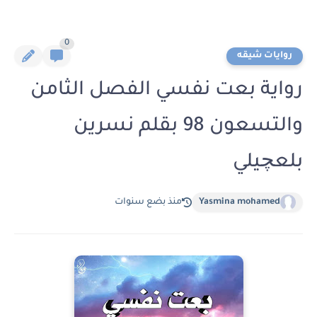
0
روايات شيقه
رواية بعت نفسي الفصل الثامن
والتسعون 98 بقلم نسرين
بلعچيلي
Yasmina mohamed
منذ بضع سنوات