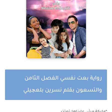
رواية بعت نفسي الفصل الثامن
والتسعون بقلم نسرين بلعچيلي