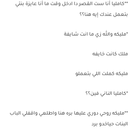
**كامليا أنا ست القصر دا ادخل وقت ما أنا عايزة بنتي
بتعمل عندك إيه هنا؟؟
*مليكه والله زي ما انت شايفة
ملك كانت خايفه
مليكه كملت اللي بتعملو
*كامليا الناني فين؟؟
**مليكه روحي دوري عليها بره هنا واطلعي واقفلي الباب
البنات حياخدو برد