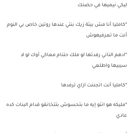
ليكي نيميها في حضنك
*كامليا أنا مش بيئة زيك بنتي عندها روتين خاص بي النوم
أنت ما تعرفيهوش
*ادهم الناني رفدتها لو ملك حتنام معاكي أوك لو لا
سيبيها واطلعي
*كامليا أنت اتجننت ازاي ترفدها
*مليكه هو انتو إيه ما بتحسوش بتتخانقو قدام البنات كده
عادي