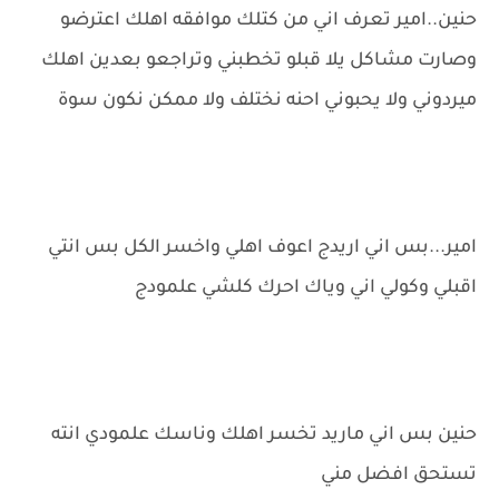
حنين..امير تعرف اني من كتلك موافقه اهلك اعترضو
وصارت مشاكل يلا قبلو تخطبني وتراجعو بعدين اهلك
ميردوني ولا يحبوني احنه نختلف ولا ممكن نكون سوة
امير...بس اني اريدج اعوف اهلي واخسر الكل بس انتي
اقبلي وكولي اني وياك احرك كلشي علمودج
حنين بس اني ماريد تخسر اهلك وناسك علمودي انته
تستحق افضل مني