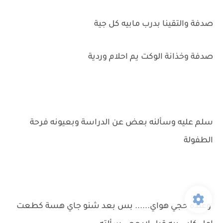
صدفة والتقينا بدرب مابيه كل جية
صدفة وخذانة الوكت يم احلام وردية
سلم عليه وسألنه بعض عن الدراسة وبعيونه فرحة
الطفولة
وعنده حجي هواي...... بس بعد شنو جاي هسة كطعت