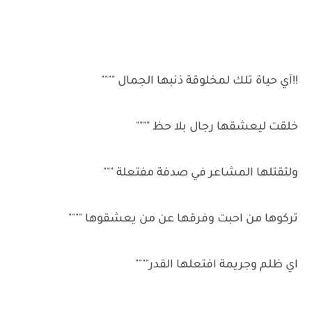
!!آي حياة تلك لمخلوقة ذنبها الجمال """"
خلقت ليعشقها رجال بلا حظ """"
ولتقتلها المشاعر في صدفة مفتعلة """
تركوها من احبت وفرقها عن من يعشقوها """"
اي ظلم وجريمة افتعلها القدر""""