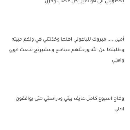
بخطوبتي الي هو أمير بكل غضب وحزن
أمير...... مبروك للباعوني اهلها وخذلتني هي ولكم حبيته
وطلبتها من الله ورحتلهم عمامج وعشيرتج قنعت ابوي
واهلي
وهاج اسبوع كامل عايف بيتي ودراستي حتى يوافقون
اهلي