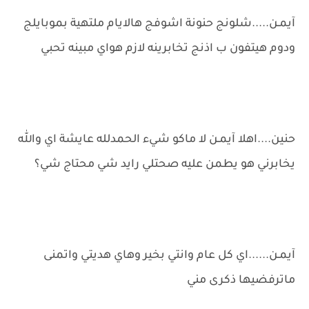
آيمـن.....شلونج حنونة اشوفج هالايام ملتهية بموبايلج
ودوم هيتفون ب اذنج تخابرينه لازم هواي مبينه تحبي
حنين....اهلا آيمـن لا ماكو شيء الحمدلله عايشة اي والله
يخابرني هو يطمن عليه صحتلي رايد شي محتاج شي؟
آيمـن......اي كل عام وانتي بخير وهاي هديتي واتمنى
ماترفضيها ذكرى مني