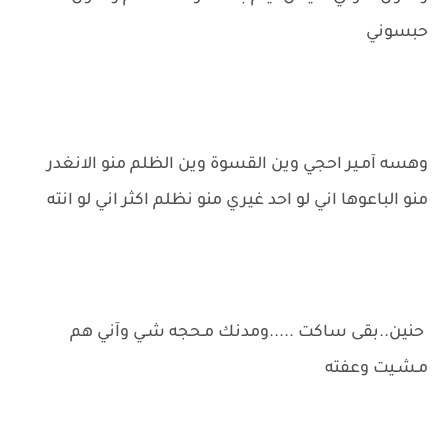
حبسوني
وهسه آمـير احجي وين القسوة وين الظلم منو الانغدر
منو الباعوها اني لو احد غيري منو نظلم اكثر اني لو انته
حنين..بقى ساكت .....ومدنك مـحجه شـي وآني هم
مـشـيت وعفته