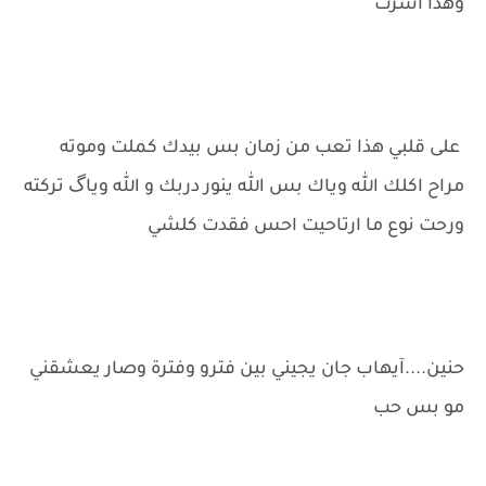
وهذا أشرت
على قلبي هذا تعب من زمان بس بيدك كملت وموته
مراح اكلك الله وياك بس الله ينور دربك و الله وياگ تركته
ورحت نوع ما ارتاحيت احس فقدت كلشي
حنين....آيهاب جان يجيني بين فترو وفترة وصار يعشقني
مو بس حب