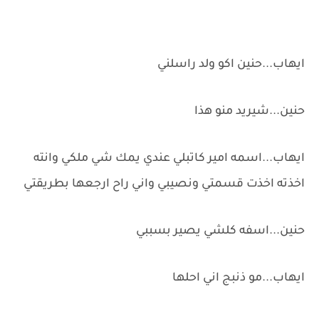
ايهاب...حنين اكو ولد راسلني
حنين...شيريد منو هذا
ايهاب...اسمه امير كاتبلي عندي يمك شي ملكي وانته
اخذته اخذت قسمتي ونصيبي واني راح ارجعها بطريقتي
حنين...اسفه كلشي يصير بسببي
ايهاب...مو ذنبج اني احلها