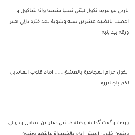
ياربي مو مريم تكول ليتني نسيا منسيا وانا شأكول و
احملت بالضيم عشرين سنه وشوية بعد فتره دزلي آمـير
ورقه بيد بنيه
يكول حرام المجاهرة بالعشق...... امام قلوب العابدين
لكم ياجبابررة
ورحت وگفت گدامه و كتله كلشي صار عن عمامي وخوالي
وشون خلوني اعيش ايام بالقسواة مالتهم وشون