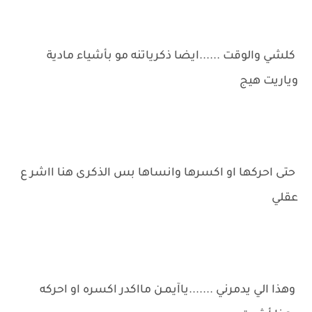
كلشي والوقت ......ايضا ذكرياتنه مو بأشياء مادية
وياريت هيج
حتى احركها او اكسرها وانساها بس الذكرى هنا ااشر ع
عقلي
وهذا الي يدمرني .......ياآيمـن مااكدر اكسره او احركه