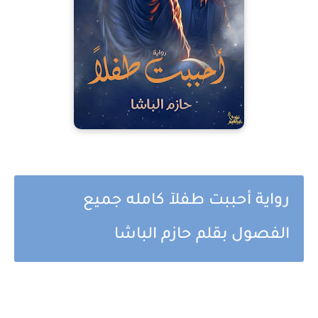
رواية أحببت طفلآ كامله جميع
الفصول بقلم حازم الباشا