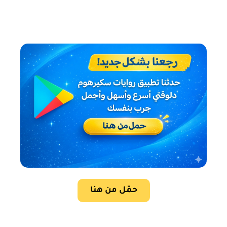
حمّل من هنا