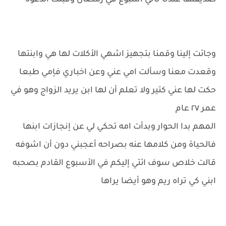
صديقتها عندنا تاني اسبوع في رمضان وقبلت الدعوة
وجائت إلينا وقمنا بتجهيز اشهي الأكلات لها هي وابنتها
وقعدت معنا وسألت امي عني وعن اخباري فإمي طبعا
حكت لها عني كتير ولا تعلم أن لها ابن يريد الزواج وهو في
عمر ٢٧ عام
المهم بدا الحوار وبدأت امه تحكي لي عن إنجازات ابنها
فالحياة ومن كلامها عنه بصراحه أعجبني دون أن اشوفه
قالت خلاص سوف ائتي إليكم في الأسبوع القادم بصحبه
ابني كي تراه ريم وهو أيضا يراها