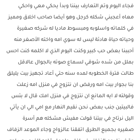
فجاء اليوم وتم التعارف بيننا وبدأ يحكي معي واحكي
معاه أعجبني شكله كرجل وهو أيضا صاحب اخلاق ومميز
في كلماته واسلوبه ومبسوط ماديا له شركه صغيرة
وحياته حياة هادئة ليس له سوي امه واخته الأصغر منه
أحببنا بعض حب كبير وكنت اليوم الذي لا اكلمه كنت احس
بملل من شده شوقي لسماع صوته بالجوال عالاقل
طالت فترة الخطوبه لمده سنه حتي أعاد تجهيز بيت يليلق
بنا بجوار بيت امه ورفض ان نتزوج في منزل امه زعلت
وقولته لا ايه المانع ان نتزوج في منزل امك قال لا بئس
فالبيتين جنب بعض نحن نقيم النهار مع امي الي ان يأتي
اليل نرتاح في بيتنا قولت مفيش مشكله هم أسرة
صغيره بجميع الطرق اتفقنا عالزواج وجاء الموعد الزفاف