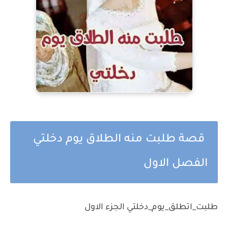
قصة طلبت منه الطلاق يوم دخلتي
الفصل الاول
طلبت_اتطلق_يوم_دخلتي الجزء الاول