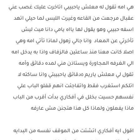
هي امه تقول له معلش ياحبيبي اتاخرت عليك غصب عني
عقبال مرجعت من القاعه وغيرت اللبس لما حيلي اتهد
اسفه حبيبي وهو يقول لها يااه يامي دانا ميت ليش
تأخرتي عن المعاد وانا جالي زهول لماذا تأتي امه وهي
اصلا كانت معنا منذ ساعتين فالزفاف واذا به يدخل امه
الي الغرفه المجاورة ويستاذن مني لمده دقائق وأمه
تقول لي معلش ياريم ٥دقائق ياحبيبتي وانا ساكته لا
اتلكم استغرب فقط واتفاجئت انهم قفلو الباب علي
نفسهم حسيت بخلل في أفكاري بدأت أقرب من الباب
ماذا يفعلون ولماذا كل هذا هتجنن مش عارفه
اقول ايه أفكاري اتشتت من الموقف نفسه من البدايه