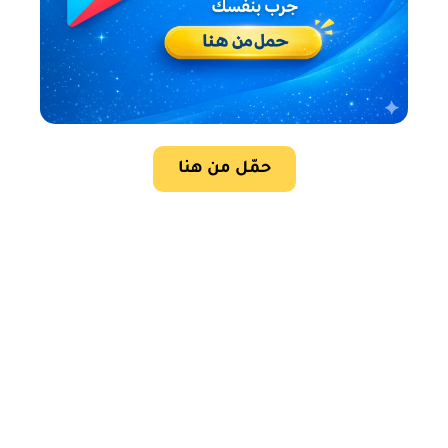
حمّل من هنا