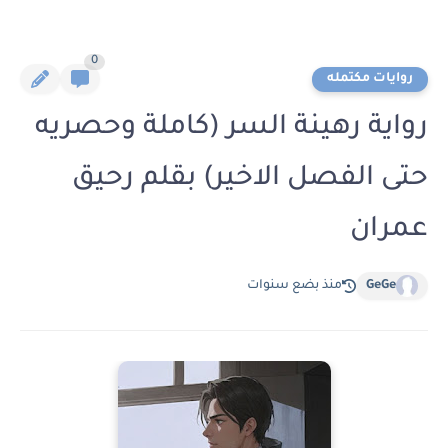
0
روايات مكتمله
رواية رهينة السر (كاملة وحصريه
حتى الفصل الاخير) بقلم رحيق
عمران
GeGe
منذ بضع سنوات