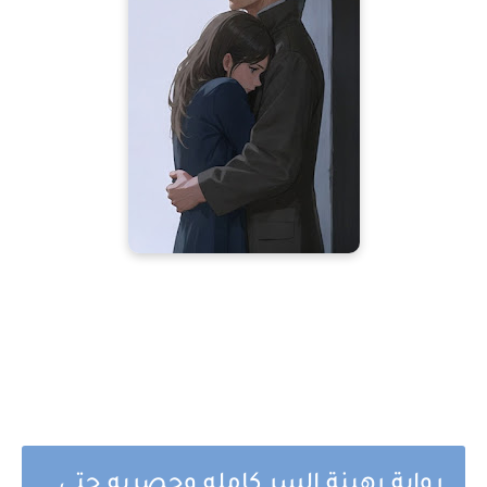
رواية رهينة السر كامله وحصريه حتى