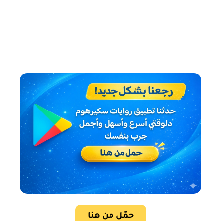
حمّل من هنا