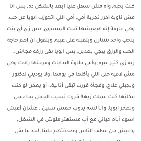
كنت بحبه, واه مش سهل عليا ابعد بالشكل ده, بس انا
مش ناوية اكرر تجربة أمي, أمي اللي اتجوزت ابويا عن حب,
وهي عارفة إنه هيعيشها تحت المستوى, بس زي أي بنت
بتحب واحد بتتنازل وبتقبله على عيبه, وبتقول ان اهم حاجة
الحب والرزق ييجي بعدين, بس ابويا بقى رزقه مجاش..
زيه زي كتير غيره, وأمي حلاوة البدايات وفرحتها راحت وهي
مش لاقية حتى اللي يأكلها في يومها, ولا يوديني لدكتور
ويجبلي علاج, وفجأة قررت تبقى أنانية.. أو يمكن لو كنت
مكانها كنت عملت زيها! قررت تسيب الجمل بما حمل
وتهجر ابويا, وانا لسه يدوب خمس سنين.. عشان أعيش
اسوء أيام حياتي مع أب مستهتر ملوش في الشغل,
واعيش من عطف الناس وصدقتهم علينا, لحد ما بقى