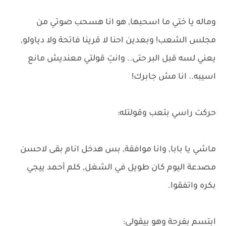
وماله يا ختي ما اسحبها, هو انا هسحب صوتي من
مجلس الشعب! وبعدين احنا لا قرينا فاتحة ولا دياولو,
يعني لسه قبل البر حتى.. وانتِ قولتي معنديش مانع
اسيبه.. انا مش جابرك!
حركت راسي بتعب وقولتله:
ماشي يا بابا, وانا موافقة, بس هدخل انام بقى لاحسن
مصدعة اليوم كان طويل في الشغل, كلم أحمد ييجي
بكره واتفقوا.
ابتسم بفرحة وهو بيقولي: