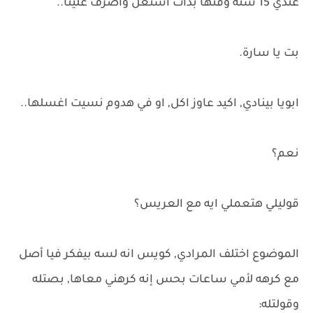
عندي 15 سنة وقتها بدأت اشتغل واصرف علينا..
بت يا سارة.
ابويا بينادي, اكيد عاوز اكل, او في هدوم نسيت اغسلها..
نعم؟
قوليلي هتعملي ايه مع العريس؟
الموضوع اختلف المرادي, كويس انه لسه بيفكر فيا أصل
مع كرهه لأمي ساعات بحس إنه كرهني معاها, بصتله
وقولتله: