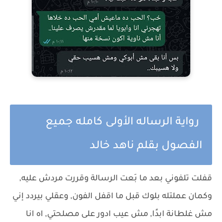
رواية الرساله الأولى كامله جميع
الفصول بقلم ناهد خالد
قفلت تلفوني بعد ما بَعت الرسالة وقررت مردش عليه,
وكمان عملتله بلوك قبل ما اقفل الفون, وعقلي بيردد إني
مش غلطانة ابدًا, مش عيب ادور على مصلحتي, اه انا