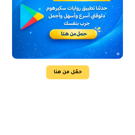
حمّل من هنا