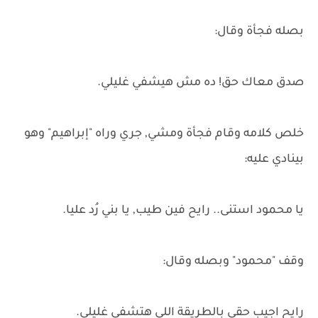
بصله فجأة وقال:
صدق معاك حق! ده مش هيشفي غليلي.
خلص كلامه وقام فجأة ومشي, جري وراه "إبراهيم" وهو
بينادي عليه:
يا محمود استنى.. رايح فين طيب, يا بني رُد عليا.
وقف "محمود" وبصله وقال:
رايح اجيب حقي بالطريقة اللي هتشفي غليلي.