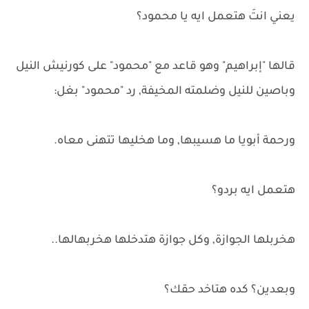
يعني انتَ هتعمل ايه يا محمود؟
قالها "إبراهيم" وهو قاعد مع "محمود" على كورنيش النيل
وباصين للنيل وضلمته المخيفة, رد "محمود" بغل:
ورحمة أبويا ما هسيبها, وما هخليها تتهنى معاه.
هتعمل ايه بردو؟
هخربلها الجوازة, وكل جوازة هتدخلها هخربهالها..
وبعدين؟ كده هتاخد حقك؟