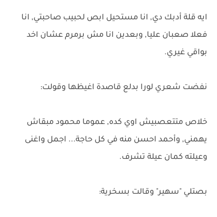
ايه قلة أدبك دي, انا مستحيل ابص لحبيب صاحبتي, انا
فعلا صعبان عليا, وبعدين انا مش برمرم عشان اخد
بواقي غيري.
نفضت شعري لورا بدلع قاصدة اغيظها وقولت:
خلاص متتعصبيش اوي كده, عموما محمود مبقاش
يهمني, وأحمد احسن منه في كل حاجة... اجمل واغنى
وعيلته كمان عيلة تشرف.
بصتلي "سهير" وقالت بسخرية: