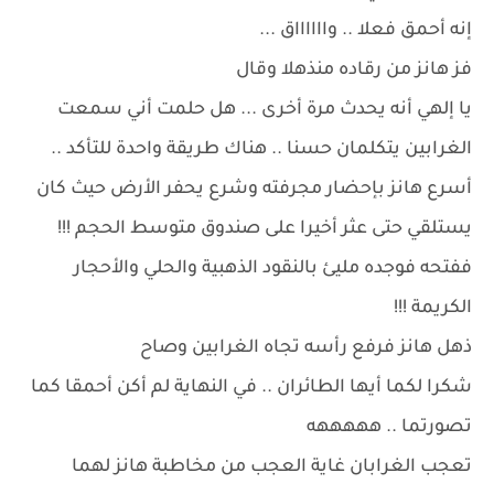
إنه أحمق فعلا .. وااااااق ...
فز هانز من رقاده منذهلا وقال
يا إلهي أنه يحدث مرة أخرى ... هل حلمت أني سمعت
الغرابين يتكلمان حسنا .. هناك طريقة واحدة للتأكد ..
أسرع هانز بإحضار مجرفته وشرع يحفر الأرض حيث كان
يستلقي حتى عثر أخيرا على صندوق متوسط الحجم !!!
ففتحه فوجده مليئ بالنقود الذهبية والحلي والأحجار
الكريمة !!!
ذهل هانز فرفع رأسه تجاه الغرابين وصاح
شكرا لكما أيها الطائران .. في النهاية لم أكن أحمقا كما
تصورتما .. هههههه
تعجب الغرابان غاية العجب من مخاطبة هانز لهما