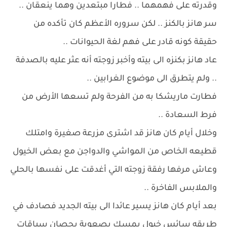
وقدرته على فهمهما .. فطارا مبتعدين وهما ينعقان ..
سر هانز بالكنز .. لكن سروره الأعظم كان تأكده من
حقيقة كونه قادر على فهم لغة الحيوانات ..
عاد هانز بكنزه الى بيته وأخبر زوجته أنه عثر عليه بالصدفة
.. ولم يتطرق الى موضوع الغرابين ..
فطارت ماريشكا به من الفرحة ولم تسعها الأرض من
فرط السعادة ..
وخلال أيام كان هانز قد اشترى مزرعة صغيرة وامتلك
قطيعه الخاص من المواشي والدواجن مع بعض الخيول
وعاش مرفها رفقة زوجته التي أغدقت على نفسها بالحلي
والملابس الفاخرة ..
بعد أيام كان هانز يسير عائدا الى بيته الجديد فصادف في
طريقه سائس خيول يمسك بصعوبة بحصان سباقات