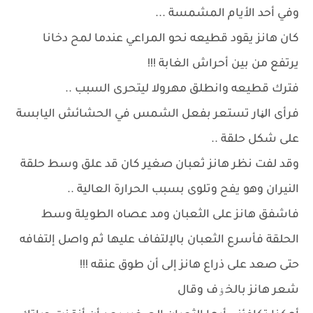
وفي أحد الأيام المشمسة ...
كان هانز يقود قطيعه نحو المراعي عندما لمح دخانا
يرتفع من بين أحراش الغابة !!!
فترك قطيعه وانطلق مهرولا ليتحرى السبب ..
فرأى الڼار تستعر بفعل الشمس في الحشائش اليابسة
على شكل حلقة ..
وقد لفت نظر هانز ثعبان صغير كان قد علق وسط حلقة
النيران وهو يفح وتلوى بسبب الحرارة العالية ..
فاشفق هانز على الثعبان ومد عصاه الطويلة وسط
الحلقة فأسرع الثعبان بالإلتفاف عليها ثم واصل إلتفافه
حتى صعد على ذراع هانز إلى أن طوق عنقه !!!
شعر هانز بالخۏف وقال