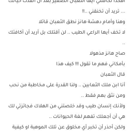
أهكذا تكافئني أيها الثعبان الصغير بعد أن أنقذت حياتك
... تريد أن تخنقني ..!!
وهنا وأمام دهشة هانز نطق الثعبان قائلا
لا تخف أيها الراعي الطيب .. لن أقتلك بل أريد أن أكافئك
..
صاح هانز مذهولا
بأمكاني فهم ما تقول !!! كيف هذا
قال الثعبان
أنا ابن ملك الثعابين .. ولنا القدرة على مخاطبة من نحب
ومن نثق بهم فقط ..
ولأنك إنسان طيب وقد خلصتني من الهلاك فجائزتي لك
هي أن أجعلك تفهم لغة الحيوانات ..
ولكن أحذر أن تخبر أي مخلوق عن تلك الموهبة او كيفية