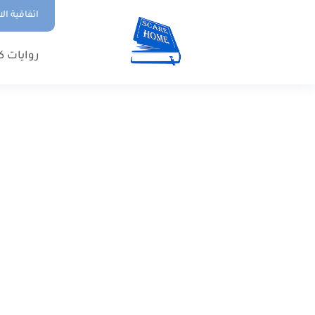
اتفاقية ال
روايات ك