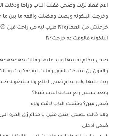
الام فعلا نزلت وضحى قفلت الباب وراها ودخلت 
وخرجت البلكونه وبصت وفضلت واقفه ما بين ما خرج
خرجتش من العماره؟؟! طيب ليه هى راحت فين 😧 
البلكونه فالوقت ده خرجت؟؟!
ضحى بتكلم نفسها وترد عليها وقالت هههههههه خ
والفون رن مسكت الفون وقالت ايه ده؟ ردت وقالت 
ردت عليها ولاء مدام ضحى اطلع ولا مشغوله ضحى
وبعد خمس ربع ساعه الباب خبط؟
ضحى مين؟ وفتحت الباب لاقت ولاء
ولاء قالت لضحى ابتدى منين يا مدام زى المره الل
ضحى ادخلى