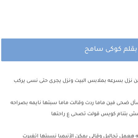
 بقلم كوكى سامح
ين نزل بسرعه بملابس البيت ونزل يجرى حتى نسى يركب
سأل ضحى فين ماما ردت وقالت ماما سبتها نايمه بصراحه
مش بتنام كويس قولت تصحى ع راحتها
 هعمل تحاليل وقالى يمكن الأنيميا نسبتها اتغيرت