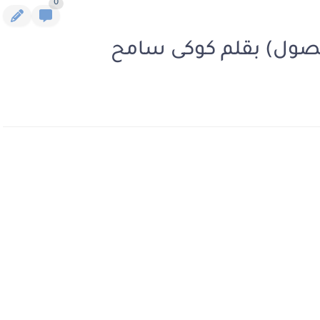
0
لفصول) بقلم كوكى سامح