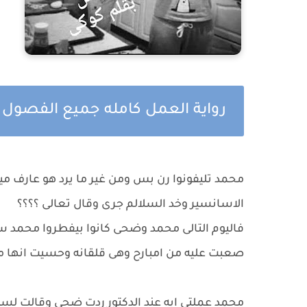
رواية العمل كامله جميع الفصول
محمد تليفونوا رن بس ومن غير ما يرد هو عارف م
الاسانسير وخد السلالم جرى وقال تعالى ؟؟؟؟
فاليوم التالى محمد وضحى كانوا بيفطروا محمد 
صعبت عليه من امبارح وهى قلقانه وحسيت انها 
محمد عملتى ايه عند الدكتور ردت ضحى وقالت لسه