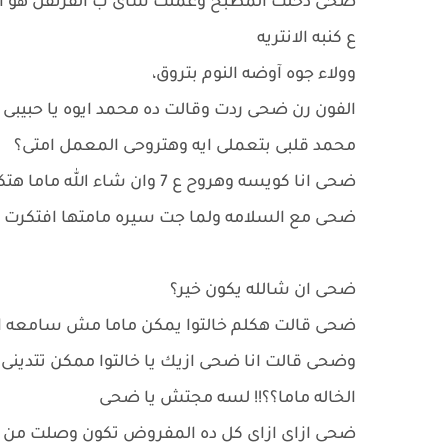
ضحى دخلت المطبخ وعملت شاى ب القرنفل هو ا
ع كنبه الانتريه
وولاء جوه آوضه النوم بتروق،
الفون رن ضحى ردت وقالت ده محمد ايوه يا حبيبى
محمد قلبى بتعملى ايه وهتروحى المعمل امتى؟
ضحى انا كويسه وهروح ع 7 وان شاء الله ماما هتكون رجعت محمد ماشى سلام يا حبيبتى
ضحى مع السلامه ولما جت سيره مامتها افتكرت و
ضحى ان شالله يكون خير؟
ضحى قالت هكلم خالتوا يمكن ماما مش سامعه ال
وضحى قالت انا ضحى ازيك يا خالتوا ممكن تتدين
الخاله ماما؟؟!! لسه مجتش يا ضحى
ضحى ازاى ازاى كل ده المفروض تكون وصلت من 