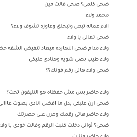
ضحى كلمى؟ ضحى قالت مين
محمد ولاء
الام عماله تبص وتبحلق وعاوزه تشوف ولاء؟
ضحى تعالى يا ولاء
ولاء مدام ضحى النهارده ميعاد تنفيض الشقه ح
ولاء طيب بصى شويه وهنادى عليكى
ضحى ولاء هاتى رقم فونك؟؟
ولاء حاضر بس مش حفظاه هو التليفون تحت؟
ضحى ارن عليكى بدل ما افضل انادى بصوت عااال
ولاء حاضر هاتى رقمك وهرن على حضرتك
ضحى؟ ثوانى دخلت كتبت الرقم وقالت خودى يا ولاء 
ولاء حاضر ونزلت