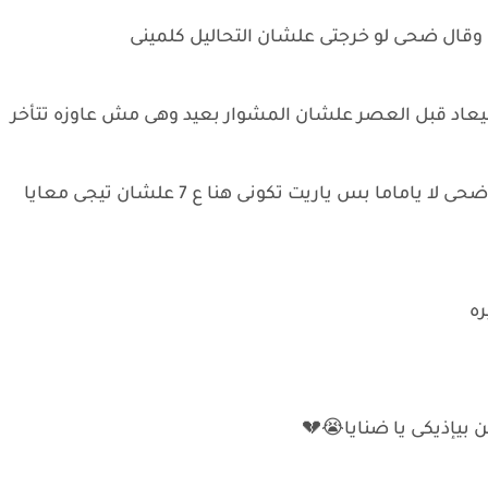
ع وقال ضحى لو خرجتى علشان التحاليل كلمينى
ميعاد قبل العصر علشان المشوار بعيد وهى مش عاوزه تتأخر
ولبست وخرجت وقالت ضحى انا هنزل عاوزه حاجه ضحى لا ياماما بس ياريت تكونى هنا ع 7 علشان تيجى معايا
ره
بيإذيكى يا ضنايا😭💔