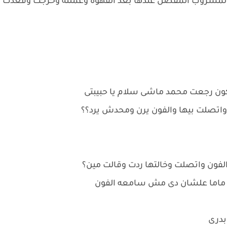
لمشروب المفضل عندها بعد القهوه وعملته وخرجت وقعدت
اتصلت بيها والفون يرن ومحدش يرد؟؟
فون واتصلت وخالتها ردت وقالت مين؟
ى ماما علشان دى مش سامعه الفون
بدرى