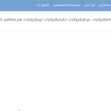
استخدام
من نحن
سياسة الخصوصيه
أتصل بنا
املة
روايات عراقية
روايات خليجية
روايات ليبية
روايات مترجمة
قيد كت