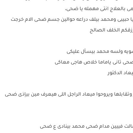
 بالعلاج انتى مهمله يا ضحى،
يا حبيبى ومحمد بيلف دراعه حوالين جسم ضحى الام خرجت
رزقكم الخلف الصالح
شويه ولسه محمد بيسأل عليكى
ك ضحى تانى ياماما خلاص هاجى معاكى
عاد الدكتور
 وتقابلها ويروحوا ميعاد الراجل اللى هيعرف مين بيإذى ضحى
وقالت فييين مدام ضحى محمد بينادى ع ضحى