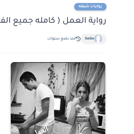
روايات شيقه
رواية العمل ( كامله جميع ا
GeGe
منذ بضع سنوات