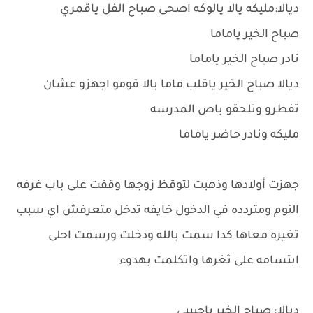
ديالا:مليكه يالا يالوكه اصحى صباح الفل ياقمري
صباح الخير ياماما
نادر صباح الخير ياماما
ديالا صباح الخير ياقلب ماما يالا قومو اجهزو عشان
تفطرو وتلحقو باص المدرسه
مليكه ونادر حاضر ياماما
جهزت أولادها وذهبت لتوقظ زوجها وقفت على باب غرفه
النوم ومتردده في الدخول خايفه تدخل متعرفش اي سبب
تغيره معاها كدا سمت بالله ودخلت ورسمت احلى
ابتسامه على ثغرها واتكلمت بهدوء
ديالا؛ صباح الخير ياحبيبي