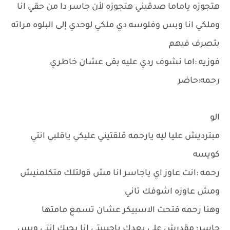
هتجوزه ياماما صدقيني هتجوزه لأن جاسر دا من حقي انا
وملكي انا وبس وفلوسه دي ملكي لوحدي إلى البلوه مراته
بتصرف فيهم
فوزيه :اما نشوف ردي عليه بقى عشان خاطري
رحمه:حاضر
الو
مبترديش عليا ليه يارحمه قلقتيني عليكي ياقلبي انتي
كويسه
رحمه :انت عاوز اي ياجاسر انا مش قولتلك متكلمنيش
ومش عاوزه اشوفك تاني
وهنا رحمه فتحت الاسبيكر عشان تسمع مامتها
جاسر؛ مقدرش على بعدك ياحبيبتي انا بحبك انتي وبس