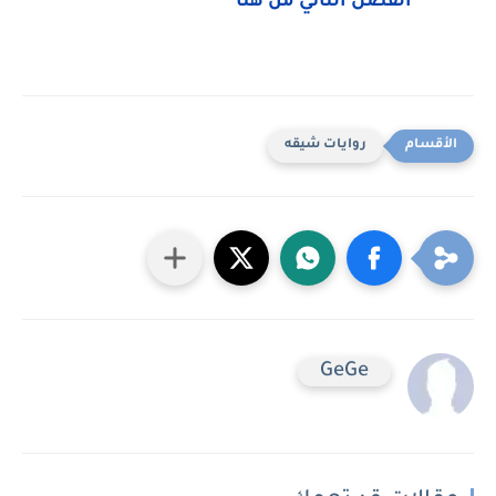
الفصل الثاني من هنا
روايات شيقه
GeGe