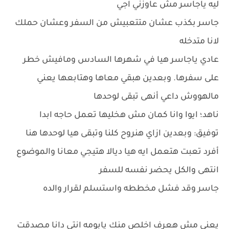
ليه ياجاسر مش عاوزني اجي
جاسر بكذب عشان متتعبيش من السفر وعشان حملك
لانا متدخله
عادي ياجاسر هيا في شهرها السادس ومافيش خطر
على سفرها. وبعدين هبقي معاها وهتابعها يعني
مالهووش داعي أنهى تبقى لوحدها
ناهد؛ ايوا وانا كمان مش هخليها تعمل حاجه ابدا
توفيق: وبعدين ازاي هنروح كلنا وتبقى هيا لوحدها هنا
أفرد تعبت هتعمل ايه هيا ديالا هتيجي معانا والموضوع
انتهى والكل يحضر نفسه للسفر
جاسر وقد فشل مخططه واستسلم لقرار والده
يعني مش هعرف اخلص منك يابومه انتي دانا مصدقت