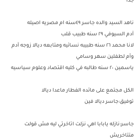
جدا
ناهد السيد والده جاسر ٤٩سنه ام مصريه اصيله
آدم السيوفي ٢٩ سنه طبيب قلب
لانا محمد ٢٦ سنه طبيبه نسائيه ومتابعه ديالا زوجه آدم
وأم لطفلين سهر وسامي
ياسمين ٢٠ سنه طالبه في كليه اقتصاد وعلوم سياسيه
الكل مجتمع على مائده الفطار ماعدا ديالا
توفيق:جاسر ديالا فين
جاسر:نازله يابابا اهي نزلت اتاخرتي ليه مش قولت
متتاخريش