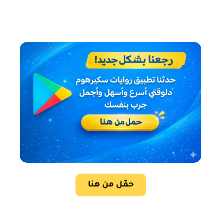
حمّل من هنا